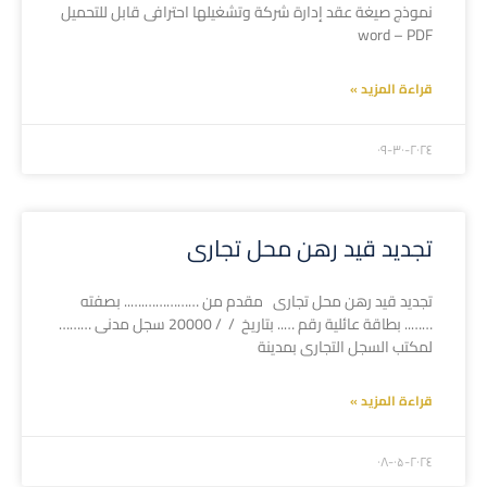
نموذج صيغة عقد إدارة شركة وتشغيلها احترافى قابل للتحميل
word – PDF
قراءة المزيد »
۲۰۲٤-۰۹-۳۰
تجديد قيد رهن محل تجارى
تجديد قيد رهن محل تجارى مقدم من …………….….. بصفته
…….. بطاقة عائلية رقم ….. بتاريخ / / 20000 سجل مدنى ………
لمكتب السجل التجارى بمدينة
قراءة المزيد »
۲۰۲٤-۰۸-۰۵