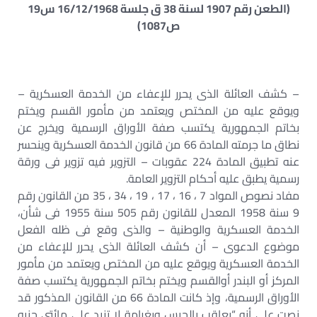
(الطعن رقم 1907 لسنة 38 ق جلسة 16/12/1968 س19
ص1087)
– كشف العائلة الذى يحرر للإعفاء من الخدمة العسكرية –
ويوقع عليه من المختص ويعتمد من مأمور القسم ويختم
بخاتم الجمهورية يكتسب صفة الأوراق الرسمية ويخرج عن
نطاق ما جرمته المادة 66 من قانون الخدمة العسكرية وينحسر
عنه تطبيق المادة 224 عقوبات – التزوير فيه تزوير فى ورقة
رسمية يطبق عليه أحكام التزوير العامة.
مفاد نصوص المواد 7 ، 16 ، 17 ، 19 ، 34 ، 35 من القانون رقم
9 سنة 1958 المعدل للقانون رقم 505 سنة 1955 فى شأن،
الخدمة العسكرية والوطنية – والذى وقع فى ظله الفعل
موضوع الدعوى – أن كشف العائلة الذى يحرر للإعفاء من
الخدمة العسكرية ويوقع عليه من المختص ويعتمد من مأمور
المركز أو البندر أوالقسم ويختم بخاتم الجمهورية يكتسب صفة
الأوراق الرسمية، وإذ كانت المادة 66 من القانون المذكور قد
نصت على أنه “يعاقب بالحبس وبغرامة لا تزيد على مائتى جنيه