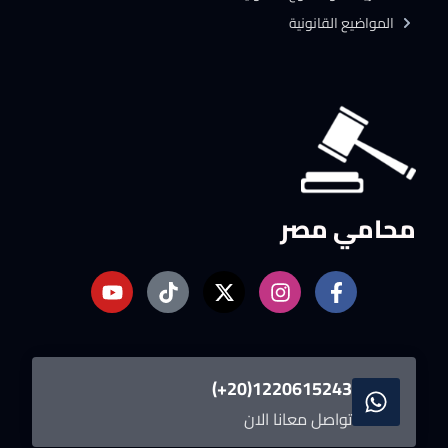
المواضيع القانونية
محامي مصر
1220615243(20+)
تواصل معانا الان