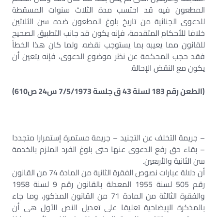
المطعون فيه قد احتسب مدة الثلاث سنوات المسقطة
للدعوى الجنائية من تاريخ بلوغ المطعون ضده سن الثلاثين
خلافا للأحكام المتقدمة، فإنه يكون قد جانب التطبيق الصحيح
للقانون مما يعيبه بما يستوجب نقضه. ولما كان هذا الخطأ
فقد حجب المحكمة عن نظر موضوع الدعوى، فإنه يتعين أن
يكون مع النقض الإحالة.
(الطعن رقم 183 لسنة 43 ق جلسة 7/5/1973 س24 ص610)
– جريمة التخلف عن التجنيد – جريمة مستمرة إستمرارا متجددا
– بقاء حق رفع الدعوى عنها حتى بلوغ الفرد الملزم بالخدمة
سن الثانية والأربعين.
أن دلالة عبارات نصوص الفقرة الثانية من المادة 74 من القانون
رقم 505 لسنة 1955 المعدلة بالقانون رقم 9 لسنة 1958
والفقرة الثالثة من المادة 71 من القانون المذكور، وما جاء
بالمذكرة الإيضاحية تعليقا على تعديل النص الأول هى أن