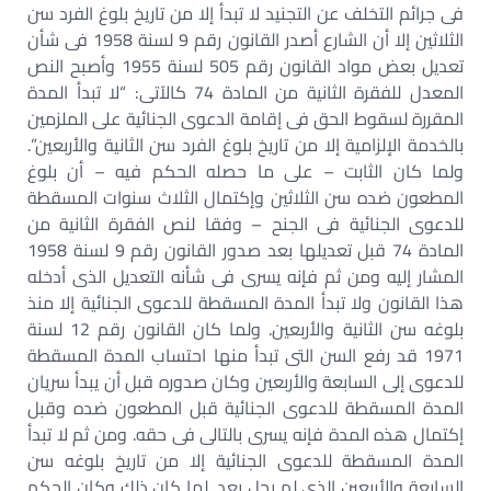
فى جرائم التخلف عن التجنيد لا تبدأ إلا من تاريخ بلوغ الفرد سن
الثلاثين إلا أن الشارع أصدر القانون رقم 9 لسنة 1958 فى شأن
تعديل بعض مواد القانون رقم 505 لسنة 1955 وأصبح النص
المعدل للفقرة الثانية من المادة 74 كالآتى: “لا تبدأ المدة
المقررة لسقوط الحق فى إقامة الدعوى الجنائية على الملزمين
بالخدمة الإلزامية إلا من تاريخ بلوغ الفرد سن الثانية والأربعين”.
ولما كان الثابت – على ما حصله الحكم فيه – أن بلوغ
المطعون ضده سن الثلاثين وإكتمال الثلاث سنوات المسقطة
للدعوى الجنائية فى الجنح – وفقا لنص الفقرة الثانية من
المادة 74 قبل تعديلها بعد صدور القانون رقم 9 لسنة 1958
المشار إليه ومن ثم فإنه يسرى فى شأنه التعديل الذى أدخله
هذا القانون ولا تبدأ المدة المسقطة للدعوى الجنائية إلا منذ
بلوغه سن الثانية والأربعين. ولما كان القانون رقم 12 لسنة
1971 قد رفع السن التى تبدأ منها احتساب المدة المسقطة
للدعوى إلى السابعة والأربعين وكان صدوره قبل أن يبدأ سريان
المدة المسقطة للدعوى الجنائية قبل المطعون ضده وقبل
إكتمال هذه المدة فإنه يسرى بالتالى فى حقه. ومن ثم لا تبدأ
المدة المسقطة للدعوى الجنائية إلا من تاريخ بلوغه سن
السابعة والأربعين الذى لم يحل بعد. لما كان ذلك وكان الحكم