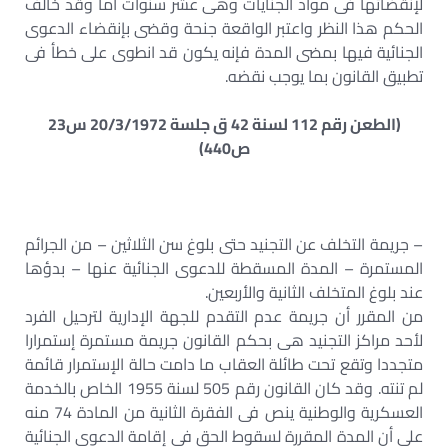
لإنقضائها فى مواد الجنايات وهى عشر سنوات أما وقد خالف
الحكم هذا النظر واعتبر الواقعة جنحة وقضى بإنقضاء الدعوى
الجنائية فيها بمضى المدة فإنه يكون قد انطوى على خطأ فى
تطبيق القانون بما يوجب نقضه.
(الطعن رقم 112 لسنة 42 ق جلسة 20/3/1972 س23
ص440)
– جريمة التخلف عن التجنيد حتى بلوغ سن الثلاثين – من الجرائم
المستمرة – المدة المسقطة للدعوى الجنائية عنها – بدؤها
عند بلوغ المتخلف الثانية والأربعين.
من المقرر أن جريمة عدم التقدم للجهة الإدارية لترحيل الفرد
لأحد مراكز التجنيد هى بحكم القانون جريمة مستمرة إستمرارا
متجددا وتقع تحت طائلة العقاب ما دامت حالة الإستمرار قائمة
لم تنته. وقد كان القانون رقم 505 لسنة 1955 الخاص بالخدمة
العسكرية والوطنية ينص فى الفقرة الثانية من المادة 74 منه
على أن المدة المقررة لسقوط الحق فى إقامة الدعوى الجنائية