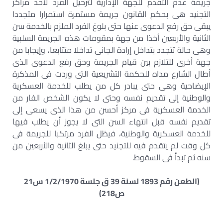
جريمة عدم التقدم للجهة الإدارية لترحيل الفرد لأحد مراكز
التجنيد هى بحكم القانون جريمة مستمرة استمرارا متجددا
يبقى حق رفع الدعوى عنها حتى بلوغ الفرد الملزم بالخدمة سن
الثانية والأربعين أخذا من جهة بمقومات هذه الجريمة السلبية
وهى حالة تتجدد بتداخل إرادة الجانى تداخلا متتابعا، وإيجابا من
جهة أخرى للتلازم بين قيام الجريمة وحق رفع الدعوى الذى
أطال الشارع مداه للحكمة التشريعية التى وردت فى المذكرة
الإيضاحية وهى حتى يبادر كل من يطلب للخدمة العسكرية
والوطنية إلى تقديم نفسه وحتى لا يكون الشخص الفار من
الخدمة العسكرية فى مركز أحسن من هذا الذى يسعى إلى
تقديم نفسه قبل انتهاء السن التى لا يجوز أن يطلب فيها
للخدمة العسكرية والوطنية، فيظل الفرد مرتكبا للجريمة فى
كل وقت لم يتقدم فيه للتجنيد حتى يبلغ الثانية والأربعين من
سنه ثم تبدأ فى السقوط.
(الطعن رقم 1893 لسنة 39 ق جلسة 1/2/1970 س21
ص218)