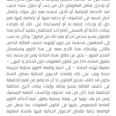
أو بإحدى هاتين العقوبتين كل من جنب أو حاول عمدا تجنيب
فرد الخدمة الإلزامية أو تأجيل تجنيده بغير حق سواء بإغفال
أدراج اسمه فى الكشوف أو حذفه منها أو إضافته إليها بغير
حق أو بإحداث إصابة به أو المساعدة على ذلك أو بالإدلاء
ببيانات كاذبة أو بالتسمى أمام أحد المكلفين بتنفيذ أحكام هذا
القانون باسم شخص آخر أو بغير ذلك من الطرق”. وكان ما نسب
إلى المطعون ضدهما من تزوير أولهما كشف العائلة الخاص
بالثانى وإشتراك هذا الأخير معه فى هذا التزوير واستعمال
المحرر المزور – يخرج عن نطاق هذه المادة ومن ثم ينحسر عنه
تطبيق المادة 224 من قانون العقوبات فإن الحكم إذ انتهى –
تطبيقا لهذه المادة – إلى اعتبار واقعة التزوير مكونة لجريمة
جنحة ورتب على ذلك إنقضاء الدعوى الجنائية بمضى المدة
يكون قد خالف صحيح القانون، إذ أن ما وقع من تغيير للحقيقة
فى كشف العائلة بمحو بياناته وإثبات بيانات أخرى مخالفة
للحقيقة إنما كان من بعد صدوره وإكتساب الصفة الرسمية،
ومن ثم يعد تزويرا فى ورقة رسمية يطبق عليه أحكام التزوير
العامة المنصوص عليها فى قانون العقوبات بما يجعل من
الواقعة جناية تنقضى الدعوى الجنائية فيها بالمدة المقررة