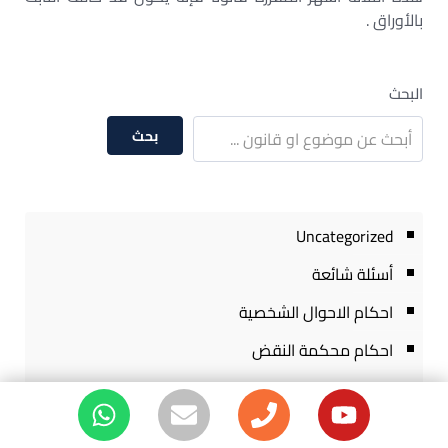
بالأوراق .
البحث
بحث
Uncategorized
أسئلة شائعة
احكام الاحوال الشخصية
احكام محكمة النقض
احكام نقض ايجارات
احكام نقض تجارى