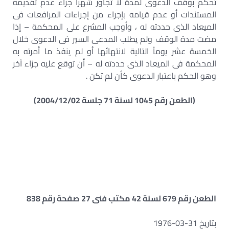
تحكم بوقف الدعوى لمدة لا تجاوز شهراً جزاء عدم تقديمه
المستندات أو عدم قيامه بإجراء من إجراءات المرافعات فى
الميعاد الذى حددته له ، وأوجب المشرع على المحكمة – إذا
مضت مدة الوقف ولم يطلب المدعى السير فى الدعوى خلال
الخمسة عشر يوماً التالية لانتهائها أو لم ينفذ ما أمرته به
المحكمة فى الميعاد الذى حددته له – أن توقع عليه جزاء آخر
وهو الحكم باعتبار الدعوى كأن لم تكن .
(الطعن رقم 1045 لسنة 71 جلسة 2004/12/02)
الطعن رقم 679 لسنة 42 مكتب فنى 27 صفحة رقم 838
بتاريخ 31-03-1976