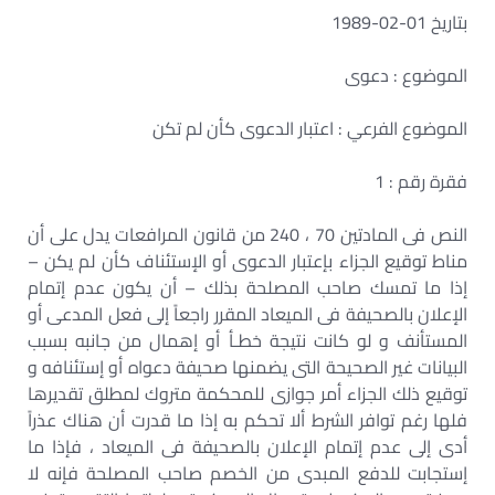
بتاريخ 01-02-1989
الموضوع : دعوى
الموضوع الفرعي : اعتبار الدعوى كأن لم تكن
فقرة رقم : 1
النص فى المادتين 70 ، 240 من قانون المرافعات يدل على أن
مناط توقيع الجزاء بإعتبار الدعوى أو الإستئناف كأن لم يكن –
إذا ما تمسك صاحب المصلحة بذلك – أن يكون عدم إتمام
الإعلان بالصحيفة فى الميعاد المقرر راجعاً إلى فعل المدعى أو
المستأنف و لو كانت نتيجة خطـأ أو إهمال من جانبه بسبب
البيانات غير الصحيحة التى يضمنها صحيفة دعواه أو إستئنافه و
توقيع ذلك الجزاء أمر جوازى للمحكمة متروك لمطلق تقديرها
فلها رغم توافر الشرط ألا تحكم به إذا ما قدرت أن هناك عذراً
أدى إلى عدم إتمام الإعلان بالصحيفة فى الميعاد ، فإذا ما
إستجابت للدفع المبدى من الخصم صاحب المصلحة فإنه لا