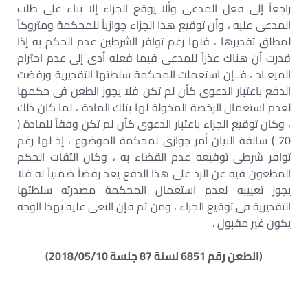
راجعاً إلى فعل المدعى وألا يوقع الجزاء إلا بناء على طلب
المدعى عليه ، وأن توقيع هذا الجزاء جوازياً للمحكمة ومتروكاً
لمطلق تقديرها ، فلها رغم توافر الشرطين عدم الحكم به إذا
قدرت أن هناك عذراً للمدعى فيما فعله أدى إلى عدم احترام
الميعـاد ، فــإن استعملت المحكمة سلطتها التقديرية ورفضت
الدفع باعتبار الدعوى كأن لم تكن فلا يجوز الطعن فى حكمها
لعدم استعمال الرخصة المخولة لها بتلك المادة ، لما كان ذلك
، وكان توقيع الجزاء باعتبار الدعوى كأن لم تكن وفقاً للمادة (
70 ) سالفة البيان أمر جوازى لمحكمة الموضوع ، إذ لها رغم
توافر شرطى توقيعه عدم القضاء به ، وكان التفات الحكم
المطعون فيه عن الرد على هذا الدفع يعد رفضاً ضمنياً له فلا
يجوز تعييبه لعدم استعمال المحكمة مصدرته سلطتها
التقديرية فى توقيع الجزاء ، ومن ثم فإن النعى عليه بهذا الوجه
يكون غير مقبول .
(الطعن رقم 6851 لسنة 87 جلسة 2018/05/10)