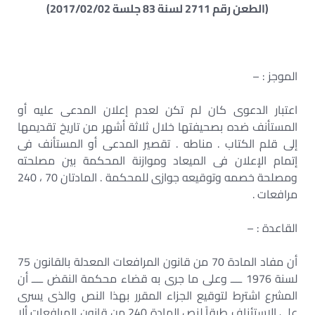
(الطعن رقم 2711 لسنة 83 جلسة 2017/02/02)
الموجز : –
اعتبار الدعوى كان لم تكن لعدم إعلان المدعى عليه أو
المستأنف ضده بصحيفتها خلال ثلاثة أشهر من تاريخ تقديمها
إلى قلم الكتاب . مناطه . تقصير المدعى أو المستأنف فى
إتمام الإعلان فى الميعاد وموازنة المحكمة بين مصلحته
ومصلحة خصمه وتوقيعه جوازى للمحكمة . المادتان 70 ، 240
مرافعات .
القاعدة : –
أن مفاد المادة 70 من قانون المرافعات المعدلة بالقانون 75
لسنة 1976 ــــ وعلى ما جرى به قضاء محكمة النقض ــــ أن
المشرع اشترط لتوقيع الجزاء المقرر بهذا النص والذى يسرى
على الاستئناف طبقاً لنص المادة 240 من قانون المرافعات ألا