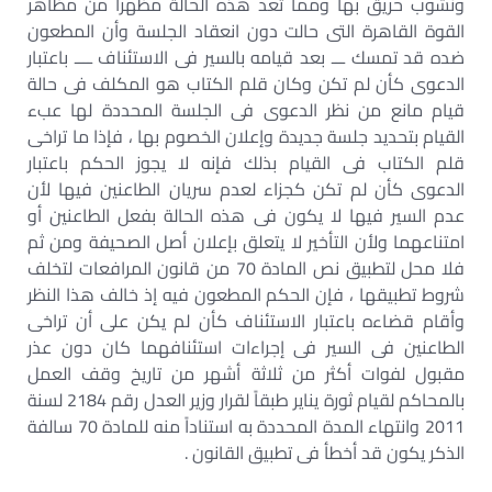
ونشوب حريق بها ومما تعد هذه الحالة مظهراً من مظاهر
القوة القاهرة التى حالت دون انعقاد الجلسة وأن المطعون
ضده قد تمسك ـــ بعد قيامه بالسير فى الاستئناف ــــ باعتبار
الدعوى كأن لم تكن وكان قلم الكتاب هو المكلف فى حالة
قيام مانع من نظر الدعوى فى الجلسة المحددة لها عبء
القيام بتحديد جلسة جديدة وإعلان الخصوم بها ، فإذا ما تراخى
قلم الكتاب فى القيام بذلك فإنه لا يجوز الحكم باعتبار
الدعوى كأن لم تكن كجزاء لعدم سريان الطاعنين فيها لأن
عدم السير فيها لا يكون فى هذه الحالة بفعل الطاعنين أو
امتناعهما ولأن التأخير لا يتعلق بإعلان أصل الصحيفة ومن ثم
فلا محل لتطبيق نص المادة 70 من قانون المرافعات لتخلف
شروط تطبيقها ، فإن الحكم المطعون فيه إذ خالف هذا النظر
وأقام قضاءه باعتبار الاستئناف كأن لم يكن على أن تراخى
الطاعنين فى السير فى إجراءات استئنافهما كان دون عذر
مقبول لفوات أكثر من ثلاثة أشهر من تاريخ وقف العمل
بالمحاكم لقيام ثورة يناير طبقاً لقرار وزير العدل رقم 2184 لسنة
2011 وانتهاء المدة المحددة به استناداً منه للمادة 70 سالفة
الذكر يكون قد أخطأ فى تطبيق القانون .