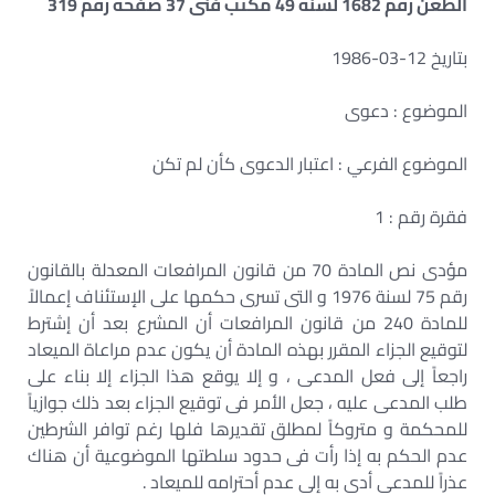
الطعن رقم 1682 لسنة 49 مكتب فنى 37 صفحة رقم 319
بتاريخ 12-03-1986
الموضوع : دعوى
الموضوع الفرعي : اعتبار الدعوى كأن لم تكن
فقرة رقم : 1
مؤدى نص المادة 70 من قانون المرافعات المعدلة بالقانون
رقم 75 لسنة 1976 و التى تسرى حكمها على الإستئناف إعمالاً
للمادة 240 من قانون المرافعات أن المشرع بعد أن إشترط
لتوقيع الجزاء المقرر بهذه المادة أن يكون عدم مراعاة الميعاد
راجعاً إلى فعل المدعى ، و إلا يوقع هذا الجزاء إلا بناء على
طلب المدعى عليه ، جعل الأمر فى توقيع الجزاء بعد ذلك جوازياً
للمحكمة و متروكاً لمطلق تقديرها فلها رغم توافر الشرطين
عدم الحكم به إذا رأت فى حدود سلطتها الموضوعية أن هناك
عذراً للمدعى أدى به إلى عدم أحترامه للميعاد .