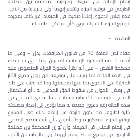
إتمام الإعلان فى الميعاد وموازنة المحكمة بين مصلحة
الطرفين فى توقيع الجزاء وتقدير إيهما أولى بالرعاية من الآخر .
عدم إعلان الدعوى إعلاناً صحيحاً فى الميعاد . غير كاف بمجرده
لتوقيع الجزاء باعتبار الدعوى كأن لم تكن . علة ذلك .
القاعدة : –
مفاد نص المادة 70 من قانون المرافعات يدل – وعلى ما
أفصحت عنه المذكرة الإيضاحية للقانون وما جرى به قضاء
محكمة النقض – على أنه نظراً لخطورة الجزاء المنصوص عليه
فى هذه المادة لما يترتب على توقيعه من زوال جميع الآثار
المترتبة على الدعوى بما فيها صحيفتها وما قد يترتب على ذلك
فى بعض الأحوال من سقوط الحق المدعى به ، أو استكمال
المدعى عليه مدة اكتسابه بالتقادم ، فلا يجدى المدعى فى
هذه الحالة رفع دعوى جديدة به مما يؤدى إلى إهدار مصلحته
كلية لظروف قد تكون خارجة عن إرادته لذلك جعل المشرع
توقيع الجزاء المذكور منوطاً بأمرين ، أن يثبت تقصير المدعى
فى إتمام الإعلان فى الميعاد وأن توازن المحكمة بين مصلحة
الطرفين فى توقيع الجزاء وتقدر أيهما أولى بالرعاية من الآخر ،