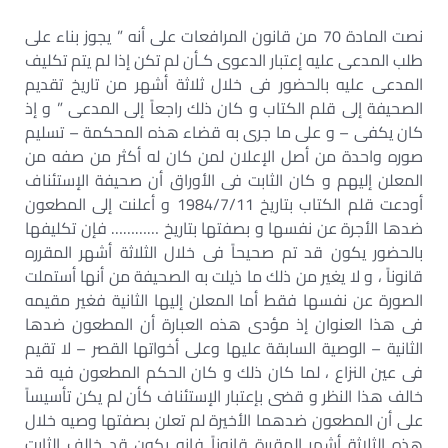
نصت المادة 70 من قانون المرافعات على أنه ” يجوز بناء على
طلب المدعى عليه إعتبار الدعوى كـأن لم تكن إذا لم يتم تكليف
المدعى عليه بالحضور فى خلال ثلاثة أشهر من تاريخ تقديم
الصحيفة إلى قلم الكتاب و كان ذلك راجعاً إلى المدعى ” و إذ
كان يكفى – و على ما جرى به قضاء هذه المحكمة – تسليم
صوره واحدة من أصل الإعلان لمن كان له أكثر من صفه من
المعلن إليهم و كان الثابت فى الأوراق أن صحيفة الإستئناف
أودعت قلم الكتاب بتاريخ 1984/7/11 و أعلنت إلى المطعون
ضدها الأجرة عن نفسها و بصفتها بتاريخ ………… فإن تكليفها
بالحضور يكون قد تم صحيحاً فى خلال الثلاثة أشهر المقرره
قانوناً ، و لا يغير من ذلك ما ذيلت به الصحيفة من أنها أستملت
الصورة عن نفسها فقط أما المعلن إليها الثانية فغير مقيمه
فى هذا العنوان إذ مؤدى هذه العبارة أن المطعون ضدها
الثانية – الوصية السابقة عليها وعلى أخواتها القصر – لا تقيم
فى عين النزاع ، لما كان ذلك و كان الحكم المطعون فيه قد
خالف هذا النظر و قضى بإعتبار الإستئناف كأن لم يكن تأسيساً
على أن المطعون ضدهما الأخيرة لم تعلن بصفتها وصيه خلال
هذه الثلاثة أشهر المقررة قانوناً فإنه يكون قد خالف الثابت