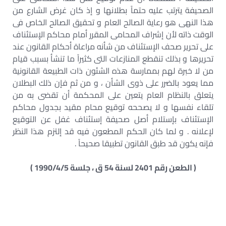
الصحيفة يترتب عليه حتماً بطلانها و إذ كان غرض الشارع من
هذا النهى هو رعاية الصالح العام و تحقيق الصالح الخاص فى
الوقت ذاته لأن إشراف المحامى المقرر أمام محاكم الإستئناف
على تحرير صحف الإستئناف من شأنه مراعاة أحكام القانون عند
تحريرها و بذلك تنقطع المنازعات التى كثيراً ما تنشأ بسبب قيام
من لا خبرة لهم بممارسة هذه الشئون ذات الطبيعة القانونية
مما يعود بالضرر على ذوى الشأن ، و من ثم فإن ذلك البطلان
يتعلق بالنظام العام يتعين على المحكمة أن تقضى به من
تلقاء نفسها و لا يصححه توقيع محام مقيد بجدول محاكم
الإستئناف بإستلام أصل صحيفة إستئناف غفل عن التوقيع
لإعلانه . و لما كان الحكم المطعون فيه قد إلتزم هذا النظر
فإنه يكون قد طبق القانون تطبيقا صحيحاً .
( الطعن رقم 2401 لسنة 54 ق ، جلسة 1990/4/5 )