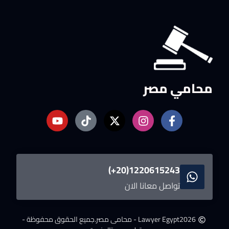
محامي مصر
1220615243(20+)
تواصل معانا الان
2026
Lawyer Egypt - محامى مصر.
جميع الحقوق محفوظة -