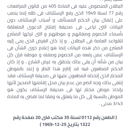
البطلان المنصوص عليه فى المادة 405 من قانون المرافعات
رقم 77 لسنة 1949 الذى رفع الإستئناف فى ظله إنما ينصب
على إغفال بيان الحكم المستأنف و أسباب الإستئناف دون
البيانات التى تراعى فى صحيفة إفتتاح الدعوى المتعلقة
بأسماء الخصوم وصفاتهم و موطنهم و التى تركها المشرع
للقواعد العامة فى البطلان . و إذ كان الغرض الذى رمى إليه
المشرع من ذكر هذه البيانات إنما هو إعلام ذوى الشأن فى
الإستئناف عمن رفعه من الخصوم وصفته و موطنه فإن كل
بيان من شأنه أن يفى بذلك يتحقق به غرض الشارع ، و إذ كان
الحكم المطعون فيه قد إلتزم هذا النظر و إعتد بالموطن
المختار الذى إتخذته المطعون عليها فى صحيفة الإسئناف فقد
إنتفى بذلك وجه الضرر من عدم بيان محل إقامتها الصحيح لأنها
بإتخاذ موطن مختار لها فى صحيفة الإسئناف يكون هو
الموطن بالنسبة إلى كل ما يتعلق به وفقا لما تقضى به المادة
3/43 مدنى .
( الطعن رقم 0112 لسنة 35 مكتب فنى 20 صفحة رقم
1322 بتاريخ 25-12-1969 )