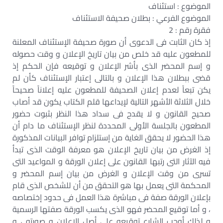
الموضوع : استئناف
الموضوع الفرعي : بطلان صحيفة الاستئناف
فقرة رقم : 2
إذ كان الثابت فى الدعوى أن صورة صحيفة الإستئناف المعلنة
للمطعون عليه قد خلص من بيان تاريخ الإعلان و وقت حصوله
و إسم المحضر الذى بأشر الإعلان و توقيعه فإن الحكم إذ
قضى ببطلان هذا الإعلان و بالتالى إعتبار الإستئناف كأن لم
يكن تبعاً لعدم إعلان الصحيفة للمطعون عليه إعلاناً صحيحاً
خلال الثلاثة الأشهر التالية لإيداعها قلم الكتاب يكون قد أصاب
صحيح القانون و لا يقدح فى سداد هذا النظر بثبوت حضور
المطعون بالجلسة الأولى المحددة لنظر الإستئناف ما دام أن
هذا الحضور لا يحقق الغاية من إستلزام توافر البيانات المذكورة
إذ الغرض من بيان تاريخ الإعلان هو معرفة الوقت الذى تبدأ
فيه الآثار التى رتبها القانون على إعلان الورقة و المواعيد التى
تسرى من وقت الإعلان و الغرض من بيان إسم المحضر و
المحكمة التى يعمل بها هو التحقق من أن للشخص الذى قام
بإعلان الورقة صفة فى مباشرة هذا العمل فى حدود إختصاصه
، و أما توقيع المحضر فهو الذى يكسب الورقة صفتها الرسمية
و لذلك أوجب الشارع توقيعه على أصل الإعلان و صورته ، و