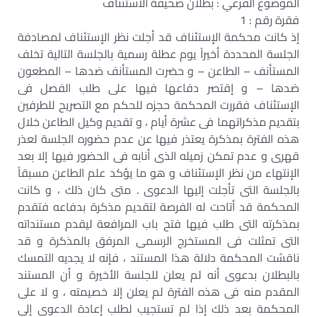
الموضوع الفرعي : بطلان صحيفة الاستئناف
فقرة رقم : 1
إذ كانت محكمة الإستئناف قد أجلت نظر الإستئناف لمصادفة
الجلسة المحددة أخيراً يوم عطلة رسمية بالجلسة التالية تخلف
المستأنف – الطاعن – و حضرت المستأنف ضدها – المطعون
ضدها – و إقتصر دفاعها فيها على طلب الفصل فى
الإستئناف فقررت المحكمة حجزه للحكم مع التصريح للطرفين
بتقديم مذكراتهما فى عشرة أيام ، و تقديم وكيل الطاعن خلال
هذه الفترة بمذكرة يعتذر فيها عن عدم حضوره الجلسة لعذر
قهرى و عدم تمكن زميله الذى أنابه فى الحضور فيها إلا بعد
الإنتهاء من نظر الإستئناف و هو ما يؤكد علم الطاعن مسبقاً
بالجلسة التى تأجلت إليها الدعوى . متى كان ذلك ، و كانت
المحكمة قد أتاحت له الفرصة لتقديم مذكرة بدفاعه فتقدم
بمذكرته التى طلب فيها فتح باب المرافعة ليقدم مستنداته
التى تمثلت فى المستخرج الرسمى المرفق بالمذكرة و قد
ناقشت المحكمة دلالة هذا المستند ، فإنه لا يجديه التمسك
بالبطلان بدعوى أنه لم يعلن للجلسة الأخيرة و أن المستند
المقدم منه فى هذه الفترة لم يعلن إلا خصيمته ، و لا على
المحكمة بعد ذلك إذا لم تستجيب لطلب إعادة الدعوى إلى