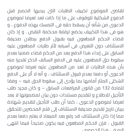
لقاضى الموضوع تكييف الطلبات التى يبديها الخصم قبل
الدفوع الشكلية للوقوف على ما إذا كانت تعد تعرضا لموضوع
الدعوى من شأنه أن يسقط حقه فى التمسك بهذه الدفوع ، و
هو فى هذا التكييف يخضع لرقابة محكمة النقض . و إذ كان
قضاء الحكم المطعون فيه بقبول الدفع ببطلان صحيفة
الاستئناف دون التعرض فى أسبابه لأثر طلبات المطعون عليه
السابق على إبداء هذا الدفع يعد من الحكم قضاء ضمنيا بعدم
سقوط حق المطعون عليه فى الدفع السالف الذكر تقديرا منه
بأن هذه الطلبات لا تعد من المطعون عليه تعرضا لموضوع
الدعوى أو دفعا بعدم قبول الاستئناف ، و أنه لا أثر على الدفع
الشكلى المثار أمامها بما يؤدى إلى سقوط الحق فيه – وفقا
للمادة 132 من قانون المرافعات السابق – و كان مجرد طلب
التأجيل للاطلاع و لتقديم مستندات دون بيان لمضمونها لا يعد
تعرضا لموضوع الدعوى ، كما أن طلب التأجيل لتقديم شهادة
ببيان تاريخ تقديم صحيفة الاستئناف إلى قلم المحضرين للتحقق
مما إذا كان الاستئناف قد رفع بعد الميعاد لا يعتبر دفعا بعدم
القبول ، فإن الحكم المطعون فيه يكون صحيحاً فيما انتهى
إليه فى هذا الخصوص .