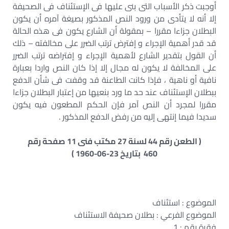
أوجبت ذكر الأسباب التى بنى عليها فى الإستئناف فى الصحيفة
إلا أنه لا يتأدى من ورود النص المذكور بصيغة آمره أن يكون
البطلان جزاءا مقررا – بمقولة أن الشارع يكون فى هذه الحالة
قد قدر أهمية الإجراء و إفترض ترتب الضرر على مخالفته – ذلك
أن القول بتقدير الشارع لأهمية الإجراء و إفتراضه ترتب الضرر
على المخالفة لا يكون له مجال إلا إذا كان النص واردا بعبارة
نافية أو ناهية ، فإذا كانت الطاعنة قد وقفت فى شأن الدفع
ببطلان الإستئناف عند حد ما ورد بنعيها من إعتبار البطلان جزاءا
مقررا لمجرد أن النص آمر فإن الحكم المطعون فيه يكون
سديدا فيما إنتهى إليه من رفض الدفع المذكور .
( الطعن رقم 44 لسنة 27 مكتب فنى 11 صفحة رقم
460 بتاريخ 23-06-1960 )
الموضوع : استئناف
الموضوع الفرعي : بطلان صحيفة الاستئناف
فقرة رقم : 1