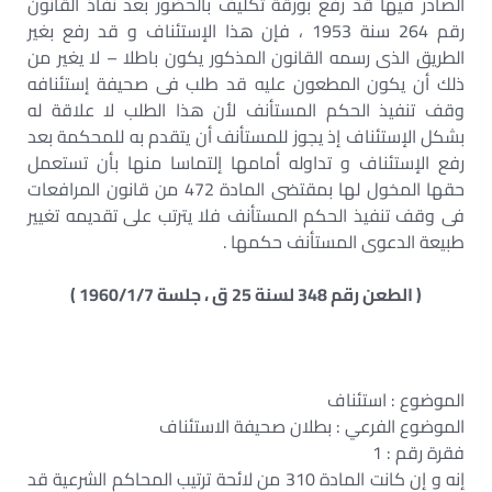
الصادر فيها قد رفع بورقة تكليف بالحضور بعد نفاذ القانون
رقم 264 سنة 1953 ، فإن هذا الإستئناف و قد رفع بغير
الطريق الذى رسمه القانون المذكور يكون باطلا – لا يغير من
ذلك أن يكون المطعون عليه قد طلب فى صحيفة إستئنافه
وقف تنفيذ الحكم المستأنف لأن هذا الطلب لا علاقة له
بشكل الإستئناف إذ يجوز للمستأنف أن يتقدم به للمحكمة بعد
رفع الإستئناف و تداوله أمامها إلتماسا منها بأن تستعمل
حقها المخول لها بمقتضى المادة 472 من قانون المرافعات
فى وقف تنفيذ الحكم المستأنف فلا يترتب على تقديمه تغيير
طبيعة الدعوى المستأنف حكمها .
( الطعن رقم 348 لسنة 25 ق ، جلسة 1960/1/7 )
الموضوع : استئناف
الموضوع الفرعي : بطلان صحيفة الاستئناف
فقرة رقم : 1
إنه و إن كانت المادة 310 من لائحة ترتيب المحاكم الشرعية قد