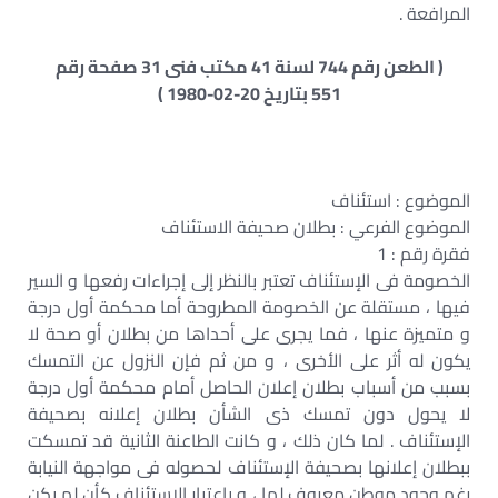
المرافعة .
( الطعن رقم 744 لسنة 41 مكتب فنى 31 صفحة رقم
551 بتاريخ 20-02-1980 )
الموضوع : استئناف
الموضوع الفرعي : بطلان صحيفة الاستئناف
فقرة رقم : 1
الخصومة فى الإستئناف تعتبر بالنظر إلى إجراءات رفعها و السير
فيها ، مستقلة عن الخصومة المطروحة أما محكمة أول درجة
و متميزة عنها ، فما يجرى على أحداها من بطلان أو صحة لا
يكون له أثر على الأخرى ، و من ثم فإن النزول عن التمسك
بسبب من أسباب بطلان إعلان الحاصل أمام محكمة أول درجة
لا يحول دون تمسك ذى الشأن بطلان إعلانه بصحيفة
الإستئناف . لما كان ذلك ، و كانت الطاعنة الثانية قد تمسكت
ببطلان إعلانها بصحيفة الإستئناف لحصوله فى مواجهة النيابة
رغم وجود موطن معروف لها ، و بإعتبار الإستئناف كأن لم يكن