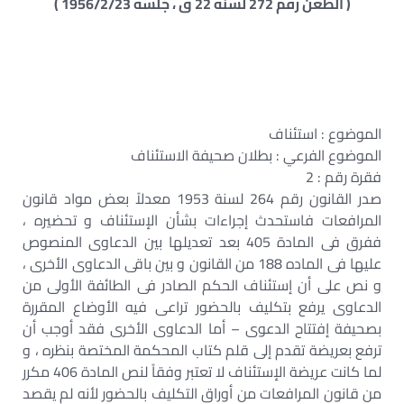
( الطعن رقم 272 لسنة 22 ق ، جلسة 1956/2/23 )
الموضوع : استئناف
الموضوع الفرعي : بطلان صحيفة الاستئناف
فقرة رقم : 2
صدر القانون رقم 264 لسنة 1953 معدلاً بعض مواد قانون
المرافعات فاستحدث إجراءات بشأن الإستئناف و تحضيره ،
ففرق فى المادة 405 بعد تعديلها بين الدعاوى المنصوص
عليها فى الماده 188 من القانون و بين باقى الدعاوى الأخرى ،
و نص على أن إستئناف الحكم الصادر فى الطائفة الأولى من
الدعاوى يرفع بتكليف بالحضور تراعى فيه الأوضاع المقررة
بصحيفة إفتتاح الدعوى – أما الدعاوى الأخرى فقد أوجب أن
ترفع بعريضة تقدم إلى قلم كتاب المحكمة المختصة بنظره ، و
لما كانت عريضة الإستئناف لا تعتبر وفقاً لنص المادة 406 مكرر
من قانون المرافعات من أوراق التكليف بالحضور لأنه لم يقصد