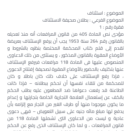
الموضوع : استئناف
الموضوع الفرعي : بطلان صحيفة الاستئناف
فقرة رقم : 1
مؤدى نص المادة 405 من قانون المرافعات أنه منذ تعديله
بالقانون رقم 264 سنة 1953 يجب أن يرفع الإستئناف بعريضة
تقدم إلى قلم كتاب المحكمة المختصة بنظره بالشروط و
الأوضاع المقررة بالقانون المذكور ، و يستثنى من ذلك الدعاوى
المنصوص عليها فى المادة 118 مرافعات فيرفع الإستئناف
عنها بتكليف بالحضور بالأوضاع المقررة لصحيفة إفتتاح الدعوى
، فإذا رفع الإستئناف على خلاف ذلك كان باطلا و كان
للمحكمة من تلقاء نفسها أن تحكم ببطلانه – فإذا كانت
الطاعنة قد رفعت دعواها ضد المطعون عليه بطلب الحكم
بالكف عن إستعمال العلامة التجارية الخاصة بتجارتها و إعدام
ما يكون موجودا منها أو طرف الغير من التجار مع إلزامه بأن
يدفع لها مبلغ مائه جنيه على سبيل التعويض – فهى دعوى
عادية و ليست من الدعاوى التى تشملها المادة 118 من
قانون المرافعات ، و لما كان الإستئناف الذى رفع عن الحكم