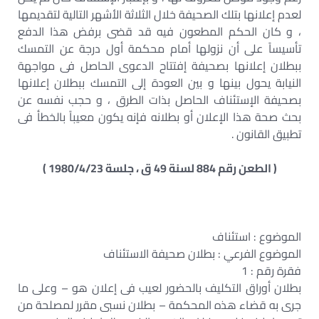
لعدم إعلانها بتلك الصحيفة خلال الثلاثة الأشهر التالية لتقديمها
، و كان الحكم المطعون فيه قد قضى برفض هذا الدفع
تأسيساً على أن نزولها أمام محكمة أول درجة عن التمسك
ببطلان إعلانها بصحيفة إفتتاح الدعوى الحاصل فى مواجهة
النيابة يحول بينها و بين العودة إلى التمسك ببطلان إعلانها
بصحيفة الإستئناف الحاصل بذات الطرق ، و حجب نفسه عن
بحث صحة هذا الإعلان أو بطلانه فإنه يكون معيباً بالخطأ فى
تطبيق القانون .
( الطعن رقم 884 لسنة 49 ق ، جلسة 1980/4/23 )
الموضوع : استئناف
الموضوع الفرعي : بطلان صحيفة الاستئناف
فقرة رقم : 1
بطلان أوراق التكليف بالحضور لعيب فى إعلان هو – وعلى ما
جرى به قضاء هذه المحكمة – بطلان نسبى مقرر لمصلحة من