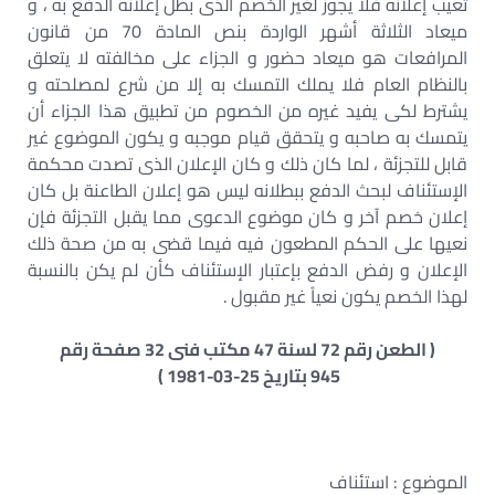
تعيب إعلانه فلا يجوز لغير الخصم الذى بطل إعلانه الدفع به ، و
ميعاد الثلاثة أشهر الواردة بنص المادة 70 من قانون
المرافعات هو ميعاد حضور و الجزاء على مخالفته لا يتعلق
بالنظام العام فلا يملك التمسك به إلا من شرع لمصلحته و
يشترط لكى يفيد غيره من الخصوم من تطبيق هذا الجزاء أن
يتمسك به صاحبه و يتحقق قيام موجبه و يكون الموضوع غير
قابل للتجزئة ، لما كان ذلك و كان الإعلان الذى تصدت محكمة
الإستئناف لبحث الدفع ببطلانه ليس هو إعلان الطاعنة بل كان
إعلان خصم آخر و كان موضوع الدعوى مما يقبل التجزئة فإن
نعيها على الحكم المطعون فيه فيما قضى به من صحة ذلك
الإعلان و رفض الدفع بإعتبار الإستئناف كأن لم يكن بالنسبة
لهذا الخصم يكون نعياً غير مقبول .
( الطعن رقم 72 لسنة 47 مكتب فنى 32 صفحة رقم
945 بتاريخ 25-03-1981 )
الموضوع : استئناف