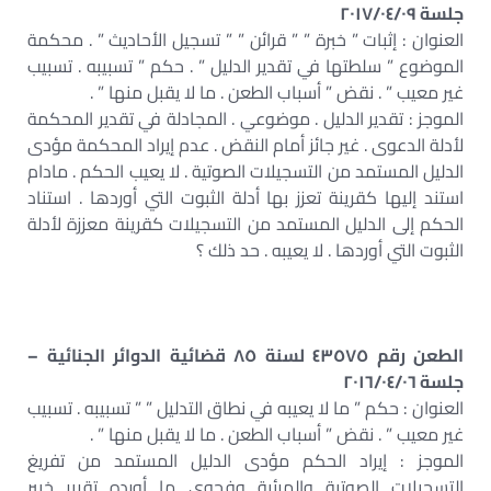
جلسة ٢٠١٧/٠٤/٠٩
العنوان : إثبات ” خبرة ” ” قرائن ” ” تسجيل الأحاديث ” . محكمة
الموضوع ” سلطتها في تقدير الدليل ” . حكم ” تسبيبه . تسبيب
غير معيب ” . نقض ” أسباب الطعن . ما لا يقبل منها ” .
الموجز : تقدير الدليل . موضوعي . المجادلة في تقدير المحكمة
لأدلة الدعوى . غير جائز أمام النقض . عدم إيراد المحكمة مؤدى
الدليل المستمد من التسجيلات الصوتية . لا يعيب الحكم . مادام
استند إليها كقرينة تعزز بها أدلة الثبوت التي أوردها . استناد
الحكم إلى الدليل المستمد من التسجيلات كقرينة معززة لأدلة
الثبوت التي أوردها . لا يعيبه . حد ذلك ؟
الطعن رقم ٤٣٥٧٥ لسنة ٨٥ قضائية الدوائر الجنائية –
جلسة ٢٠١٦/٠٤/٠٦
العنوان : حكم ” ما لا يعيبه في نطاق التدليل ” ” تسبيبه . تسبيب
غير معيب ” . نقض ” أسباب الطعن . ما لا يقبل منها ” .
الموجز : إيراد الحكم مؤدى الدليل المستمد من تفريغ
التسجيلات الصوتية والمرئية وفحوى ما أورده تقرير خبير