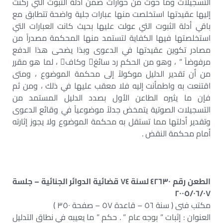
التسجيلات وما حوت من حوارات ضمن أدلة الثبوت التي ركنت
إليها عقيدتها استخلصت منها عبارات جلية واضحة تتطابق مع
باقي أدلة الثبوت التي عولت عليها بحيث كانت العبارات التي
استخلصتها فيها الكفاية لتستمد منها المحكمة مصدراً من
مصادر تكوين عقيدتها في الدعوى وبذا يضحى هذا الدفع
مرفوضاً ” ، وهو من الحكم رد سائغ وكاف ، لما هو مقرر
من أن تقدير الدليل موكولاً إلى محكمة الموضوع ، ومتى
اقتنعت به واطمأنت إليه فلا معقب عليها في ذلك ، ومن ثم
فإن ما يثيره الطاعن الأول بصدد الدليل المستمد من
التسجيلات الصوتية يتمخض جدلاً موضوعياً في وقائع الدعوى
وتقدير أدلتها مما تستقل به محكمة الموضوع ولا يجوز إثارته
أمام محكمة النقض .
الطعن رقم ٤٢٦٣٠ لسنة ٧٤ قضائية الدوائر الجنائية – جلسة
٢٠٠٥/٠٦/٠٧
مكتب فنى ( سنة ٥٦ – قاعدة ٥٧ – صفحة ٣٥٠ )
العنوان : إثبات ” بوجه عام ” . حكم ” ما يعيبه في نطاق التدليل