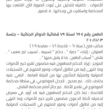
الأصوات . كافيته للتدليل على ثبوت الصورة التي اقتنعت بها
المحكمة واستقرت في وجدانها . لا قصور .
الطعن رقم ٦٩٠٤ لسنة ٧٩ قضائية الدوائر الجنائية – جلسة
٢٠١٠/١١/٠٣
مكتب فنى ( سنة ٦١ – قاعدة ٧٦ – صفحة ٦٠٩ )
العنوان : إثبات ” خبرة ” . حكم ” تسبيبه . تسبيب غير معيب ” .
نقض ” أسباب الطعن . ما لا يقبل منها ” .
الموجز : إيراد الحكم المطعون فيه مضمون تقرير خبير الأصوات
وما انتهى إليه من تطابق أصوات وصور المتهم في التسجيلات
الصوتية والمرئية المأذون بها من النيابة العامة . النعي عليه
بخلاف ذلك . غير صحيح . الجدل الموضوعي في سلطة محكمة
الموضوع في تقدير الأدلة . غير جائز أمام محكمة النقض .
القاعدة : لما كان الحكم المطعون فيه قد أورد في معرض
تحصيله لأدلة الدعوى مضمون تقرير خبير الأصوات وما انتهى
إليه من تطابق أصوات وصور المتهم في التسجيلات الصوتية