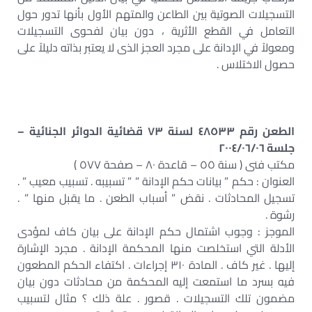
التسجيلات الصوتية بين الطاعن والمتهم الأول بأنها تدور حول
التعامل في القطع الأثرية ، دون بيان لفحوى التسجيلات
ومعولاً في الإدانة على مجرد العجز الذى لا يعتبر بذاته دليلاً على
حصول الاختلاس .
الطعن رقم ٤٨٥٣٣ لسنة ٧٣ قضائية الدوائر الجنائية –
جلسة ٢٠٠٤/٠٦/٠٦
مكتب فنى ( سنة ٥٥ – قاعدة ٨٠ – صفحة ٥٧٧ )
العنوان : حكم ” بيانات حكم الإدانة ” ” تسبيبه . تسبيب معيب ” .
تسجيل المحادثات . نقض ” أسباب الطعن . ما يقبل منها ” .
رشوة .
الموجز : وجوب اشتمال حكم الإدانة على بيان كاف لمؤدى
الأدلة التي استخلصت منها المحكمة الإدانة . مجرد الإشارة
إليها . غير كاف . المادة ٣١٠ إجراءات . اكتفاء الحكم المطعون
فيه بسرد ما استمعت إليه المحكمة من محادثات دون بيان
مضمون تلك التسجيلات . قصور . علة ذلك ؟ مثال لتسبيب