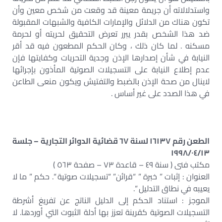
واستدلالاته أن جريمة معينة قد وقعت من شخص معين وأن
تكون هناك من الدلائل والإمارات الكافية والشبهات المقبولة
ضد هذا الشخص بقدر يبرر تعرض التحقيق لحريته أو لحرمة
مسكنه . لما كان ذلك ، وكان الحكم المطعون فيه قد أقر
النيابة في شأن إصدارها الإذن وجدية التحريات وكفايتها فإن
عدم إطلاع النيابة على التسجيلات الصوتية المأذون بإجرائها
لاينال من صحة الإذن بالضبط والتفتيش ويكون منعى الطاعن
في هذا الصدد على غير أساس .
الطعن رقم ١٦١٣٧ لسنة ٦٧ قضائية الدوائر التجارية – جلسة
١٩٩٨/٠٤/١٣
مكتب فنى ( سنة ٤٩ – قاعدة ٧٣ – صفحة ٥٦٣ )
العنوان : إثبات ” خبرة ” “قرائن” “تسجيلات صوتية “. حكم ” ما لا
يعيبه في نطاق التدليل “.
الموجز : استناد الحكم إلى الدليل الناتج عن تفريغ أشرطة
التسجيلات الصوتية كقرينة تعزز بها أدلة الثبوت التي أوردها. لا