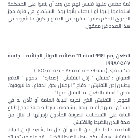
ثمة مطعن عليها فليس لهم من بعد أن ينعوا على المحكمة
استماعها إليها أو الادعاء بأنها بهذا الاستماع في فترة حجز
الدعوى للحكم صادرت حقهم في الدفاع ويكون ما يثيرونه في
هذا الصدد غير معقول.
الطعن رقم ٩٩٤١ لسنة ٦٦ قضائية الدوائر الجنائية – جلسة
١٩٩٨/٠٥/٠٧
مكتب فنى ( سنة ٤٩ – قاعدة ٨٤ – صفحة ٦٥٥ )
العنوان : تفتيش ” إذن التفتيش . إصداره” . دفوع ” الدفع
ببطلان إذن التفتيش “. دفاع ” الإخلال بحق الدفاع . ما لايوفره”.
نقض ” أسباب الطعن . ما لايقبل منها “.
الموجز : التفتيش الذي تجريه النيابة العامة أو تأذن به في
مسكن المتهم أو ما يتصل بشخصه . شرط صحته؟ عدم إطلاع
النيابة على التسجيلات الصوتية المأذون بإجرائها. لا ينال من
صحة الإذن بالضبط والتفتيش.
القاعدة : لما كان من المقرر أن كل ما يشترط لإذن النيابة
بالتفتيش هو أن يكون رجل الضبط القضائي قد علم من تحرياته