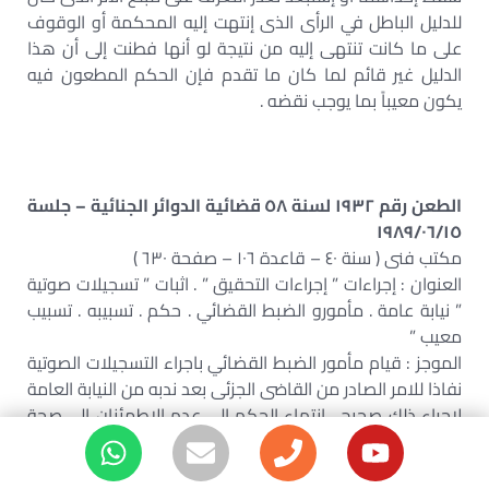
للدليل الباطل في الرأى الذى إنتهت إليه المحكمة أو الوقوف
على ما كانت تنتهى إليه من نتيجة لو أنها فطنت إلى أن هذا
الدليل غير قائم لما كان ما تقدم فإن الحكم المطعون فيه
يكون معيباً بما يوجب نقضه .
الطعن رقم ١٩٣٢ لسنة ٥٨ قضائية الدوائر الجنائية – جلسة
١٩٨٩/٠٦/١٥
مكتب فنى ( سنة ٤٠ – قاعدة ١٠٦ – صفحة ٦٣٠ )
العنوان : إجراءات ” إجراءات التحقيق ” . اثبات ” تسجيلات صوتية
” نيابة عامة . مأمورو الضبط القضائي . حكم . تسبيبه . تسبيب
معيب ”
الموجز : قيام مأمور الضبط القضائي باجراء التسجيلات الصوتية
نفاذا للامر الصادر من القاضى الجزئى بعد ندبه من النيابة العامة
لاجراء ذلك صحيح . انتهاء الحكم الى عدم الاطمئنان الى صحة
هذا الاجراء استنادا ال خلو الأوراق مما يفيد بسط النيابة العامة
رقابتها على الأشرطة المسجلة استدلال معيب .