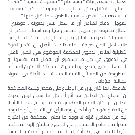
العنوان : رشوة . إثبات ” بوجه عام ” ” تسجيلات صوتيه ” ” خبرة ”
. دفاع – الاخلال بحق الدفاع – ما يوفره ” . حكم ” تسبيبه .
تسبيب معيب ” . نقض – اسباب الطعن – ما يقبل منها ” .
الموجز : دفاع الطاعن أن ما سجل ليس بصورته . جوهري .
اغفال تحقيقه عن طريق المختص فنيا رغم استناد الحكم الي
التسجيلات الصوتية . اخلال بحق الدفاع ولو سكت الدفاع عن
طلب أهل الفن صراحة . علة ذلك ؟ الأصل أن تقدير القوة
التدليلية لعناصر الدعوى لمحكمة الموضوع هي الخبير الأعلي
في الدعوى في كل ما تستطيع أن تفصل فيه بنفسها أو
بالاستعانة بخبير يخضع رأيه لتقديرها . حد ذلك ألا تكون المسألة
المطروحة من المسائل الفنية البحت. تساند الأدلة في المواد
الجنائية . مؤداه .
القاعدة : لما كان يبين من الإطلاع على محضر جلسة المحاكمة
أن الدفاع عن الطاعن قد أثار أن كل ما سجل ليس بصوت
الطاعن . و كان الحكم المطعون فيه قد رد على هذا الشطر
من الدفاع بقوله ” و أياً كان وجه الرأى في التسجيل أو ما يوجه
إليه من مطاعن فإنه لا يوجد ما يمنع المحكمة من إعتباره
عنصراً من عناصر الإستدلال في الدعوى تطمئن إليه المحكمة
مؤيداً للأدلة التى إطمأنت إليها المحكمة و أخذت بها قوماً