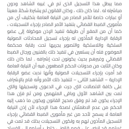
مما يبطل هذا التسجيل الذى تم في غيبه الشاهد ودون
مباشرته له . لما كان ذلك ، وكان القانون لم يشترط شكلاً معيناً
أو عبارات خاصة للأمر الصادر من النيابة العامة بتكليف أى من
مأمورى الضبط القضائي بتنفيذ الأمر الصادر بإجراء التسجيلات ،
كما أن من المقرر أن طريقة تنفيذ الإذن موكولة إلى عضو
الرقابة الإدارية المأذون له بإجراء تسجيل المحادثات الصوتية
السلكية واللاسلكية والتصوير يجريها تحت رقابة محكمة
الموضوع فله أن يستعين في تنفيذ ذلك بالفنيين ورجال الضبط
القضائي وغيرهم بحيث يكونون تحت إشرافه . لما كان ذلك
وكان الثابت من مدونات الحكم المطعون فيه أن النيابة العامة
قد أمرت بإجراء التسجيلات الصوتية وأنها ندبت عضو الرقابة
الإدارية – الشاهد الثانى – لتنفيذ ذلك الأمر وأنه قام بالإشراف
على كافة الاتصالات التى جرت في الدعوى وتسجيلها والتى
تمت بين الشاهد الأول وباقى المتهمين ومن ثم فإن هذا
الإجراء يكون قد تم وفق صحيح القانون ويكون ما ذهب إليه
الحكم من عدم الاطمئنان لصحة هذا الإجراء لأن إذن النيابة
العامة لا يسمح لأحد من غير مأمورى الضبط القضائي بإجراء
التسجيل المأذون لهم به ولكون التسجيلات بذلك قد تمت في
غيبتهم قد انبنى على فهم قانونى خاطئ أسلمه إلى الفساد