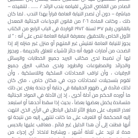
الصادر من القاضي الجزئي لقيامه بندب الرائد / …… . لتنفيذه –
مباشرة – دون أن تصدر النيابة العامة قراراً بهذا الندب . لما كان
ذلك ، وكانت المادة ٢٠٦ من قانون الإجراءات الجنائية المعدل
بالقانون رقم ٣٧ لسنة ١٩٧٢ الواردة في الباب الرابع من الكتاب
الأول الخاص بالتحقيق بمعرفة النيابة العامة تنص على أنه : ” لا
يجوز للنيابة العامة تفتيش غير المتهم أو منزل غير منزله إلا إذا
اتضحت من أمارات قوية أنه حائز لأشياء تتعلق بالجريمة ، ويجوز
لها أن تضبط لدى مكاتب البريد جميع الخطابات والرسائل
والجرائد والمطبوعات والطرود ولدى مكاتب البرق جميع
البرقيات ، وأن تراقب المحادثات السلكية واللاسلكية ، وأن
تقوم بتسجيلات لمحادثات جرت في مكان خاص ، متى كان
لذلك فائدة في ظهور الحقيقة في جناية أو جنحة يغنى عن ذلك
ما أورده الحكم من أدلة أخرى ، إذ إن الأدلة في المواد الجنائية
متساندة يكمل بعضها بعضاً ، بحيث إذا سقط أحدها أو استبعد
تعذر التعرف على مبلغ الأثر للدليل الباطل في الرأي الذي انتهت
إليه المحكمة أو التعرف على ما كانت تنتهي إليه من نتيجة لو
أنها فطنت إلى أن هذا الدليل غير قائم . معاقب عليها بالحبس
مدة لا تزيد على ثلاثة أشهر ، ويشترط لاتخاذ أي إجراء من