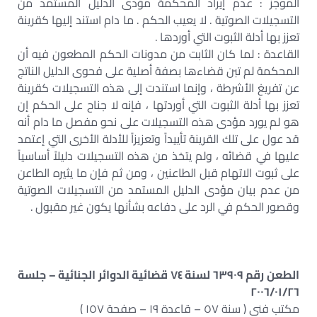
الموجز : عدم إيراد المحكمة مؤدى الدليل المستمد من
التسجيلات الصوتية . لا يعيب الحكم . ما دام استند إليها كقرينة
تعزز بها أدلة الثبوت التي أوردها .
القاعدة : لما كان الثابت من مدونات الحكم المطعون فيه أن
المحكمة لم تبن قضاءها بصفة أصلية على فحوى الدليل الناتج
عن تفريغ الأشرطة ، وإنما استندت إلى هذه التسجيلات كقرينة
تعزز بها أدلة الثبوت التي أوردتها ، فإنه لا جناح على الحكم إن
هو لم يورد مؤدى هذه التسجيلات على نحو مفصل ما دام أنه
قد عول على تلك القرينة تأييداً وتعزيزاً للأدلة الأخرى التي إعتمد
عليها في قضائه ، ولم يتخذ من هذه التسجيلات دليلاً أساسياً
على ثبوت الاتهام قبل الطاعنين ، ومن ثم فإن ما يثيره الطاعن
من عدم بيان مؤدى الدليل المستمد من التسجيلات الصوتية
وقصور الحكم في الرد على دفاعه بشأنها يكون غير مقبول .
الطعن رقم ٦٣٩٠٩ لسنة ٧٤ قضائية الدوائر الجنائية – جلسة
٢٠٠٦/٠١/٢٦
مكتب فنى ( سنة ٥٧ – قاعدة ١٩ – صفحة ١٥٧ )