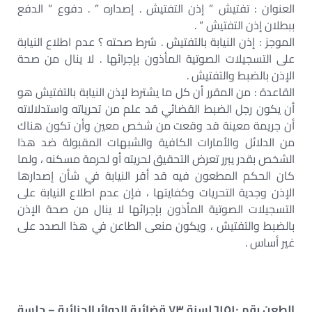
العنوان : تفتيش ” إذن التفتيش . إصداره ” . دفوع ” الدفع
ببطلان إذن التفتيش ” .
الموجز : إذن النيابة بالتفتيش . شرط صحته ؟ عدم اطلاع النيابة
على التسجيلات الصوتية المأذون بإجرائها . لا ينال من صحة
الإذن بالضبط والتفتيش .
القاعدة : من المقرر أن كل ما يشترط لإذن النيابة بالتفتيش هو
أن يكون رجل الضبط القضائي قد علم من تحرياته واستدلالاته
أن جريمة معينة قد وقعت من شخص معين وأن تكون هناك
من الدلائل والأمارات الكافية والشبهات المقبولة ضد هذا
الشخص بقدر يبرر تعرض التحقيق لحريته أو لحرمة مسكنه ، ولما
كان الحكم المطعون فيه قد أقر النيابة في شأن إصدارها
الإذن وجدية التحريات وكفايتها ، فإن عدم اطلاع النيابة على
التسجيلات الصوتية المأذون بإجرائها لا ينال من صحة الإذن
بالضبط والتفتيش ، ويكون منعى الطاعن في هذا الصدد على
غير أساس .
الطعن رقم ٦١٥١٠ لسنة ٧٣ قضائية الدوائر الجنائية – جلسة