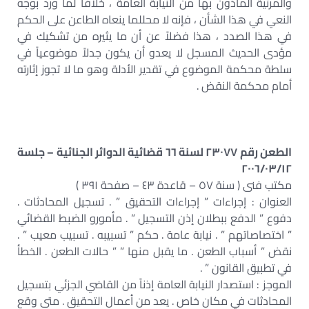
والمرئية المأذون بها من النيابة العامة ، خلافاً لما ورد بوجه
النعي في هذا الشأن ، فإنه لا محللما ينعاه الطاعن على الحكم
في هذا الصدد ، هذا فضلاً عن أن ما يثيره من تشكيك في
مؤدى الحديث المسجل لا يعدو أن يكون جدلاً موضوعياً في
سلطة محكمة الموضوع في تقدير الأدلة وهو ما لا تجوز إثارته
أمام محكمة النقض .
الطعن رقم ٢٣٠٧٧ لسنة ٦٦ قضائية الدوائر الجنائية – جلسة
٢٠٠٦/٠٣/١٢
مكتب فنى ( سنة ٥٧ – قاعدة ٤٣ – صفحة ٣٩١ )
العنوان : إجراءات ” إجراءات التحقيق ” . تسجيل المحادثات .
دفوع ” الدفع ببطلان إذن التسجيل ” . مأمورو الضبط القضائي
” اختصاصاتهم ” . نيابة عامة . حكم ” تسبيبه . تسبيب معيب ” .
نقض ” أسباب الطعن . ما يقبل منها ” ” حالات الطعن . الخطأ
في تطبيق القانون ” .
الموجز : استصدار النيابة العامة إذناً من القاضي الجزئي بتسجيل
المحادثات في مكان خاص . يعد من أعمال التحقيق . متى وقع