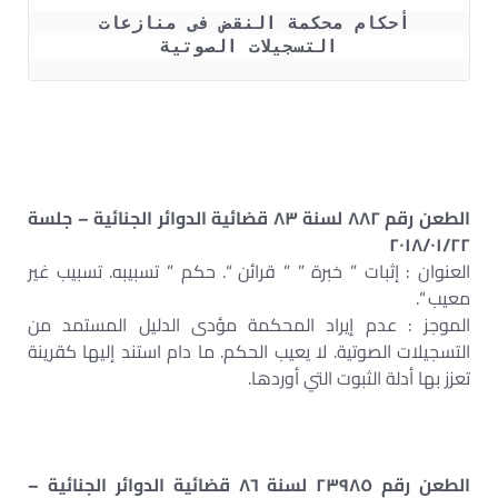
أحكام محكمة النقض فى منازعات 
التسجيلات الصوتية
الطعن رقم ٨٨٢ لسنة ٨٣ قضائية الدوائر الجنائية – جلسة
٢٠١٨/٠١/٢٢
العنوان : إثبات ” خبرة ” ” قرائن “. حكم ” تسبيبه. تسبيب غير
معيب “.
الموجز : عدم إيراد المحكمة مؤدى الدليل المستمد من
التسجيلات الصوتية. لا يعيب الحكم. ما دام استند إليها كقرينة
تعزز بها أدلة الثبوت التي أوردها.
الطعن رقم ٢٣٩٨٥ لسنة ٨٦ قضائية الدوائر الجنائية –