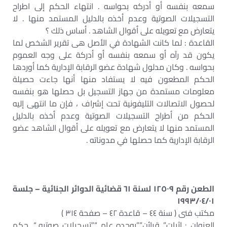
سمعه بنفسه أو أدركه بحواسه . انتهاء الحكم إلى اطراح
التسجيلات الصوتية وعدم أخذه بالدليل المستمد منها . لا
يتعارض مع تعويله على أقوال الشاهد . أساس ذلك ؟
القاعدة : لما كانت الشهادة في الأصل هى تقرير الشخص لما
يكون قد رآه أو سمعه بنفسه أو أدركة على وجه العموم
بحواسه . وكان مدلول شهادة عضو الرقابة الإدارية كما أوردها
الحكم المطعون فيه لا يستفاد منها أنها جاءت حصيلة
معلومات مستمدة من جهاز التسجيل بل حصلها هو بنفسه
لحصول الاتصالات التليفونية تحت إشراف ، فإن ما انتهى إليه
الحكم من أطراح التسجيلات الصوتية وعدم أخذه بالدليل
المستمد منها لا يتعارض مع تعويله على أقوال الشاهد عضو
الرقابة الإدارية كما حصلها في مدوناته .
الطعن رقم ١٢٥٠٩ لسنة ٦١ قضائية الدوائر الجنائية – جلسة
١٩٩٣/٠٤/٠١
مكتب فنى ( سنة ٤٤ – قاعدة ٤٢ – صفحة ٣١٤ )
العنوان : إثبات” قرائن””بوجده عام “”تسجيلات صوتيه “. حكم