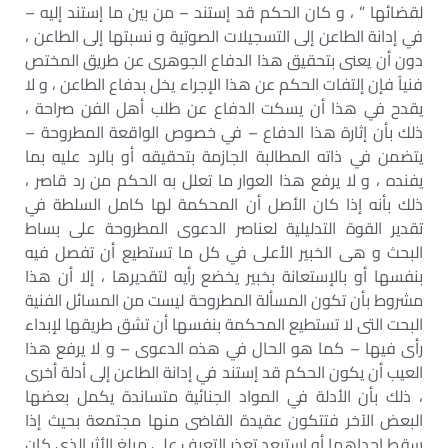
لقضائها ” ، و كان الحكم قد إستند – من بين ما إستند إليه –
في إدانة الطاعن إلى التسجيلات الصوتية و نسبتها إلى الطاعن ،
دون أن يعنى بتحقيق هذا الدفاع الجوهرى عن طريق المختص
فنياً فإن إلتفات الحكم عن هذا الإجراء يخل بدفاع الطاعن ، و لا
يقدح في هذا أن يسكت الدفاع عن طلب أهل الفن صراحة ،
ذلك بأن إثارة هذا الدفاع – في خصوص الواقعة المطروحة –
يتضمن في ذاته المطالبة الجازمة بتحقيقه أو بالرد عليه بما
يفنده ، و لا يرفع هذا العوار ما تعلل به الحكم من رد قاصر ،
ذلك بأنه إذا كان الأصل أن المحكمة لها كامل السلطة في
تقدير القوة التدليلية لعناصر الدعوى المطروحة على بساط
البحث و هى الخبير الأعلى في كل ما تستطيع أن تفصل فيه
بنفسها أو بالإستعانة بخبير يخضع رأيه لتقديرها ، إلا أن هذا
مشروط بأن تكون المسألة المطروحة ليست من المسائل الفنية
البحت التى لا تستطيع المحكمة بنفسها أن تشق طريقها لإبداء
رأى فيها – كما هو الحال في هذه الدعوى – و لا يرفع هذا
العيب أن يكون الحكم قد إستند في إدانة الطاعن إلى أدلة أخرى
، ذلك بأن الأدلة في المواد الجنائية متساندة يكمل بعضها
البعض الآخر فتتكون عقيدة القاضى منها مجتمعة بحيث إذا
سقط إحداهما أو إستبعد تعذر التعرف على مبلغ الأثر الذى كان