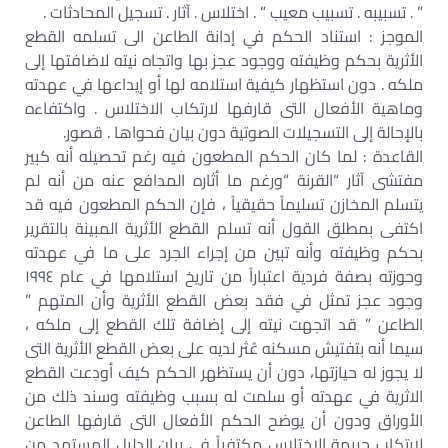
” . تسبيبه . تسبيب معيب ” . اختلاس . آثار . تسجيل المحادثات .
الموجز : استناد الحكم في إدانة الطاعن الى تسلمه القطع
الأثرية بحكم وظيفته ووجود عجز بها واتجاه نيته لاضافتها إلى
ملكه . دون استظهار كيفية استلامه لها أو إيداعها في عهدته
وماهية الأفعال التى قارفها لارتكاب الاختلاس . واكتفاءه
بالإحالة إلى التسجيلات الصوتية دون بيان فحواها . قصور.
القاعدة : لما كان الحكم المطعون فيه رغم تحصيله أنه كبير
مفتشى آثار “القرنة “ورغم ما أثاره المدافع عنه من أنه لم
يتسلم المخازن تسليماً حقيقياً ، فإن الحكم المطعون فيه قد
اكتفى بمطلق القول أنه تسلم القطع الأثرية المبينة بالتقرير
بحكم وظيفته وأنه تبين من إجراء الجرد على ما في عهدته
وحوزته بصفة فردية اعتباراً من تاريخ استلامها في عام ١٩٩٤
وجود عجز تمثل في فقد بعض القطع الأثرية وأن المتهم ”
الطاعن ” قد اتجهت نيته إلى إضافة تلك القطع إلى ملكه ،
سيما أنه بتفتيش مسكنه عُثر لديه على بعض القطع الأثرية التى
لا يجوز له حيازتها، دون أن يستظهر الحكم كيف أودِعت القطع
الاثرية في عهدته أو سلمت له بسبب وظيفته وسند ذلك من
الأوراق ودون أن يوضح الحكم الأفعال التى قارفها الطاعن
لارتكاب جريمة الاختلاس مكتفياً في بيان الدليل المستمد من