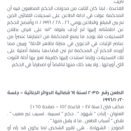
تثريب.
القاعدة : لما كان الثابت من مدونات الحكم المطعون فيه أن
المحكمة عولت في ادانة الطاعن على تسجيلات اللقائين الذين
تم بين المبلغ والطاعن يومي ٢٦ ، ٢٨ / ١٩٩٦ / ١١ وأفصح الحكم
عن اطمئنانه إليها ثم أردف بقوله “انه على فرض بطلان
التسجيلات فلا يوجد ما يمنع المحكمة من اعتبارها عنصراً من
عناصر الإثبات في الدعوى في منزلة تظاهر الأدلة” ويبين مما
أورده الحكم أن المحكمة لم تبن قضاءها بصفة أصلية على
تلك التسجيلات وإنما استندت إليها كقرينة تعزز بها أدلة الثبوت
التي أوردتها ، ولا يعد ذلك منها تناقضاً أو اضطراباً في الحكم.
الطعن رقم ٢٠٣٥٠ لسنة ٦٤ قضائية الدوائر الجنائية – جلسة
١٩٩٦/١٠/٢٠
مكتب فنى ( سنة ٤٧ – قاعدة ١٥٢ – صفحة ١٠٦٥ )
العنوان : إثبات ” شهود ” . حكم ” تسبيبه . تسبيب غير معيب ” .
نقض ” أسباب الطعن . ما لا يقبل منها ” .
الموجز : الشهادة . هى تقرير الشخص لما يكون قد رآه أو