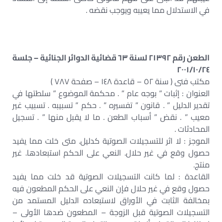
في الاستدلال مما يعيبه ويوجب نقضه .
الطعن رقم ٢١٣٩٢ لسنة ٦٣ قضائية الدوائر الجنائية – جلسة
٢٠٠١/١٠/٢٤
مكتب فنى ( سنة ٥٢ – قاعدة ١٤٨ – صفحة ٧٨٧ )
العنوان : إثبات ” بوجه عام ” . محكمة الموضوع ” سلطتها في
تقدير الدليل ” . قانون ” تفسيره ” . حكم ” تسبيبه . تسبيب غير
معيب ” . نقض ” أسباب الطعن . ما لا يقبل منها ” . تسجيل
المحادثات .
الموجز : لا اثر للتسجيلات الصوتية كدليل. متى خلت مما يفيد
حصول وقع في غير حلال. النعي على الحكم استبعادها. غير
منتج.
القاعدة : لما كانت التسجيلات الصوتية قد خلت مما يفيد
حصول وقع في غير حلال فإن النعي على الحكم المطعون فيه
بمخالفة الثابت في الأوراق لاستبعاده الدليل المستمد من
التسجيلات الصوتية قبل الزوجة – المطعون ضدها الأولى –