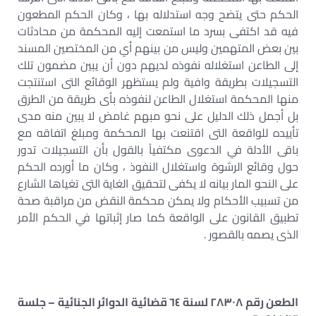
الحكم حتى يتضح وجه استدلاله بها ، وكان الحكم المطعون
فيه قد اكتفى بسرد ما استمعت إليه المحكمة من محادثات
بين بعض المتهمين وليس من بينهم أي من المختصين المسند
إلى الطاعن استغلاله نفوذه لديهم دون أن يبين مضمون تلك
التسجيلات بطريقة وافية ولم يستظهر الوقائع التى استنتجت
منها المحكمة استغلال الطاعن لنفوذه بأى طريقة من الطرق
بل أجمل ذلك الدليل على نحو مبهم غامض لا يبين منه مدى
تأييده للواقعة التى اقتنعت بها المحكمة ومبلغ اتفاقه مع
باقى الأدلة في الدعوى مكتفياً بالقول بأن التسجيلات تدور
حول وقائع الرشوة واستغلال النفوذ ، وكان ما أورده الحكم
على النحو المار بيانه لا يكفى لتحقيق الغاية التى تغياها الشارع
من تسبيب الأحكام ولا يمكن محكمة النقض من مراقبة صحة
تطبيق القانون على الواقعة كما صار إثباتها في الحكم الأمر
الذى يصمه بالقصور .
الطعن رقم ٢٨٣٠٨ لسنة ٦٤ قضائية الدوائر الجنائية – جلسة