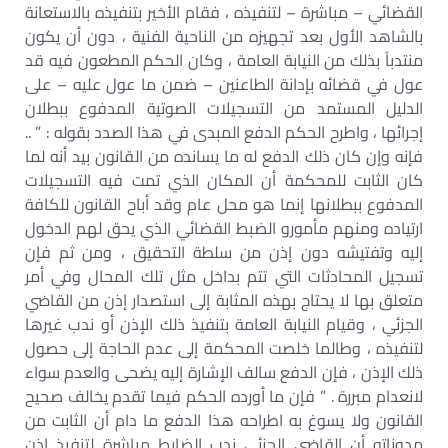
القضائي – مباشرة – لتنفيذه ، فقام الأخير بتنفيذه بالاستعانة
بالشاهد الأول بعد تجهيزه من الناحية الفنية ، دون أن يكون
منتدباً بذلك من النيابة العامة ، وكان الحكم المطعون فيه قد
عول في قضائه بإدانة الطاعنين – ضمن ما عول عليه – على
الدليل المستمد من التسجيلات الصوتية المدفوع ببطلان
إجرائها ، واطرح الحكم الدفع المبدى في هذا الصدد بقوله : ” ..
فإنه وإن كان ذلك الدفع له ما يسانده من القانون بيد أنه لما
كان الثابت للمحكمة أن المكان الذي تمت فيه التسجيلات
المدفوع ببطلانها إنما هو محل عام وقد أباح القانون للكافة
ارتياده ومنهم مأمورو الضبط القضائي الذي يحق لهم الدخول
إليه وتفتيشه دون إذن من سلطة التحقيق ، ومن ثم فإن
تسجيل المحادثات التي تتم بداخل مثل تلك المحال وفي أمر
متعلق بها لا يحتاج بهذه المثابة إلى استصدار إذن من القاضي
الجزئي ، وقيام النيابة العامة بتنفيذ ذلك الإذن أو ندب غيرها
لتنفيذه ، وطالما خلصت المحكمة إلى عدم الحاجة إلى حصول
ذلك الإذن ، فإن الدفع سالف الإشارة إليه يضحى والعدم سواء
لانعدام مبررة . ” فإن ما أورده الحكم فيما تقدم يخالف صحيح
القانون ولا يسوغ به اطراحه هذا الدفع ما دام أن الثابت من
مدوناته أن القاضي الجزئي ندب الضابط مباشرة لتنفيذ إذن