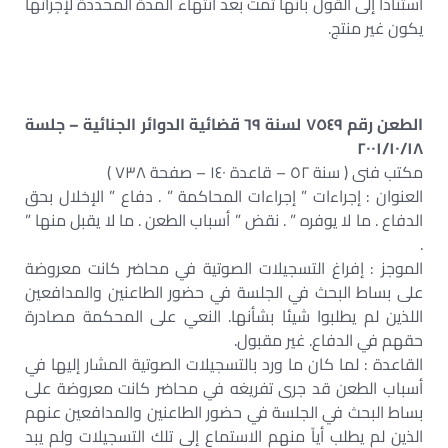
استنادا إلى القول بأنها تمت بعد انتهاء المدة المحددة لإجرائها
يكون غير منتج.
الطعن رقم ٧٥٤٩ لسنة ٦٩ قضائية الدوائر الجنائية – جلسة
٢٠٠١/١٠/١٨
مكتب فنى ( سنة ٥٢ – قاعدة ١٤٠ – صفحة ٧٣٨ )
العنوان : إجراءات ” إجراءات المحاكمة ” . دفاع ” الإخلال بحق
الدفاع . ما لا يوفره ” . نقض ” أسباب الطعن . ما لا يقبل منها ”
.
الموجز : إفراغ التسجيلات الصوتية في محاضر كانت معروضة
على بساط البحث في الجلسة في حضور الطاعنين والمدافعين
اللذين لم يطلبوا شيئا بشأنها. النعي على المحكمة مصادرة
حقهم في الدفاع. غير مقبول.
القاعدة : لما كان ما ورد بالتسجيلات الصوتية المشار إليها في
أسباب الطعن قد جرى تفريغه في محاضر كانت معروضة على
بساط البحث في الجلسة في حضور الطاعنين والمدافعين عنهم
الذين لم يطلب أياً منهم الاستماع إلى تلك التسجيلات ولم يبد