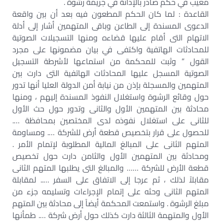
معيب في حكم صادر بالإدانة في جريمة رشوة .
القاعدة : لما كان الحكم المطعون فيه بعد أن بين واقعة
الدعوى المسندة إلى الطاعن وباقى المتهمين أشار إلى أدلة
الاتهام التى أقام عليها قضاءه ومنها التسجيلات الصوتية
للمحادثات الهاتفية واكتفى في بيان مضمونها على مجرد
القول ” وثبت للمحكمة من استماعها لأشرطة التسجيل
الصوتية المسجل عليها المحادثات الهاتفية التى دارت بين
المتهمين والمسجلة بإذن من نيابة أمن الدولة العليا أنها تدور
حول وقائع الرشوة واستغلال النفوذ المسندة إليهم ، ومنها
محادثة بين المتهمين الأول والثانى وتدور حول حث الأول
للثانى على استغلال نفوذه لدى المختصين بمحافظة ….
للحصول على قرار بتخصيص قطعة أرض للشركة …. ومساومة
المتهم الثانى على المبالغ المالية المطلوبة لإتمام الأمر .
ومحادثة بين المتهمين الأول والثامن دارت حول تخصيص
قطعة الأرض للشركة …… والمبالغ التى يطلبها المتهم الثانى
مقابلاً لذلك ، ثم عرجا إلى الاتفاق على السفر ….. لمقابلة
المتهم الثانى وحثه على إتمام الإجراءات وتسليمه جزء من
مبلغ الرشوة . واستمعت المحكمة أيضاً إلى محادثة بين المتهم
الأول والمتهمة الثالثة دارت كذلك حول أرض شركة …. طمأنها