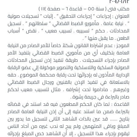
٢٠٠٤/٠١/١٢
مكتب فنى ( سنة ٥٥ – قاعدة ٦ – صفحة ١١٤ )
العنوان : إجراءات ” إجراءات التحقيق ” . إثبات ” تسجيلات صوتية
” . نيابة عامة . مأمورو الضبط القضائي ” سلطاتهم ” . تسجيل
المحادثات . حكم ” تسبيبه . تسبيب معيب ” . نقض ” أسباب
الطعن . ما يقبل منها ” .
الموجز : عدم اشتراط القانون شكلاً خاصاً للأمر الصادر من النيابة
العامة بتكليف أي من مأموري الضبط القضائي بتنفيذ الأمر
الصادر بإجراء التسجيلات . طريقة تنفيذ إذن تسجيل المحادثات
الصوتية السلكية واللاسلكية والتصوير موكولة إلي عضو الرقابة
الإدارية المأذون له بإجرائها تحت رقابة محكمة الموضوع . حقه
بالاستعانة في تنفيذ الإذن بالفنيين ورجال الضبط القضائي
وغيرهم . ماداموا تحت إشرافه . مثال لتسبيب معيب لحكم
صادر بالبراءة في جريمة رشوة .
القاعدة : لما كان الحكم المطعون فيه قد استند في قضائه
بالبراءة ضمن ما استند عليه إلى أن إذن النيابة العامة الصادر
بتاريخ …… قد عين بالذات الشاهد الثانى لتسجيل ما يدور بين
المبلغ وباقى المتهمين ولم يبح له ندب غيره من آحاد الناس
ليقوم بإجراء هذا التسجيل ، إلا أن الشاهد خص المبلغ بإجرائه