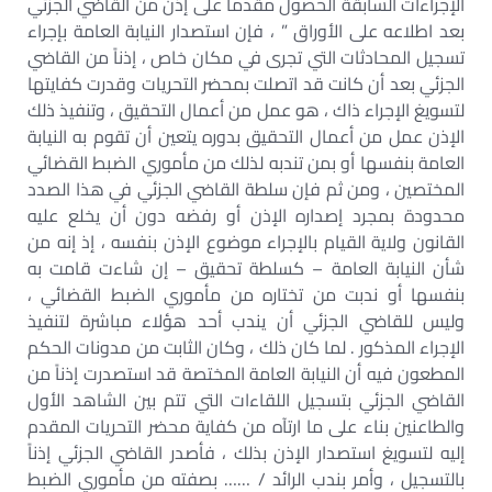
الإجراءات السابقة الحصول مقدماً على إذن من القاضي الجزئي
بعد اطلاعه على الأوراق ” ، فإن استصدار النيابة العامة بإجراء
تسجيل المحادثات التي تجرى في مكان خاص ، إذناً من القاضي
الجزئي بعد أن كانت قد اتصلت بمحضر التحريات وقدرت كفايتها
لتسويغ الإجراء ذاك ، هو عمل من أعمال التحقيق ، وتنفيذ ذلك
الإذن عمل من أعمال التحقيق بدوره يتعين أن تقوم به النيابة
العامة بنفسها أو بمن تندبه لذلك من مأموري الضبط القضائي
المختصين ، ومن ثم فإن سلطة القاضي الجزئي في هذا الصدد
محدودة بمجرد إصداره الإذن أو رفضه دون أن يخلع عليه
القانون ولاية القيام بالإجراء موضوع الإذن بنفسه ، إذ إنه من
شأن النيابة العامة – كسلطة تحقيق – إن شاءت قامت به
بنفسها أو ندبت من تختاره من مأموري الضبط القضائي ،
وليس للقاضي الجزئي أن يندب أحد هؤلاء مباشرة لتنفيذ
الإجراء المذكور . لما كان ذلك ، وكان الثابت من مدونات الحكم
المطعون فيه أن النيابة العامة المختصة قد استصدرت إذناً من
القاضي الجزئي بتسجيل اللقاءات التي تتم بين الشاهد الأول
والطاعنين بناء على ما ارتآه من كفاية محضر التحريات المقدم
إليه لتسويغ استصدار الإذن بذلك ، فأصدر القاضي الجزئي إذناً
بالتسجيل ، وأمر بندب الرائد / …… بصفته من مأموري الضبط