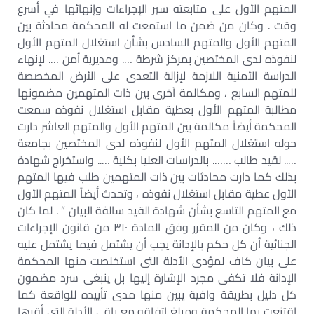
المتهم الأول على متابعته سير الإجراءات وإنهائها في أسرع
وقت . وكان من ضمن ما استمعت له المحكمة محادثة بين
المتهم الأول والمتهم السادس بشأن استغلال المتهم الأول
لنفوذه لدى المختصين بمركز شرطة …. ومديرية أمن …. لإنهاء
الدراسة الأمنية اللازمة لإزالة التعدى على الأرض المخصصة
للمتهم السابع ، ومكالمة آخرى بين ذات المتهمين مضمونها
مطالبة المتهم الأول بعطية مقابل استغلال نفوذه سمعت
المحكمة أيضاً مكالمة بين المتهم الأول والمتهم العاشر دارت
حوله استغلال المتهم الأول لنفوذه لدى المختصين بجامعة
….. لقيد طالب ……. بالدراسات العليا بكلية ….. واستخراج شهادة
بذلك كما دارت محادثات بين ذات المتهمين طلب فيها المتهم
الأول عطية مقابل استغلال نفوذه ، وتحدث أيضاً المتهم الأول
مع المتهم التاسع بشأن شهادة القيد سالفة البيان ” . لما كان
ذلك ، وكان من المقرر وفق المادة ٣١٠ من قانون الإجراءات
الجنائية أن كل حكم بالإدانة يجب أن يشتمل فيما يشتمل عليه
على بيان كاف لمؤدى الأدلة التى استخلصت منها المحكمة
الإدانة فلا تكفى مجرد الإشارة إليها بل ينبغى سرد مضمون
كل دليل بطريقة وافية يبين منها مدى تأييده للواقعة كما
اقتنعت بها المحكمة ومبلغ اتفاقه مع باقى الأدلة التى أقرها