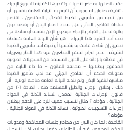
عقب اتصالها بمحضر التحريات وتقديرها لكفايته لتسويغ الإجراء
. تنفيذه صنوان له وجوب أن تقوم به النيابة العامة بنفسها أو
من تندبه من مأموري الضبط القضائي المختصين . اقتصار
سلطة القاضي الجزئي على مجرد اصدار الإذن أو رفضه دون
ولاية له على القيام بالإجراء موضوع الإذن بنفسه أو سلطة في
ندب أحد لتنفيذ هذا الإجراء . هو شأن النيابة العامة كسلطة
تحقيق إن شاءت قامت به بنفسها أو ندبت أحد مأموري الضبط
لتنفيذه . عدم التزام الحكم المطعون فيه هذا النظر وتعويله
في قضائه بالإدانة على الدليل المستمد من التسجيلات الصوتية
المدفوع ببطلانها – مخالفة للقانون – ما دام الثابت من
مدونات الحكم أن القاضي الجزئي قد ندب مأمور الضبط
مباشرة لتنفيذ الإذن ولم تندبه النيابة العامة صاحبة الولاية . أثر
ذلك : بطلان الإجراء والدليل المستمد منه . المادة ٢٠٦ من
قانون الإجراءات الجنائية المعدل .تساند الأدلة في المواد
الجنائية . مؤداه ؟ مثال لتسبيب معيب للرد على الدفع ببطلان
إجراءات التسجيلات الصوتية . تساند الأدلة في المواد الجنائية .
مؤداه ؟
القاعدة : لما كان البين من محاضر جلسات المحاكمة ومدونات
الحكم المطعون فيه أن الطاعنين دفعا ببطلان إذن التسجيل