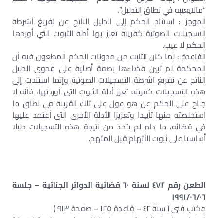
“مالايعيبه في نطاق التدليل”.
الموجز : استناد الحكم إلى الدليل الناتج عن تفريغ أشرطة
التسجيلات الصوتية كقرينة تعزز بها أدلة الثبوت التي أوردها
الحكم لا عيب.
القاعدة : لما كان الثابت من مدونات الحكم المطعون فيه أن
المحكمة لم تبين قضاءها بصفة أصلية على فحوى الدليل
الناتج عن تفريغ اشرطة التسجيلات الصوتية وإنما استندت إلى
هذه التسجيلات كقرينه تعزز أدلة الثبوت التى أوردتها، فأنه لا
جناح على الحكم عن هو عول على تلك القرينة في نطاق ما
استخلصته منها تأييدا وتعزيزا الأدلة الأخرى التى أعتمد عليها
في قضائه، ما دام لم يتخذ من نتيجة هذه التسجيلات دليلا
أساسيا على ثبوت الأتهام قبل المتهم.
الطعن رقم ٤٧٢ لسنة ٦٠ قضائية الدوائر الجنائية – جلسة
١٩٩١/٠٦/٠٦
مكتب فنى ( سنة ٤٢ – قاعدة ١٢٥ – صفحة ٩١٣ )