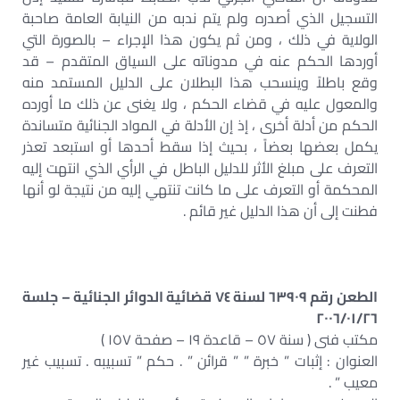
التسجيل الذي أصدره ولم يتم ندبه من النيابة العامة صاحبة
الولاية في ذلك ، ومن ثم يكون هذا الإجراء – بالصورة التي
أوردها الحكم عنه في مدوناته على السياق المتقدم – قد
وقع باطلاً وينسحب هذا البطلان على الدليل المستمد منه
والمعول عليه في قضاء الحكم ، ولا يغنى عن ذلك ما أورده
الحكم من أدلة أخرى ، إذ إن الأدلة في المواد الجنائية متساندة
يكمل بعضها بعضاً ، بحيث إذا سقط أحدها أو استبعد تعذر
التعرف على مبلغ الأثر للدليل الباطل في الرأي الذي انتهت إليه
المحكمة أو التعرف على ما كانت تنتهي إليه من نتيجة لو أنها
فطنت إلى أن هذا الدليل غير قائم .
الطعن رقم ٦٣٩٠٩ لسنة ٧٤ قضائية الدوائر الجنائية – جلسة
٢٠٠٦/٠١/٢٦
مكتب فنى ( سنة ٥٧ – قاعدة ١٩ – صفحة ١٥٧ )
العنوان : إثبات ” خبرة ” ” قرائن ” . حكم ” تسبيبه . تسبيب غير
معيب ” .