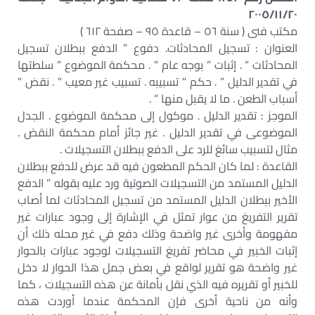
٢٠٠٥/١١/٢٠
مكتب فنى ( سنة ٥٦ – قاعدة ٩٥ – صفحة ٦١٢ )
العنوان : تسجيل المحادثات. دفوع ” الدفع ببطلان تسجيل
المحادثات ” . إثبات ” بوجه عام ” . محكمة الموضوع ” سلطتها
في تقدير الدليل ” . حكم ” تسبيبه . تسبيب غير معيب ” . نقض ”
أسباب الطعن . ما لا يقبل منها ” .
الموجز : تقدير الدليل . موكول إلى محكمة الموضوع . الجدل
الموضوعى في تقدير الدليل . غير جائز أمام محكمة النقض .
مثال لتسبيب سائغ للرد على الدفع ببطلان التسجيلات .
القاعدة : لما كان الحكم المطعون فيه قد عرض للدفع ببطلان
الدليل المستمد من التسجيلات الصوتية ورد عليه بقوله ” الدفع
الأخير ببطلان الدليل المستمد من تسجيل المحادثات لما أصاب
تقرير التفريغ من عوار تمثل في الإشارة إلى وجود عبارات غير
مفهومة وأخرى غير واضحة وذلك دفع في غير محله ذلك أن
إثبات الخبير في محاضر تفريغ التسجيلات لوجود عبارات بالحوار
غير واضحة هو تقرير لواقع في بعض جمل هذا الحوار لا دخل
للخبير أو تقريره فيه الذي نقل بأمانة عن هذه التسجيلات ، كما
وأنه من ناحية أخرى فإن المحكمة عندما أوردت هذه