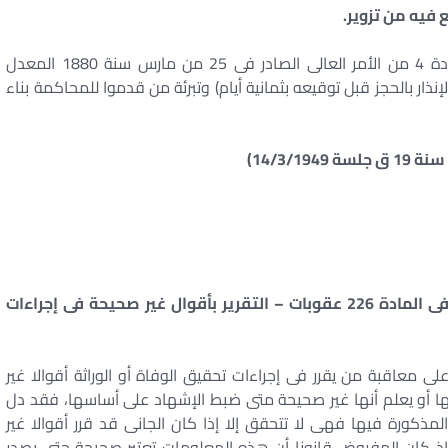
 فيه من تزوير.
أن القضاء ببطلان محاضر الحجز الذى توقع طبقا للمادة 4 من الأمر العالى الصادر فى 25 من مارس سنة 1880 المعدل
لعدم التنبيه بالدفع والإنذار بالحجز قبل توقيعه بثمانية أيام) وتبرئة من قدموا للمحاكمة بناء
– مناط العقاب فى جريمة التزوير المنصوص عليها فى المادة 226 عقوبات – التقرير بأقوال غير صحيحة فى إجراءات
قانون قد نص فى المادة 226 عقوبات على معاقبة من يقرر فى إجراءات تحقيق الوفاة أو الوراثة أقوالا غير
ا أو يعلم أنها غير صحيحة متى ضبط الإشهاد على أساسها، فقد دل
ذكورة فيها فهى لا تتحقق إلا إذا كان الجانى قد قرر أقوالا غير
وإذ كان المفروض قانونا أن هذه المعلومات تعتبر صحيحة حتى يصدر