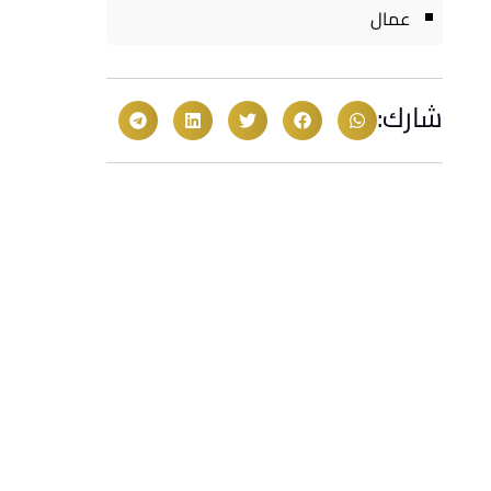
عمال
شارك: