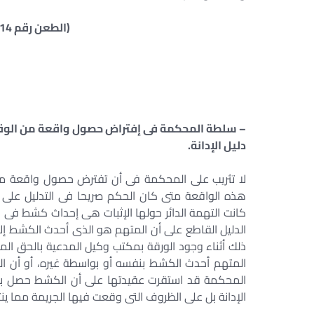
(الطعن رقم 14 سنة 1ق جلسة 9/11/1931)
– سلطة المحكمة فى إفتراض حصول واقعة من الوقائع
دليل الإدانة.
لا تثريب على المحكمة فى أن تفترض حصول واقعة من 
هذه الواقعة متى كان الحكم صريحا فى التدليل على م
كانت التهمة الدائر حولها الإثبات هى إحداث كشط فى ور
الدليل القاطع على أن المتهم هو الذى أحدث الكشط إل
ذلك أثناء وجود الورقة بمكتب وكيل المدعية بالحق ال
المتهم أحدث الكشط بنفسه أو بواسطة غيره، أو أن ا
المحكمة قد استقرت عقيدتها على أن الكشط حصل بفعل
الإدانة بل على الظروف التى وقعت فيها الجريمة مما ي