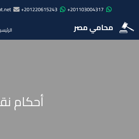
t.net
201220615243+
201103004317+
محامي مصر
الرئيسي
أحكام نق