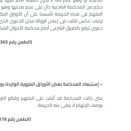
حكم من المحكمة الشرعية دال على عدم صحتها وهو الدل
المتهم فى هذه الجريمة تأسيسا على أن الأوراق المقدم
لإثبات عكس الثابت فى إعلان الوراثة محل الدعوى الذى
دعوى ترفع بالطريق الشرعى أمام محكمة الأحوال الشخصية عملا بنص المادة 6
(الطعن رقم 1365 سنة 19 ق جلسة 2/5/1950)
– إستبعاد المحكمة بعض الأوراق المزورة الواردة بو
متى كانت المحكمة قد أثبتت على المتهم وقائع التزوير
بوصف الإتهام لا ينفى عنه الجريمة.
(الطعن رقم 178 سنة 20 ق جلسة 4/4/1950)