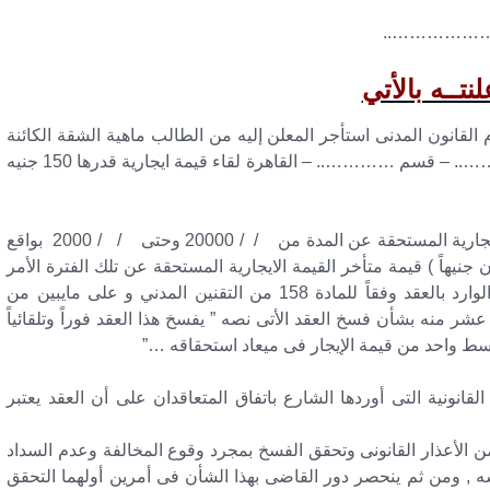
……………..
لنتــه بالأتي
رخ فى / / 20000 خاضع لأحكام القانون المدنى استأجر المعلن إليه من الطالب ماهية الشقة الكائنة
بالدور الرابع 2 شارع ………… متفرع من شارع ………….. – قسم ………….. – القاهرة لقاء قيمة ايجارية قدرها 150 جنيه
– وحيث أن المعلن إليه قد تقاعس عن سداد القيمة الأيجارية المستحقة عن المدة من / / 20000 وحتى / / 2000 بواقع
بعمائة وخمسون جنيهاً ) قيمة متأخر القيمة الايجارية المستحقة عن تلك الفترة الأمر
الذى يتحقق به الفسخ إعمالاً للشرط الفاسخ الصريح الوارد بالعقد وفقاً للمادة 158 من التقنين المدني و على مايبين من
شر منه بشأن فسخ العقد الأتى نصه ” يفسخ هذا العقد فوراً وتلقائياً
قسط واحد من قيمة الإيجار فى ميعاد استحقاقه …”
نونية التى أوردها الشارع باتفاق المتعاقدان على أن العقد يعتبر
ء من الأعذار القانونى وتحقق الفسخ بمجرد وقوع المخالفة وعدم السداد
سه , ومن ثم ينحصر دور القاضى بهذا الشأن فى أمرين أولهما التحقق