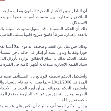
أن الناظر بعين الأعتبار الصحيح القانون وتطبيقه ليجد
التناقض والتضارب بين مدونات أسبابه بعضها مع بعض
الأستدلال .
ذلك أن الحكم المستأنف قد أستهل مدونات أسبابه بالتق
بالعقد بإعتباره شرطاً فاسخ صريح قانوناً يسلب القاض
وذلك حين نقل عن العقد وصحيفة الدعوى نقلاً أميناً لفح
فوراً وتلقائياً وبدون تنبيه أو إنذار فى حالة تأخر ال
يكتفى الحكم بذلك بل ساق الحقائق الوارده بأوراق ال
سداد القيمة الإيجارية مدة ثلاثة أشهر كاملة فى الفترة من 1/8/2008 وحتى 31/10/2008 بمبلغ 450 
وأستكمل الحكم تحصيله للوقائع بأن المستأنف ضده قد 
المدة فى 10/11/2008 – بما يعنى أنه قد قام بالسداد والوفاء عقب فوات المدة بما يحقق به الشرط الفاسخ –
وأستطرد الحكم بمدوناته إلى أن أورد العديد من الأحكا
الصريح بمجرد التحقق من عباراته الجازمة ووقوع المخا
حكمه تقريريا له .
بيد أن الحكم المستأنف ما لبث أن نكص على عقيبه متناق