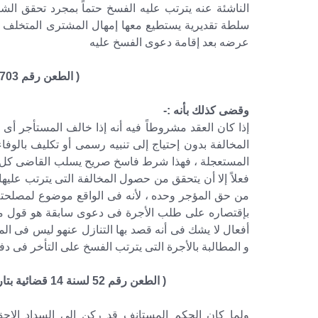
الناشئة عنه يترتب عليه الفسخ حتماً بمجرد تحقق ال
سلطة تقديرية يستطيع معها إمهال المشترى المتخلف عن 
عرضه بعد إقامة دعوى الفسخ عليه
( الطعن رقم 703 لسنة 56 ق ، جلسة28/6/1989)
وقضى كذلك بأنه :-
إذا كان العقد مشروطاً فيه أنه إذا خالف المستأجر 
المخالفة بدون إحتياج إلى تنبيه رسمى أو تكليف بالوف
المستعجلة ، فهذا شرط فاسخ صريح يسلب القاضى كل سلط
فعلاً إلا أن يتحقق من حصول المخالفة التى يترتب عليها
من حق المؤجر وحده ، لأنه فى الواقع موضوع لمصلحته
بإقتصاره على طلب الأجرة فى دعوى سابقة هو قول مردو
أفعال لا يشك فى أنه قصد بها التنازل عنهو ليس فى الم
و المطالبة بالأجرة التى يترتب الفسخ على التأخر فى دف
( الطعن رقم 52 لسنة 14 قضائية بتاريخ 18-1-1945 مجموعة عمر 4ع صفحة رقم 540 )