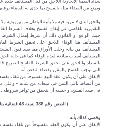
سداد القيمة الإيجارية اللاحق من قبل المستأنف ضده ع
ويمنع من القضاء مثله بالفسخ بما حدى به للقضاء برفض
والحق الذى لا مريه فيه ولا يأتيه الباطل من بين يديه 
التقديرية للقاضى فى إيقاع الفسخ بخلاف الشرط الفاس
حيث الواقع أو القانون ذلك أن شرط إهمال الشرط ال
المستأنف هذا الوفاء اللاحق على تحقق الشرط الفاس
المستأنف من بيانه وخلت الأوراق مما يفيد قبول المستأ
المستأنف أسباب سائغة لعدم الوفاء كما فى حالة الحق ف
بالسداد واللاحق على تحقق الشرط الفاسخ الصريح قانو
التى توجب الفسخ والمقرر بقضاء النقض أنه :-
الإنفاق على أن يكون عقد البيع مفسوخاً من تلقاء نفس
من أقساط باقى الثمن فى ميعاده من شأنه – وعلى ما
فى صدد الفسخ، و حسبه أن يتحقق من توافر شروطه .
( الطعن رقم 388 لسنة 48 قضائية بتاريخ 18-11-1981 مكتب فنى 32 صفحة رقم 2052 )
وقضى كذلك بأنه : –
الإتفاق على أن يكون العقد مفسوخاً من تلقاء نفسه د