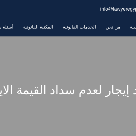
info@lawyeregyp
سية
من نحن
الخدمات القانونية
المكتبة القانونية
أسئلة ش
جار لعدم سداد القيمة الايج