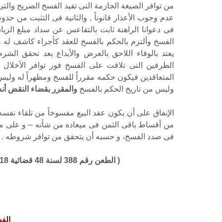
من توافر الصيغة الجازمة التى تفيد الفسخ الصريح والت
عدم وجوب الأعذار قانوناً , والثانية فى التثبت من حد
فى دعوانا الراهنة ثابت بالتقاعس عن سداد مبلغ الزي
الفسخ وألتزم بالحكم بالفسخ للعقد كأجراء كاشف له ولي
يعتد بالوفاء اللاحق بالعرض والأيداع بعد تحقق الش
الطرفين التى تلاقت على الفسخ فور توافر الأخلال 
المتعاقدين فيكون حكمه مقرراً للفسخ ومظهراً له وليس 
وليس من تاريخ الحكم بالفسخ
والمقرر بقضاء النقض أنه 
الإنفاق على أن يكون عقد البيع مفسوخاً من تلقاء نفس
من أقساط باقى الثمن فى ميعاده من شأنه – و على م
فى صدد الفسخ، و حسبه أن يتحقق من توافر شروطه .
( الطعن رقم 388 لسنة 48 قضائية 18-11-1981 مكتب فنى 32 صفحة رقم 2052 بتاريخ )
الف