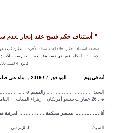
” أستئناف حكم فسخ عقد إيجار لعدم سداد 
صحيفة استئناف حكم اخلاء لعدم سداد الأجرة –
مذكرة في دعوى 
الإيجارية –
أحكام نقض في فسخ عقد الإيجار لعدم سداد الأجرة
–
قانون 4 لسنة 1996 – عريضة استئناف حكم ايجارات
أنة فى يوم ………. الموافق / / 2019
مـ
بناء على طلب
السيد ……………………….. والمقيم فى ………………….. ومح
فى 26 عمارات بيتشو أمريكان – زهراء المعادى – القاهرة .
أنا ……………. محضر محكمة ……………. الجزئية قد أن
السيد/ ……………………………….. المقيم فى …………