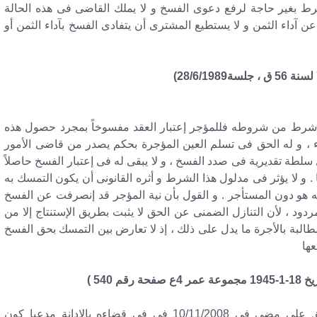
شرط بغير حاجة لرفع دعوى الفسخ و لا يملك القاضى فى هذه الحالة
آداء الثمن و لا يستطيع المشترى أن يتفادى الفسخ بآداء الثمن أو
أى شرط من شروطه فللمؤجر إعتبار العقد مفسوخاً بمجرد حصول هذه
اء ، و له الحق فى تسلم العين المؤجرة بحكم يصدر من قاضى الأمور
ة تقديرية فى صدد الفسخ ، و لا يبقى له فى إعتبار الفسخ حاصلاً
 . و لا يؤثر فى مدلول هذا الشرط و أثره القانونى أن يكون التمسك به
 هو دون المستأجر . و القول بأن نية المؤجر قد إنصرفت عن الفسخ
د ، لأن التنازل الضمنى عن الحق لا يثبت بطريق الإستنتاج إلا من
طالبة بالأجرة ما يدل على ذلك ، إذ لا تعارض بين التمسك بحق الفسخ
عها
ولما كان الحكم المستانف قد ركن إلى السداد الاحق على مضى فى 10/11/2008 فى فى قضاءه بالادانة مدعيا كون