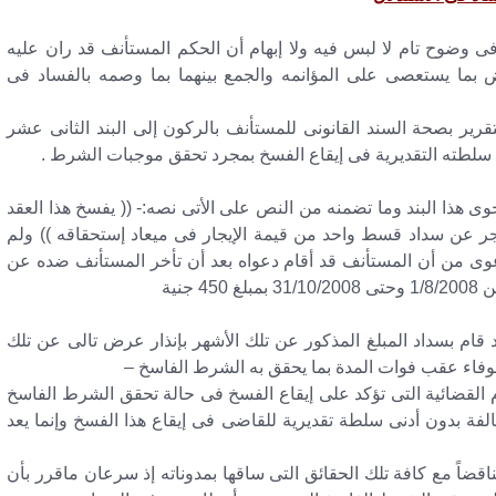
 فى وضوح تام لا لبس فيه ولا إبهام أن الحكم المستأنف قد ران عليه
 بما يستعصى على المؤانمه والجمع بينهما بما وصمه بالفساد فى
رير بصحة السند القانونى للمستأنف بالركون إلى البند الثانى عشر
ى سلطته التقديرية فى إيقاع الفسخ بمجرد تحقق موجبات الشرط .
وى هذا البند وما تضمنه من النص على الأتى نصه:- (( يفسخ هذا العقد
مستأجر عن سداد قسط واحد من قيمة الإيجار فى ميعاد إستحقاقه )) ولم
دعوى من أن المستأنف قد أقام دعواه بعد أن تأخر المستأنف ضده عن
جنية
قام بسداد المبلغ المذكور عن تلك الأشهر بإنذار عرض تالى عن تلك
م القضائية التى تؤكد على إيقاع الفسخ فى حالة تحقق الشرط الفاسخ
لفة بدون أدنى سلطة تقديرية للقاضى فى إيقاع هذا الفسخ وإنما يعد
ضاً مع كافة تلك الحقائق التى ساقها بمدوناته إذ سرعان ماقرر بأن