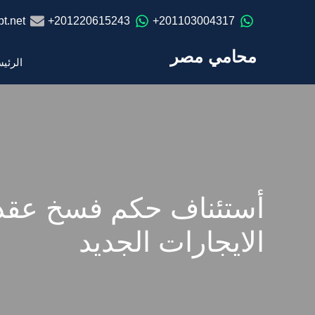
t.net
201220615243+
201103004317+
محامي مصر
الرئي
أستئناف حكم فسخ عقد إي
الايجارات الجديد