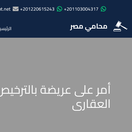
t.net
201220615243+
201103004317+
محامي مصر
الرئيسي
أمر على عريضة بالترخيص
العقارى