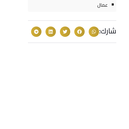
عمال
شارك: