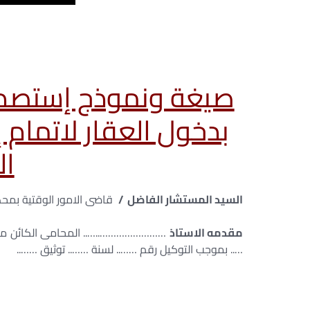
صيغة ونموذج إستصدار
بدخول العقار لاتمام 
ال
السيد المستشار الفاضل /
قاضى الامور الوقتية ب
مقدمه الاستاذ
……………………..….. المحامى الكائن م
….. بموجب التوكيل رقم …….. لسنة …….. توثيق ……..