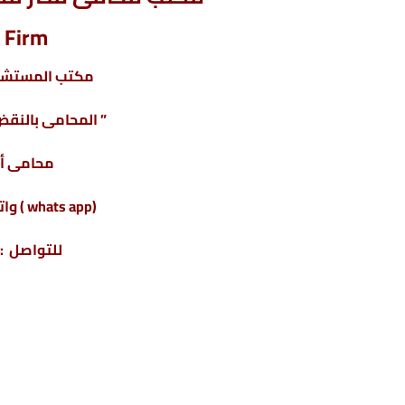
 Firm
مكتب المستشار
” المحامى بالنقض 
محامى أ
(whats app ) واتس أب : 201220615243+
للتواصل : 04317