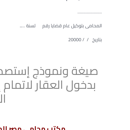
…………………
المحامى بتوكيل عام قضايا رقم لسنة …..
بتاريخ / / 20000
صيغة ونموذج إستصدار
بدخول العقار لاتمام 
ال
مكتب محامى مصر للمح