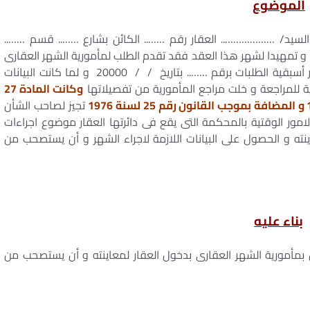
الموضوع
2 اشترى الطالب من السيد/ ……………….. العقار رقم …….. الكائن بشارع …….. قسم ……..
يدا لشهر هذا العقد فقد تقدم الطلب لمأمورية الشهر العقارى
المختصة بطلب لشهره بتاريخ / / 20000 قيد بدفتر أسبقية الطلبات برقم …….. بتاريخ / / 20000 و لما كانت البيانات
ية للمراجعة و خلت مراجع المأمورية من تفصيلاتها
وكانت المادة 27
تجيز لصاحب الشأن
مور الوقتية بالمحكمة التى يقع فى دائرتها العقار موضوع اجراءات
ته و الحصول على البيانات اللازمة لاجراء الشهر و أن يستصحب من
بناء عليه
بمأمورية الشهر العقارى بدخول العقار لمعاينته و أن يستصحب من