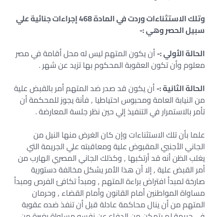
وتلك الاستثناءات وردت في المادة 468 إجراءات جنائية علي
سبيل الحصر وهي :-
الحالة الأولي :-
أن يكون المتهم ليس له محل أقامة في مصر
معلوم وأن تكون العقوبة المحكوم بها تزيد عن شهر .
الحالة الثانية :-
أن يكون قد صدر ضد المتهم أمر بالقبض علية
من النيابة العامة ومحبوس احتياطيا , فأنة يجوز للمحكمة أن
تأمر بالاستمرار في التنفيذ إلي حين نظر جلسة المعارضة .
علما بأن تلك الاستثناءات وإن كان الغرض منها النيل من
الجاني الأجنبي المقبوض علية ومعاقبته علي الجريمة التي
يغلب الظن أنه قد أرتكبها , وكذلك الجاني المصري الهارب من
أمر القبض علية , إلا أن هذا الأمر يشكل مخالفة دستورية
صارخة لمبدأ افتراض براءة المتهم , ومبدأ تكافئ الفرص ومبدأ
مساواة المواطنين أمام القانون وأمام القضاء , وحرمان
المتهم من أن ينال محاكمة عادلة قبل أن تنفذ ضده عقوبة
في جريمة لم يتمكن من الدفاع عن نفسه مساواة بغيرة من