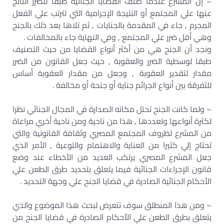
– إن المشرع عندما صنف القضايا الجنائية طبقا للضرر الناتج
عنها علي المجتمع أو النتيجة الإجرامية التي تترتب علي الفعل
المجرم , جاء في المقدمة بالجنايات , ثم تلاها بعد ذلك بالجنح
وهي أقل ضرر علي المجتمع , وفي النهاية جاء بالمخالفات .
ونجد أن الجنح هي من أكثر أنواع القضايا من حيث التصنيف
طبقا لوسطية الضرر والعقوبة , حيث جعل القانون من الضرر
مقدار لتقدير العقوبة , وجعل من مقدار العقوبة أساس
للتفرقة بين أنواع الجرائم جناية أو جنحة أو مخالفة .
– ولما كانت الجنح تحتل مكانه الصدارة في المجال الجنائي نظرا
لكثرة أنواعها وتعددها , هذا من ناحية ومن ناحية أخري مراعاة
من المشرع لظروف المجتمع المصري وثقافة القانونية والتي
تحتاج إلي كثيرا من العناية والاهتمام والتوعية , الأمر الذي
جعل المشرع المصري يرتكب العديد من الأخطاء عند وضع
قانون الإجراءات الجنائية فيما يتعلق بتحديد طرق الطعن علي
الأحكام الجنائية الصادرة في قضايا الجنح علي وجهة التحديد .
– ومن هذا المنطلق سوف نتعرض لبحث هذا الموضوع والذي
يتعلق بطرق الطعن علي الأحكام الصادرة في قضايا الجنح من