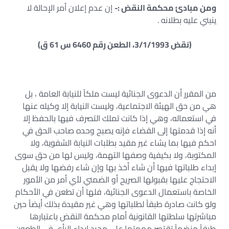
ومن مبادئ محكمة النقض :-
إن عدم إعلان أمر الإحالة لا
ينبني عليه بطلانه .
(نقض 3/1/1993، الطعن رقم 6460 س 61 ق)
من المقرر أن الدعوى الجنائية ليست ملكاً للنيابة العامة ، بل
هي من حق الهيئة الاجتماعية، وليست النيابة إلا وكيله عنها
في استعماله، وهي إذا كانت تملك التصرف فيها بالحفظ إلا
أنه إذا قدمتها إلى القضاء فإنه يصبح وحده صاحب الحق في
احكم فيها بما يشاء غير مقيد بطلبات النيابة الشفوية، ولا
المكتوبة، ولا بكيفية وصفها التهمة، وليس لها من حق سوى
إبداء طلباتها فيها أن شاء أخذ بها وإن شاء رفضها ولا يقبل
الاحتجاج عليها بقبولها الصريح أو الضمني لأي أمر من الأمور
الخاصة باستعمال الدعوى الجنائية، فلها أن تطعن في الأحكام
ولو كانت صادرة طبقاً لطلباتها وهي غير مقيدة بذلك أيضاً حين
مباشرتها سلطتها القانونية أمام محكمة النقض باعتبارها
طرفاً منضماً تقتصر مهمتها على مجرد إبداء الرأي في الطعون