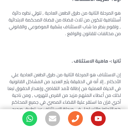
هو المرحلة الثانية من طرق الطعن العادية , تتولي نظره دائرة
أستئنافية تتكون من ثلاث قضاة من قضاة المحكمة الابتدائية
, وتقوم بنظر ما شاب الاستئناف بشقية الموضوعي والقانوني
من مخالفات للقانون والواقع .
ثانيا :- ماهية الاستئناف .
إن الاستئناف هو المرحلة الثانية من طرق الطعن العادية علي
الأحكام , إلا أنه في الحقيقة يثير العديد من المشاكل القانونية
في الحياة العملية من إطالة لأمد التقاضي وإهدار الحقوق تبعا
لذلك من أعطاء المتهم مزيد من الفرص للهروب , ومن ناحية
أخري فإن ما استقر علية القضاء المصري في جميع المحاكم
هو التجاوز والتساهل في مرحلة الاستئناف عن تطبيق صحيح
القانون في أغلب الأحكام وتمكين المتهم في معظم الأحوال
من إطالة التقاضي في مراحل متعددة تبدأ من المعارضة ثم