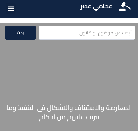
محامي مصر
أسئلة شائع
الخدمات الق
المكتبة الق
بحث
المعارضة والاستئناف والاشكال فى التنفيذ وما
يترتب عليهم من أحكام