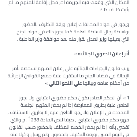
المكان الذي وقعت فيه الجريمة أخر محل إقامة للمتهم ما لم
يثبت خلاف ذلك.
ويجوز في مواد المخالفات إعلان ورقة التكليف بالحضور
بواسطة رجال السلطة العامة كما يجوز ذلك في مواد الجنح
التي يعينها وزير العدل بقرار منه بعد موافقة وزير الداخلية .
أثر إعلان الدعوي الجنائية :-
يرتب قانون الإجراءات الجنائية علي إعلان المتهم لشخصه بأمر
الإحالة في قضايا الجنح ما استقرت علية جميع القوانين الإجرائية
من أحكام هامه وبيانها
علي النحو التالي :-
1 :-
أن الحكم الصادر يكون حكم حضوري اعتباري ولا يجوز
الطعن علية بطريق المعارضة إذا لم يحضر المتهم الجلسة
المحددة في الإعلان ولا يجوز الطعن عليه إلا بطريق الاستئناف ,
فهو حكم حضوري اعتباري , طبقا لنص المادة 238 أ . ج والتي
تقضي بأنه إذا لم يحضر الخصم المكلف بالحضور حسب القانون
في اليوم المبين بورقة التكليف بالحضور ، ولم يرسل وكيلا عنه