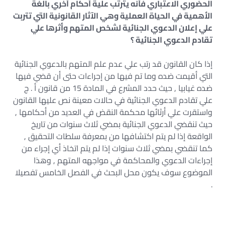
الحضوري الاعتباري فأنه يترتب علية أحكام أخري بالغة
الأهمية في الحياة العملية وهي الآثار القانونية التي تتربت
علي إعلان الدعوي الجنائية لشخص المتهم وأثرها علي
تقادم الدعوي الجنائية ؟
إذا كان القانون قد رتب علي عدم علم المتهم بالدعوي الجنائية
التي أقيمت ضده وما تم فيها من إجراءات حتى أن قضي فيها
ضده غيابيا , حيث حدد المشرع في المادة 15 من قانون أ . ج
علي تقادم الدعوي الجنائية في حالات معينة نص عليها القانون
واستقرت علي أرثائها محكمة النقض في العديد من أحكامها ,
حيث تنقضي الدعوي الجنائية بمضي ثلاث سنوات من تاريخ
الواقعة إذا لم يتم اكتشافها من بمعرفة سلطات التحقيق ,
كما تنقضي بمضي ثلاث سنوات إذا لم يتم اتخاذ أي إجراء من
إجراءات الدعوي والمحاكمة في مواجهه المتهم , وهذا
الموضوع سوف يكون محل البحث في الفصل الخامس تفصيلا
.