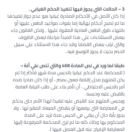
3 – الحالات التي يجوز فيها تنفيذ الحكم الغيابي .
إذا كان الأصل في الأحكام الصادرة غيابيا هو عدم جواز تنفيذها
ما لم تصبح أحكام نهائية إما بفوات مواعيد الطعن عليها أو
بانتهاء طرق الطعن العادية المقررة عليها , ولكن القانون جاء
ببعض الاستثناءات علي هذا المبدأ مراعاة لبعض الظروف
والتي ترتب ببعض القضايا وقد جاء هذا الاستثناء علي سبيل
الحصر بحيث لا يجوز التوسع فيه
.
طبقا لما ورد في نص المادة 468 والتي تنص علي أنة :-
( للمحكمة عند الحكم غيابيا بالحبس مدة شهر فأكثر إذا لم
يكن للمتهم محل إقامة معين بمصر ، أو إذا كان صادرا ضده
أمر بالحبس الاحتياطي ، أن تأمر بناء على طلب النيابة العامة
بالقبض عليه وحبسه .
ويحبس المتهم عند القبض عليه تنفيذا لهذا الأمر حتى يحكم
في المعارضة التي يرفعها أو ينقضي الميعاد المقرر لها ، ولا
يجوز بأية حال أن يبقي في الحبس مدة تزيد على المدة
المحكوم بها وذلك كله ما لم تري المحكمة المرفوعة إليها
المعارضة الإفراج عنه قبل الفصل فيها ) .