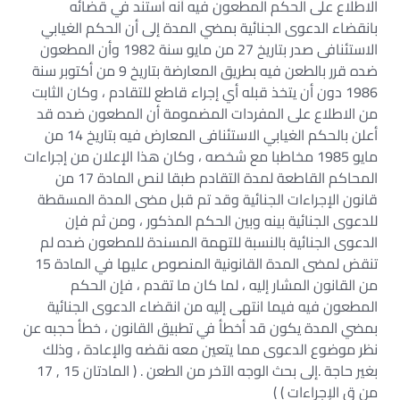
الاطلاع على الحكم المطعون فيه أنه أستند في قضائه
بانقضاء الدعوى الجنائية بمضي المدة إلى أن الحكم الغيابي
الاستئنافى صدر بتاريخ 27 من مايو سنة 1982 وأن المطعون
ضده قرر بالطعن فيه بطريق المعارضة بتاريخ 9 من أكتوبر سنة
1986 دون أن يتخذ قبله أي إجراء قاطع للتقادم ، وكان الثابت
من الاطلاع على المفردات المضمومة أن المطعون ضده قد
أعلن بالحكم الغيابي الاستئنافى المعارض فيه بتاريخ 14 من
مايو 1985 مخاطبا مع شخصه ، وكان هذا الإعلان من إجراءات
المحاكم القاطعة لمدة التقادم طبقا لنص المادة 17 من
قانون الإجراءات الجنائية وقد تم قبل مضى المدة المسقطة
للدعوى الجنائية بينه وبين الحكم المذكور ، ومن ثم فإن
الدعوى الجنائية بالنسبة للتهمة المسندة للمطعون ضده لم
تنقض لمضى المدة القانونية المنصوص عليها في المادة 15
من القانون المشار إليه ، لما كان ما تقدم ، فإن الحكم
المطعون فيه فيما انتهى إليه من انقضاء الدعوى الجنائية
بمضي المدة يكون قد أخطأ في تطبيق القانون ، خطأ حجبه عن
نظر موضوع الدعوى مما يتعين معه نقضه والإعادة ، وذلك
بغير حاجة .إلى بحث الوجه الآخر من الطعن . ( المادتان 15 , 17
من ق الإجراءات ) )