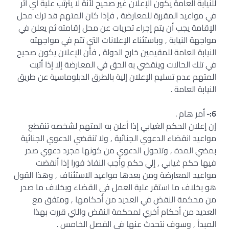
للنيابة العامة يكون الإعلان غير صحيح لأنة لا يترتب علية أي اثر
في مواعيد المقررة للمعارضة , فإذا كان المتهم قد ترك محل
الإقامة يجب أن يتم إجراء تحريات عن محل إقامته ثم يعلن في
مواجهة النيابة , وباستثناء الإعلانات التي تتم في مواجهته
النيابة العامة للمقيمين خارج الدولة , فأن الإعلان يكون صحيح
في تلك الحالات وينقضي به الحق في المعارضة إلا إذا أثبت
المتهم عدم تسليم الإعلان إلية بالطرق الدبلوماسية عن طريق
النيابة العامة .
6:-
أمر هام .
إن إعلان الحكم الغيابي إذا أعلن به المتهم لشخصه تنقطع
مواعيد انقضاء الدعوي الجنائية , ولا تنقضي الدعوي الجنائية
بمضي المدة , وتتحول الدعوي من كونها مجرد دعوي صدر
فيها حكم غيابي , إلي حكم وأجب النفاذ فورا إذا أنقضت
مواعيد المعارضة ومن بعدها مواعيد الاستئناف , وهذا القول
هو بخلاف ما استقر علية العمل في القضاء وبخلاف ما صدر
من محكمة النقض في العديد من أحكامها , ومتفق مع
العديد من أحكام أخري لمحكمة النقض والتي قررت بهذا
المبدأ , وسوف نتحدث عنها في الفصل الخامس .