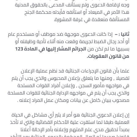
وجه لإقامة الدعوى ولم يستأنف المدعى بالحقوق المدنية
هذا الأمر في الميعاد أو استأنفه فأيدته محكمة الجنح
المستأنفة منعقدة في غرفة المشورة.
ثانيا : –
إذا كانت الدعوى موجهة ضد موظف أو مستخدم عام
أو أحد رجال الضبط لجريمة وقعت منه أثناء تأدية وظيفته أو
بسببها ما لم تكن من
الجرائم المشار إليها في المادة 123
من قانون العقوبات.
علما بأن قانون الإجراءات الجنائية قد نظم عملية الإعلان
تفصيلا , ومنها ما يتعلق بإعلان المحبوس والذي يجب أن يتم
في مواجهه مأمور السجن , وإعلان أفراد القوات المسلحة
والذي يجب أن يتم في مواجهه الإدارة الجنائية للقوات المسلحة
مصحوب ببيان كامل عن بيانات ومكان عمل المراد إعلانه .
إن إعلان الدعوي الجنائية هو أمر لا يثير أي مشاكل في الحياة
العملية طبقا لما استقرت علية الأحكام القضائية والتي لا تأخذ
بمبدأ تحقيق مدي علم المتهم وإعلانه بأمر الإحالة أعلانا
قانونيا صحيحا ثم اتصال المحكمة بالدعوي الجنائية بعد التأكد