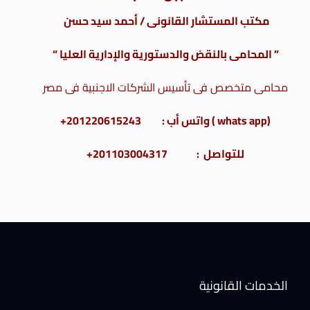
مكتب المستشار القانونى / أحمد سيد حسن
” المحامى بالنقض والدستورية والإدارية العليا “
محامى متخصص فى تأسيس الشركات الاجنبية فى مصر
(whats app ) واتس أب : 201220615243+
للتواصل : 201103004317+
الخدمات القانونية