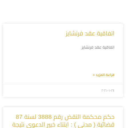
اتفاقية عقد فرنشايز
اتفاقية عقد فرنشايز
قراءة المزيد »
۲۰۲۱-۰۱-۲٤
حكم محكمة النقض رقم 3888 لسنة 87
قضائية ( مدنى ) : ابتناء خبير الدعوى نتيجة