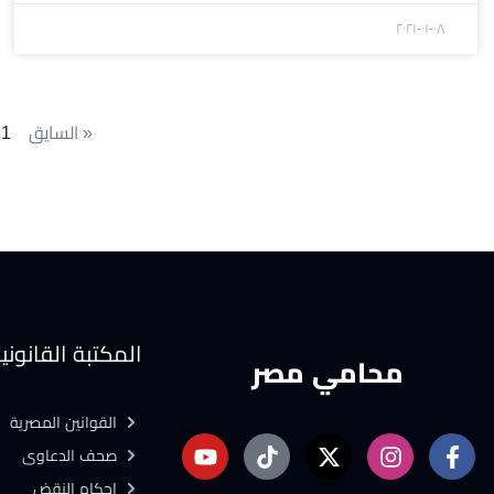
۲۰۲۱-۰۱-۰۸
« السايق
1
المكتبة القانوني
محامي مصر
القوانين المصرية
صحف الدعاوى
احكام النقض