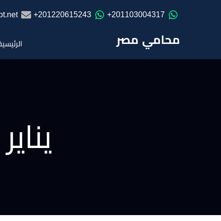
t.net
201220615243+
201103004317+
محامي مصر
الرئيسية
يناير ۲۰۲۱