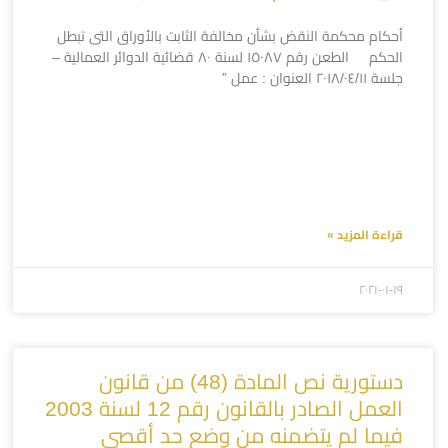
أحكام محكمة النقض بشأن مخالفة الثابت بالأوراق التى تبطل
الحكم الطعن رقم ١٥٠٨٧ لسنة ٨٠ قضائية الدوائر العمالية –
جلسة ٢٠١٨/٠٤/١١ العنوان : عمل ”
قراءة المزيد »
۲۰۲۱-۰۱-۱۹
دستورية نص المادة (48) من قانون
العمل الصادر بالقانون رقم 12 لسنة 2003
فيما لم يتضمنه من وضع حد أقصى