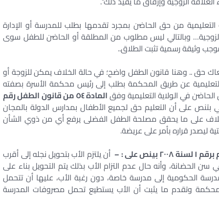
ء العلاقة الزوجية وإرفاق ما يفيد ذلك”.
ية التعليمية من حق الحاضن بمجرد تقدمها بطلب للمدرسة أو الإدارة
قة الزوجية… وبالتالي ليس مطلوب من المطلقة أو الحاضن للطفل سوى
بموجب وثيقة رسمية تثبت الطلاق..
ك حق .. وهنا قانون الطفل واضح؛ في حالة الخلاف يمكن للزوجة أو
 التعليمية عن طريق المحكمة بطلب إلى رئيس محكمة الأسرة بصفته
الحاضن في الولاية التعليمية وفق
المادة ٥٤ من قانون الطفل رقم
لي بتنص على أن التعليم حق لجميع الأطفال بمدارس الدولة بالمجان
لخلاف على ما يحقق مصلحة الطفل الفضلى يرفع أي من ذوي الشأن
تية ليصدر قراره بأمر على عريضة.
ص على : –
أن يلتزم الأب بتحويل نجله إلى أقرب
ي سن الحضانة، وأنه حال عدم التزام الأب بذلك يتم التحويل بناء على
مدرسة الحكومية إلى مدرسة خاصة، دون رغبة الأب، عليها أن تتحمل
لمحكمة وتقدم ما يثبت أن الأب يستطيع تحمل مصروفات المدرسة