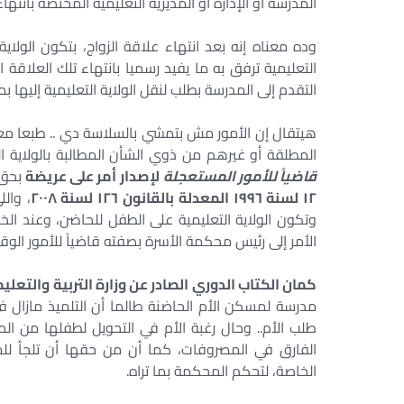
المدرسة أو الإدارة أو المديرية التعليمية المختصة بانتها
وده معناه إنه بعد انتهاء علاقة الزواج، بتكون الولا
التعليمية ترفق به ما يفيد رسميا بانتهاء تلك العلا
التقدم إلى المدرسة بطلب لنقل الولاية التعليمية إليها 
هيتقال إن الأمور مش بتمشي بالسلاسة دي .. طبعا معا
المطلقة أو غيرهم من ذوي الشأن المطالبة بالولاية
قاضياً للأمور المستعجلة
لإصدار أمر على عريضة
بحق 
١٢ لسنة ١٩٩٦ المعدلة بالقانون ١٢٦ لسنة ٢٠٠٨
، وال
وتكون الولاية التعليمية على الطفل للحاضن، وعند ا
الأمر إلى رئيس محكمة الأسرة بصفته قاضياً للأمور الوق
كمان الكتاب الدوري الصادر عن وزارة التربية والتعليم برقم ١ لسنة ٢٠٠٨ بين
مدرسة لمسكن الأم الحاضنة طالما أن التلميذ مازال ف
طلب الأم.. وحال رغبة الأم في التحويل لطفلها من ال
الفارق في المصروفات، كما أن من حقها أن تلجأ ل
الخاصة، لتحكم المحكمة بما تراه.