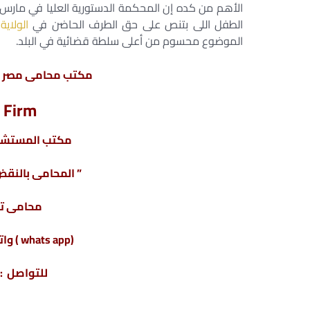
الطفل اللى بتنص على حق الطرف الحاضن في
الولاية 
الموضوع محسوم من أعلى سلطة قضائية في البلد.
مكتب محامى مصر لل
 Firm
مكتب المستشار
” المحامى بالنقض 
محامى ت
(whats app ) واتس أب : 201220615243+
للتواصل : 04317