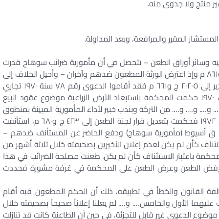
ر منتج ولا جدوى منه.
المستشار المقرر والمرافعة، وبعد المداولة.
يه وسائر أوراق الطعن – تتحصل في أن مأمورية ضرائب سوهاج قدرت
تركة المرحومة… المتوفاة سنة ١٩٦٣ بمبلغ ٢٥٣٥٢ ج و٨٦١ م وإذ اعترض الورثة المطعون ضدهم وآخران – وأحيل الخلاف إلى
لجنة الطعن التي قررت بتاريخ ٢٤/ ٢/ ١٩٧٠ تخفيض التقدير إلى ٢٠٢٠٥ ج و٦٦١ م فقد أقاموا الدعوى رقم ٧٨ سنة ١٩٧٠ تجاري
سوهاج الابتدائية بالطعن في هذا القرار، وبتاريخ ١٠/ ٤/ ١٩٧٠ حكمت المحكمة باستبعاد الأرض الزراعية موضوع عقود البيع
 الصادرة من المورثة في سنتي ١٩٥٥ و١٩٥٦ إلى…. و…. و…. و…. من التركة وبندب خبير لأداء المأمورية المبينة بمنطوق
الحكم، وبعد أن قدم الخبير تقريره عادت وبتاريخ ١٢/ ٢/ ١٩٧٢ فحكمت بتعديل قرار لجنة الطعن إلى ٤٢٣ ج و٦٨٠ م، استأنفت
مصلحة الضرائب هذا الحكم بالاستئناف رقم ٤ سنة ٤٧ ق أسيوط (مأمورية سوهاج) ودفع الحاضر عن المستأنف ضدهم –
تئناف كأن لم يكن لعدم إعلان الأخيرين بصحيفته خلال ثلاثة أشهر من
 الكتاب، وبتاريخ ١٦/ ٤/ ١٩٧٣ حكمت المحكمة باعتبار الاستئناف كأن لم يكن. طعنت مصلحة الضرائب في هذا
ها رفض الطعن وعرض الطعن على المحكمة في غرفة مشورة فحددت
ة القانون والخطأ في تطبيقه، ذلك أن الحكم المطعون فيه أقام
عليهما الأول والخامس…. و…. لم يعلنا إعلاناً صحيحاً بصحيفته خلال
أن موضوع الدعوى غير قابل للتجزئة، في حين أن الطاعنة كانت قد تنازلت