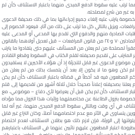
 ترتب عليه سقوط الدفع المبدى منهما باعتبار الاستئناف كأن لم
به غير من شرع لمصلحته.
خصومة يترتب عليه إلغاء جميع إجراءاتها بما في ذلك صحيفة الدعوى
لمادتين ١٤٣ أو ٢٣٨ من قانون المرافعات، ويزيل بالتالي كل ما ترتب على ذلك من آثار، فيعود الخصوم إلى
طلبات الصادرة منهم والدفوع التي تقدم بها المدعي أو المدعى عليه
أثناء نظر الدعوى، ولئن كان الجزاء المنصوص عليه في المادتين ٧٠ و٢٤٠ من قانون المرافعات – قبل تعديل أولاهما بالقانون
أن لم يكن مقرراً لمصلحة من لم يعلن من المستأنف عليهم حتى يتفادوا ما يترتب
ثر المترتب على تقديم صحيفته لقلم الكتاب في السقوط وقطع التقادم
موضوع الدعوى غير قابل للتجزئة إذ أن هؤلاء الأخيرين لا يستفيدون
لم تكن وهو ما لا يكون إلا بعد أن يتمسك بذلك من لم يعلن من
م المطعون فيه قد أخطأ في قضائه باعتبار الاستئناف كأن لم يكن
يعلنا بصحيفته إعلاناً صحيحاً خلال ثلاثة أشهر من تقديمها إلى قلم
بار الاستئناف كأن لم يكن قبل أن يعرضوا لأي دفاع – موضوعي، مع
خصومة بنزول الطاعنة عن مخاصمتهما وإثبات هذا النزول مما مؤداه
ئناف في أي وقت وبالتالي سقوط الدفع المبدى منهما، غير أنه لما
ن يتساوى في الأثر مع عدم اختصامهما أصلاً، وكان النزاع غير قابل
لولتها إلى الورثة، فإن لازم ذلك هو بطلان الاستئناف لعدم اختصام
طروحة اعتبار المطعون عليهم نائبين عنهما في الاستئناف باعتبارهم
أن صدر الحكم المستأنف لصالحهما، ولا ينوب حاضر في الطعن عمن كان