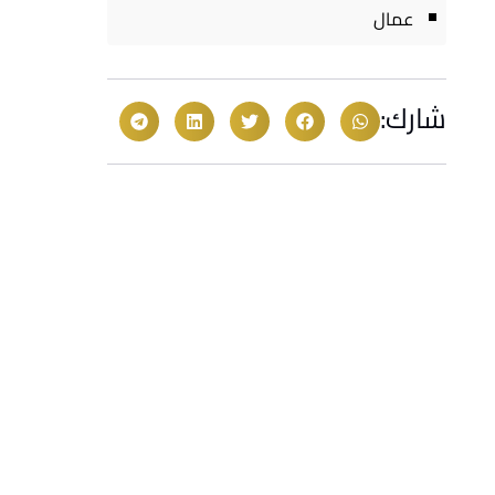
عمال
شارك: