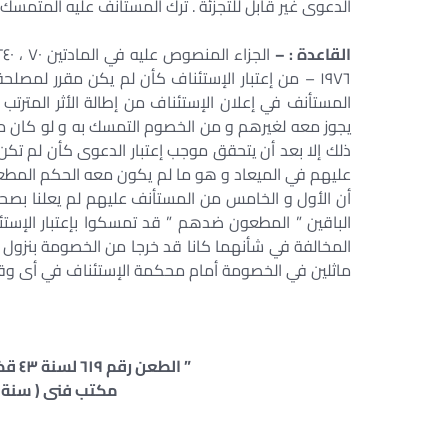
الدعوى غير قابل للتجزئة . ترك المستأنف عليه المتمسك ب
القاعدة : –
١٩٧٦ – من إعتبار الإستئناف كأن لم يكن مقرر لمص
المستأنف في إعلان الإستئناف من إطالة الأثر المترت
يجوز معه لغيرهم و من الخصوم التمسك به و لو كان موض
ذلك إلا بعد أن يتحقق موجب إعتبار الدعوى كأن لم تكن
عليهم في الميعاد و هو ما لم يكون معه الحكم المطعون 
أن الأول و الخامس من المستأنف عليهم لم يعلنا بصحيفت
الباقين ” المطعون ضدهم ” قد تمسكوا بإعتبار الإس
المخالفة في شأنهما كانا قد خرجا من الخصومة بنزول ا
ماثلين في الخصومة أمام محكمة الإستئناف في أى وقت
” الطعن رقم ٦١٩ لسنة ٤٣ قضائية الدوائر التجارية – جلسة ١٩٨٠/٠١/٢٩ “
مكتب فنى ( سنة ٣١ – قاعدة ٦٧ – صفحة ٣٣٣ )