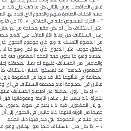
قانون المرافعات ويزيل بالتالي كل ما يترتب على ذلك من 
جميع الطلبات الصادرة منهم والدفوع التي تقدم بها الم
اعتبار الاستئناف كأن لم يكن مقرر لمصلحة من لم يعلن
إعلان الاستئناف من إطالة الأثر المترتب على تقديم صح
من الخصوم التمسك به ولو كان موضوع الدعوى غير قاب
يتحقق موجب اعتبار الدعوى كأن لم تكن وهو ما لا ي
الميعاد وهو ما يكون معه الحكم المطعون فيه قد أخطأ
والخامس من المستأنف عليهم لم يعلنا بصحيفته إعلاناً
“المطعون ضدهم” قد تمسكوا باعتبار الاستئناف ك
المخالفة في شأنهما كانا قد خرجا من الخصومة بنزول ا
ماثلين في الخصومة أمام محكمة الاستئناف في أي وقت
٣ – إذ كان نزول الطاعنة عن اختصام المستأنف عليهم
للتجزئة لأنه ينصب على عناصر التركة ومقوماتها قبل أي
الوارثين المذكورين فيه إذ لا يصح في صورة الدعوى الم
جميعاً من الورثة لأنهما كانا ماثلين في الدعوى إلى 
حاضراً مثله في الخصومة التي صدر فيها ذلك الحكم.
٤ – إذا كان مآل الاستئناف حتماً هو البطلان، وهو م