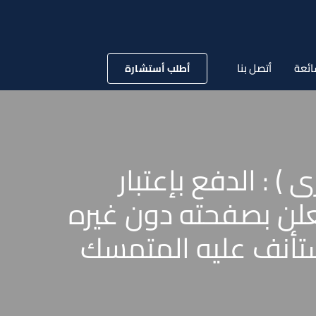
ائعة
أتصل بنا
أطلب أستشارة
 43 قضائية ( تجارى ) : الدفع بإعتبار
علن بصفحته دون غيره
مستأنف عليه المتمسك