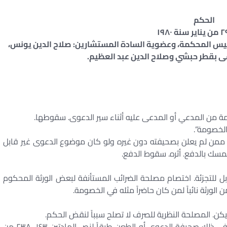
الحكم
ئيس المحكمة، وعضوية السادة المستشارين: صلاح الدين يونس،
ى بقطر حبشي وصلاح الدين عبد العظيم.
مة من المدعي أو المدعى عليه أثناء سير الدعوى. سقوطها.
ه ممن لم يعلن بصحيفته دون غيره ولو كان موضوع الدعوى غير قابل
مسك بالدفع. أثره. سقوط الدفع.
ر قابل للتجزئة. اختصام مصلحة الضرائب المستأنفة لبعض الورثة المحكوم
 الورثة نائباً لمن كان حاضراً مثله في الخصومة.
 يكن. المصلحة النظرية للصرف لا تصلح سبباً لنقض الحكم.
١ – ترك الخصومة يترتب عليه إلغاء جميع إجراءاتها بما في ذلك صحيفة الدعوى أو الطعن طبقاً لنص المادتين ١٤٣، ٢٣٨ من