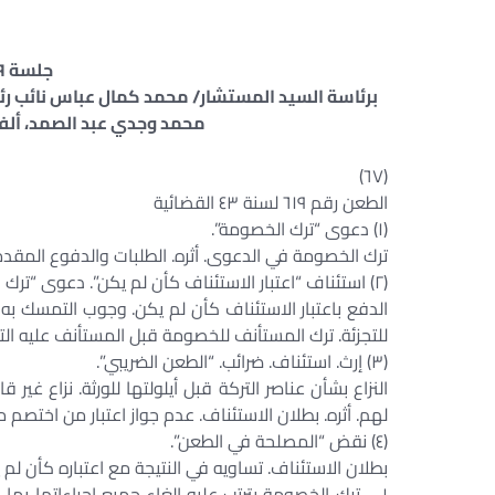
جلسة ٢٩ من يناير سنة ١٩٨٠
برئاسة السيد المستشار/ محمد كمال عباس نائب ر
محمد وجدي عبد الصمد، ألف
(٦٧)
الطعن رقم ٦١٩ لسنة ٤٣ القضائية
(١) دعوى “ترك الخصومة”.
ترك الخصومة في الدعوى. أثره. الطلبات والدفوع المقد
(٢) استئناف “اعتبار الاستئناف كأن لم يكن”. دعوى “ترك الخصومة”.
الدفع باعتبار الاستئناف كأن لم يكن. وجوب التمسك ب
للتجزئة. ترك المستأنف للخصومة قبل المستأنف عليه الت
(٣) إرث. استئناف. ضرائب. “الطعن الضريبي”.
النزاع بشأن عناصر التركة قبل أيلولتها للورثة. نزاع غي
لهم. أثره. بطلان الاستئناف. عدم جواز اعتبار من اختصم من
(٤) نقض “المصلحة في الطعن”.
بطلان الاستئناف. تساويه في النتيجة مع اعتباره كأن لم