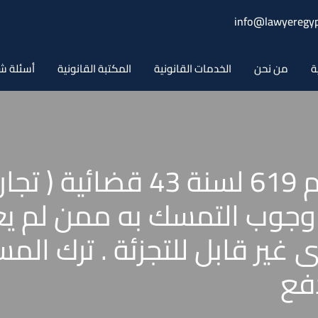
info@lawyeregyp
ة
من نحن
الخدمات القانونية
المكتبة القانونية
أسئلة ش
حكم محكمة النقض رقم 619 لسنة
. وجوب التمسك به ممن لم ي
غير قابل للتجزئة . ترك ال
دفع