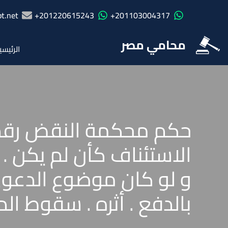
t.net
201220615243+
201103004317+
محامي مصر
الرئيسي
الاستئناف كأن لم يكن 
و لو كان موضوع الدعوى 
بالدفع . أثره . سقوط ال