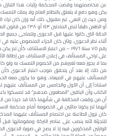
عن مخاصمتهما وقضت المحكمة بإثبات هذا التنازل مما
يكن وهو دفع لا يتعلق بالنظام العام ولا يملك التمسك 
ومن حيث إن النعي غير مقبول، ذلك أنه وإن كان ترك ال
أو الطعن طبقاً لنص ا
الحالة التي كانوا عليها قبل الدعوى وتتماحى جميع ال
رقم ٧٥ سنة ١٩٧٦ – من اعتبار الاستئناف ك
على تراخي المستأنف في إعلان الاستئناف من إطالة الأ
بما لا يجوز معه لغيرهم من الخصوم التمسك به ولو كان 
من ذلك إلا بعد أن يتحقق موجب اعتبار الدعوى كأن 
المستأنف عليهم في الميعاد، وهو ما يكون معه الحك
استناداً إلى أن الأول والخامس من المستأنف عليهم لم 
الكتاب وأن الباقين “المطعون ضدهم” قد تمسكوا باعت
أن من وقعت المخالفة في شأنهما كانا قد خرجا من ال
أنهما لم يكونا ماثلين في الخصومة أمام محكمة الاست
كان نزول الطاعنة عن اختصام المستأنف عليهما المذكوري
للتجزئة لأنه ينصب على عناصر التركة ومقوماتها قبل أي
الوارثين المذكورين فيه إذ لا يصح في صورة الدعوى الم
جميعاً من الورثة لأنهما كانا ماثلين في الدعوى إلى 