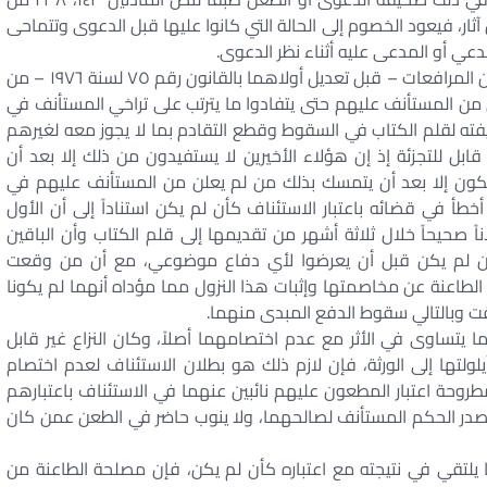
آثار، فيعود الخصوم إلى الحالة التي كانوا عليها قبل الدعوى وتتماحى
دعي أو المدعى عليه أثناء نظر الدعوى.
٢ – الجزاء المنصوص عليه في المادتين ٧٠، ٢٤٠ من قانون المرافعات – قبل تعديل أولاهما بالقانون رقم ٧٥ لسنة ١٩٧٦ – من
 من المستأنف عليهم حتى يتفادوا ما يترتب على تراخي المستأنف في
يفته لقلم الكتاب في السقوط وقطع التقادم بما لا يجوز معه لغيرهم
ل للتجزئة إذ إن هؤلاء الأخيرين لا يستفيدون من ذلك إلا بعد أن
كون إلا بعد أن يتمسك بذلك من لم يعلن من المستأنف عليهم في
 في قضائه باعتبار الاستئناف كأن لم يكن استناداً إلى أن الأول
 صحيحاً خلال ثلاثة أشهر من تقديمها إلى قلم الكتاب وأن الباقين
أن لم يكن قبل أن يعرضوا لأي دفاع موضوعي، مع أن من وقعت
لطاعنة عن مخاصمتها وإثبات هذا النزول مما مؤداه أنهما لم يكونا
 وبالتالي سقوط الدفع المبدى منهما.
ا يتساوى في الأثر مع عدم اختصامهما أصلاً، وكان النزاع غير قابل
لولتها إلى الورثة، فإن لازم ذلك هو بطلان الاستئناف لعدم اختصام
طروحة اعتبار المطعون عليهم نائبين عنهما في الاستئناف باعتبارهم
أن صدر الحكم المستأنف لصالحهما، ولا ينوب حاضر في الطعن عمن كان
ا يلتقي في نتيجته مع اعتباره كأن لم يكن، فإن مصلحة الطاعنة من