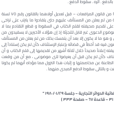
الدفع . أثره . سقوط الدفع .
الجزاء المنصوص عليه في المادتين ٧٠ ، ٢٤٠ من قانون المرافعات – قبل تعديل أولاهما بالقانون رقم ٧٥ لسنة
لحة من لم يعلن من المستأنف عليهم حتى يتفادوا ما يترتب على تراخى
ب على تقديم صحيفته لقلم الكتاب في السقوط و قطع التقادم بما لا
وع الدعوى غير قابل للتجزئة إذ إن هؤلاء الأخيرين لا يسفيدون من
 و هو ما لا يكون إلا بعد أن يتمسك بذلك من لم يعلن من المستأنف
فيه قد أخطأ في قضائه بإعتبار الإستئناف كأن لم يكن إستناداً إلى
ه إعلاناً صحيحاً خلال ثلاثة أشهر من تقديمها إلى قلم الكتاب و أن
تئناف كأن لم يكن قبل أن يعرضوا لآى موضوعى ، مع أن من وقعت
لطاعنة عن مخاصمتها و إثبات هذا النزول مما مؤداه أنهما لم يكونا
 و بالتالى سقوط الدفع المبدى منهما .