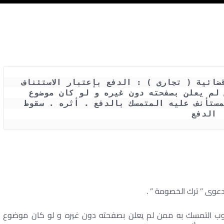
حكم محكمة النقض رقم 619 لسنة 43 قضائية ( تجارى ) : الدفع بإعتبار الاستئناف 
كأن لم يكن . وجوب التمسك به ممن لم يعلن بصفحته دون غيره و لو كان موضوع 
الدعوى غير قابل للتجزئة . ترك المستأنف عليه المتمسك بالدفع . أثره . سقوط 
الدفع 
دعوى ” ترك الخصومة ” .
وجوب التمسك به ممن لم يعلن بصفحته دون غيره و لو كان موضوع