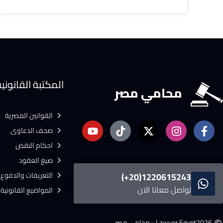
المكتبة القانوني
محامي مصر
القوانين المصرية
صحف الدعاوى
احكام النقض
صيغ العقود
التعريفات والدفوع ا
1220615243(20+)
تواصل معانا الان
المواضيع القانونية
2026
Lawyer Egypt - محامى مصر.