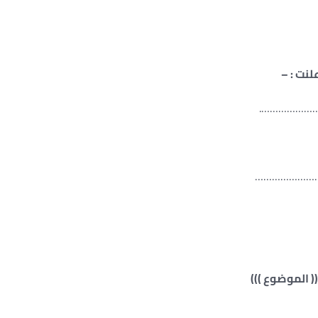
لنت : –
………………….
……………………
((
الموضوع
)))