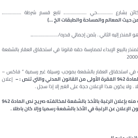
.. الكائن بشارع ………….حي ………………. تابع قسم شرطة …………….
من حيث المعالم والمساحة والطبقات الخ
…)
و المنذر إليه الثاني . بثمن إجمالي قدره/…………………..
إنذار الطالب المنذر بالبيع الإبداء لممارسة حقه قانونا في استحقاق العقار بالشفعة
غبته في استحقاق العقار بالشفعة بموجب وسيلة غير رسمية ” فاكس –
 والتي تنص : –
إعلان
 . ولا يكون هذا الإعلان حجة على الغير إلا إذا سجل .
وجه منه بإعلان الرغبة بالأخذ بالشفعة لمخالفته صريح نص المادة
942
 الإعلان عن الرغبة في الأخذ بالشفعة رسميا وإلا كان باطلا
.