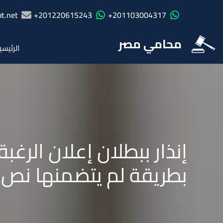
t.net
201220615243+
201103004317+
محامي مصر
الرئيسي
إنذار ببطلان إعلان الرغب
بطريقة لم يتضمنها نص المادة 