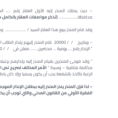
– حيث يمتلك المنذر إليه الأول العقار رقم …
محافظة………………
(
تذكر مواصفات العقار بالكامل 
وقد قام المنذر ببيع هذا العقار السيد / ……………….. وه
– وبتاريخ / / 20000 قام المنذر إليهم ب
” الإنذار رقم …. يومية … محضرين …… معلن في / / 20000
” وقد فوجئ المنذرين بقيام المنذر إليه بإنذارهم بر
مكالمة هاتفية – وسيط ”
الأمر المخالف لصريح نص المادة 942 الفقرة الأولى من القانون المدني
الرغبة بالأخذ بالشفعة يجب أن يكون رسميا وإلا كان باطلا
– لذا فإن المنذر ينذر المنذر إليه ببطلان الإنذار الم
الفقرة الأولي من القانون المدني والتي توجب أن يكون