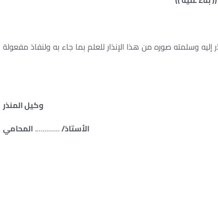
(( بناء عليه ))
ر إليه وسلمته صوره من هذا الإنذار للعلم بما جاء به ولنفاذ مفعولة
وكيل المنذر
الأستاذ
/
………….
المحامي