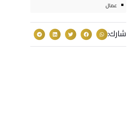
عمال
شارك: