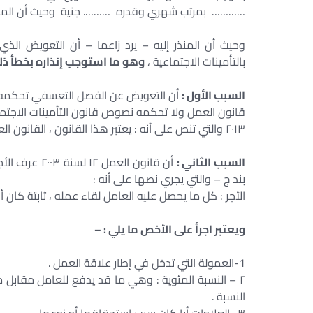
………… بمرتب شهري وقدره ………. جنية وحيث أن المنذر 
وحيث أن المنذر إليه – يرد زاعما – أن التعويض ال
بالتأمينات الاجتماعية ،
وهو ما استوجب إنذاره بخطأ ذلك 
السبب الأول :
أن التعويض عن الفصل التعسفي تحكم
۲۰۱۳ والتي تنص على أنه : يعتبر هذا القانون ، القانون العام الذي يحكم علاقات العمل …
السبب الثاني :
بند ج – والتي يجري نصها على أنه :
الأجر : كل ما يحصل عليه العامل لقاء عمله ، ثابتة كان أو 
ويعتبر اجرأ على الأخص ما يلي : –
1-العمولة التي تدخل في إطار علاقة العمل .
۲ – النسبة المئوية : وهي ما قد يدفع للعامل مقابل م
النسبة .