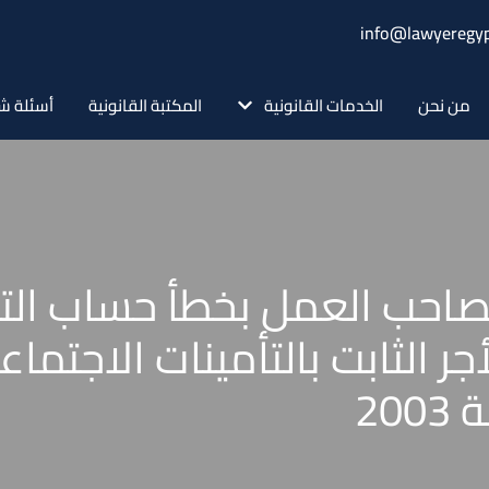
info@lawyeregyp
من نحن
الخدمات القانونية
المكتبة القانونية
أسئلة ش
 لصاحب العمل بخطأ حساب ا