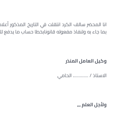
انا المحضر سالف الكرد انتقلت في التاريخ المذكور أعل
بما جاء به ولنفاذ مفعوله قانونابخطا حساب ما يدفع لل
وكيل العامل المنذر
الاستاذ / …………. الحامي
ولأجل العلم ,,,