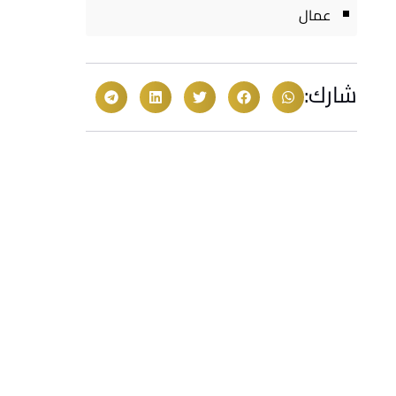
عمال
شارك: