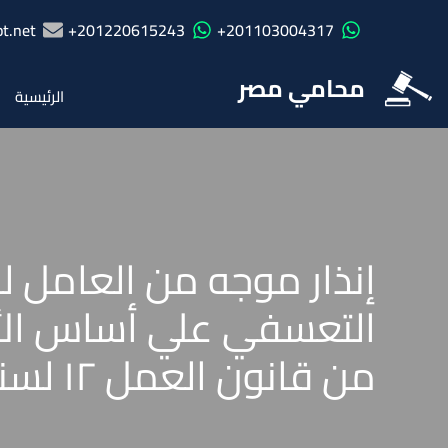
t.net
201220615243+
201103004317+
محامي مصر
الرئيسية
إنذار موجه من العامل
من قانون العمل ۱۲ لسنة 2003