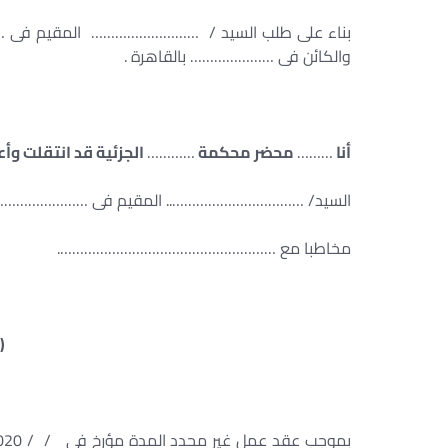
بناء على طلب السيد / ……………………… المقيم فى ……
والكائن فى ………………… بالقاهرة .
أنا
………
محضر محكمة
…………
الجزئية قد انتقلت وأع
السيد/ …………………………….. المقيم فى …………………… با
مخاطبا مع ……………………………………………….
(