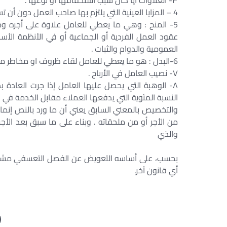
٣- العلاوات أيا كان سبب استحقاقها أو نوعها .
4 – المزايا العينية التي يلتزم بها صاحب العمل دون أن تستلزمها مقتضيات العمل.
5- المنح : وهي ما يعطي للعامل علاوة على أجره وم
عقود العمل الفردية أو الجماعية أو في الأنظمة الأ
العمومية والدوام والثبات .
6-البدل : هو ما يعطي للعامل لقاء ظروف او مخاطر معينة يتعرض لها في أداء عمله .
۷- نصيب العامل في الأرباح .
۸- الوهبة التي يحصل عليها العامل إذا جرت العادة
النسبة المئوية التي يدفعها العملاء مقابل الخدمة في ا
والتخصيص بالمعني السابق يعني أن ما ورد بالنص إنما 
والذي
بحسب، على أساسه التعويض عن الفصل التعسفي مشتمل
أي قانون آخر.
(