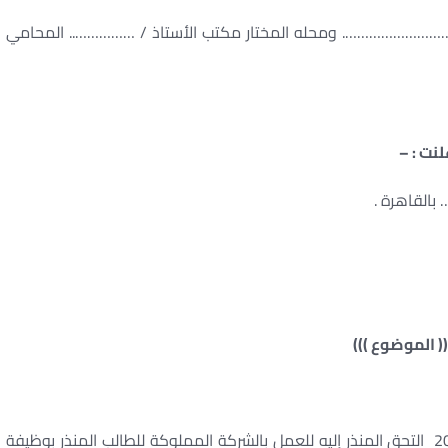
…………………. ومحله المختار مكتب الأستاذ / …………….. المحامي
لنت : –
لقاهرة .
(( الموضوع )))
بموجب عقد عمل غير محدد المدة مؤرخ في / / 2020 التحق المنذر إليه للعمل بالشركة المملوكة للطالب المنذر بوظيفة