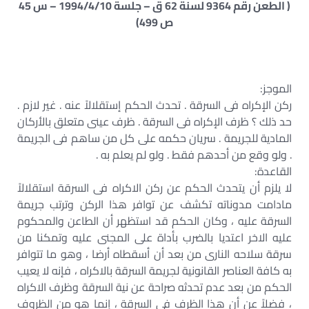
( الطعن رقم 9364 لسنة 62 ق – جلسة 1994/4/10 – س 45
ص 499)
الموجز:
ركن الإكراه فى السرقة . تحدث الحكم إستقلالاً عنه . غير لازم .
حد ذلك ؟ ظرف الإكراه فى السرقة . ظرف عينى متعلق بالأركان
المادية للجريمة . سريان حكمه على كل من ساهم فى الجريمة
. ولو وقع من أحدهم فقط . ولو لم يعلم به .
القاعدة:
لا يلزم أن يتحدث الحكم عن ركن الاكراه فى السرقة استقلالاً
مادامت مدوناته تكشف عن توافر هذا الركن وترتب جريمة
السرقة عليه ، وكان الحكم قد استظهر أن الطاعن والمحكوم
عليه الاخر اعتديا بالضرب بأداة على المجنى عليه وتمكنا من
سرقة سلاحه النارى من بعد أن أسقطاه أرضا ، وهو ما تتوافر
به كافة العناصر القانونية لجريمة السرقة بالاكراه ، فإنه لا يعيب
الحكم من بعد عدم تحدثه صراحة عن نية السرقة وظرف الاكراه
، فضلاً عن أن هذا الظرف فى السرقة ، إنما هو من الظروف