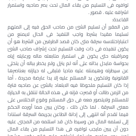
توافره فى التسليم من بقاء المال تحت بصر صاحبه واستمرار
اشرافه عليه . قصور .
القاعدة:
من المقرر أن تسليم الشئ من صاحب الحق فيه إلى المتهم
تسليما مقيدا بشرط واجب التنفيذ فى الحال لايمنع من
اعتباراختلاسه سرقة متى كان قصد الطرفين من الشرط هو أن
يكون تنفيذه فى ذات وقت التسليم تحت إشراف صاحب الشئ
ومراقبته حتى يكون فى استمرار متابعته ماله ورعايته إياه
بحواسة مايدل بذاته على أنه لم ينزل ولم يخطر بباله أن يتخلى
عن سيطرته وهيمنته عليه ماديا فتبقى له حيازته بعناصرها
القانونية ولاتكون يد المستلم عليه إلا يدا عارضة مجردة ، أما
إذا كان التسليم ملحوظا فيه الابتعاد بالشئ عن صاحبه فترة
من الزمن طالت أو قصرت فإنه فى هذه الحالة تنتقل به الحيازة
للمستلم ولايتصور معه فى حق المستلم وقوع الاختلاس على
معنى السرقة . لما كان ذلك ، وكان يبين مما أورده الحكم
فيما تقدم أنه انتهى إلى إدانة الطاعن بجريمة السرقة استنادا
إلى تسلمه المال من وسيط كان قد استلمه من المجنى عليه
دون أن يبين مايجب توافره فى هذا التسليم من بقاء المال