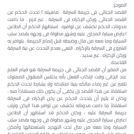
الموجز:
القصد الجنائى فى جريمة السرقة . ماهيته ؟ تحدث الحكم عن
القصد الجنائى وركن الإكراه فى السرقة . غير لازم . ما دامت
مدونات الحكم تكشف عن توافره . استظهار الحكم أن الطاعن
اعترض سيارة المجنى عليه وشهر مطواة فى وجهه بقصد سلب
السيارة وما معه من مال وضبطه قبل إتمام الجريمة . يتوافر به
الشروع فى السرقة بالإكراه . النعى بعدم التحدث عن نية السرقة
وركن الإكراه . غير سديد .
القاعدة:
من المقرر أن القصد الجنائى فى جريمة السرقة هو قيام العلم
عند الجانى وقت ارتكاب الفعل بأنه يختلس المنقول المملوك
للغير عن غير رضاء مالكه بنية امتلاكه ولا يشترط تحدث الحكم
استقلالاً عن هذا القصد بل يكفى أن يكون ذلك مستفاداً منه ،
وكان لا يلزم أن يتحدث الحكم عن ركن الإكراه فى السرقة
استقلالاً ما دامت مدوناته تكشف عن توافر هذا الركن وترتب
جريمة السرقة عليه ، وكان الحكم قد استظهر أن الطاعن
اعترض سيارة المجنى عليه وشهر مطواة فى وجهه بقصد سلب
السيارة وما معه من مال تحت التهديد باستعمالها وأمكن