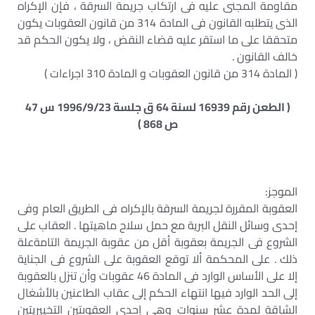
مقاومة المجنى عليه فى ارتكاب جريمة السرقة ، فإن الإكراه
الذى يتطلبه القانون فى المادة 314 من قانون العقوبات يكون
متحققا على ما استقر عليه قضاء النقض ، ولا يكون الحكم قد
خالف القانون .
( المادة 314 من قانون العقوبات و المادة 310 اجراءات )
( الطعن رقم 16939 لسنة 64 ق جلسة 1996/9/23 س 47
ص 868 )
الموجز:
العقوبة المقررة لجريمة السرقة بالإكراه فى الطريق العام وفى
إحدى وسائل النقل البرية مع حمل سلاح ماهيتها . العقاب على
الشروع فى الجريمة بعقوبة أقل من عقوبة الجريمة التامةعلة
ذلك . على المحكمة ألا توقع العقوبة على الشروع فى الجناية
إلا على الأساس الوارد فى المادة 46 عقوبات وأن تنزل بالعقوبة
إلى الحد الوارد فيها انتهاء الحكم إلى عقاب الطاعنين بالأشغال
الشاقة لمدة عشر سنوات وهى إحدى العقوبتين التخييريتين