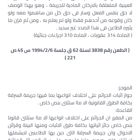
العينية المتعلقة بالاركان المادية للجريمة ، وهو بهذا الوصف
لا حق بنفس الفعل وسار فى حق كل من ساهموا معه ولو
كان وقوعه من أحدهم فقط ولو لم يعلم به ، ومن ثم فإن ما
يثيره الطاعن فى هذا الصدد غير سديد .
( المادة 314 عقوبات ، المادة 310 اجراءات جنائية)
( الطعن رقم 3838 لسنة 62 ق جلسة 1994/2/6 س 45 ص
221 )
الموجز:
جواز اثبات الجرائم على اختلاف انواعها بما فيها جريمة السرقة
بكافة الطرق القانونية الا ماا ستثنى بنص خاص .
القاعدة:
من المقرر ان الجرائم على اختلاف انواعها الا ماا ستثنى قانونا
بنص خاص جائز اثياتها بكافة طرق الاثبات ومنها البينة وقرائن
الاحوال وان جريمة السرقة التى دين بها الطاعنين لايشملها