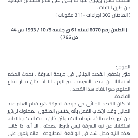
استثناء خاص ويجرى عليا ما يجرى على سائر المسائل الجنائية
من طرق الاثبات .
( المادتان 302 اجراءات -311 عقوبات )
( الطعن رقم 6070 لسنة 61 ق جلسة 5/ 10 / 1993 س 44
ص 765 )
الموجز:
متى يتحقق القصد الجنائى فى جريمة السرقة . تحدث الحكم
استقلالا عن قصد السرقة . غير لازم . الا اذا كان مدار دفاع
المتهم هو انتفاء هذا القصد .
القاعدة:
اذ كان القصد الجنائى فى جريمة السرقة هو قيام العلم عند
الجانى وقت ارتكاب الفعل بأنه يختلس المنقول المملوك لل3ير
من غير رضاء مالكه بنيه امتلاكه ولئن كان تحدث الحكم بالادانه
استقلالا عن نيه السرقة ليس شرطا لصحته ، الا أنه اذا كانت
هذه النيه محل شك فى الواقعة المطروحة ، فانه يتعين على