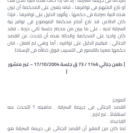
بالإدانة فى جريمة السرقة ، إلا أنه إذا كانت هذه النية محل شك
أو نازع المتهم فى توافرها ، فانه يتعين على المحكمة أن تبين
هذه النية صراحة فى حكمها ، وأتورد الدليل على توافرها ، فإذا
كان الطاعن قد نازع أمام محكمة الموضوع فى توافر نية
السرقة لديه ، على ما يبين من محضر جلسة ثاني درجة ، فقد
كان واجبا على المحكمة والحالة هذه أن تتحدث عن القصد
الجنائي ، فيقيم الدليل على توافره ، أما وهي لم تفعل ، فان
حكمها معيبا بالقصور فى التسبيب فوق خطأه فى الإسناد)
[ طعن جنائي 1146 / 73 ق جلسة 17/10/2004 – غير منشور
]
الموجز:
القصد الجنائى فى جريمة السرقة . ماهيته ؟ التحدث عنه
استقلالاً . غير لازم .
القاعدة:
لما كان من المقرر أن القصد الجنائى فى جريمة السرقة هو