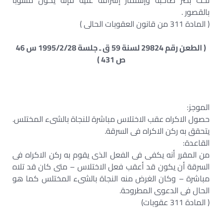
تحت بصر صاحبه وإستمار إشرافه عليه فإنه يكون مشوبا
بالقصور .
( المادة 311 من قانون العقوبات الحالى )
( الطعن رقم 29824 لسنة 59 ق ـ جلسة 1995/2/28 س 46
ص 431 )
الموجز:
حصول الاكراه عقب الاختلاس مباشرة للنجاة بالشىء المختلس.
يتحقق به ركن الاكراه فى السرقة.
القاعدة:
من المقرر أنه يكفى فى الفعل الذى يقوم به ركن الاكراه فى
السرقة أن يكون قد أعقب فعل الاختلاس – متى كان قد تلاه
مباشرة – وكان الغرض منه النجاة بالشىء المختلس كما هو
الحال فى الدعوى المطروحة.
( المادة 311 عقوبات)