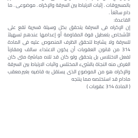
بالمسروقات . إثبات الارتباط بين السرقة والإكراه . موضوعى . ما
دام سائغاً .
القاعدة:
إن الإكراه فى السرقة يتحقق بكل وسيلة قسرية تقع على
الأشخاص بتعطيل قوة المقاومة أو إعدامها عندهم تسهيلاً
للسرقة ولا يشترط لتحقق الظرف المنصوص عليه فى المادة
314 من قانون العقوبات أن يكون الاعتداء سالف ومقارناً
لفعل الاختلاس بل يتحقق ولو كان قد تلاه مباشرة متى كان
الغرض منه النجاة بالشىء المختلس واثبات الارتباط بين السرقة
والإكراه هو من الموضوع الذى يستقل به قاضيه بغير.معقب
مادام قد استخلصه مما ينتجه
( المادة 314 عقوبات )