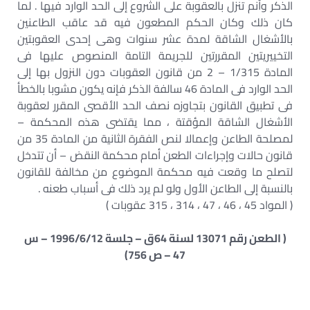
الذكر وأنم تنزل بالعقوبة على الشروع إلى الحد الوارد فيها . لما
كان ذلك وكان الحكم المطعون فيه قد عاقب الطاعنين
بالأشغال الشاقة لمدة عشر سنوات وهى إحدى العقوبتين
التخييريتين المقررتين للجريمة التامة المنصوص عليها فى
المادة 1/315 – 2 من قانون العقوبات دون النزول بها إلى
الحد الوارد فى المادة 46 سالفة الذكر فإنه يكون مشوبا بالخطأ
فى تطبيق القانون بتجاوزه نصف الحد الأقصى المقرر لعقوبة
الأشغال الشاقة المؤقتة ، مما يقتضى هذه المحكمة –
لمصلحة الطاعن وإعمالا لنص الفقرة الثانية من المادة 35 من
قانون حالات وإجراءات الطعن أمام محكمة النقض – أن تتدخل
لتصلح ما وقعت فيه محكمة الموضوع من مخالفة للقانون
بالنسبة إلى الطاعن الأول ولو لم يرد ذلك فى أسباب طعنه .
( المواد 45 ، 46 ، 47 ، 314 ، 315 عقوبات )
( الطعن رقم 13071 لسنة 64ق – جلسة 1996/6/12 – س
47 – ص 756)