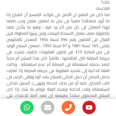
ذلك؟
القاعدة:
لما كان من المقرر ان الأصل فى قواعد التفسير أن الشارع إذا
ما أورد مصطلحاً معيناً فى نص ما لمعنى معين وجب صرفه
لهذا المعنى فى كل نص آخر يرد فيه ، وهو ما يتأدى معه
بالضرورة صرف معنى الاسلحة البيضاء ومن بينها المطواة قرن
الغزال فى القانون رقم 394 لسنة 1954 المعدل بالقانونين
رقمى 165 لسنة 1981 و 97 لسنة 1992 ، لمعنى السلاح الوارد
فى نص المادة 315 من قانون العقوبات كظرف مشدد فى
جريمة السرقة التى انتظمتها . ظاهراً كان هذا السلاح أم مخباً
قصد بحمله استعماله فى السرقة أم عدم استعماله . وكانت
العلة الداعية إلى تشديد العقوبة فى جريمة السرقة إذا اقترنت
بحمل السلاح أن حمل الجانى للسلاح يشد أزره ويلقى الرعب فى
قلب المجنى عليه أو من يخف لنجدته ويهيىء السبيل للجانى
لاستعماله وقت الحاجة وهذه العلة تتوافر بلا شك إذا كان
السلاح المحمول سلاحاً بطبيعته أى معد أصلاً للاعتداء على
النفس – وهو الشأن فى الدعوى – فحمله يعتبر فى جميع
الأحوال ظرفاً مشدداً حتى ولو لم يكن لمناسبة السرقة وكان
الحكم المطعون فيه فيما أورده فى مدوناته قد استظهر