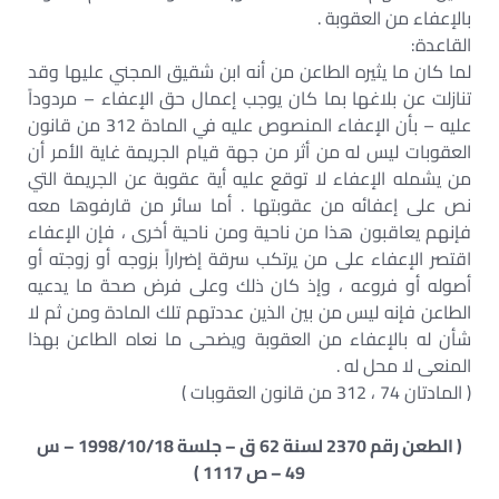
بالإعفاء من العقوبة .
القاعدة:
لما كان ما يثيره الطاعن من أنه ابن شقيق المجني عليها وقد
تنازلت عن بلاغها بما كان يوجب إعمال حق الإعفاء – مردوداً
عليه – بأن الإعفاء المنصوص عليه في المادة 312 من قانون
العقوبات ليس له من أثر من جهة قيام الجريمة غاية الأمر أن
من يشمله الإعفاء لا توقع عليه أية عقوبة عن الجريمة التي
نص على إعفائه من عقوبتها . أما سائر من قارفوها معه
فإنهم يعاقبون هذا من ناحية ومن ناحية أخرى ، فإن الإعفاء
اقتصر الإعفاء على من يرتكب سرقة إضراراً بزوجه أو زوجته أو
أصوله أو فروعه ، وإذ كان ذلك وعلى فرض صحة ما يدعيه
الطاعن فإنه ليس من بين الذين عددتهم تلك المادة ومن ثم لا
شأن له بالإعفاء من العقوبة ويضحى ما نعاه الطاعن بهذا
المنعى لا محل له .
( المادتان 74 ، 312 من قانون العقوبات )
( الطعن رقم 2370 لسنة 62 ق – جلسة 1998/10/18 – س
49 – ص 1117 )