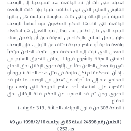
تعديله متى رأت أن ترد الواقعة بعد تمحيصها إلى الوصف
القانوني السليم الذي ترى انطباقه عليها وإذ كانت الواقعة
المبينة بأمر الإحالة والتي كانت مطروحة بالجلسة هي بذاتها
الواقعة التي اتخذها الحكم المطعون فيه أساساً للوصف
الجديد الذي دان الطاعن به ، وكان مرد التعديل هو استبعاد
ظرفي حمل السلاح والإكراه في السرقة دون أن يتضمن إسناد
واقعة مادية أو عناصر جديدة تختلف عن الأولى ، فإن الوصف
المعدل الذي نزلت إليه المحكمة حين اعتبرت الطاعن مرتكباً
لجنحتى السرقة والشروع فيها لا يجافى التطبيق السليم في
شئ ولا يعطي الطاعن حقاً في إثارة دعوى الإخلال بحق الدفاع
، إذ أن المحكمة لم تكن ملزمة في مثل هذه الحالة بتنبيهه أو
المدافع عنه إلى ما أجرته من تعديل في الوصف ما دام قد
اقتصرت على استبعاد أحد عناصر الجريمة التي رفعت بها
الدعوى ومن ثم قد انحسرت عن الحكم قالة الإخلال بحق
الدفاع .
( المادة 308 من قانون الإجراءات الجنائية , 313 عقوبات )
( الطعن رقم 24598 لسنة 65 ق بجلسة 1998/2/16 س 49
ص 252 )