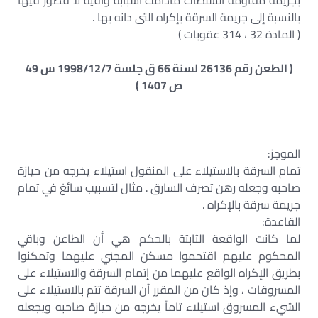
بجريمة مقاومة السلطات مادامت أسبابه وافية لا قصور فيها
بالنسبة إلى جريمة السرقة بإكراه التى دانه بها .
( المادة 32 ، 314 عقوبات )
( الطعن رقم 26136 لسنة 66 ق جلسة 1998/12/7 س 49
ص 1407 )
الموجز:
تمام السرقة بالاستيلاء على المنقول استيلاء يخرجه من حيازة
صاحبه وجعله رهن تصرف السارق . مثال لتسبيب سائغ في تمام
جريمة سرقة بالإكراه .
القاعدة:
لما كانت الواقعة الثابتة بالحكم هي أن الطاعن وباقي
المحكوم عليهم اقتحموا مسكن المجني عليهما وتمكنوا
بطريق الإكراه الواقع عليهما من إتمام السرقة والاستيلاء على
المسروقات ، وإذ كان من المقرر أن السرقة تتم بالاستيلاء على
الشيء المسروق استيلاء تاماً يخرجه من حيازة صاحبه ويجعله