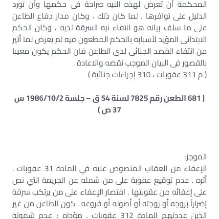
المحكمة أن تعرض لهذه النيه صراحة فى حكمها وأن تورد
الدليل على توافرها . لما كان ذلك ، وكان مدار دفاع الطاعن
على ما سلف بيانه هو انتفاء نيه السرقة لديه ، وكان الحكم
الابتدائى المؤيد لأسبابه بالحكم المطعون فيه لم يعرض لما أثير
من انتفاء القصد الجنائى لدى الطاعن فان الحكم يكون معيبا
بالقصور فى البيان الموجب نقضه والاعادة .
( م 311 عقوبات ، 310 إجراءات جنائية )
( 681 الطعن رقم 7825 لسنة 54 ق – جلسة 1986/10/2 س
37 ص )
الموجز:
الإعفاء من العقاب المنصوص عليه في المادة 31 عقوبات .
أثره . عدم توقيع عقوبة على من شمله عن الجريمة التي نص
على إعفائه من عقوبتها . اقتصار الإعفاء على من يرتكب سرقة
إضراراً بزوجه أو زوجته أو أصوله أو فروعه . كون الطاعن من غير
الذين عددتهم المادة 312 عقوبات . مؤداه : عدم شموله