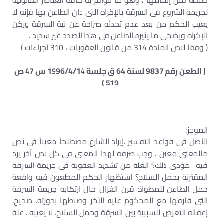
ضبطه قبل إتمامها ، وهو ما تتوافر به كافة العناصر القانونية
لجريمة الشروع فى السرقة بالإكراه التى دان الطاعن بها فإنه لا
يعيب الحكم من بعد عدم تحدثه صراحة عن نية السرقة وركن
الإكراه ويضحى ما يثيره الطاعن فى هذا الصدد غير سديد .
( وفقا لنص المادة 314 من قانون العقوبات ، 310 اجراءات )
( الطعن رقم 9837 لسنة 64 ق جلسة 1996/4/14 س 47 ص
519 )
الموجز:
الأصل فى قواعد التفسير .إيراد الشارع مصطلحاً معيناً فى نص
مالمعنى معين . وجب صرفه لهذا المعنى فى كل نص آخر يرد
فيه . مؤدى ذلك؟ العلة من تشديد العقوبة فى جريمة السرقة
المقترنة بحمل السلاح؟ استظهار الحكم المطعون فيه واقعة
حمل الطاعن للمطواة قرن الغزال حال ارتكابه جريمة السرقة
التى قارفها مع المحكوم عليه الآخر وضبطها بحوزته. صحيح.
إغفاله التعرض للسببية بين السرقة وحمل السلاح. لا يعيبه . علة