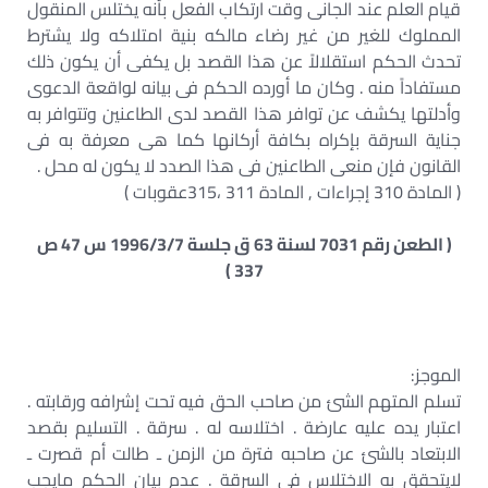
قيام العلم عند الجانى وقت ارتكاب الفعل بأنه يختلس المنقول
المملوك للغير من غير رضاء مالكه بنية امتلاكه ولا يشترط
تحدث الحكم استقلالاً عن هذا القصد بل يكفى أن يكون ذلك
مستفاداً منه . وكان ما أورده الحكم فى بيانه لواقعة الدعوى
وأدلتها يكشف عن توافر هذا القصد لدى الطاعنين وتتوافر به
جناية السرقة بإكراه بكافة أركانها كما هى معرفة به فى
القانون فإن منعى الطاعنين فى هذا الصدد لا يكون له محل .
( المادة 310 إجراءات , المادة 311 ،315عقوبات )
( الطعن رقم 7031 لسنة 63 ق جلسة 1996/3/7 س 47 ص
337 )
الموجز:
تسلم المتهم الشئ من صاحب الحق فيه تحت إشرافه ورقابته .
اعتبار يده عليه عارضة . اختلاسه له . سرقة . التسليم بقصد
الابتعاد بالشئ عن صاحبه فترة من الزمن ـ طالت أم قصرت ـ
لايتحقق به الاختلاس فى السرقة . عدم بيان الحكم مايجب