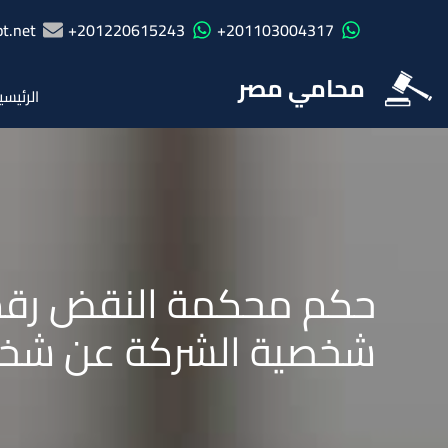
t.net
201220615243+
201103004317+
محامي مصر
الرئيسي
شخصية الشركة عن شخص