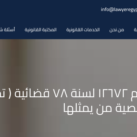
info@lawyeregyp
ة
من نحن
الخدمات القانونية
المكتبة القانونية
أسئلة ش
حكم محكمة النقض رقم ٢٦٧٢
ية من يمثلها