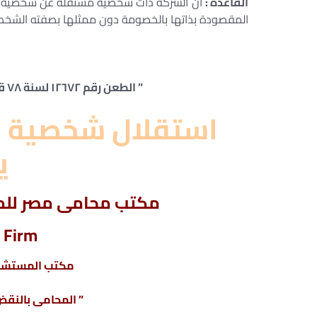
القاعدة :
أن الشركة ذات شخصية مستقلة عن شخصية م
المقصودة بذاتها بالخصومة دون ممثلها بصفته الشخصي
” الطعن رقم ١٢٦٧٢ لسنة ٧٨ قضائية الدوائر التجارية – جلسة ٢٠١٧/٠١/٢٣ “
استقلال شخصية 
ي
مكتب محامى مصر للمح
 Firm
مكتب المستشار
” المحامى بالنقض 