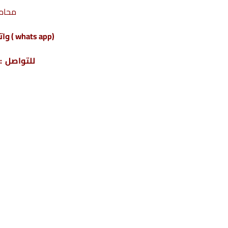
محام
(whats app ) واتس أب : 201220615243+
للتواصل : 04317