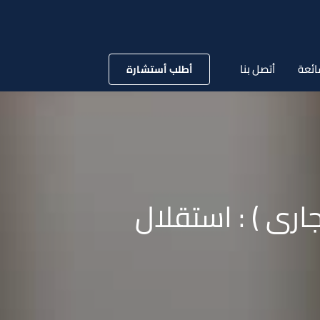
ائعة
أتصل بنا
أطلب أستشارة
١ لسنة ٧٨ قضائية ( تجارى ) : استقلال