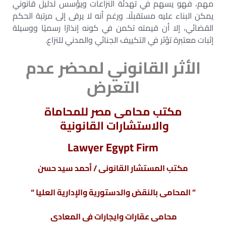
مهم، فهو يسهم في تهدئة النزاعات ويؤسس لدليل قانوني
يمكن البناء عليه مستقبلًا. ورغم أنه لا يرقى إلى مرتبة الحكم
القضائي، إلا أن قيمته تكمن في كونه إنذارًا رسميًا ووسيلة
إثبات معتبرة تؤثر في التكييف الجنائي والمدني للنزاع.
الأثر القانوني لمحضر عدم
التعرض
مكتب محامى مصر للمحاماة
والاستشارات القانونية
Lawyer Egypt Firm
مكتب المستشار القانونى / أحمد سيد حسن
” المحامى بالنقض والدستورية والإدارية العليا “
محامى عقارات وايجارات فى المعادى