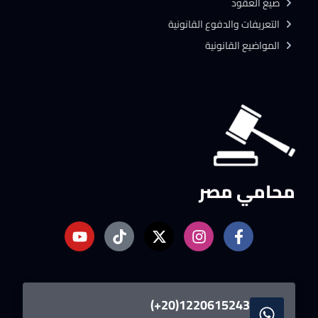
صيغ العقود
التعريفات والدفوع القانونية
المواضيع القانونية
محامي مصر
1220615243(20+)