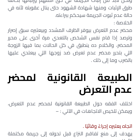
ولكن لابد من إثبات الجريمة في حق المتهم وإثباتها بكافة
طرق الإثبات ومنها شهادة الشهود حتى ينال عقوبته لأنه في
حالة عدم ثبوت الجريمة سيحكم ببراءته.
الخلاصة :
محضر عدم التعرض بيوفر الظرف المشدد وبيعتبره سبق إصرار
وترصد إذا قام نفس الشخص بالتعدي مرة أخرى على محرر
المحضر، والكلام ده ينطبق في كل الحالات بما فيها الزوجة
اللي بتحرر محضر عدم تعرض ضد زوجها اللي بيعتدي عليها
بالضرب وما إلى ذلك .
الطبيعة القانونية لمحضر
عدم التعرض
اختلف الفقه حول الطبيعة القانونية لمحضر عدم التعرض،
ويمكن تلخيص الاتجاهات في الآتي : –
اتجاه يعتبره إجراءً وقائيًا .
يهدف إلى منع تفاقم النزاع قبل تحوله إلى جريمة مكتملة