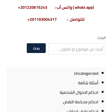
(whats app ) واتس أب : 201220615243+
للتواصل : 201103004317+
البحث
بحث
Uncategorized
أسئلة شائعة
احكام الاحوال الشخصية
احكام محكمة النقض
احكام نقض ايجارات