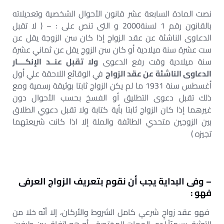
نصت المادة السابعة عشر قانون الأحوال الشخصية وتعديلاته
بالقانون رقم 1 لسنة2000 و التى تنص على : – ( لا تقبل
الدعاوى الناشئة عن عقد الزواج إذا كان سن الزوجة يقل عن
ست عشرة سنة ميلادية أو كان سن الزوج يقل عن ثماني عشرة
سنة ميلادية وقت رفع الدعوى
ولا تقبل عنــد الإنكــــار
الدعاوى الناشئة عن عقد الزواج
في الوقائع اللاحقة علي أول
أغسطس سنة 1931 ما لم يكن الزواج ثابتا بوثيقة رسمية ومع
ذلك تقبل دعوى التطليق أو الفسخ بحسب الأحوال دون
غيرهما إذا كان الزواج ثابتا بأية كتابة ولا تقبل دعوي الطلاق
بين الزوجين متحدي الطائفة والملة إلا اذا كانت شريعتهما
تجيزه )
– وفى البداية يجب أن نقوم بتعريف الزواج العرفى
فهو :
فهو عقد زواجٍ شرعي كامل الشروط والأركان، إلا أنّه خلا من