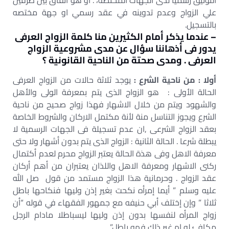
التوثيق رسميّاً لدى الجهات المختصة، . أو هو اتفاق بين طرفين
علي الزواج وعدم تدوينه في عقد رسمي او جهة مختصه
بالتسجيل.
– عندما يذكر أمام الكثيرين منا كلمة الزواج العرفى
يدور فى أذهاننا سؤال عن مدى مشروعية الزواج
العرفى . ومدى صحتة من الناحية القانونية ؟
أولا : من ناحية الشرع :
يوجد ثلاثة حالات من الزواج العرفى
الحالة الأولى : هو الزواج الذى يتم بمعرفة الولى والأهل
والشهود ويتم من خلال الاشهار فهذا زواج صحيح من ناحية
الشرع ويجوز التناسل منة لأنة مكتمل الاركان والشروط الخاصة
بعقد الزواج الشرعى ,ان عدم تسجيلة فى الجهات الرسمية لا
يبطلة شرعا . الحالة الثانية : الزواج الذى يتم بدون أشهار ولا حتى
معرفة الاهل وفى هذة الحالة يعتبر الزواج محرم لعدم أكتمال
ركنى الاشهار ومعرفة الاهل واللذان يعتبران من أهم أركان
عقد الزواج . وحرمانية هذا الزواج مستمد من قول صل الله
عليه وسلم ” أيما إمرأه نكحت بغير إذن وليها فنكاحها باطل
ثلاثا ” وإن إختلف أبي حنيفه مع جمهور الفقهاء في قوله “أن
زواج المرأه لنفسها بدون إذن وليها ليسباطلا مادام الرجل
مكافئ له ام غير ذلك فهو باطل”.