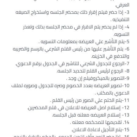
العرفي.
3- إذا حضر فيتم إقرار ذلك بمحضر الجلسه واستخراج الصيغه
التنفيذيه .
4- إذا لم يحضر يتم الاقرار في محضر الجلسه بذلك وتعذر
التسويه.
5-يتم التأشير علي العريضه بمعلومات التسويه .
6- يتم التأشير عليها من رئيس القلم الشرعي بالرسم والضريبه
والتدفع في الخزينه.
7-الرجوع للجدول الشرعي للتاشير في الجدول برقم الدعوي.
8- الرجوع لرئيس القلم لتحديد الجلسه.
9-التصوير بالميكروفيلم إن وجد .
10-تصوير العريضه بعدد الخصوم وصره للجدول وصوره لملف
الدعوي بالمكتب .
11-يتم الختم علي الصور من رئيس القلم .
12- إستلام اصل العريضه للاعلان في قلم المحضرين.
13- إستلام العريضه معلنه قبل الجلسه.
14. تقديمها للمحكمه معلنه .
15-يتم التأجيل لاعادة الاعلان.
16- إذا حضر الزوج وأقر إنتهت الدعوي بالحكم بالاقرار بالزيجه