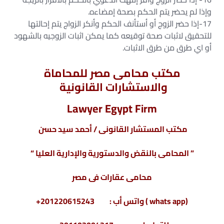
وإذا لم يحضر يتم الحكم بصحة إمضاءه.
17-إذا حضر الزوج أو أستأنف الحكم وأنكر الزواج يتم إحالتها
للتحقيق لاثبات صحة توقيعه كما يمكن اثبات الزوجيه بالشهود
أو اي طرق من طرق الاثبات.
مكتب محامى مصر للمحاماة
والاستشارات القانونية
Lawyer Egypt Firm
مكتب المستشار القانونى / أحمد سيد حسن
” المحامى بالنقض والدستورية والإدارية العليا “
محامى عقارات فى مصر
(whats app ) واتس أب : 201220615243+