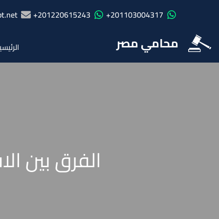
t.net
201220615243+
201103004317+
محامي مصر
الرئيسي
الفرق بين ال