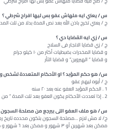
ج / صح فيه قضايا ملهاش عفو بس لها افراج شرطي
س / يعني ايه ملهاش عفو بس ليها افراج شرطي ؟
ج / يعني تخرج باذن الله بعد نص المدة بدلا من تلت المد
س / زي ايه القضايا دي ؟
ج / زي قضايا الاتجار فى السلاح
و قضايا المخدرات بضبطيات أكثر من ١٠ كيلو جرام
و قضايا ” الهيروين” و قضايا الثأر
س/ هو حكم المؤبد ؟ او الأحكام المتعددة لشخص وا
ج / أيوه ليهم عفو
1 . الحكم المؤبد العفو عنه بعد ٢٠ سنه
2 . إذا تعددت الأحكام يكون العفو بعد تلت المدة ” من مجموع الأحكام ”
س / هو ملف العفو اللى بيرجع من مصلحة السجون لازم يقعد ٦ شهور عشان
ج/ لا مش لازم …مصلحة السجون بتكون محدده تاريخ ر
ممكن بعد شهرين أو ٣ شهور و ممكن بعد ٦ شهور و ممكن اكتر من كده