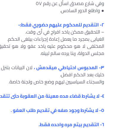
وفي شارع مصدق اسأل عن رقم ٥٧
● واطلع الدور السادس.
٢- التقديم للمحكوم عليهم حضوري فقط:-
– التحقيق ممكن ياخد افراج في أى وقت.
الغيابى بمجرد ما يعمل إعادة إجراءات بيلغى الحكم.
المختفى لا هو محكوم عليه ياخد عفو ولا هو تحقيق م
مجلس الدولة، ربنا يرده سالم لبيته.
٣- المحبوس احتياطي ميقدمش ،
لان البيانات بتن
خليك بعد الحكم افضل.
والسجناء السياسيين ليهم وضع خاص ولجنة خاصة.
٤- لا يشترط قضاء مده معينة من العقوبة حتى تتقدم بطلب عفو.
٥- لا يشترط وجود صفه في تقديم طلب العفو .
٦- التقديم بيتم مره واحده فقط.