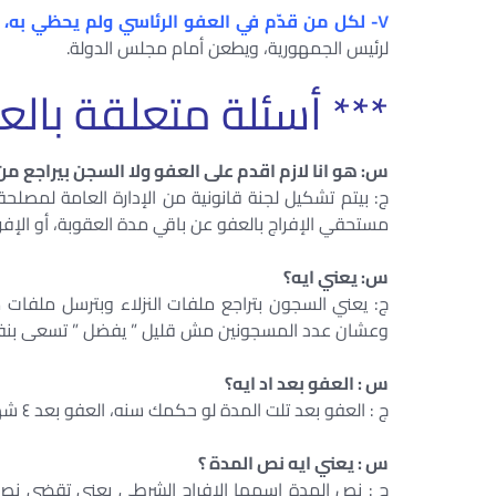
٧- لكل من قدّم في العفو الرئاسي ولم يحظي به،
و
لرئيس الجمهورية، ويطعن أمام مجلس الدولة.
*** أسئلة متعلقة بال
س: هو انا لازم اقدم على العفو ولا السجن بيراجع م
ج: بيتم تشكيل لجنة قانونية من الإدارة العامة لمصل
مستحقي الإفراج بالعفو عن باقي مدة العقوبة، أو الإف
س: يعني ايه؟
ج: يعني السجون بتراجع ملفات النزلاء وبترسل ملفا
وعشان عدد المسجونين مش قليل ” يفضل ” تسعى بنف
س : العفو بعد اد ايه؟
ج : العفو بعد تلت المدة لو حكمك سنه، العفو بعد ٤ شهور ولو حكمك ٥ سنين، العفو بعد ٢٠ شهر.
س : يعني ايه نص المدة ؟
ج : نص المدة اسمها الافراج الشرطي يعني تقضي نص