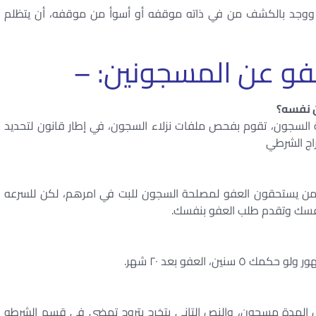
وجد بالكشف من في ذاته موقفه أو أسوأ من موقفه، أن يتظلم
عفو عن المسجونين: –
ن نفسه؟
حة السجون، تقوم بفحص ملفات نزلاء السجون، في إطار قانون لتحديد
راج الشرطي
ت من يستحقون العفو لمصلحة السجون للبت في امرهم، لكن للسرعه
سك وتقدم طلب العفو بنفسك.
 المدة مسجون، والنص التاني بتخرج بتروح تمضي في قسم الشرطه