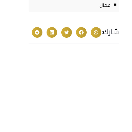
عمال
شارك: