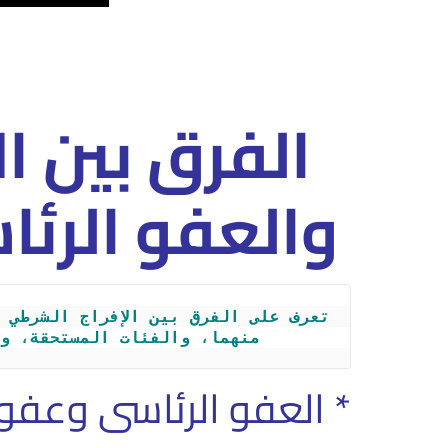
الفرق بين ا
والعفو الرئ
منهما، والفئات المستحقة، وا
* العفو الرئاسى وعفو