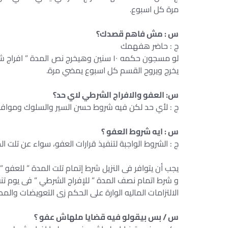
مرة كل اسبوع.
س : مش فاهم قصدك؟
ج : حاضر هفهمك
يخرج ويروح القسم كل اسبوع يمضي مرة.
س: العفو والافراج الشرطي لاي حد؟
ج : لأي حد لكن فيه شروط حسن السير والسلوك وموافق
س : ايه شروط العفو ؟
ج : الشروط الواجبة لتنفيذ قرارات العفو، سواء عن تلت ا
يجب أن يتوافر فى النزيل شرط إتمام تلت المدة ” للعفو ”
و شرط اتمام نصف المدة ” للإفراج الشرطي ” فى يوم تنف
الالتزامات الماليه الوارة على الحكم زى التعويضات والمص
س / بس بيقولو فيه قضايا ملهاش عفو ؟