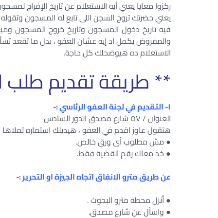
ركزوا معايا يعني أيه الاستعلام عن تاريخ الإفراج لمسجو
يعني حضرتك تروح السجن اللى تابع له المسجون وتقوله 
فيه تاريخ دخول المسجون وتاريخ خروج المسجون وميع
والمفروض يكمل اد إيه عشان العفو ، بدل ما تقعد تسأ
الاستعلام ده هيوضحلك كل حاجة.
** طريقة تقديم طلب ال
١- التقديم في لجنة العفو الرئاسي :-
العنوان / ٥٧ شارع مصدق الدور السادس
هتقول عاوز اقدم في العفو ، هيديلك استماره تملاها
● مش مطلوب أى ورق خالص.
● خد معاك رقم القضية فقط.
عن طريق مترو الانفاق اتجاه الجيزة او التحرير :-
● أنزل محطة مترو البحوث .
● واسأل عن شارع مصدق.