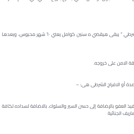
لو مسجون حكمه ١٠ سنين وهيخرج نص المدة ” افراج شرطي ” يبقى هيقضي ه سنين كوامل يعني ٦٠ شهر محبوس، وبعدها
ة الامن على خروجه.
لمدة أو الافراج الشرطى هى: –
يذ العفو بالإضافة إلى حسن السير والسلوك. بالاضافة لسداده لكافة
اريف الجنائية