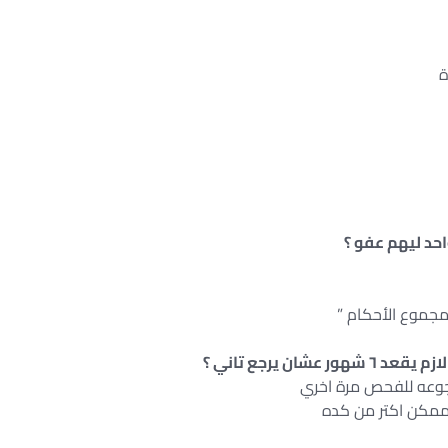
ة
حد ليهم عفو ؟
 يرجع تاني ؟
جوعه للفحص مرة اخري