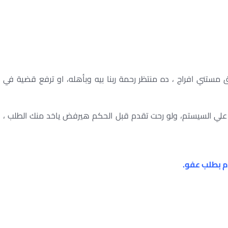
ستني افراج ، ده منتظر رحمة ربنا بيه وبأهله، او ترفع قضية في
زل علي السيستم، ولو رحت تقدم قبل الحكم هيرفض ياخد منك الطلب ،