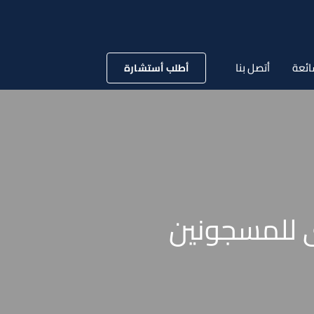
ائعة
أتصل بنا
أطلب أستشارة
ى للمسجونين