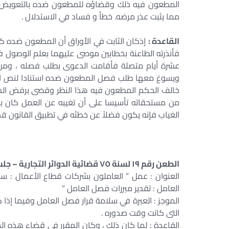
المطعون فيه ذلك وقضاؤه للمطعون ضده بالتعويض عن 
مما يثبت عذر مرضه. خطأ و فساد في الاستدلال .
القاعدة :
عشرة أيام متصلة فأقامت الدعوى بطلب فصله ، ومن ث
خالف الحكم المطعون فيه هذا النظر وقضى برفض الد
من مستحقاته تأسيسا على أن تغيبه عن العمل كان بسب
الغياب فإنه يكون فضلاً عن خطئه في تطبيق القانون قد 
الطعن رقم ١٩ لسنة ٧٥ قضائية الدوائر التجارية – جلسة ٢٠٠٦/٠٢/٠٩
العنوان : عمل ” العاملون بشركات قطاع الأعمال : س
العامل : تقدير مبررات فصل العامل ”
الموجز : العبرة في سلامة قرار فصل العامل وفيما إذ
التى كانت وقت صدوره .
القاعدة : لما كان ذلك ، وكان المقرر في قضاء هذه ا