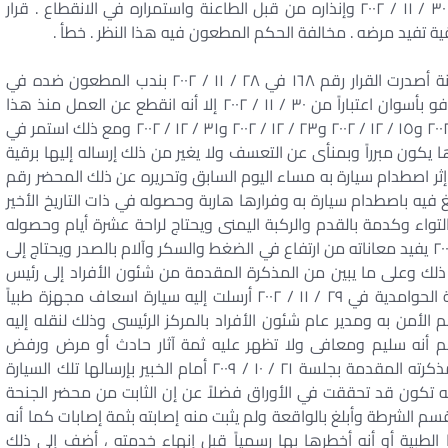
انقطاع المطعون ضده عن العمل اعتباراً من ٣٠ / ١١ / ٢٠٠٢ وإنذاره من قبل الطاعنة واستمراره في الانقطاع . قرار
رقية تفيد مرضه . مخالفة الحكم المطعون فيه هذا النظر . خطأ .
إذ كان الواقع في الدعوى أن الشركة الطاعنة أصدرت القرار رقم ١٦٨ في ٢٨ / ١١ / ٢٠٠٢ بندب المطعون ضده في
العمل بمصنع فينوس بالحوامدية إلى العمل بمصنع إدفو بأسوان اعتباراً من ٣٠ / ١١ / ٢٠٠٢ إلا أنه انقطع عن العمل منذ هذا
التاريخ الأخير فأنذرته كتابيا بخطابات مسجلة فى١٠ / ١٢ / ٢٠٠٢ و١٥ / ١٢ / ٢٠٠٢ و٢٣ / ١٢ / ٢٠٠٢ و٣١ / ١٢ / ٢٠٠٢ ومع ذلك استمر في
ت خدمته بتاريخ ١١ / ١ / ٢٠٠٣ فإن قرارها يكون مبرراً وبمنأى عن التعسف ولا يغير من ذلك إرساله إليها برقية
ه وملازمته الفراش إثر اصطدام سيارة به مساء اليوم السابق وتحريره عن ذلك المحضر رقم
جنح الهرم في ٢٩ / ١١ / ٢٠٠٢ والذى أبلغ فيه باصطدام سيارة به وفرارها هاربة وحصوله في ذات التاريخ الأخير
واء وكدمة بالقدم والركبة اليمنى ويحتاج لراحة عشرة أيام وحصوله
على تقرير طبي آخر من ذات المستشفى في ٢٥ / ١٢ / ٢٠٠٢ يفيد معاناته من ارتفاع في الضغط والسكر وآلام بالصدر ويحتاج إلى
ر ذلك وعلى ما يبين من المذكرة المقدمة من شئون الأفراد إلى رئيس
مجلس الإدارة وكذا المحضر رقم ٢١ أحوال قسم شرطة الحوامدية في ٢٩ / ١١ / ٢٠٠٢ أرسلت إليه سيارة اسعاف مجهزة طبياً
من به ومدير عام شئون الأفراد بالمركز الرئيسى وذلك لنقله إليه
ن لهم أنه سليم ومعافى ولا تظهر عليه ثمة آثار حادث أو مرض ورفض
الحضور معهم وقد أقر هو بصحيفة الدعوى الثانية ومذكرته المقدمة بجلسة ٢١ / ١٠ / ٢٠٠٩ أمام الخبير بإرسالها تلك السيارة
ليه تكون قد تحققت في الأوراق فضلاً عن إن الثابت من محضر الجنحة
١١ / ٢٠٠٢ أنه حضر بشخصه لقسم الشرطة وأبلغ بالواقعة ولم يثبت منه إصابته بثمة إصابات كما أنه
الطبية أو أنه أخطرها بها رسمياً قبل إنهاء خدمته ، أضف إلى ذلك