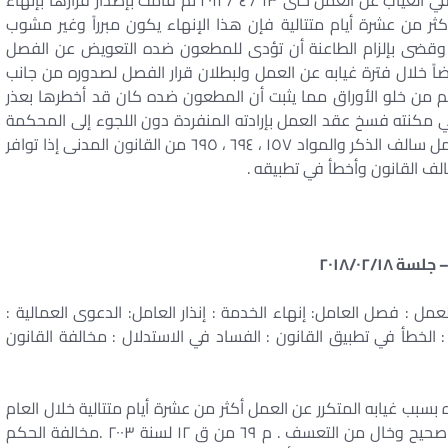
محل إقامته المعلوم لها في ١٠ / ٤ / ٢٠١١ إلا أنه استمر في الغياب عن العمل حتى ١٣ / ٤ / ٢٠١١ ثم قامت بإصدار قرارها بإنهاء
ر من عشرة أيام متتالية فإن هذا الإنهاء يكون مبرراً وغير مشوب
 وقضى بإلزام الطاعنة أن تؤدى للمطعون ضده التعويض عن الفصل
اً خلال فترة غيابه عن العمل ولبطلان قرار الفصل لصدوره من جانب
غم من خلو الأوراق مما يثبت أن المطعون ضده كان قد أخطرها بعذر
مكنته فسخ عقد العمل بإرادته المنفردة دون اللجوء إلى المحكمة
العمالية طبقاً لما تقضى به المادة ( ١١٠ ) من قانون العمل سالف الذكر والمواد ١٥٧ ، ٦٩٤ ، ٦٩٥ من القانون المدنى إذا توافر
 : فصل العامل: إنهاء الخدمة : إنذار العامل: الدعوى العمالية :
 الخطأ في تطبيق القانون : الفساد في الاستدلال : مخالفة القانون
سبب غيابه المتكرر عن العمل أكثر من عشرة أيام متتالية خلال العام
ذاته بدون عذر رغم إنذاره . مؤداه .طلب الطاعنة فصله صحيح وخال من التعسف . م ٦٩ من ق ١٢ لسنة ٢٠٠٣ .مخالفة الحكم