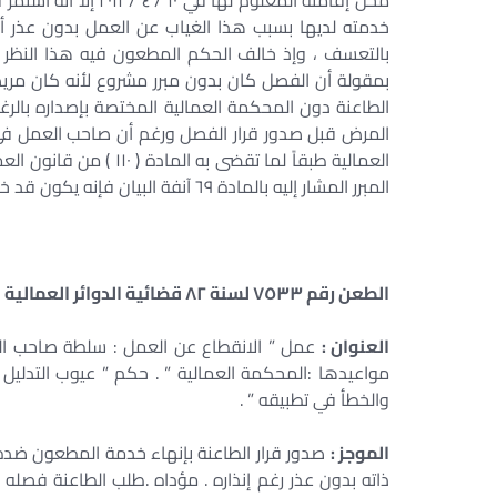
خدمته لديها بسبب هذا الغياب عن العمل بدون عذر أكث
بالتعسف ، وإذ خالف الحكم المطعون فيه هذا النظر
بمقولة أن الفصل كان بدون مبرر مشروع لأنه كان مريض
الطاعنة دون المحكمة العمالية المختصة بإصداره بالر
المرض قبل صدور قرار الفصل ورغم أن صاحب العمل في 
المبرر المشار إليه بالمادة ٦٩ آنفة البيان فإنه يكون قد خالف القانون وأخطأ في تطبيقه .
الطعن رقم ٧٥٣٣ لسنة ٨٢ قضائية الدوائر العمالية – جلسة ٢٠١٨/٠٢/١٨
العنوان :
عمل ” الانقطاع عن العمل : سلطة صاحب العمل
مواعيدها :المحكمة العمالية ” . حكم ” عيوب التدليل :
والخطأ في تطبيقه ” .
الموجز :
صدور قرار الطاعنة بإنهاء خدمة المطعون ضده ب