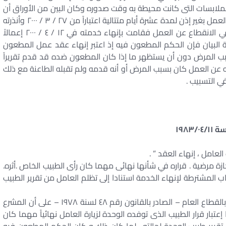
ابسات التى كانت محيطة به وقت صدوره وكان البين من الأوراق أن
الطاعنة قد تمسكت بأن المطعون ضده قد انقطع عن العمل بغير إذن لمدة عشرة أيام متتالية اعتباراً من ٢٧ / ٣ / ٢٠٠٠ وأنذرته
بالغياب بعد سبعة أيام في ٩ / ٤ / ٢٠٠٠ غير أنه استمر في الانقطاع عن العمل فقامت بإنهاء خدمته في ١٢ / ٤ / ٢٠٠٠ إعمالاً
لقانونية المنصوص عليها في المادة ٨٥ سالفة البيان فإن الحكم المطعون فيه إذ اعتبر إنهاء عقد عمل المطعون
ب المرض دون أن يستظهر ما إذا كان المطعون ضده قد قدم تقريراً
ه عن العمل كان بسبب المرض أو أنه قدمه ولم تقبله الطاعنة مع ذلك
ي التسبيب .
لعامل ، إنهاء العقد ” .
ازة مرضية . قراره في شأنها نهائى مهما كان رأى الطبيب الخاص .أثره.
المشترطة لإنهاء الخدمة استنادا إلى تظلم العامل من تقرير الطبيب
القاعدة : يدل نص المادة ٦٨ من قانون نظام العاملين بالقطاع العام – الصادر بالقانون رقم ٤٨ لسنة ١٩٧٨ – على أن المشرع
بار قرار الطبيب الذى توفده الوحدة لزيارة العامل نهائياً مهما كان