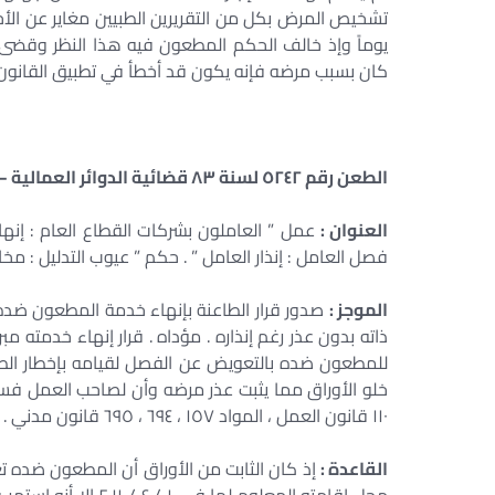
تشخيص المرض بكل من التقريرين الطبيين مغاير عن الأخر
يوماً وإذ خالف الحكم المطعون فيه هذا النظر وقضى
كان بسبب مرضه فإنه يكون قد أخطأ في تطبيق القانون 
الطعن رقم ٥٢٤٢ لسنة ٨٣ قضائية الدوائر العمالية – جلسة ٢٠١٧/٠٥/٢٤
العنوان :
عمل ” العاملون بشركات القطاع العام : إنها
فصل العامل : إنذار العامل ” . حكم ” عيوب التدليل : مخا
الموجز :
صدور قرار الطاعنة بإنهاء خدمة المطعون ضده ب
ذاته بدون عذر رغم إنذاره . مؤداه . قرار إنهاء خدمت
للمطعون ضده بالتعويض عن الفصل لقيامه بإخطار الطا
خلو الأوراق مما يثبت عذر مرضه وأن لصاحب العمل فسخ 
١١٠ قانون العمل ، المواد ١٥٧ ، ٦٩٤ ، ٦٩٥ قانون مدني . مخالفة للقانون وخطأ .
القاعدة :