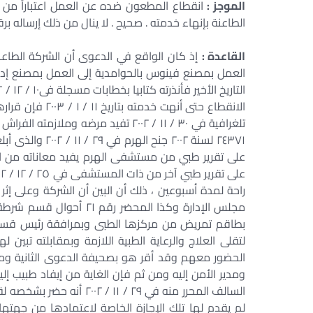
الموجز :
الطاعنة بإنهاء خدمته . صحيح . لا ينال من ذلك إرساله ب
القاعدة :
الانقطاع حتى أنه
تلغرافية في ٣٠ / ١١ / ٢٠٠٢ تفيد مرض
٢٤٣٧١ لسنة ٢٠٠٢ 
على تقرير طبي من مستشفى الهرم يفيد معاناته من الت
راحة لمدة أسبوعين ، ذلك أن البين أن الشركة وعلى إث
بطاقم تمريض من مركزها الطبى وبمرافقة رئيس قسم الأ
لتقلى العلاج والرعاية الطبية اللازمة وبمقابلته تبي
ومدير الأمن إليه ومن ثم فإن الغاية من إيفاد طبيب إ
السالف المحرر منه في ٢٩ / 
لم يقدم لها تلك الإجازة الخاصة لاعتمادها من جهتها 