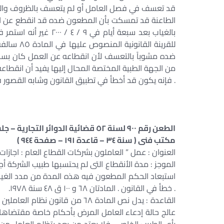
قد تعسف في فصل العامل أو لم يتعسف بالظروف والمل
للقرينة ا
ضده مشوباً بالتعسف لأن انقطاعه عن العمل كان بسب
من الجهة الطبية المختصة المحال إليها يفيد أن انقطاع
. فإنه يكون قد أخطأ في تطبيق القانون وشابه القصور ف
الطعن رقم ٩٠٠ لسنة ٥٢ قضائية الدوائر التجارية – جلسة ١٩٨٣/٠٤/١١
مكتب فنى ( سنة ٣٤ – قاعدة ١٩١ – صفحة ٩٤٤ )
العنوان : عمل ” العاملون بشركات القطاع العام : اجازات ا
الموجز : مدة الأنقطاع التى لم يحتسبها طبيب الشركة أج
استبعاد الحكم المطعون فيه هذه المدة من مدد الغياب 
. خطأ في القانون . المادتان ٦٨ و ١٠٠ ق ٤٨ سنة ١٩٧٨.
عالج حالة إدعاء العامل المرض بأحكام خاصة مقتضاها إعت