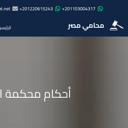
t.net
201220615243+
201103004317+
محامي مصر
الرئيسي
أحكام محكمة ا