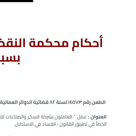
أحكام محكمة النقض
بسب
الطعن رقم ١٤٥٧٣ لسنة ٨٢ قضائية الدوائر العمالية – جلسة ٢٠١٤/٠٦/١٥
العنوان :
عمل ” العاملون بشركة السكر والصناعات التكام
الخطأ في تطبيق القانون : الفساد في الاستدلال