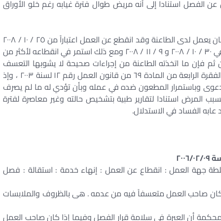
الفصل استنادا إلى أنه مريض طوال فترة غيابه رغم خلو الأوراق
إذكان الثابت في الأوراق أن المطعون ضده كان يعمل لدى الطاعنة وقد انقطع عن العمل اعتباراً من ٢٥ / ١٠ / ٢٠٠٨
فأنذرته الطاعنة بخطابين موصى عليهما بعلم الوصول في ٣٠ / ١٠ / ٢٠٠٨ و ٩ / ١١ / ٢٠٠٨ ومع ذلك استمر في انقطاعه لأكثر من
م فإن ما اتخذته الطاعنة من إجراءات صحيحة لا يشوبها التعسف
ويسوغ معها طلب فصل المطعون ضده استنادا لنص الفقرة الرابعة من المادة ٦٩ من قانون العمل رقم ۱۲ لسنة ۲۰۰۳ ، وإذ
عوى وباستمرار المطعون ضده في عمله وبأن تؤدي له ما لم يصرف
ب المرض استنادا لتقارير طبية بتشخيص حالته وغير معاصرة لفترة
عابه الفساد في الاستدلال.
لطة جهة العمل : انقطاع عن العمل : إنهاء خدمة : استقالة : فصل
ا كان صاحب العمل متعسفاً فيه من عدمه . هى بالظروف والملابسات
لمحكمة أن العبرة في سلامة قرار الفصل وفيما إذا كان صاحب العمل