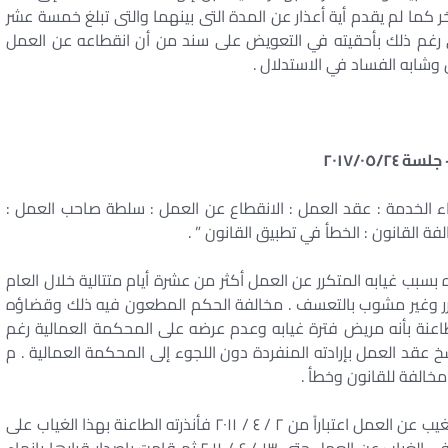
 كما لم يقدم أية أعذار عن المدة التى بينهما والتى تبلغ خمسة عشر
 رغم ذلك بأحقيته في التعويض على سند من أن انقطاعه عن العمل
وشابه الفساد في الاستدلال .
ء الخدمة : عقد العمل : الانقطاع عن العمل : سلطة صاحب العمل :
لفة القانون : الخطأ في تطبيق القانون ” .
سبب غيابه المتكرر عن العمل أكثر من عشرة أيام متتالية خلال العام
ه مبرر وغير مشوب بالتعسف . مخالفة الحكم المطعون فيه ذلك وقضاؤه
عنة بأنه مريض فترة غيابه وعدم عرضه على المحكمة العمالية رغم
عقد العمل بإرادته المنفردة دون اللجوء إلى المحكمة العمالية . م
إذ كان الثابت من الأوراق أن المطعون ضده تغيب عن العمل اعتباراً من ٢ / ٤ / ٢٠١١ فأنذرته الطاعنة بهذا الغياب على