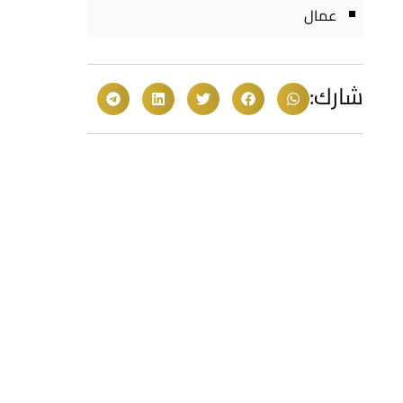
عمال
شارك: