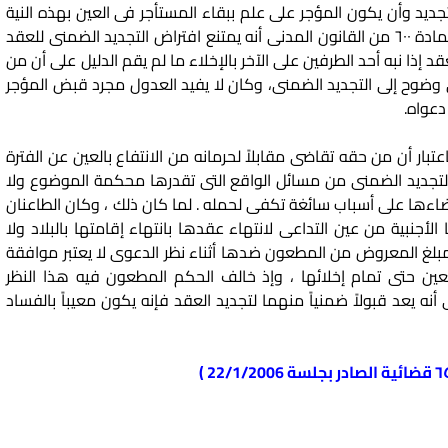
جديد وأن يكون المؤجر على علم ببقاء المستأجر فى العين بهذه النية
وأن يكون غير معترض على ذلك راضياً به إلا أن مؤدى المادة ٦٠٠ من القانون المدنى أنه يمتنع افتراض التجديد الضمنى للعقد
د إذا نبه أحد الطرفين على الآخر بالإخلاء ما لم يقم الدليل على أن من
 وضوح إلى التجديد الضمنى، وكان لا يفيد العدول مجرد قبض المؤجر
دعواه.
عتبار أن من حقه تقاضى مقابلاً لحرمانه من الانتفاع بالعين عن الفترة
 التجديد الضمنى من مسائل الواقع التى تقدرها محكمة الموضوع ولا
ها على أسباب سائغة تكفى لحمله . لما كان ذلك ، وكان الطاعنان
نبية من عين التداعى لانتهاء عقدها بانتهاء إقامتها بالبلاد ولا
بلغ المعروض من المطعون ضدها أثناء نظر الدعوى لا يعتبر موافقة
عين حتى تمام إخلائها ، وإذ خالف الحكم المطعون فيه هذا النظر
نه يعد قبولاً ضمنياً منهما لتجديد العقد فإنه يكون معيباً بالفساد
يجار , التجديد الضمنى لعقد الايجار,التجديد الضمنى لعقد الايجار ,