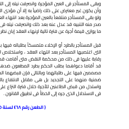
وبقى المستأجر فى العين المؤجرة وانصرفت نيته إلى الت
ولو بقى المستأجر منتفعاً بالعين المؤجرة بعد انتهاء العق
صدر منه التنبيه قد عدل عنه بعد ذلك وانصرفت نيته فى
ما يوازى قيمة أجرة عن فترة تالية لإنهاء العقد إبان نظر 
قبل المستأجر بالطرد أو الإخلاء متمسكاً بطلباته فيها با
التى اغتصبها المستأجر بعد انتهاء العقد ، واستخلاص
رقابة عليها فى ذلك من محكمة النقض متى أقامت قضاء
قد أقاما دعواهما بطلب الحكم بطرد المطعون ضدها الأج
مصممين فيها على طلباتهما وبالتالى فإن قبضهما الم
ضمنية منهما على التجديد بل هى مقابل الانتفاع بال
واستدل من قبض الطاعنين للأجرة خلال فترة النزاع على أ
فى الاستدلال الذى جره إلى الخطأ فى تطبيق القانون .
( الطعن رقم ٤٦٨ لسنة ٦٥ قضائية الصادر بجلسة 22/1/2006 )
التجديد الضمنى لعقد الايجار ,التجديد الضمنى لعقد الا
التجديد الضمنى لعقد الايجار ,