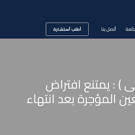
ائعة
أتصل بنا
أطلب أستشارة
نة ٦٥ قضائية ( مدنى ) : يمتنع افتراض
ين المؤجرة بعد انتهاء