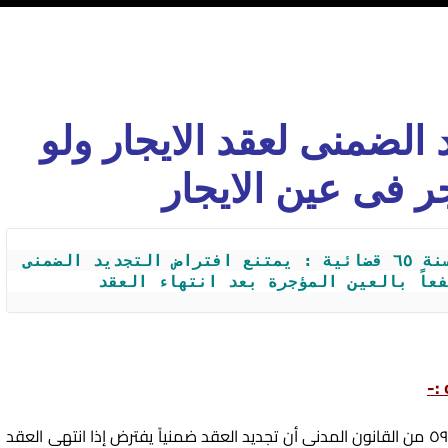
الضمنى لعقد الايجار ولو
ر فى عين الايجار
الطعن / حكم محكمة النقض رقم ٤٦٨ لسنة ٦٥ قضائية : يمتنع افتراض التجديد الضمنى 
عاً بالعين المؤجرة بعد انتهاء العقد
:-
يفترض إذا انتهى العقد