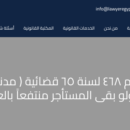
info@lawyeregyp
ة
من نحن
الخدمات القانونية
المكتبة القانونية
أسئلة ش
حكم محكمة النقض رقم ٤٦٨ لس
و بقى المستأجر منتفعاً بالع