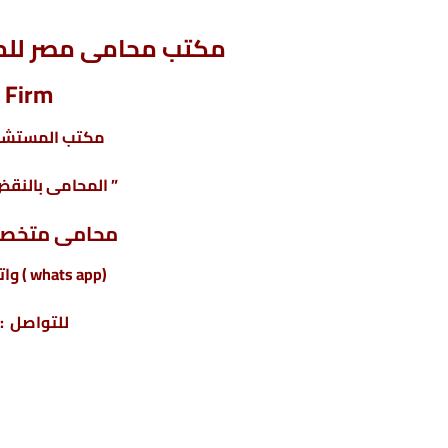
مكتب محامى مصر للمح
 Firm
مكتب المستشار
” المحامى بالنقض 
محامى متخص
(whats app ) واتس أب : 201220615243+
للتواصل : 04317