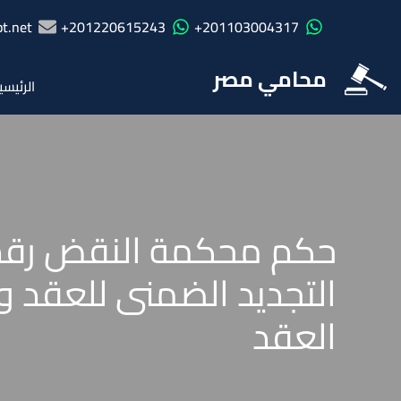
t.net
201220615243+
201103004317+
محامي مصر
الرئيسي
التجديد الضمنى للعقد ول
العقد