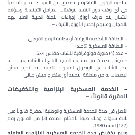
بحلمية الزيتون بالقاهرة وبتصديق من السيد / المدير شخصياً
فى أى وقت دون التقيد بتوقيتات المراحل التجنيدية وهؤلاء
الشبان يتم صرف أوراق إجراءات اللجنة الطبية العليا لهم
بالمجان وعليهم إحضار الأوراق الأتية : –
– البطاقة الشخصية الورقية أو بطاقة الرقم القومى.
– البطاقة العسكرية (6جند).
– عدد (4) صورة فوتوغرافية للشاب مقاس 4×6.
– فيش بصمات من مندوب التجنيد التابع له الشاب وفى حالة
عجز الشاب عن الوصول لمندوب التجنيد يتم تحرير فيش
البصمات له من منطقة التجنيد أو إستخراج فيش جنائى .
– الخدمة العسكرية الإلزامية والتخفيضات
المقررة قانوناً : –
الأصل فى مدة الخدمة العسكرية والوطنية المقررة قانوناً هى
ثلاث سنوات وذلك طبقاً لأحكام المادة (3) من القانون رقم
(127) لسنة 1980.
‌ويتم تخفيض مدة الخدمة العسكرية الإلزامية العاملة