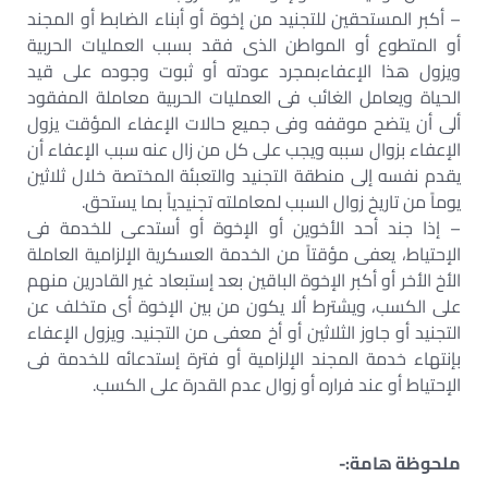
– أكبر المستحقين للتجنيد من إخوة أو أبناء الضابط أو المجند
أو المتطوع أو المواطن الذى فقد بسبب العمليات الحربية
ويزول هذا الإعفاءبمجرد عودته أو ثبوت وجوده على قيد
الحياة ويعامل الغائب فى العمليات الحربية معاملة المفقود
ألى أن يتضح موقفه وفى جميع حالات الإعفاء المؤقت يزول
الإعفاء بزوال سببه ويجب على كل من زال عنه سبب الإعفاء أن
يقدم نفسه إلى منطقة التجنيد والتعبئة المختصة خلال ثلاثين
يوماً من تاريخ زوال السبب لمعاملته تجنيدياً بما يستحق.
– إذا جند أحد الأخوين أو الإخوة أو أستدعى للخدمة فى
الإحتياط، يعفى مؤقتاً من الخدمة العسكرية الإلزامية العاملة
الأخ الأخر أو أكبر الإخوة الباقين بعد إستبعاد غير القادرين منهم
على الكسب، ويشترط ألا يكون من بين الإخوة أى متخلف عن
التجنيد أو جاوز الثلاثين أو أخ معفى من التجنيد. ويزول الإعفاء
بإنتهاء خدمة المجند الإلزامية أو فترة إستدعائه للخدمة فى
الإحتياط أو عند فراره أو زوال عدم القدرة على الكسب.
ملحوظة هامة:-