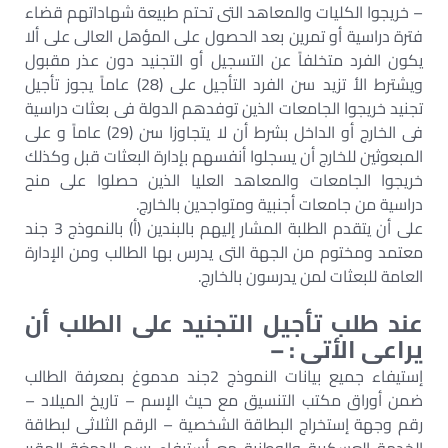
– خريجوا الكليات والمعاهد التى تحتم طبيعة شهاداتهم قضاء
فترة دراسية أو تمرين بعد الحصول على المؤهل العالى على ألا
يكون الفرد متخلفاً عن التسجيل أو التجنيد دون عذر مقبول
ويشترط الأ تزيد سن الفرد التأجيل على (28) عاماً يجوز تأجيل
تجنيد خريجوا الجامعات الذين توفدهم الدولة فى بعثات دراسية
فى الخارج أو الداخل بشرط أن لا يتجاوزا سن (29) عاماً و على
المبعوثين للخارج أن يسجلوا أنفسهم بإدارة البعثات قبل وكذلك
خريجوا الجامعات والمعاهد العليا الذين حصلوا على منح
دراسية من جامعات أجنبية ومتواجدين بالخارج.
على أن يتقدم الطلبة المشار إليهم بالبندين (أ) بالنموذج 3 جند
معتمد ومختوم من الجهة التى يدرس بها الطالب ومن الإدارة
العامة للبعثات لمن يدرسون بالخارج.
عند طلب تأجيل التجنيد على الطلب أن
يراعى الأتى : –
إستيفاء جميع بيانات النموذج 2جند مدموغ بمعرفة الطالب
ضمن أوراق مكتب التنسيق مع حيث الإسم – تاريخ الميلاد –
رقم وجهة إستخراج البطاقة الشخصية – الرقم الثلاثى لبطاقة