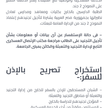
الخدمة العسكرية والوطنية مع أستيفاء رسم الدمغة المقرر
على النموذج 2 جند.
الطلبة الدارسين بالخارج بكليات ومعاهد ومدارس تعادل
نظيراتها بجمهورية مصر العربية يشترط لتأجيل تجنيدهم إعتماد
النموذج 2 جند من الإدارة العامة للبعثات.
– فى حالة الإستفسار عن أى بيانات أو معلومات بشأن
تأجيل التجنيد على الطالب مراجعة مكتب الإتصال العسكرى
التابع لإدارة التجنيد والتعبئة والكائن بمبنى الجامعة.
إستخراج تصريح بالإذن
للسفر:-
– الشبان المستحقين للإذن بالسفر للخارج من إدارة التجنيد
والتعبئة أو مناطق التجنيد والتعبئة:
– المؤجل تجنيدهم للدراسة بالخارج.
– المستثنون مؤقتاً من أداء الخدمة العسكرية.