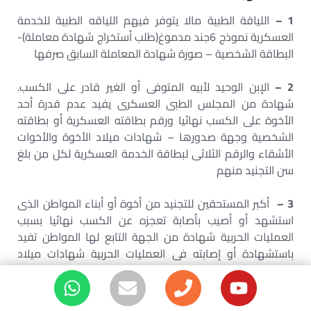
1 –
اللياقة الطبية مالا يتوفر فيهم اللياقه الطبية للخدمة
العسكرية نموذج 6جند مدموغ(طلب أستخراج شهادة معاملة)-
البطاقة الشخصية – صورة شهادة المعاملة السابق صرفها
2 –
الإبن الوحيد لأبيه المتوفى أو الغير قادر على الكسب.
شهادة من المجلس الطبى العسكرى يفيد عدم قدرة أحد
الأخوة على الكسب نهائيا ورقم بطاقته العسكرية أو بطاقته
الشخصية وجهة صدورها – شهادات ميلاد الأخوة والأخوات
الأشقاء والرقم الثلاثى لبطاقة الخدمة العسكرية لكل من بلغ
سن التجنيد منهم
3 –
أكبر المستحقين للتجنيد من أخوة أو أبناء المواطن الذى
استشهد أو أصيب بأصابة تعجزه عن الكسب نهائيا بسبب
العمليات الحربية شهادة من الجهة التابع لها المواطن تفيد
باستشهادة أو إصابته فى العمليات الحربية شهادات ميلاد
الأخوة الذكور والموقف التجنيدى لكل من بلغ سن التجنيد
منهم – شهادة وفاة لكل من توفى من ألاخوة الذكور