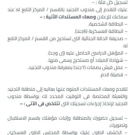
تسجيل كل فئة : –
عليك التقدم إلى مندوب التجنيد بالقسم / المركز التابع له عند
سماعك للإعلان
ومعك المستندات الأتية : –
– البطاقة الشخصية.
– البطاقة العسكرية (6جند).
– صحيفة الحالة الجنائية التى تستخرج من القسم / المركز التابع
له.
– المؤهل الدراسى الحاصل عليه (إن وجد).
– شهادة الميلاد أو مستخرج رسمى منها.
– عمل فيش بصمات (1جند) بمعرفة مندوب التجنيد.
– فصيلة الدم.
تتقدم ومعك المستندات المنوه عنها بعاليه إلى منطقة التجنيد
والتعبئة المختصة فى التوقيت المحدد لك بواسطة مندوب
التجنيد لإتخاذ إجراءات تسجيلك التى
تتلخص فى الآتى : –
– تسجيل حضورك بالمنطقة وإثبات مؤهلك بقسم الاستقبال
وتصويرك.
– الكشف الطبى عليك بواسطة المجلس الطبى العسكرى