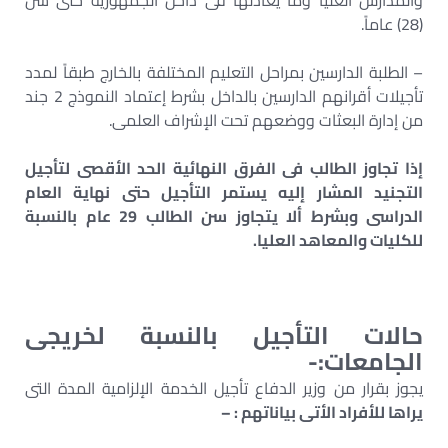
والمدارس العليا وما يعادلها فى داخل الجمهورية حتى سن
(28) عاماً.
– الطلبة الدارسين بمراحل التعليم المختلفة بالخارج طبقاً لمدد
تأجيلات أقرانهم الدارسين بالداخل بشرط إعتماد النموذج 2 جند
من إدارة البعثات ووضعهم تحت الإشراف العلمى.
إذا تجاوز الطالب فى الفرق النهائية الحد الأقصى لتأجيل
التجنيد المشار إليه يستمر التأجيل حتى نهاية العام
الدراسى وبشرط ألا يتجاوز سن الطالب 29 عام بالنسبة
للكليات والمعاهد العليا.
حالات التأجيل بالنسبة لخريجى
الجامعات:-
يجوز بقرار من وزير الدفاع تأجيل الخدمة الإلزامية المدة التى
يراها للأفراد الأتى بياناتهم : –