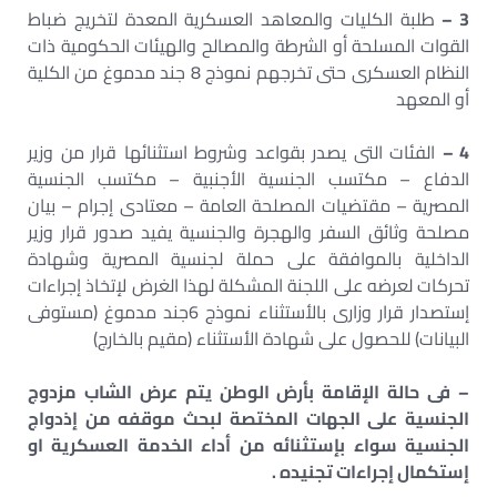
3 –
طلبة الكليات والمعاهد العسكرية المعدة لتخريج ضباط
القوات المسلحة أو الشرطة والمصالح والهيئات الحكومية ذات
النظام العسكرى حتى تخرجهم نموذج 8 جند مدموغ من الكلية
أو المعهد
4 –
الفئات التى يصدر بقواعد وشروط استثنائها قرار من وزير
الدفاع – مكتسب الجنسية الأجنبية – مكتسب الجنسية
المصرية – مقتضيات المصلحة العامة – معتادى إجرام – بيان
مصلحة وثائق السفر والهجرة والجنسية يفيد صدور قرار وزير
الداخلية بالموافقة على حملة لجنسية المصرية وشهادة
تحركات لعرضه على اللجنة المشكلة لهذا الغرض لإتخاذ إجراءات
إستصدار قرار وزارى بالأستثناء نموذج 6جند مدموغ (مستوفى
البيانات) للحصول على شهادة الأستثناء (مقيم بالخارج)
– فى حالة الإقامة بأرض الوطن يتم عرض الشاب مزدوج
الجنسية على الجهات المختصة لبحث موقفه من إذدواج
الجنسية سواء بإستثنائه من أداء الخدمة العسكرية او
إستكمال إجراءات تجنيده .