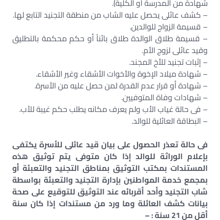
شهادة من المدرسة أو الكلية).
– كشف عائلى يحصل عليه الشاب من منطقة التجنيد التابع لها.
– قسيمة الزواج للوالدين.
– قسيمة طلاق الوالدة طلاق بائناً أو حكم محكمة بالتطليق
وقيد عائلى لزوج الأم.
– إثبات تجنيد للأخ المجند.
– شهادة ميلاد الإخوة والأخوات الأشقاء وغير الأشقاء.
– شهادة أو قرار عدم القدرة لمن حصل عليه من الأسرة.
– شهادات وفاة المتوفيين.
– فى حالة غياب الأب ولم يعرف مكانه يطلب حكم غيبة للأب.
– البطاقة العائلية للوالد.
فى حالة تعذر الحصول على بيان قيد عائلى للأسرة يكتفى
بإعلام الوراثة للوالد إذا كان متوفى يتم توثيق هذه
المستندات بمكتب التوثيق بمناطق التجنيد والتعبئة أو
بمجمع خدمة المواطنين بإدارة التجنيد والتعبئة بواسطة
شاب التجنيد وأحد أقربائه عند التوثيق للتوقيع على صحة
بيانات كشف العائلة وما ورد من مستندات إذا كان سنة
أقل من 21 سنة : –