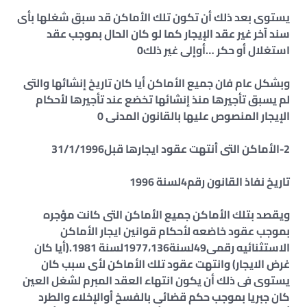
يستوى بعد ذلك أن تكون تلك الأماكن قد سبق شغلها بأى
سند آخر غير عقد الإيجار كما لو كان الحال بموجب عقد
استغلال أو حكر …أوإلى غير ذلك0
وبشكل عام فان جميع الأماكن أيا كان تاريخ إنشائها والتى
لم يسبق تأجيرها منذ إنشائها تخضع عند تأجيرها لأحكام
الإيجار المنصوص عليها بالقانون المدنى 0
2-الأماكن التى أنتهت عقود ايجارها قبل31/1/1996
تاريخ نفاذ القانون رقم4لسنة 1996
ويقصد بتلك الأماكن جميع الأماكن التى كانت مؤجره
بموجب عقود خاضعه لأحكام قوانين ايجار الأماكن
الاستثنائيه رقمى49لسنة1977،136لسنة 1981.(أيا كان
غرض الايجار) وانتهت عقود تلك الأماكن لأى سبب كان
يستوى فى ذلك أن يكون انتهاء العقد المبرم لشغل العين
كان جبريا بموجب حكم قضائى بالفسخ أوالإخلاء والطرد