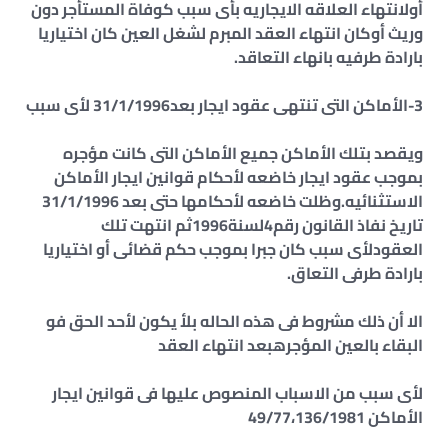
أولانتهاء العلاقه الايجاريه بأى سبب كوفاة المستأجر دون
وريث أوكان انتهاء العقد المبرم لشغل العين كان اختياريا
بارادة طرفيه بانهاء التعاقد.
3-الأماكن التى تنتهى عقود ايجار بعد31/1/1996 لأى سبب
ويقصد بتلك الأماكن جميع الأماكن التى كانت مؤجره
بموجب عقود ايجار خاضعه لأحكام قوانين ايجار الأماكن
الاستثنائيه.وظلت خاضعه لأحكامها حتى بعد 31/1/1996
تاريخ نفاذ القانون رقم4لسنة1996ثم انتهت تلك
العقودلأى سبب كان جبرا بموجب حكم قضائى أو اختياريا
بارادة طرفى التعاق.
الا أن ذلك مشروط فى هذه الحاله بلأ يكون لأحد الحق فو
البقاء بالعين المؤجرهبعد انتهاء العقد
لأى سبب من الاسباب المنصوص عليها فى قوانين ايجار
الأماكن 49/77،136/1981