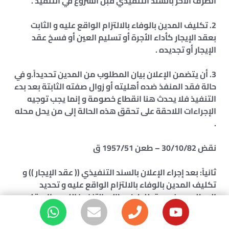
الطرف الآخر بالسند التنفيذي قبل الشروع في التنفيذ .
2. تكليف المدين بالوفاء بالالتزام الواقع عليه و الثابت
بعقد الإيجار كأداء الأجرة أو تسليم العين أو فسخ عقد
الإيجار أو تجديده .
3. أن يتضمن الإعلان بيان المطلوب من المدين تحديداً.و في
حالة فقد المنفذ ضده أهليته أو زوال صفته الثابتة بعد بدء
التنفيذ فلا يحدث هنا انقطاع خصومة و إنما يجب توجيه
الإجراءات اللاحقة على تحقق هذه الحالة إلى من يحل محله
.
نقض 30/10/82 – طعن 1957/51 ق
ثانياً: بعد إجراء الإعلان بالسند التنفيذي (( عقد الإيجار )) و
تكليف المدين بالوفاء بالالتزام الواقع عليه و تحديد
المطلوب منه يحق للطرف طالب التنفيذ اللجوء إلى قلم
المحضرين التابع للمحكمة الواقع في دائرتها العقار محل
التعاقد لاتخاذ إجراءات التنفيذ وفقا لما يجري عليه العمل