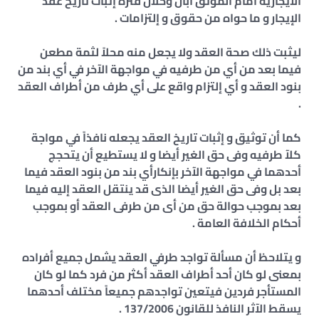
الايجارية أمام الموثق أبان وخلال فترة إثبات تاريخ عقد
الإيجار و ما حواه من حقوق و إلتزامات .
ليثبت ذلك صحة العقد ولا يجعل منه محلاً لثمة مطعن
فيما بعد من أي من طرفيه في مواجهة الآخر في أي بند من
بنود العقد و أي إلتزام واقع على أي طرف من أطراف العقد
.
كما أن توثيق و إثبات تاريخ العقد يجعله نافذاً في مواجة
كلآ طرفيه وفى حق الغير أيضا و لا يستطيع أن يتحجج
أحدهما في مواجهة الآخر بإنكارأي بند من بنود العقد فيما
بعد بل وفى حق الغير أيضا الذى قد ينتقل العقد إليه فيما
بعد بموجب حوالة حق من أى من طرفى العقد أو بموجب
أحكام الخلافة العامة .
و يتلاحظ أن مسألة تواجد طرفي العقد يشمل جميع أفراده
بمعنى لو كان أحد أطراف العقد أكثر من فرد كما لو كان
المستأجر فردين فيتعين تواجدهم جميعاً مختلف أحدهما
يسقط الآثر النافذ للقانون 137/2006 .