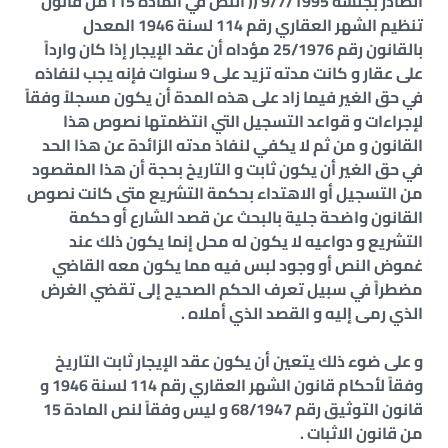
الصادر بجلسة 9/7/1995 (( النص في المادة 115من قانون
تنظيم الشهر العقاري رقم 114 لسنة 1946 المعدل
بالقانون رقم 25/1976 مؤداه أن عقد الإيجار إذا كان وارداً
على عقار و كانت مدته تزيد على 9 سنوات فإنه يجب لنفاذه
في حق الغير فيما زاد على هذه المدة أن يكون مسجلاً وفقاً
لإجراءات و قواعد التسجيل التي انتظمتها نصوص هذا
القانون و من ثم لا يكفي لنفاذ مدته الزائدة عن هذا الحد
في حق الغير أن يكون ثابت و التاريخ بحجة أن هذا المقصود
من التسجيل أو الاهتداء بحكمة التشريع متى كانت نصوص
القانون واضحة جلية بالبحث عن قصد الشارع أو حكمة
التشريع و دواعيه لا يكون له محل إنما يكون ذلك عند
غموض النص أو وجود لبس فيه مما يكون معه القاضي
مضطراً في سبيل تعرف الحكم الصحيح إلى تقضي الغرض
الذي رمى إليه و القصد الذي أملاه .
و على ضوء ذلك يتعين أن يكون عقد الإيجار ثابت التاريخ
وفقاً لأحكام قانون الشهر العقاري رقم 114 لسنة 1946 و
قانون التوثيق رقم 68/1947 و ليس وفقاً لنص المادة 15
من قانون الاثبات .