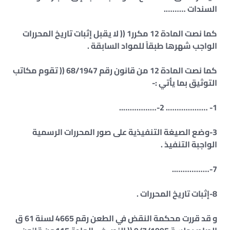
السندات ……….
كما نصت المادة 12 مكرر1 (( لا يقبل إثبات تاريخ المحررات
الواجب شهرها طبقاً للمواد السابقة .
كما نصت المادة 12 من قانون رقم 68/1947 (( تقوم مكاتب
التوثيق بما يأتي :-
1- ………………. 2-……………..
3-وضع الصيغة التنفيذية على صور المحررات الرسمية
الواجبة التنفيذ .
7-……………..
8-إثبات تاريخ المحررات .
و قد قررت محكمة النقض في الطعن رقم 4665 لسنة 61 ق