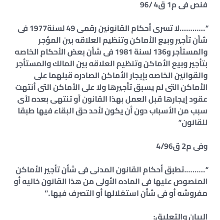
فنص فى م1 ق4 /96
“…………لا تسرى أحكام القانونين رقمى 49 لسنة1977 فى
شأن تأجير وبيع الأماكن وتنظيم العلاقه بين المؤجر
والمستأجر و136 لسنة 1981 فى شأن بعض الأحكام الخاصه
بتأجير وبيع الأماكن وتنظيم العلاقه بين المالك والمستأجر
والقوانين الخاصه بإيجار الأماكن الصادره قبلهما على
الأماكن التى لم يسبق تأجيرها ولا على الأماكن التى أنتهت
عقود إيجارها قبل العمل بهذا القانون أو تنتهى بعده لأى
سبب من الأسباب دون أن يكون لأحد حق البقاء فيها طبقا
للقانون”
وفى م2 ق4/96
“……….تطبق أحكام القانون المدنى فى شأن تأجير الأماكن
المنصوص عليها فى الماده الأولى من هذا القانون خاليه أو
مفروشه أو فى شأن استغلالها أو التصرف فيها .”
البيان والتعليق: