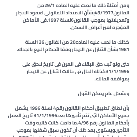
ومن أمثلة ذلك ما نصت عليه الماده 29/1من
القانون49/1977بشأن الامتداد اللقانونى لعقود الايجار
وتعديلاتها بموجب القانون6لسنة 1997.فى الأماكن
المؤجره لغير أغراض االسكن.
كذلك ما نصت عليه الماده20 من القانون 136لسنة
1981بشأن التنازل عن الايجار وفقا لأحكام البيع بالجدك.
حتى ولو ثبت حق البقاء فى العين فى تاريخ لاحق على
31/1/1996كذلك الحال فى حالات التنازل عن الايجار
بموافقة المالك.
وبشكل عام يمكن القول
بأن نطاق تطبيق أحكام القانون رقم4 لسنة 1996 يشمل
جميع الأماكن التى تتم تأجيرها بعد31/1/1996 تاريخ العمل
بأحكام القانون رقم 4/96.ما دامت كانت خاليه وقت
التأجير.ويستوى بعد ذلك أن تكون سبق شغلها بموجب