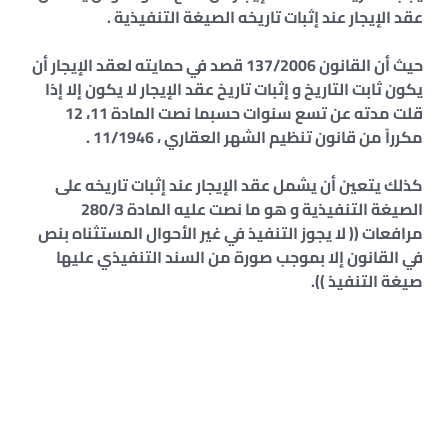
عقد الإيجار عند إثبات تاريخه الصيغة التنفيذية .
حيث أن القانون 137/2006 قصد في حمايته لعقد الإيجار أن
يكون ثابت التاريخ و إثبات تاريخ عقد الإيجار لا يكون إلا إذا
قلت مدته عن تسع سنوات حسبما نصت المادة 11، 12
مكرراً من قانون تنظيم الشهر العقاري ، 11/1946 .
كذلك يتعين أن يشمل عقد الإيجار عند إثبات تاريخه على
الصيغة التنفيذية و هو ما نصت عليه المادة 280/3
مرافعات (( لا يجوز التنفيذ في غير الأحوال المستثناه بنص
في القانون إلا بموجب صورة من السند التنفيذي عليها
صيغة التنفيذ )).