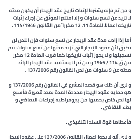
و من ثم فإنه يشترط لإثبات تاريخ عقد الإيجار أن يكون مدته
لا تزيد عن تسع سنوات و إلا امتنع الموثق عن إجراء إثبات
تاريخه اعمالاً للمادة 11، 12 مكررا ًمن القانون 114/1946 .
أما إذا زادت مدة عقد الإيجار عن تسع سنوات فإن النص لن
يطبق لأن عقود الإيجار التي تزيد مدتها عن تسع سنوات يتم
تسجيلها و لا يجوز إثبات تاريخها كما قررت المادة 12 مكرر
من ق 114 / 1946 و من ثم لا يستفيد عقد الإيجار الزائد
مدته عن 9 سنوات من نص القانون رقم 137/2006 .
و نرى أن ذلك هو قصد المشرع في القانون رقم 137/2006 و
هو حمايه عقود الإيجار محددة المدة بمدد قصيرة فأسبع
لها نص خاص يحميها من بيروقراطية إجراءات التقاضي و
بطء التقاضي .
فأعطاها قوة السند التنفيذي .
و نرى أنه لا يجوز إعمال القانون 137/2006 على عقود الإيجار