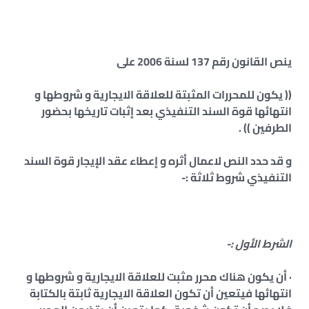
ينص القانون رقم 137 لسنة 2006 على
(( يكون للمحررات المثبتة للعلاقة الايجارية و شروطها و
انتهائها قوة السند التنفيذي بعد إثبات تاريخها بحضور
الطرفين )) .
و قد حدد النص لاعمال أثره و إعطاء عقد الإيجار قوة السند
التنفيذي شروط ثلاثة :-
الشرط الأول :-
· أن يكون هناك محرر مثبت للعلاقة الايجارية و شروطها و
انتهائها فيتعين أن تكون العلاقة الايجارية ثابتة بالكتابة