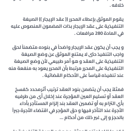
خلافه .
يقوم الموثق بإعطاء المحرر (( عقد الإيجار )) الصيغة
التنفيذية على عقد الإيجار بذات المضمون المنصوص عليه
في المادة 280 مرافعات .
و يجب أن يكون عقد الإيجار واضحاً في بنوده متضمناً لحق
واجب التنفيذ حتى لا يمتنع الموثق عن وضع الصيغة
التنفيذية على العقد و هو أمر طبيعي لأن وضع الصيغة
التنفيذية على المحرر مرتبط بأن المحرر يعود به منفعة منه
عند تنفيذه قياساً على الأحكام القضائية .
فمثلاً يجب أن يتضمن بنود العقد ترتيب أثرمحدد كفسخ
العقد أو تسليم العين المؤجرة عند إخلال أى من طرفيه
بأي التزام به أو تضمين العقد بند إلزام المستأجر بأداء
الأجرة عند التأخر فيها و حق المؤجر في اقتضاء الأجرة جبراً
بالحجز و إلى غير ذلك من أحكام …