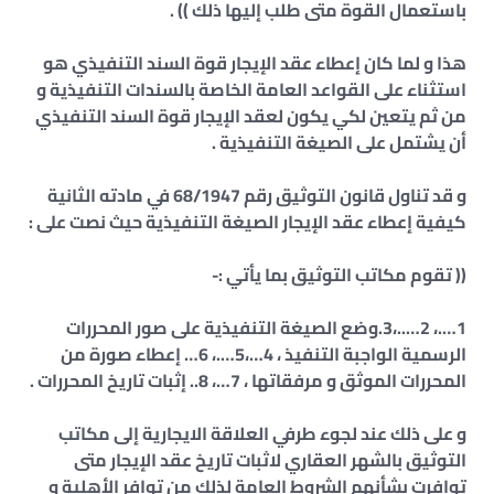
باستعمال القوة متى طلب إليها ذلك )) .
هذا و لما كان إعطاء عقد الإيجار قوة السند التنفيذي هو
استثناء على القواعد العامة الخاصة بالسندات التنفيذية و
من ثم يتعين لكي يكون لعقد الإيجار قوة السند التنفيذي
أن يشتمل على الصيغة التنفيذية .
و قد تناول قانون التوثيق رقم 68/1947 في مادته الثانية
كيفية إعطاء عقد الإيجار الصيغة التنفيذية حيث نصت على :
(( تقوم مكاتب التوثيق بما يأتي :-
1….، 2…..،3.وضع الصيغة التنفيذية على صور المحررات
الرسمية الواجبة التنفيذ ، 4…،5….، 6… إعطاء صورة من
المحررات الموثق و مرفقاتها ، 7…، 8.. إثبات تاريخ المحررات .
و على ذلك عند لجوء طرفي العلاقة الايجارية إلى مكاتب
التوثيق بالشهر العقاري لاثبات تاريخ عقد الإيجار متى
توافرت بشأنهم الشروط العامة لذلك من توافر الأهلية و