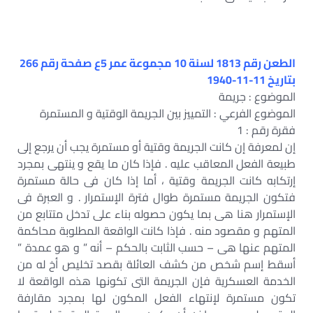
الطعن رقم 1813 لسنة 10 مجموعة عمر 5ع صفحة رقم 266
بتاريخ 11-11-1940
الموضوع : جريمة
الموضوع الفرعي : التمييز بين الجريمة الوقتية و المستمرة
فقرة رقم : 1
إن لمعرفة إن كانت الجريمة وقتية أو مستمرة يجب أن يرجع إلى
طبيعة الفعل المعاقب عليه . فإذا كان ما يقع و ينتهى بمجرد
إرتكابه كانت الجريمة وقتية ، أما إذا كان فى حالة مستمرة
فتكون الجريمة مستمرة طوال فترة الإستمرار . و العبرة فى
الإستمرار هنا هى بما يكون حصوله بناء على تدخل متتابع من
المتهم و مقصود منه . فإذا كانت الواقعة المطلوبة محاكمة
المتهم عنها هى – حسب الثابت بالحكم – أنه ” و هو عمدة ”
أسقط إسم شخص من كشف العائلة بقصد تخليص أخ له من
الخدمة العسكرية فإن الجريمة التى تكونها هذه الواقعة لا
تكون مستمرة لإنتهاء الفعل المكون لها بمجرد مقارفة