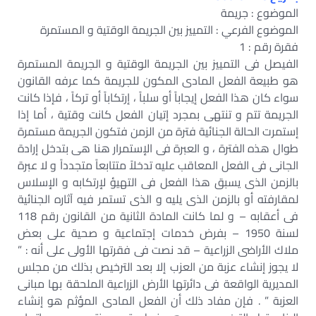
الموضوع : جريمة
الموضوع الفرعي : التمييز بين الجريمة الوقتية و المستمرة
فقرة رقم : 1
الفيصل فى التمييز بين الجريمة الوقتية و الجريمة المستمرة
هو طبيعة الفعل المادى المكون للجريمة كما عرفه القانون
سواء كان هذا الفعل إيجاباً أو سلباً ، إرتكاباً أو تركاً ، فإذا كانت
الجريمة تتم و تنتهى بمجرد إتيان الفعل كانت وقتية ، أما إذا
إستمرت الحالة الجنائية فترة من الزمن فتكون الجريمة مستمرة
طوال هذه الفترة ، و العبرة فى الإستمرار هنا هى بتدخل إرادة
الجانى فى الفعل المعاقب عليه تدخلاً متتابعاً متجدداً و لا عبرة
بالزمن الذى يسبق هذا الفعل فى التهيؤ لإرتكابه و الإسلاس
لمقارفته أو بالزمن الذى يليه و الذى تستمر فيه آثاره الجنائية
فى أعقابه – و لما كانت المادة الثانية من القانون رقم 118
لسنة 1950 – بفرض خدمات إجتماعية و صحية على بعض
ملاك الأراضى الزراعية – قد نصت فى فقرتها الأولى على أنه : ”
لا يجوز إنشاء عزبة من العزب إلا بعد الترخيص بذلك من مجلس
المديرية الواقعة فى دائرتها الأرض الزراعية الملحقة بها مبانى
العزبة ” . فإن مفاد ذلك أن الفعل المادى المؤثم هو إنشاء