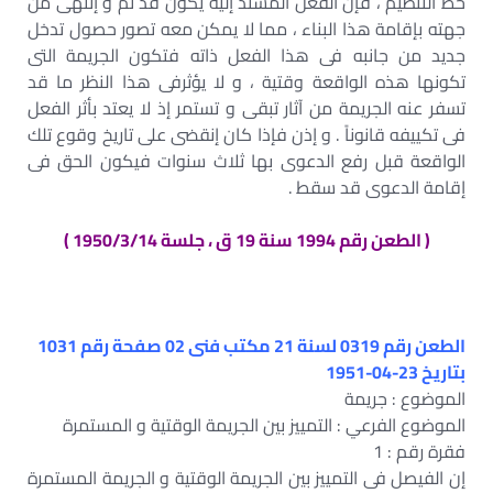
خط التنظيم ، فإن الفعل المسند إليه يكون قد تم و إنتهى من
جهته بإقامة هذا البناء ، مما لا يمكن معه تصور حصول تدخل
جديد من جانبه فى هذا الفعل ذاته فتكون الجريمة التى
تكونها هذه الواقعة وقتية ، و لا يؤثرفى هذا النظر ما قد
تسفر عنه الجريمة من آثار تبقى و تستمر إذ لا يعتد بأثر الفعل
فى تكييفه قانوناً . و إذن فإذا كان إنقضى على تاريخ وقوع تلك
الواقعة قبل رفع الدعوى بها ثلاث سنوات فيكون الحق فى
إقامة الدعوى قد سقط .
( الطعن رقم 1994 سنة 19 ق ، جلسة 1950/3/14 )
الطعن رقم 0319 لسنة 21 مكتب فنى 02 صفحة رقم 1031
بتاريخ 23-04-1951
الموضوع : جريمة
الموضوع الفرعي : التمييز بين الجريمة الوقتية و المستمرة
فقرة رقم : 1
إن الفيصل فى التمييز بين الجريمة الوقتية و الجريمة المستمرة