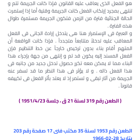
هو الفعل الذى يعاقب عليه القانون فإذا كانت الجريمة تتم و
تنتهى بمجرد إرتكاب الفعل كانت الجريمة وقتية أما إذا إستمرت
الحالة الجنائية فترة من الزمن فتكون الجريمة مستمرة طوال
هذه الفترة .
و العبرة فى الإستمرار هنا هى يتدخل إرادة الجانى فى الفعل
المعاقب عليه تدخلاً متتابعاً متجدداً . فإذا كانت الواقعة أن
المتهم أقام بناء بدون ترخيص خارجاً عن خط التنظيم فإن
الفعل المسند إليه يكون قد تم و إنتهى من جهة بإجراء هذا
البناء مما لا يمكن معه تكرر حصول تدخل جديد من جانبه فى
هذا الفعل ذاته . و لا يؤثر فى هذا النظر ما قد تسفر عنه
الجريمة من آثار تبقى و تستمر إذ لا يعتد بأثر الفعل فى تكييفه
قانوناً .
( الطعن رقم 319 لسنة 21 ق ، جلسة 1951/4/23 )
الطعن رقم 1953 لسنة 35 مكتب فنى 17 صفحة رقم 203
بتاريخ 28-02-1966