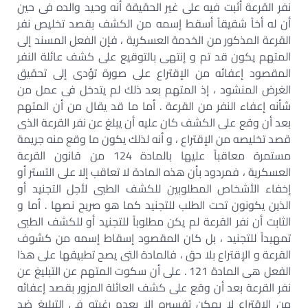
نفر القرعة أثبت فيه على غير الحقيقة أنه وحيد والده فى حين
أن له أخاً شقيقاً أسقط إسمه من الكشف بقصد تخليص نفر
القرعة المذكور من الخدمة العسكرية ، فإن الفعل المسند إلى
المتهم يكون قد تم و إنتهى بالتوقيع على كشف عائلة النفر
المقصود إعفائه من الإقتراع على صورة تؤدى إلى تحقيق
الغرض المنشود ، إذ المتهم بعد ذلك لم يتدخل فى عمل من
شأنه إعفاء النفر من القرعة . أما ما قد يقال من أن المتهم
بعد أن وقع على الكشف كان عليه أن يبلغ عن نفر القرعة الذى
قصد تخليصه من الإقتراع ، و أنه لذلك يكون ما وقع منه جريمة
مستمرة معاقباً عليها بالمادة 124 من قانون القرعة
العسكرية ، فمردود بأن هذه المادة لا تعاقب إلا على التستر أو
إخفاء الأشخاص المطلوبين للكشف الطبى لأجل التجنيد أو
الذين يكونون تحت الطلب للتجنيد كما هو صريح نصها . أما و
الثابت أن نفر القرعة لم يكن مطلوباً للتجنيد أو للكشف الطبى
تمهيداً للتجنيد ، بل كان المقصود إسقاط إسمه من كشوف
القرعة و الإقتراع بلا حق ، فالمادة التى يصح تطبيقها على هذا
الفعل هى المادة 121 . على أن سكوت المتهم عن التبليغ عن
نفر القرعة بعد أن وقع على كشف العائلة المزور بقصد إعفائه
من الإقتراع لا يمكن تفسيره إلا بعدم رغبته فى التبليغ ضد