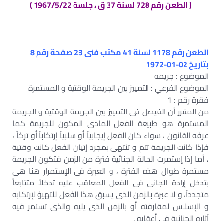
( الطعن رقم 728 لسنة 37 ق ، جلسة 1967/5/22 )
الطعن رقم 1178 لسنة 41 مكتب فنى 23 صفحة رقم 8
بتاريخ 02-01-1972
الموضوع : جريمة
الموضوع الفرعي : التمييز بين الجريمة الوقتية و المستمرة
فقرة رقم : 1
من المقرر أن الفيصل فى التمييز بين الجريمة الوقتية و الجريمة
المستمرة هو طبيعة الفعل المادى المكون للجريمة كما
عرفه القانون ، سواء كان الفعل إيجابياً أو سلبياً إرتكاباً أو تركاً ،
فإذا كانت الجريمة تتم و تنتهى بمجرد إتيان الفعل كانت وقتية
، أما إذا إستمرت الحالة الجنائية فترة من الزمن فتكون الجريمة
مستمرة طوال هذه الفترة ، و العبرة فى الإستمرار هنا هى
بتدخل إرادة الجانى فى الفعل المعاقب عليه تدخلاً متتابعاً
متجدداً، و لا عبرة بالزمن الذى يسبق هذا الفعل للتهيؤ لإرتكابه
و الإسلاس لمقارفته أو بالزمن الذى يليه والذى تستمر فيه
آثاره الجنائية فى أعقابه .