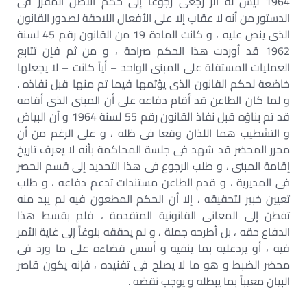
1964 ليس له أثر رجعى رجوعاً إلى حكم الأصل المقرر فى
الدستور من أنه لا عقاب إلا على الأفعال اللاحقة لصدور القانون
الذى ينص عليه ، و كانت المادة 19 من القانون رقم 45 لسنة
1962 قد أوردت هذا الحكم صراحة ، و من ثم فإن تتابع
العمليات المستقلة على المبنى الواحد – أياً كانت – لا يجعلها
خاضعة لحكم القانون الذى يؤثمها فيما تم منها قبل نفاذه .
و لما كان الطاعن قد أقام دفاعه على أن المبنى الذى أقامه
قد تم بناؤه قبل نفاذ القانون رقم 55 لسنة 1964 و أن البياض
و التشطيب هما اللذان وقعا فى ظله ، و على الرغم من أن
محرر المحضر قد شهد فى جلسة المحاكمة بأنه لا يعرف تاريخ
إقامة المبنى ، و طلب الرجوع فى هذا التحديد إلى قسم الحصر
فى المديرية ، و قدم الطاعن مستندات تدعم دفاعه ، و طلب
تعيين خبير لتحقيقه ، إلا أن الحكم المطعون فيه لم يبد منه
تفطن إلى المعانى القانونية المتقدمة ، فلم بقسط هذا
الدفاع حقه ، بل أطرحه جملة ، و لم يحققه بلوغاً إلى غاية الأمر
فيه ، أو يردعليه بما ينفيه و أسس قضاءه على ما ورد فى
محضر الضبط و هو ما لا يصلح فى تفنيده ، فإنه يكون قاصر
البيان معيباً بما يبطله و يوجب نقضه .