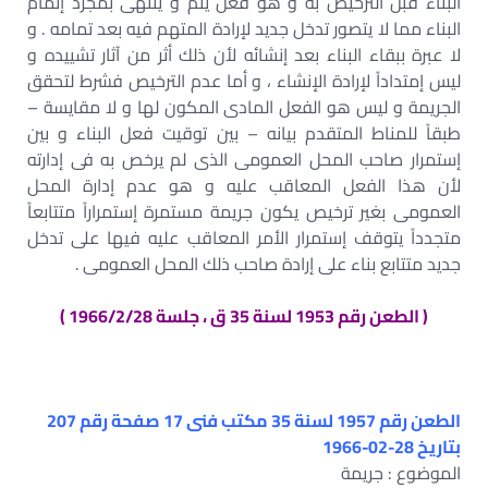
البناء قبل الترخيص به و هو فعل يتم و ينتهى بمجرد إتمام
البناء مما لا يتصور تدخل جديد لإرادة المتهم فيه بعد تمامه . و
لا عبرة ببقاء البناء بعد إنشائه لأن ذلك أثر من آثار تشييده و
ليس إمتداداً لإرادة الإنشاء ، و أما عدم الترخيص فشرط لتحقق
الجريمة و ليس هو الفعل المادى المكون لها و لا مقايسة –
طبقاً للمناط المتقدم بيانه – بين توقيت فعل البناء و بين
إستمرار صاحب المحل العمومى الذى لم يرخص به فى إدارته
لأن هذا الفعل المعاقب عليه و هو عدم إدارة المحل
العمومى بغير ترخيص يكون جريمة مستمرة إستمراراً متتابعاً
متجدداً يتوقف إستمرار الأمر المعاقب عليه فيها على تدخل
جديد متتابع بناء على إرادة صاحب ذلك المحل العمومى .
( الطعن رقم 1953 لسنة 35 ق ، جلسة 1966/2/28 )
الطعن رقم 1957 لسنة 35 مكتب فنى 17 صفحة رقم 207
بتاريخ 28-02-1966
الموضوع : جريمة