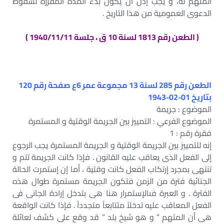
المتهم له، و يجب إذن أن يكون بدء المدة المقررة لسقوط
الدعوى العمومية من هذا التاريخ .
( الطعن رقم 1813 لسنة 10 ق ، جلسة 1940/11/11 )
الطعن رقم 285 لسنة 13 مجموعة عمر 6ع صفحة رقم 120
بتاريخ 01-02-1943
الموضوع : جريمة
الموضوع الفرعي : التمييز بين الجريمة الوقتية و المستمرة
فقرة رقم : 1
إنه للتمييز بين الجريمة الوقتية و الجريمة المستمرة يجب الرجوع
إلى الفعل الذى يعاقب عليه القانون . فإذا كانت الجريمة تتم و
تنتهى بمجرد إرتكاب الفعل كانت وقتية ، أما إن إستمرت الحالة
الجنائية فترة من الزمن فتكون الجريمة مستمرة طوال هذه
الفترة . و العبرة فىالإستمرار هنا هى بتدخل إرادة الجانى فى
الفعل المعاقب عليه تدخلاً متتابعاً متجدداً . فإذا كانت الواقعة
هى أن المتهم ” و هو شيخ بلد ” قد وقع على كشف لعائلة