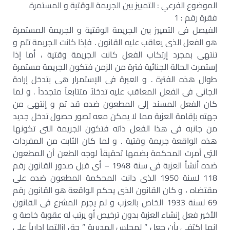
الموضوع الفرعي : التمييز بين الجريمة الوقتية و المستمرة
فقرة رقم : 1
الفيصل فى التمييز بين الجريمة الوقتية و الجريمة المستمرة
هو الفعل الذى يعاقب عليه القانون . فإذا كانت الجريمة تتم و
تنتهى بمجرد إرتكاب الفعل كانت الجريمة وقتية ، أما إذا
إستمرت الحالة الجنائية فترة من الزمن فتكون الجريمة مستمرة
طوال هذه الفترة . و العبرة فى الإستمرار هى بتدخل إرادة
الجانى فى الفعل المعاقب عليه تدخلاً متتابعاً متجدداً . و لما
كان الفعل المسند إلى المطعون ضده قد تم و إنتهى من
جهته بإقامة العزبة مما لا يمكن معه تصور حصول تدخل جديد
من جانبه فى هذا الفعل ذاته فتكون الجريمة التى تكونها
هذه الواقعة جريمة وقتية . و لما كان الثابت من المفردات
التى أمرت المحكمة بضمها تحقيقاً لوجه الطعن أن المطعون
ضده أنشأ العزبة فى سنة 1948 – أى قبل صدور القانون رقم
118 لسنة 1950 الذى دانت المحكمة المطعون ضده على
مقتضاه ، و كان القانون الذى يحكم الواقعة هو القانون رقم
69 لسنة 1933 الخاص بالعزب و لم يجرم المشرع فى القانون
الأخير فعل إنشاء العزبة بدون ترخيص أو يرتب له عقوبة خاصة و
إنما إكتفى بأن جعل ” لمجلس المديرية ” حق إزالتها إدارياً على