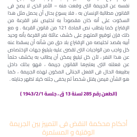
نفسه عن الجريمة التى وقعت منه – الأمر الذى لا يصح فى
القانون مطالبة الإنسان به ، فلا يسوغ بحال أن يحمل مثل هذا
السكوت على أنه كان مقصوداً به تخليص نفر القرعة من
الإقتراع كما يتطلب نص المادة 121 من قانون القرعة . و مع
ذلك فإن توقيع المتهم على كشف عائلة نفر القرعة بأنه وحيد
أبيه بقصد تخليصه من الإقتراع بلا حق من شأنه أن يسقط عنه
كل واجب من الواجبات التى تقضى عليه بتبليغ جهات الإختصاص
عن هذا النفر ، لأن كل تبليغ يمكن أن يطالب به يكشف حتماً
عن فعلته التى يعتبرها القانون جريمة ، فهو بذلك داخل
بطبيعة الحال فى الفعل الجنائى المكون لهذه الجريمة ، كما
هو الشأن فيمن يقتل شخصاً ثم يخفى جثته كيلا تظهر جنايته .
(الطعن رقم 285 لسنة 13 ق ، جلسة 1943/2/1 )
أحكام محكمة النقض فى التمييز بين الجريمة
الوقتية و المستمرة