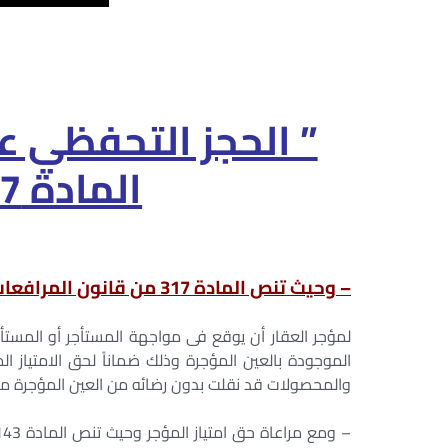
” الحجز التحفظي ع
المادة 317 مرافعات “
– وحيث تنص المادة 317 من قانون المرافعات علي :-
لمؤجر العقار أن يوقع فى مواجهة المستأجر أو المستأ
الموجودة بالعين المؤجرة وذلك ضماناً لحق الامتياز المق
والمحصولات قد نقلت بدون رضائه من العين المؤجرة ما 