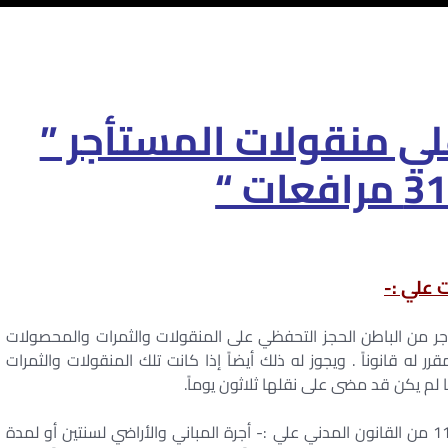
لي منقولات المستأجر ”
جر من الباطن الحجز التحفظي على المنقولات والثمرات والمحصولات
رر له قانوناً . ويجوز له ذلك أيضاً إذا كانت تلك المنقولات والثمرات
لم يكن قد مضى على نقلها ثلاثون يوماً.
– ومع مراعاة حق امتياز المؤجر وحيث تنص المادة 1143 من القانون المدني علي :- أجرة المباني والأراضي لسنتين أو لمدة