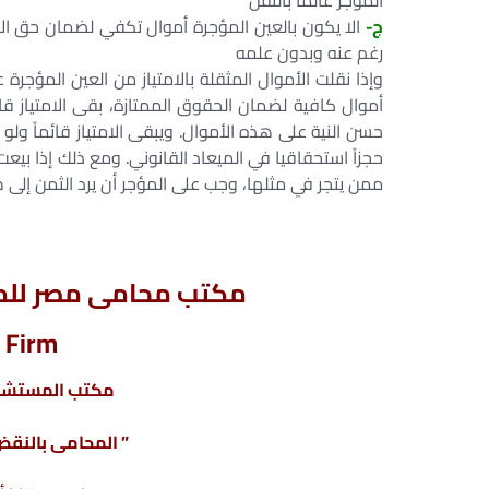
المؤجر عالما بالنقل
ج-
الا يكون بالعين المؤجرة أموال تكفي لضمان حق الامت
رغم عنه وبدون علمه
وإذا نقلت الأموال المثقلة بالامتياز من العين المؤجر
أموال كافية لضمان الحقوق الممتازة، بقى الامتياز قائ
حسن النية على هذه الأموال. ويبقى الامتياز قائماً ولو
حجزاً استحقاقيا في الميعاد القانوني. ومع ذلك إذا بي
ممن يتجر في مثلها، وجب على المؤجر أن يرد الثمن إلى 
مكتب محامى مصر للمح
 Firm
مكتب المستشار
” المحامى بالنقض 