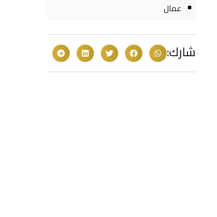
عمال
شارك: