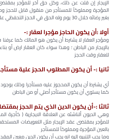
الإيجار إن قلت عن ذلك، وكل حق آخر للمؤجر بمقتضى ع
المؤجرة ومملوكاً للمستأجر من منقول قابل للحجز وم
بغير رضائه خلال 30 يوم وله الحق في الحجز التحفظي عليها ولكن وفقا للشروط ألأتيه :-
أولا :أن يكون الحاجز مؤجرا لعقار :-
ومؤجر العقار لا يشترط أن يكون هو المالك كما عرفنا 
بالإيجار من الباطن ؛ وهذا سواء كان العقار ارض أو بنا
للعقار وقت الحجز
ثانيا :- أن يكون المطلوب الحجز علية مستأجر 
أي يشترط أن يكون المحجوز عليه مستأجرا وذلك بوجود ع
كما يستوي أن يكون مستأجر أصلي أو من الباطن
ثالثا :-أن يكون الدين الذي يتم الحجز بمقتض
وهي الديون ألناشئه عن العلاقة الايجارية ( كأجرة الم
للمؤجر بمقتضى عقد الإيجار مثل التعويضات المستحقة لع
بالعين المؤجرة ومملوكاً للمستأجر
وما يجب التنبيه إليه انه يجب أن يكون الدين معين المقدا