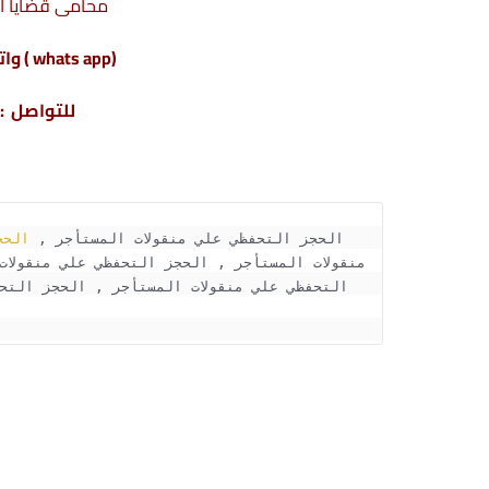
محامى قضايا أ
(whats app ) واتس أب : 201220615243+
للتواصل : 04317
الحجز التحفظي علي منقولات المستأجر , 
الحج