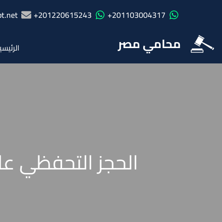
t.net
201220615243+
201103004317+
محامي مصر
الرئيسي
الحجز التحفظي علي منق