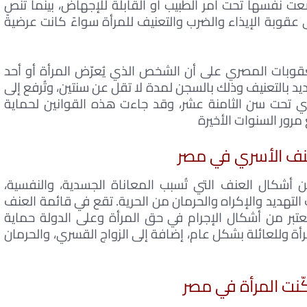
ت نفسها تحت أمر الطبيب أو القابلة للإجهاض، بينما تنص
العقوبات على عقوبة الإيذاء والضرب والتعنيف للمرأة سواءً كانت عرضيةً
نة 1998م في قانون العقوبات المصري على أن الشخص الذي يُعرّض المرأة أو أحد
هديد بالتعنيف وذلك بالسجن لمدة لا تقل عن سنتين، وتُرفع إلى
 أي تحت سن الثامنة عشر، وقد جاءت هذه القوانين لحماية
رور السنوات الأخيرة
نف الأسري في مصر
أشكال العنف التي تُسبب المعاناة الجسدية، والنفسية،
 التهديد والإكراه والحرمان من الحرية. تقع في قائمة العنف
بر من أشكال الإجرام في حق المرأة وعلى الدولة حماية
أة وللعائلة بشكل عام، إضافة إلى الزواج القسري، والحرمان
ّنت المرأة في مصر