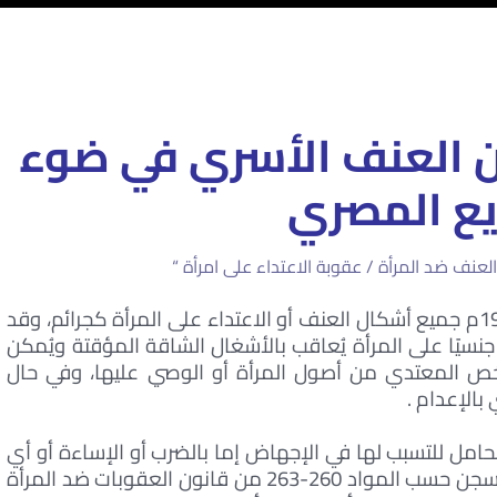
من العنف الأسري في ضوء
يع المصري
لعنف ضد المرأة / عقوبة الاعتداء على امرأة “
يضم قانون العقوبات المصري رقم 58 لسنة 1937م جميع أشكال العنف أو الاعتداء على المرأة كجرائم، وقد
 المعتدي جنسيًا على المرأة يُعاقب بالأشغال الشاقة المؤقتة ويُمكن
خص المعتدي من أصول المرأة أو الوصي عليها، وفي حال
بالإعدام .
حامل للتسبب لها في الإجهاض إما بالضرب أو الإساءة أو أي
وسائل الإجهاض بالأشغال الشاقة المؤقتة وبالسجن حسب المواد 260-263 من قانون العقوبات ضد المرأة