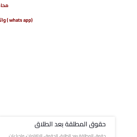
محام
(whats app ) واتس أب : 201220615243+
حقوق المطلقة بعد الطلاق
حقوق المطلقة بعد الطلاق الحقوق، الالتزامات، وإجراءات