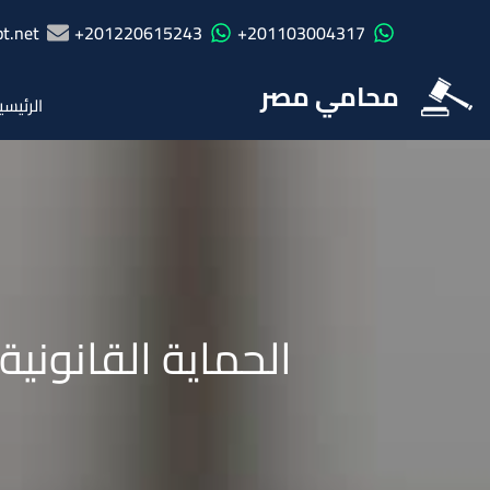
t.net
201220615243+
201103004317+
محامي مصر
الرئيسي
الحماية القانون