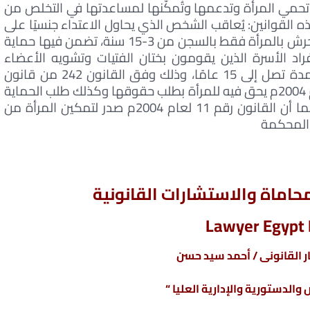
تحمي المرأة وتدعمها وتُمكّنها لمساعدتها في التخلص من
ذه القوانين: يُعاقب الشخص الذي يحاول الاعتداء جنسيًا على
المرأة حتى وإن لم يُقم معها علاقة كاملة والتحرش بالمرأة فقط بالسجن من 3-15 سنة، تضمن فيها حماية
راد الأسرة الذين يقومون بختان الفتيات وتشويه الأعضاء
التناسلية لديهن بالسجن مع الأشغال الشاقة لمدة تصل إلى 15 عامًا، وذلك وفق القانون 242 من قانون
العقوبات لعام 2016م. أُصدر قانون رقم 10 لعام 2004م يحق فيه للمرأة بطلب حقوقها وكذلك طلب الحماية
القانونية من العنف الأسري الذي تتعرض له، كما أن القانون رقم 11 لعام 2004م صدر لتمكين المرأة من
 المحكمة
اماة والاستشارات القانونية
 القانونى / أحمد سيد حسن
والدستورية والإدارية العليا “