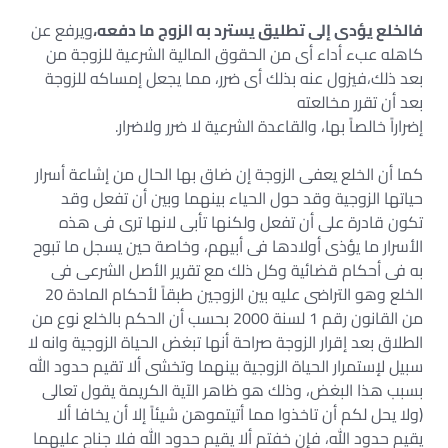
فالخلع يؤدى إلى تطليق يسترد به الزوج ما دفعه،
ويرفع عن
كاهله عبء أداء أى من الحقوق المالية الشرعية للزوجة من
بعد ذلك،فيزول عنه بذلك أى ضرر، مما يجعل إمساكه للزوجة
بعد أن تقرر مخالعته
إضراراً خالصاً بها، والقاعدة الشرعية لا ضرر ولاضرار.
كما أن الخلع يعفى الزوجة إن ضاق بها الحال من إشاعة أسرار
حياتها الزوجية وقد حول الحياء بينهما وبين أن تفعل وقد
تكون قادرة على أن تفعل ولكنها تأبى لانها ترى فى هذه
الأسرار ما يؤذى أولادها فى أبيهم، وخاصة حين يسجل ما تبوح
به فى أحكام قضائية وكل ذلك مع تقرير الأصل الشرعى فى
الخلع وهو التراضى عليه بين الزوجين طبقاً لأحكام المادة 20
من القانون رقم 1 لسنة 2000 بحسب أن الحكم بالخلع نوع من
الطلاق بعد إقرار الزوجة صراحة أنها تبغض الحياة الزوجية وانه لا
سبيل لإستمرار الحياة الزوجية بينهما وتخشى ألا تقيم حدود الله
بسبب هذا البغض، وذلك هو ظاهر الآية الكريمة يقول تعالى
(ولا يحل لكم أن تاخذوا مما أتيتموهن شيئاً إلا أن يخافا ألا
يقيم حدود الله، فإن خفتم ألا يقيم حدود الله فلا جناح عليهما