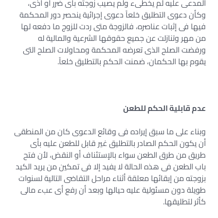
المدعى عليه لم يخطىء ولم يصيب زوجته بأى ضرر أو أذى،
وكأن دعوى التطليق خلعاً دعوى إجرائية ينحصر دور المحكمة
فيها فى إثبات عناصره، فالزوجة متى ردت للزوج ما دفعه لها
من مهر وتنازلت عن جميع حقوقها الشرعية والمالية له
ورفضت الصلح الذى تعرضه المحكمة ومحاولات الصلح التى
يقوم بها الحكمان، ضمنت الحكم بالتطليق خلعاً.
عدم قابلية الحكم للطعن
وبناء على ما سبق إيراده فى وقائع الدعوى كان من المنطقى
أن يكون الحكم الصادر بالتطليق غير قابل للطعن عليه بأى
طريق من طرق الطعن سواء بالإستئناف أو النقض، لأن فتح
باب الطعن فى هذه الحالة لا يفيد إلا فى تمكين من يريد الكيد
بزوجته من إبقائها معلقة أثناء مراحل التقاضى التالية لسنوات
طويلة دون مسئولية عليه حيالها وبعد أن رفع أى عبء مالى
كأثر لتطليقها.