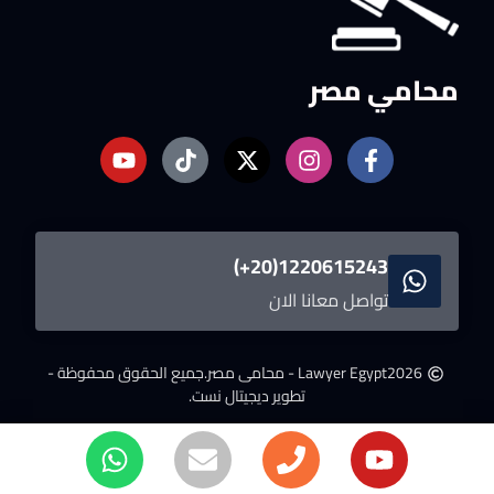
محامي مصر
1220615243(20+)
تواصل معانا الان
2026
Lawyer Egypt - محامى مصر.
جميع الحقوق محفوظة -
تطوير ديجيتال نست.