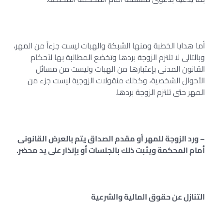
أما هدايا الخطبة ومنها الشبكة والهبات ليست جزءاً من المهر،
وبالتالى لا تلتزم الزوجة بردها وتخضع المطالبة بها لأحكام
القانون المدنى بإعتبارها من الهبات وليست من مسائل
الأحوال الشخصية، وكذلك منقولات الزوجية ليست جزء من
المهر حتى تلتزم الزوجة بردها.
– ورد الزوجة للمهر أو مقدم الصداق يتم بالعرض القانونى
أمام المحكمة ويثبت ذلك بالجلسات أو بإنذار على يد محضر.
التنازل عن حقوق المالية والشرعية