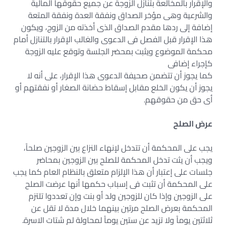
والإقرار بالمخالعة بتنازل الزوجة عن جميع حقوقها المالية
والشرعية وهى مؤخر الصداق ونفقة العدة ونفقة المتعة
إضافة إلى ردها مقدم الصداق الذى أخذته من الزوج، ويكون
هذا الإقرار قبل الفصل فى الدعوى والغالب الإقرار بالتنازل أمام
محكمة الموضوع ويثبت بمحضر الجلسة وتوقع عليه الزوجة
كإجراء إضافى
كما يجوز أن تتضمن صحيفة الدعوى هذا الإقرار، على أنه لا
يجوز أن يكون الخلع مقابل إسقاط حضانة الصغار أو نفقتهم أو
أى حق من حقوقهم.
عرض الصلح
يجب على المحكمة أن تتدخل لإنهاء النزاع بين الزوجين صلحاً،
ويجب أن يثت تدخل المحكمة للصلح بين الزوجين بمحاضر
جلسات على إعتبار أن هذا الإلزام متعلق بالنظام العام كما يجب
على المحكمة أن تثبت فى إسباب حكمها أنها عرضت الصلح
على الزوجين وإذا كان للزوجين ولد أو بنت وإن تعددوا تلتزم
المحكمة بعرض الصلح مرتين بينهما خلال مدة لا تقل عن
ثلاثتين يوماً ولا تزيد عن ستين يوماً لمحاولة لم شتات الاسرة.