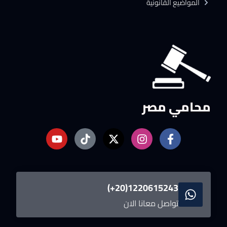
المواضيع القانونية
محامي مصر
1220615243(20+)
تواصل معانا الان