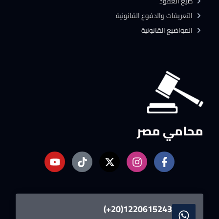
صيغ العقود
التعريفات والدفوع القانونية
المواضيع القانونية
محامي مصر
1220615243(20+)