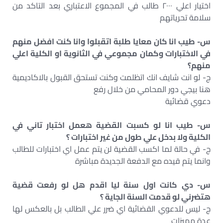
اختيار اعلي ٢٠٠٠ طالب في المجموع الاعتباري بعد التاكد من
سلامة تحرياتهم
س- طيب انا كان معايا طلبة اتقبلوا وانا كنت افضل منهم
في الاختبارات وكمان مجموعي في الثانوية او الكلية اعلي
منهم؟
ج- لو انت شايف انك اتظلمت وكنت تستحق القبول بالاكاديمية
هنا بيجي دور المحامي من خلال رفع
دعوي قضائية
س- طيب انا لو كسبت القضية هعمل اختبار تاني في
الكلية ولا بدخل علي طول من غير اختبارات ؟
ج- في حالة لما اكسب القضية لن يتم عمل اي اختبارات للطالب
وانما يتم قيده مع الدفعة الجديدة مباشرة
س- دي كانت اول سنة ليا اقدم هل لو رفعت قضية
هتضرني لو قدمت السنة الجاية ؟
ج- ليس للدعوي القضائية اي ضرر علي الطالب بل بالعكس لها
عدة مميزات