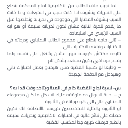
– لما نجيب ملف الطالب من الاكاديمية امام المحكمة بنطلع
علي التحريات ونشوف اذا كانت سبب في استبعادة واذا كانت
السبب بنشوف القضايا اللي موجوده في تحرياته ونخلصها قبل
ما يقدم للمرة التانية عشان تكون تحرياته سليمة أو هو ايه
السبب الرئيسي في استبعاده
– تاني حاجه بنطلع علي مجموع الطالب الاعتباري ودرجاته في
الاختبارات ونبلغه بالاختبارات اللي
نتايجه مكنتش كويسه فيها عشان يشتغل علي نفسه ولما
يقدم مره اخري يكون مستعد بشكل تام
– وطبعا لو كسبنا القضية مش هيحتاج يعمل اختبارات تاني
وهيدخل مع الدفعة الجديدة
س- نسبة نجاح القضية كام في المية وبتاخد وقت قد ايه ؟
ج – اجابة السوال ده متوقفه عليك انت كل ما كان مجموعك
الاعتباري عالي اللي هو درجاتك في الثانوية
او الثانوية والكلية للمتخصصين كويسه باالاضافة انك تكون
حصلت علي نتائج عاليه في اختبارات الاكاديمية وتحرياتك سليمة
بالطبع فرصتك كبيره جدا لمكسب القضية