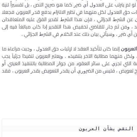
ﻮ ﻟﻢ ﻳﺘﺮﺗﺐ ﻋﻠﻰ ﺍﻟﻌﺪﻭﻝ ﺃﻱ ﺿﺮﺭ ﻛﻤﺎ ﻫﻮ ﺻﺮﻳﺢ ﺍﻟﻨﺺ ، ﺑﻞ ﺗﻔﺴﻴﺮﺍً ﻟﻨﻴﺔ
ﺒﺎﺕ ﺣﻖ ﺍﻟﻌﺪﻭﻝ ﻟﻜﻞ ﻣﻨﻬﻤﺎ ﻓﻲ ﻧﻈﻴﺮ ﺍﻻﻟﺘﺰﺍﻡ ﺑﺪﻓﻊ ﻗﺪﺭ ﺍﻟﻌﺮﺑﻮﻥ ﻓﺠﻌﻼ
 ﻋﻦ ﺍﻟﺸﺮﻁ ﺍﻟﺠﺰﺍﺋﻲ ، ﻓﺈﻥ ﻫﺬﺍ ﺍﻟﺸﺮﻁ ﺗﻘﺪﻳﺮ ﺍﺗﻔﻖ ﻋﻠﻴﻪ ﺍﻟﻤﺘﻌﺎﻗﺪﺍﻥ
، ﻭﻣﻦ ﺛﻢ ﺟﺎﺯ ﻟﻠﻘﺎﺿﻲ ﺗﺨﻔﻴﺾ ﻫﺬﺍ ﺍﻟﺘﻘﺪﻳﺮ ﺇﺫﺍ ﻛﺎﻥ ﻣﺒﺎﻟﻐﺎً ﻓﻴﻪ ﺇﻟﻰ
ﺍﺋﻦ ﺃﻱ ﺿﺮﺭ . ﻭﺳﻴﺄﺗﻲ ﺑﻴﺎﻥ ﺫﻟﻚ ﻋﻨﺪ ﺍﻟﻜﻼﻡ ﻓﻲ ﺍﻟﺸﺮﻁ ﺍﻟﺠﺰﺍﺋﻲ .
ﺍﻟﻌﺮﺑﻮﻥ
ﺇﻧﻤﺎ ﻛﺎﻥ ﻟﺘﺄﻛﻴﺪ ﺍﻟﻌﻘﺪ ﻻ ﻹﺛﺒﺎﺕ ﺣﻖ ﺍﻟﻌﺪﻭﻝ ، ﻭﺟﺒﺖ ﻣﺮﺍﻋﺎﺓ ﻣﺎ
ﻜﻞ ﻣﻨﻬﻤﺎ ﻣﻄﺎﻟﺒﺔ ﺍﻵﺧﺮ ﺑﺘﻨﻔﻴﺬﻩ . ﻭﻳﻌﺘﺒﺮ ﺍﻟﻌﺮﺑﻮﻥ ﺗﻨﻔﻴﺬﺍ ﺟﺰﺋﻴﺎً ﻳﺠﺐ
 ﺍﻟﺘﻲ ﺗﺠﺮﻱ ﻋﻠﻰ ﺳﺎﺋﺮ ﺍﻟﻌﻘﻮﺩ ﻣﻦ ﺟﻮﺍﺯ ﺍﻟﻤﻄﺎﻟﺒﺔ ﺑﺎﻟﺘﻨﻔﻴﺬ ﺍﻟﻌﻴﻨﻲ ﺃﻭ
ﺴﺦ ﺗﻌﻮﻳﺾ ، ﻓﻠﻴﺲ ﻣﻦ ﺍﻟﻀﺮﻭﺭﻱ ﺃﻥ ﻳﻘﺪﺭ ﺍﻟﺘﻌﻮﻳﺾ ﺑﻘﺪﺭ ﺍﻟﻌﺮﺑﻮﻥ ، ﻓﻘﺪ
 النقض بشأن العربون 