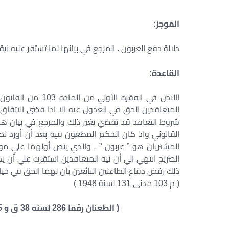
الموجز:
دلالة دفع العربون . المرجع في بيانها لما تستقر عليه ن
القاعدة:
االنص في الفقرة ا
المتعاقدين الحق في العدول عنه الا اذا قضى الاتفاق ب
شروط التعاقد قد تقضي بغير ذلك والمرجع في بيان هذه
القانوني واذ كان الحكم المطعون فيه بعد أن أورد ن
المشتريان هو ” عربون ” ـ والذي ينص أولهما علي مو
الصريح انتهي الي أن نية المتعاقدين استقرت علي أن 
ذلك رفض دفاع الطاعنين البائعين بأن لهما الحق في خيار
( م 103 مدنى 131 لسنة 1948 )
( الطعنان رقما 286 لسنه 38 ق و 35 لسنة 39 ق جلسة 1975/2/23 س 26 ص 457 )