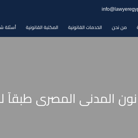
info@lawyeregyp
من نحن
الخدمات القانونية
المكتبة القانونية
أسئلة شا
نون المدنى المصرى طبقآ لنص 