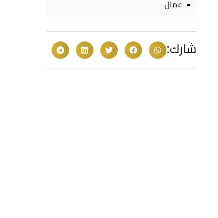
عمال
شارك: