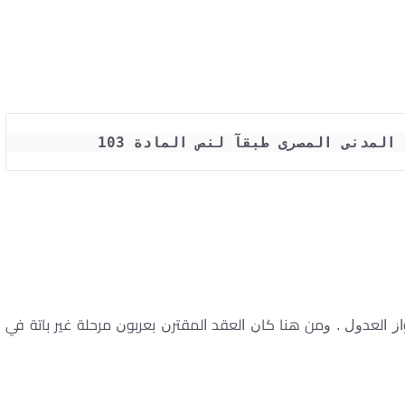
لمدنى المصرى طبقآ لنص المادة 103
ﺍﺯ ﺍﻟﻌﺪﻭﻝ . ﻭﻣﻦ ﻫﻨﺎ ﻛﺎﻥ ﺍﻟﻌﻘﺪ ﺍﻟﻤﻘﺘﺮﻥ ﺑﻌﺮﺑﻮﻥ ﻣﺮﺣﻠﺔ ﻏﻴﺮ ﺑﺎﺗﺔ ﻓﻲ