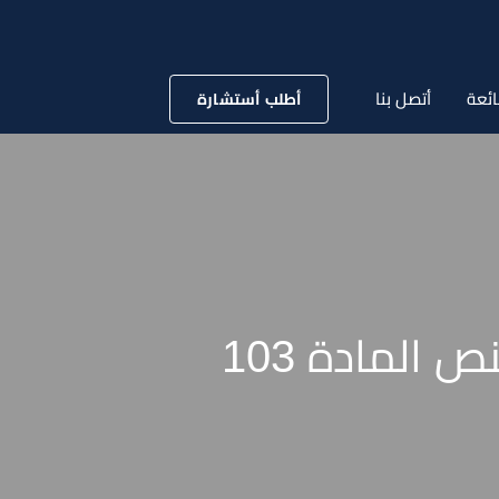
ئعة
أتصل بنا
أطلب أستشارة
المادة 103