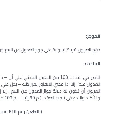
الموجز:
دفع العربون قرينة قانونية علي جواز العدول عن البيع جواز
القاعدة:
النص في المادة 103 من التقنين المدن
العدول عنه ، إلا إذا قضي الاتفاق بغير ذلك – يدل علي
العربون أن تكون له دلالة جواز العدول عن البيع ، إلا
والتأكيد والبدء في تنفيذ العقد .( م 99 إثبات ، م 103 مدنى)
( الطعن رقم 816 لسنة 46 ق جلسة 1980/12/2 ص1992 )