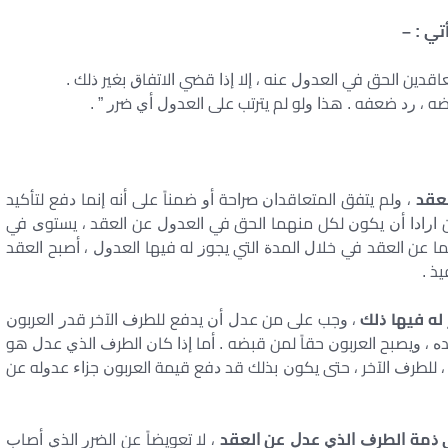
ﻟﻌﻘﺪ
، ﻭﻟﻢ ﻳﺘﻔﻖ ﺍﻟﻤﺘﻌﺎﻗﺪﺍﻥ ﺻﺮﺍﺣﺔ ﺃﻭ ﺿﻤﻨﺎً ﻋﻠﻰ ﺃﻧﻪ ﺇﻧﻤﺎ ﺩﻓﻊ ﻟﺘﺄﻛﻴﺪ
ﻳﻦ ﺍﺭﺍﺩﺍ ﺃﻥ ﻳﻜﻮﻥ ﻟﻜﻞ ﻣﻨﻬﻤﺎ ﺍﻟﺤﻖ ﻓﻲ ﺍﻟﻌﺪﻭﻝ ﻋﻦ ﺍﻟﻌﻘﺪ ، ﻳﺴﺘﻮﻯ ﻓﻲ
ﻬﻤﺎ ﻋﻦ ﺍﻟﻌﻘﺪ ﻓﻲ ﺧﻼﻝ ﺍﻟﻤﺪﺓ ﺍﻟﺘﻲ ﻳﺠﻮﺯ ﻟﻪ ﻓﻴﻬﺎ ﺍﻟﻌﺪﻭﻝ ، ﺃﺻﺒﺢ ﺍﻟﻌﻘﺪ
ﻴﺬ .
 ﻟﻪ ﻓﻴﻬﺎ ﺫﻟﻚ
، ﻭﺟﺐ ﻋﻠﻰ ﻣﻦ ﻋﺪﻝ ﺃﻥ ﻳﺪﻓﻊ ﻟﻠﻄﺮﻑ ﺍﻵﺧﺮ ﻗﺪﺭ ﺍﻟﻌﺮﺑﻮﻥ
ﺪﻩ ، ﻭﻳﺼﺒﺢ ﺍﻟﻌﺮﺑﻮﻥ ﺣﻘﺎً ﻟﻤﻦ ﻗﺒﻀﻪ . ﺃﻣﺎ ﺇﺫﺍ ﻛﺎﻥ ﺍﻟﻄﺮﻑ ﺍﻟﺬﻱ ﻋﺪﻝ ﻫﻮ
ﻪ ، ﻟﻠﻄﺮﻑ ﺍﻵﺧﺮ ، ﺣﺘﻰ ﻳﻜﻮﻥ ﺑﺬﻟﻚ ﻗﺪ ﺩﻓﻊ ﻗﻴﻤﺔ ﺍﻟﻌﺮﺑﻮﻥ ﺟﺰﺍﺀ ﻋﺪﻭﻟﻪ ﻋﻦ
ﻲ ﺫﻣﺔ ﺍﻟﻄﺮﻑ ﺍﻟﺬﻱ ﻋﺪﻝ ﻋﻦ ﺍﻟﻌﻘﺪ
، ﻻ ﺗﻌﻮﻳﻀﺎً ﻋﻦ ﺍﻟﻀﺮﺭ ﺍﻟﺬﻱ ﺃﺻﺎﺏ