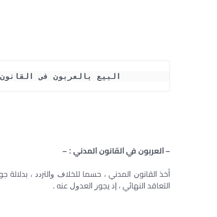
البيع بالعربون فى القانون ا
– ﺍﻟﻌﺮﺑﻮﻥ ﻓﻲ ﺍﻟﻘﺎﻧﻮﻥ ﺍﻟﻤﺪﻧﻲ : –
ﺃﺧﺬ ﺍﻟﻘﺎﻧﻮﻥ ﺍﻟﻤﺪﻧﻲ ، ﺣﺴﻤﺎ ﻟﻠﺨﻼﻑ ﻭﺍﻟﺘﺮﺩﺩ ، ﺑﺪﻻﻟﺔ ﺟﻮ
ﺍﻟﺘﻌﺎﻗﺪ ﺍﻟﻨﻬﺎﺋﻲ ، ﺇﺫ ﻳﺠﻮﺯ ﺍﻟﻌﺪﻭﻝ ﻋﻨﻪ .