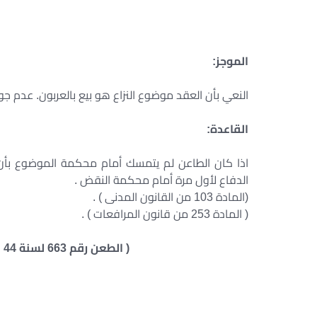
الموجز:
النعي بأن العقد موضوع النزاع هو بيع بالعربون. عدم ج
القاعدة:
اذا كان الطاعن لم يتمسك أمام محكمة الموضوع بأن 
الدفاع لأول مرة أمام محكمة النقض .
(المادة 103 من القانون المدنى ) .
( المادة 253 من قانون المرافعات ) .
( الطعن رقم 663 لسنة 44 ق جلسة 1978/4/18 س 29 ص 1020 ع 1)