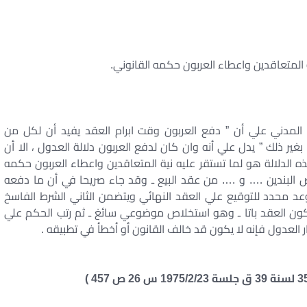
ية المتعاقدين واعطاء العربون حكمه القانوني.
لأولي من المادة 103 من القانون المدني علي أن ” دفع العربون وقت ابرام العقد يفيد أن لكل من
غير ذلك ” يدل علي أنه وان كان لدفع العربون دلالة العدول ، الا أن
 الدلالة هو لما تستقر عليه نية المتعاقدين واعطاء العربون حكمه
ص البندين …. و …. من عقد البيع ـ وقد جاء صريحا في أن ما دفعه
عد محدد للتوقيع علي العقد النهائي ويتضمن الثاني الشرط الفاسخ
يكون العقد باتا ـ وهو استخلاص موضوعي سائغ ـ ثم رتب الحكم علي
 العدول فإنه لا يكون قد خالف القانون أو أخطأ في تطبيقه .