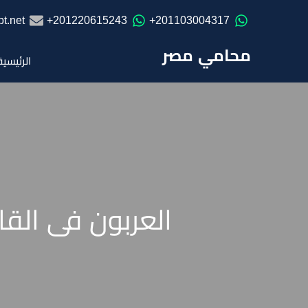
t.net
201220615243+
201103004317+
محامي مصر
الرئيسية
العربون فى القا