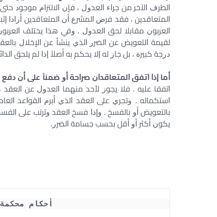
ﺍﻟﻄﺮﻑ ﺍﻵﺧﺮ ﻣﻦ ﺟﺮﺍﺀ ﺍﻟﻌﺪﻭﻝ ، ﻓﺈﻥ ﺍﻻﻟﺘﺰﺍﻡ ﻣﻮﺟﻮﺩ ﺣﺘﻰ ﻟ
ﺍﻟﻤﺘﻌﺎﻗﺪﻳﻦ ، ﻓﻘﺪ ﻓﺮﺽ ﺍﻟﻤﺸﺮﻉ ﺃﻥ ﺍﻟﻤﺘﻌﺎﻗﺪﻳﻦ ﺃﺭﺍﺩﺍ ﺇﺛ
ﺍﻟﻌﺮﺑﻮﻥ ﻣﻘﺎﺑﻼ ﻟﺤﻖ ﺍﻟﻌﺪﻭﻝ . ﻭﻓﻲ ﻫﺬﺍ ﻳﺨﺘﻠﻒ ﺍﻟﻌﺮﺑﻮﻥ
ﻟﻘﻴﻤﺔ ﺍﻟﺘﻌﻮﻳﺾ ﻋﻦ ﺍﻟﻀﺮﺭ ﺍﻟﺬﻱ ﻳﻨﺸﺄ ﻋﻦ ﺍﻹﺧﻼﻝ ﺑﺎﻟﻌﻘﺪ 
ﺩﺭﺟﺔ ﻛﺒﻴﺮﺓ ، ﺑﻞ ﺟﺎﺯ ﻟﻪ ﺇﻻ ﻳﺤﻜﻢ ﺑﻪ ﺃﺻﻼً ﺇﺫﺍ ﻟﻢ ﻳﻠﺤﻖ ﺍﻟﺪ
ﺃﻣﺎ ﺇﺫﺍ ﺍﺗﻔﻖ ﺍﻟﻤﺘﻌﺎﻗﺪﺍﻥ ﺻﺮﺍﺣﺔ ﺃﻭ ﺿﻤﻨﺎً ﻋﻠﻰ ﺃﻥ ﺩﻓﻊ 
ﺍﺗﻔﻘﺎ ﻋﻠﻴﻪ . ﻓﻼ ﻳﺠﻮﺯ ﻷﺣﺪ ﻣﻨﻬﻤﺎ ﺍﻟﻌﺪﻭﻝ ﻋﻦ ﺍﻟﻌﻘﺪ ، ﻭﻟ
ﺍﺳﺘﻜﻤﺎﻟﻪ . ﻭﺗﺠﺮﻱ ﻋﻠﻰ ﺍﻟﻌﻘﺪ ﺍﻟﺬﻱ ﺃﺑﺮﻡ ﺍﻟﻘﻮﺍﻋﺪ ﺍﻟﻌﺎﻣﺔ
ﺑﺎﻟﺘﻌﻮﻳﺾ ﺃﻭ ﺑﺎﻟﻔﺴﺦ . ﻭﺇﺫﺍ ﻓﺴﺦ ﺍﻟﻌﻘﺪ ﻭﺗﺮﺗﺐ ﻋﻠﻰ ﺍﻟﻔ
ﻳﻜﻮﻥ ﺃﻛﺜﺮ ﺃﻭ ﺃﻗﻞ ﺑﺤﺴﺐ ﺟﺴﺎﻣﺔ ﺍﻟﻀﺮﺭ.
أحكام محكمة