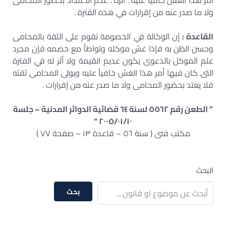
أمر هذا الغش خافياً عليه . أثره . عدم الاعتداد بحضور المحامى
ولا ما صدر عنه من إقرارات في هذه الفترة .
القاعدة :
إن الوكالة في الخصومة تقوم على الثقة بالمحامى
وحسن الظن به فإذا غش موكله وتواطأ مع خصمه فإن مجرد
علم الموكل بالدعوى يكون عديم القيمة ولا أثر له في الفترة
التى كان فيها أمر هذا الغش خافياً عليه ويولى المحامى ثقته
فلا يعتد بحضور المحامى ولا ما صدر عنه من إقرارات .
” الطعن رقم ٥٥٦٢ لسنة ٦٤ قضائية الدوائر المدنية – جلسة
٢٠٠٥/٠١/١٠ “
مكتب فنى ( سنة ٥٦ – قاعدة ١٣ – صفحة ٧٧ )
البحث
بحث