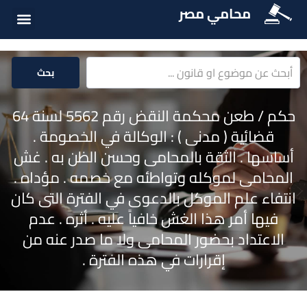
محامي مصر
أسئلة شائع
الخدمات الق
المكتبة الق
بحث
حكم / طعن محكمة النقض رقم 5562 لسنة 64
قضائية ( مدنى ) : الوكالة في الخصومة .
أساسها . الثقة بالمحامى وحسن الظن به . غش
المحامى لموكله وتواطئه مع خصمه . مؤداه .
انتفاء علم الموكل بالدعوى في الفترة التى كان
فيها أمر هذا الغش خافياً عليه . أثره . عدم
الاعتداد بحضور المحامى ولا ما صدر عنه من
إقرارات في هذه الفترة .