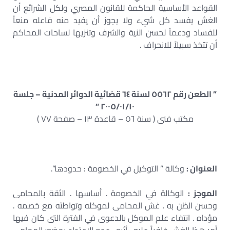
القواعد الأساسية الحاكمة للقانون المصري ولكل الشرائع أن
الغش يفسد كل شيء ولا يجوز أن يفيد منه فاعله منعاً
للفساد ودعماً لحسن النية والشرف وتنزيها لساحات المحاكم
أن تتخذ سبيلاً للانحراف .
” الطعن رقم ٥٥٦٢ لسنة ٦٤ قضائية الدوائر المدنية – جلسة
٢٠٠٥/٠١/١٠ “
مكتب فنى ( سنة ٥٦ – قاعدة ١٣ – صفحة ٧٧ )
العنوان :
وكالة ” التوكيل في الخصومة : حدودها”.
الموجز :
الوكالة في الخصومة . أساسها . الثقة بالمحامى
وحسن الظن به . غش المحامى لموكله وتواطئه مع خصمه .
مؤداه . انتفاء علم الموكل بالدعوى في الفترة التى كان فيها