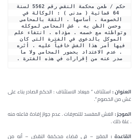
حكم / طعن محكمة النقض رقم 5562 لسنة 
64 قضائية ( مدنى ) : الوكالة في 
الخصومة . أساسها . الثقة بالمحامى 
وحسن الظن به . غش المحامى لموكله 
وتواطئه مع خصمه . مؤداه . انتفاء علم 
الموكل بالدعوى في الفترة التى كان 
فيها أمر هذا الغش خافياً عليه . أثره 
. عدم الاعتداد بحضور المحامى ولا ما 
صدر عنه من إقرارات في هذه الفترة .
العنوان :
استئناف ” ميعاد الاستئناف : الحكم الصادر بناء على
غش من الخصوم “.
الموجز :
الغش المفسد للتصرفات . عدم جواز إفادة فاعله منه
. علة ذلك .
القاعدة :
المقرر – في قضاء محكمة النقض – أنه من