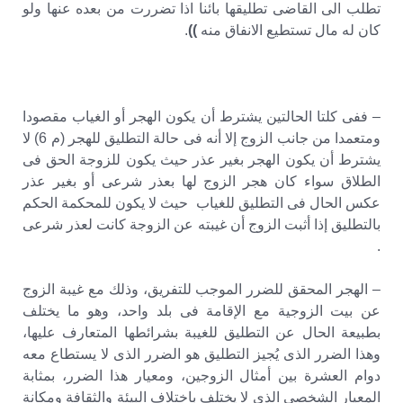
تطلب الى القاضى تطليقها بائنا اذا تضررت من بعده عنها ولو
كان له مال تستطيع الانفاق منه
))
.
– ففى كلتا الحالتين يشترط أن يكون الهجر أو الغياب مقصودا
ومتعمدا من جانب الزوج إلا أنه فى حالة التطليق للهجر (م 6) لا
يشترط أن يكون الهجر بغير عذر حيث يكون للزوجة الحق فى
الطلاق سواء كان هجر الزوج لها بعذر شرعى أو بغير عذر
عكس الحال فى التطليق للغياب حيث لا يكون للمحكمة الحكم
بالتطليق إذا أثبت الزوج أن غيبته عن الزوجة كانت لعذر شرعى
.
– الهجر المحقق للضرر الموجب للتفريق، وذلك مع غيبة الزوج
عن بيت الزوجية مع الإقامة فى بلد واحد، وهو ما يختلف
بطبيعة الحال عن التطليق للغيبة بشرائطها المتعارف عليها،
وهذا الضرر الذى يُجيز التطليق هو الضرر الذى لا يستطاع معه
دوام العشرة بين أمثال الزوجين، ومعيار هذا الضرر، بمثابة
المعيار الشخصى الذى لا يختلف باختلاف البيئة والثقافة ومكانة