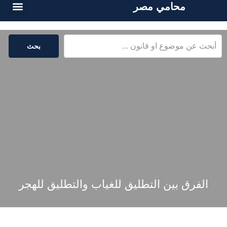
محامي مصر
أسئلة شائع
الخدمات القا
المكتبة القا
بحث
الفرق بين التطليق للغياب والتطليق للهجر