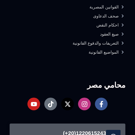
القوانين المصرية
صحف الدعاوى
احكام النقض
صيغ العقود
التعريفات والدفوع القانونية
المواضيع القانونية
محامي مصر
1220615243(20+)