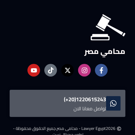
محامي مصر
1220615243(20+)
تواصل معانا الان
2026
Lawyer Egypt - محامى مصر.
جميع الحقوق محفوظة -
تطوير ديجيتال نست.