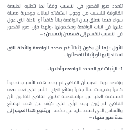
تتعدد صور القصور في التسبيب وفقاً لما تتطلبه الطبيعة
القانونية للتسبيب من وجوب استيفائه لبيانات جوهرية معينة
سواء فيما يتعلق ببيان الواقعة بياناً كافياً أو الأدلة التي عول
عليها في اثبات الواقعة ومضمونها ،ولهذا فإن صور القصور
في التسبيب تنقسم إلى
قسمين رئيسيين : –
الأول : إما أن يكون إثباتاً غير محدد للواقعة والأدلة التي
استند إليها أو إثباتاً ناقصاًلها .
1- الإثبات غير المحدد للواقعة وأدلتها .
ويُقصد بهذا العيب أن القاضي لم يحدد هذه الأسباب تحديداً
كافياً ولميبحث بحثاً جذرياً وقائع النزاع ، الأمر الذي تعجز معه
المحكمة العليا عن مراقبةصحة تطبيق القاضي للقانون لأن
القاضي لم يُبين وجه الرأي الذي كوّنه عن هذه الوقائع
والأساس الذي اعتمد عليه في حكمه ،
ويتنوع هذا العيب إلى
عدة صور منها : –