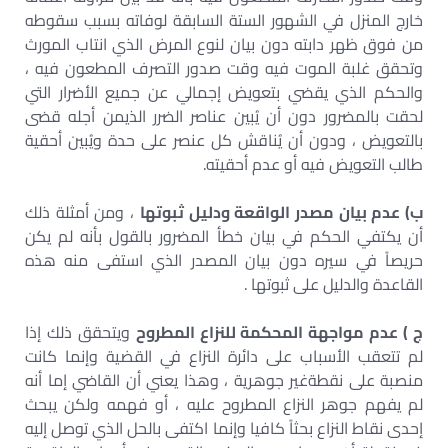
خارج المنزل في الشهور الستة السابقة لوفاته بسبب سقوطه
من فوق ظهر دابته دون بيان لنوع المرض الذي انتاب المورث
وتحقق غلبة الموت فيه وقت صدور التصرف المطعون فيه ،
والحكم الذي يقضي بتعويض إجمالي عن جميع الأضرار التي
لحقت بالمضرور دون أن يُبين عناصر الضرر الذيمن أجله قضى
بالتعويض ، ودون أن يُناقش كل عنصر على حدة ويُبين أحقية
طالب التعويض فيه أو عدم أحقيته.
ب‌) عدم بيان مصدر الواقعة ودليل ثبوتها
، ومن أمثلة ذلك
أن يكتفي الحكم في بيان خطأ المضرور بالقول بأنه لم يكن
حريصاً في سيره دون بيان المصدر الذي استفى منه هذه
القاعدة والدليل على ثبوتها .
ج ) عدم مواجهة المحكمة للنزاع المطروح
ويتحقق ذلك إذا
لم تتعقب الأسباب على دائرة النزاع في القضية وإنما كانت
منصبة على نقطةغير جوهرية ، وهذا يعني أن القاضي إما أنه
لم يفهم جوهر النزاع المطروح عليه ، أو فهمه ولكن يبحث
إحدى نقاط النزاع بحثاً كافيا وإنما اكتفى بالحل الذي توصل إليه