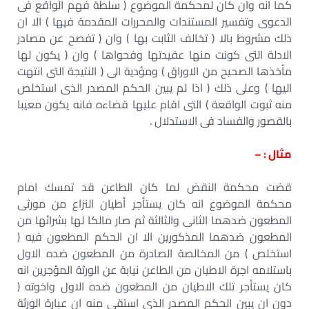
كما انه وان كان لمحكمة الموضوع ( سلطة فهم الواقع فى
الدعوى وتفسير المستندات والمحررات المقدمة فيها ) الا ان
ذلك مشروط بالا ( تخالف الثابت بها ) وان ( تفصح عن مصادر
الادلة التى كونت منها عقيدتها وفحواها ) وان ( يكون لها
مأخذها الصحيح من الاوراق ) ومؤدية الى ( النتيجة التى انتهت
اليها ) وعلى ذلك ( اذا لم يبين الحكم المصدر الذى استخلص
منه ثبوت الواقعة ) التى اقام عليها قضاءه فانه يكون معيبا
بالقصور والفساد فى الاستدلال .
مثال : –
قضت محكمة النقض لما كان الطاعن قد تمسك امام
محكمة الموضوع انه كان يستأجر أطيان النزاع من مورثى
المطعون ضدهما الثانى والثالثة ثم صار مالكا لها بشرائها من
المطعون ضدهما المذكورين الا ان الحكم المطعون فيه (
استخلص ) من المخالصة الصادرة من المطعون ضده الاول
باستلامه اجرة الاطيان من الطاعن نيابة عن الورثة المؤجرين انه
كان يستأجر تلك الاطيان من المطعون ضده الاول واخوته (
دون ان يبين الحكم المصدر الذى استقى منه ان عبارة الورثة