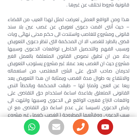
قانونية شروط تختلف عن غيرها .
هذا ومن الواقع العملى تعرضت لمثل لهذا العيب من القضاء
– حيث أننى اقمت دعوى تعويض عن غصب عين بلا سند
قانونى ومشروع للغاصب واستندت الى حكم مدنى نهائى وبات
قضى بالطرد للغصب الا ان المحكمة التى تنظر دعوى التعويض
وبسبب الفهم والتحصيل الخاطئ لواقعات الدعوى وسببها
بدلا من ان تطبق نصوص القانون المتعلقة بالعمل الغير
مشروع حيث ان الغصب يعد عملا غير مشروع يستوجب التعويض
لحرمان صاحب الحق على الشئ المغتصب من استعماله
والانتفاع به طوال مدة الغصب وبمثابة ان هذا التعويض يعد
ريعا عن العين وثمارا لها – طبقت المحكمة وبالخطأ النص
القانونى المتعلق بقاعدة اساءة استخدام حق التقاضى على
واقعات النزاع فغيرت الواقع فى الدعوى وسببها وانتهت الى
رفض الدعوى تاسيسا على عدم اساءة حق التقاضى مع ان
سبب الدعوى ووقائعها المطروحة ( الغصب كعمل غير مشروع
) وشتان الفارق ما بين السببين واحكام وشروط انطباق كل
منهما فالغصب ليس محلا لحق التقاضى ) ومن ثم فاحد صور
القصور فى التسبيب فهم القاضى الخاطئ لواقعات الدعوى