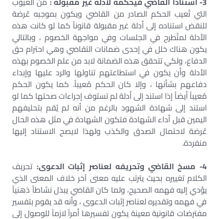
3- استنادا القاضي فيحكمه لأدلة غير مقبولة :
من العيوب
التي تُعيب الحكم الصادر من القاضي ويكون بموجبه عُرضة
للنقض استناده إلى أدلة غير مقبولة قانوناً كما لو كانت هذه
الأدلة لمتُطرح في الجلسات وفي مواجهة الخصوم ، وبالتالي
يكون هناك خلل في إحدى ضمانات التقاضي وهي احترام حق
الدفاع، ولكي تتحقق هذه الضمانة لابد من علم الخصوم بهذه
الأدلة وأن يكون في استطاعتهم تناولها والرد عليها وإبداء
دفاعهم بشأنها ، وإلا كان الحكم مُعيباً. كما يكون الحكم
مُعيباً أيضاً إذا استند إلى أدلة لم تستوف إجراءات صحتها كما لو
استند إلى شهادة الشهود بالرغم من أنه لم يُقم بتحليفهم
اليمين قبل أداء الشهادة فتكون الشهادة في مثل هذه الحال
عُرضة لاحتمال الصدق والكذب ولهذا لايصح الاستناد إليها
منفردة.
4- مسخ القاضي وتحريفه لعناصر إثبات الدعوى:
تحريف
الكلام تغييره بحيث يترتب عليه معنى آخر خلاف المعنى الذي
يؤدي إليه فهمه الصحيح، ولما كان القاضي يبذل نشاطاً ذهنياً
في فهمه وتقديره لعناصر إثبات الدعوى ، وأنه قد يقوم بتفسير
مفترضات قانونية معينة يكون تفسيرها أمراً لازماً للوصول إلى