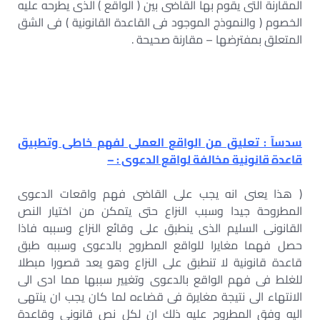
المقارنة التى يقوم بها القاضى بين ( الواقع ) الذى يطرحه عليه
الخصوم ( والنموذج الموجود فى القاعدة القانونية ) فى الشق
المتعلق بمفترضها – مقارنة صحيحة .
سدسآ : تعليق من الواقع العملى لفهم خاطى وتطبيق
قاعدة قانونية مخالفة لواقع الدعوى : –
( هذا يعنى انه يجب على القاضى فهم واقعات الدعوى
المطروحة جيدا وسبب النزاع حتى يتمكن من اختيار النص
القانونى السليم الذى ينطبق على وقائع النزاع وسببه فاذا
حصل فهما مغايرا للواقع المطروح بالدعوى وسببه طبق
قاعدة قانونية لا تنطبق على النزاع وهو يعد قصورا مبطلا
للغلط فى فهم الواقع بالدعوى وتغيير سببها مما ادى الى
الانتهاء الى نتيجة مغايرة فى قضاءه لما كان يجب ان ينتهى
اليه وفق المطروح عليه ذلك ان لكل نص قانونى وقاعدة