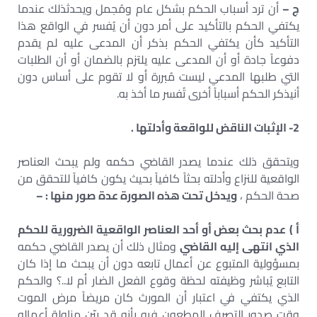
ج –
أن ترد أسباب الحكم بشكل عام ومُجمل ويحدثذلك عندما
يكتفي الحكم بالتأكيد على أمر دون أن يُفسر في الواقع هذا
التأكيد كأن يكتفي الحكم بذكر أن المدعى عليه لم يقدم
دفوعاً جادة أو أن المدعى عليه يلتزم بالضمان أو أن الطلبات
التي طلبها المدعي ليست مُبررة أو لا تقوم على أساس دون
أنيذكر الحكم أسباباً أخرى تُفسر ما أخذ به.
2- الإثبات الناقض للواقعة وأدلتها .
ويتحقق ذلك عندما يصدر القاضي حكمه ولم يبحث العناصر
الواقعية للنزاع وأدلته بحثاً كافياً بحيث يكون كافياً للتحقق من
صحة الحكم ،
ويدخل تحت هذه الصورة عدة صور منها : –
أ‌ )
عدم بحث بعض أو أحد العناصر الواقعية الضرورية للحكم
الذي انتهى إليه القاضي
ومثال ذلك أن يصدر القاضي حكمه
بمسؤولية المتبوع عن أعمال تابعه دون أن يبحث ما إذا كان
التابع يُباشر وظيفته لحظة وقوع الفعل الضار أم لا..؟ والحكم
الذي يكتفي في اعتبار أن المورث كان مريضاً مرض الموت
وقت صدور التصرف المطعون فيه بأنه قد بيّن مزاولة أعماله