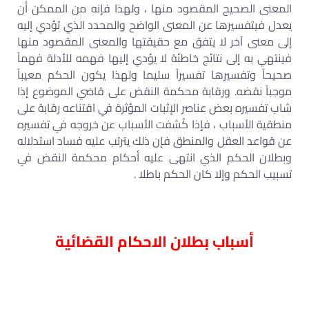
المعنى الصحيح المقصود منها ، ولهذا فإنه من الممكن أن
يعدل فيتفسيرها عن المعنى الواضح والمحدد الذي تؤدي إليه
إلى معنى آخر لا يتفق مع حقيقتها والمعنى المقصود منها
فينتهي به إلى نتائج خاطئة لا يؤدي إليها فهمه للأدلة فهماً
صحيحاً وتفسيرها تفسيراً سليما ولهذا يكون الحكم معيباً
موجباً نقضه. ورقابة محكمة النقض على قاضي الموضوع إذا
شاب تفسيره بعض عناصر الإثبات المؤثرة في اقتناعه رقابة على
منطقية الأسباب ، فإذا كُشفت الأسباب عن خروجه في تفسيره
عن قواعد العقل والمنطق فإن ذلك يترتب عليه فساد استدلاله
وبطلان الحكم الذي انتهى عليه أحكام محكمة النقض في
تسبيب الحكم وإلا كان الحكم باطلا .
أسباب بطلان الاحكام القضائية
أسباب بطلان الأحكام المدنية – أسباب بطلان الحكم الابتدائي
– متى يكون الحكم باطلاً – بطلان الحكم القضائي PDF –
أسباب بطلان الحكم لمخالفته القانون – دعوى بطلان الحكم