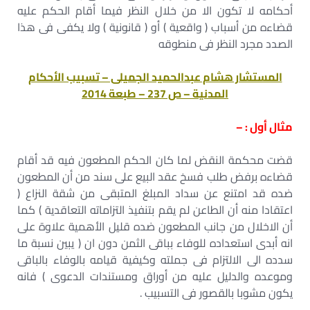
أحكامه لا تكون الا من خلال النظر فيما أقام الحكم عليه
قضاءه من أسباب ( واقعية ) أو ( قانونية ) ولا يكفى فى هذا
الصدد مجرد النظر فى منطوقه
المستشار هشام عبدالحميد الجميلى – تسبيب الأحكام
المدنية – ص 237 – طبعة 2014
مثال أول : –
قضت محكمة النقض لما كان الحكم المطعون فيه قد أقام
قضاءه برفض طلب فسخ عقد البيع على سند من أن المطعون
ضده قد امتنع عن سداد المبلغ المتبقى من شقة النزاع (
اعتقادا منه أن الطاعن لم يقم بتنفيذ التزاماته التعاقدية ) كما
أن الاخلال من جانب المطعون ضده قليل الأهمية علاوة على
انه أبدى استعداده للوفاء بباقى الثمن دون ان ( يبين نسبة ما
سدده الى الالتزام فى جملته وكيفية قيامه بالوفاء بالباقى
وموعده والدليل عليه من أوراق ومستندات الدعوى ) فانه
يكون مشوبا بالقصور فى التسبيب .