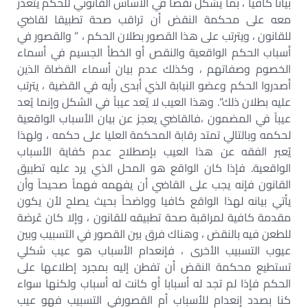
بياناً كافياً ، بما يشكل نقصاً في الأساس القانوني للحكم يتعذر
معه على محكمة النقض أن تراقب صحة تطبيقا لقاضي
للقانون ، ويترتب على هذا القصور بطلان الحكم ، ” والقصور في
أسباب الحكم الواقعية والنقص أو الخطأ الجسيم في أسماء
الخصوم وصفاتهم ، وكذلك عدم بيان أسماء القضاة الذين
أصدروا الحكم وعضو النيابة الذي أبدى رأيه في القضية ، يترتب
عليه بطلان ذلك”. وهذا العيب لا يُعد عيباً في الشكل وإنما يُعد
عيباً في المضمون ،فالقاضي يعجز عن بيان الأسباب الواقعية
لحكمه وبالتالي تمتد رقابة المحكمة العليا على حكمه ، ولهذا
يُعبر الفقه عن هذا العيب بإصطلاح عدم كفاية الأسباب
الواقعية. فإذا كان الواقع هو المحل الذي يرد عليه تطبيق
القانون فإنه يجب على القاضي أن يفهمه فهماً صحيحاً وأن
يأتي بيانه لهذا الواقع كافيا وواضحاً بحيث يصلح لأن يكون
مقدمة كافية لمراقبة صحة تطبيقه للقانون ، وإلا كان عُرضة
للطعن فيه بالنقض ، وهناك فرق بين القصور في التسبيب وبين
عيوب التسبيب الأخرى ، فإنعدام الأسباب هو عيب شكلي
تستطيع محكمة النقض أن تفطن إليه بمجرد إطلاعها على
الحكم فإذا لم تجد له أسبابا أو كانت له أسباب ولكنها سواء
كنا بصدد إنعدام للأسباب أم القصورفي التسبيب فهو عيب