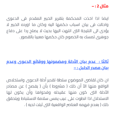
مثال 2 : –
ايضا اذا اخذت المحكمة بتقرير الخبير المقدم فى الدعوى
واحالت فى بيان اسباب حكمها اليه وكان ما اورده الخبير لا
يؤدى الى النتيجة التى انتهت اليها بحيث لا يصلح ردا على دفاع
جوهرى تمسك به الخصوم كان حكمها معيبا بالقصور .
ثالثا : عدم بيان الأدلة ومضمونها ووقائع الدعوى وعدم
بيان مصدر الدليل : –
ان كان لقاضى الموضوع سلطة تقدير أدلة الدعوى واستخلاص
الواقع منها الأ أن ذلك ( مشروط ) بأن ( يفصح ) عن مصادر
الأدلة التى كون منها عقيدته وفحواها وأن يكون لها
الاستدلال اذا انطوت على عيب يمس سلامة الاستنباط ويتحقق
ذلك ( بعدم فهمه العناصر الواقعية التى ثبتت لديه ) .