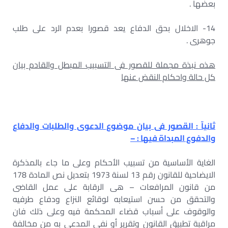
بعضها .
14- الاخلال بحق الدفاع يعد قصورا بعدم الرد على طلب
جوهرى .
هذه نبذة مجملة للقصور فى التسبيب المبطل والقادم بيان
كل حالة واحكام النقض عنها
ثانيآ : القصور فى بيان موضوع الدعوى والطلبات والدفاع
والدفوع المبداة فيها : –
الغاية الأساسية من تسبيب الأحكام وعلى ما جاء بالمذكرة
الايضاحية للقانون رقم 13 لسنة 1973 بتعديل نص المادة 178
من قانون المرافعات – هى الرقابة على عمل القاضى
والتحقق من حسن استيعابه لوقائع النزاع ودفاع طرفيه
والوقوف على أسباب قضاء المحكمة فيه وعلى ذلك فان
مراقبة تطبيق القانون وتقرير أو نفى المدعى به من مخالفة