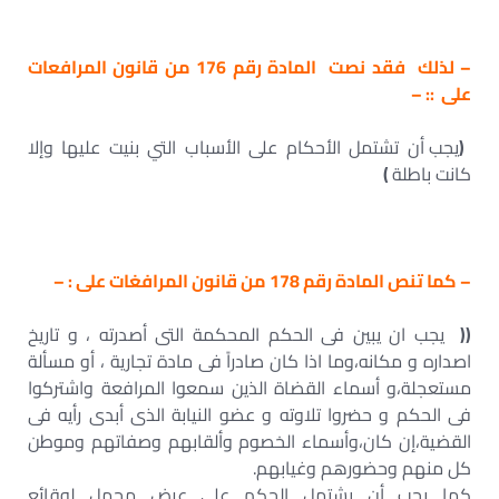
– لذلك فقد نصت المادة رقم 176 من قانون المرافعات
على :: –
(
يجب أن تشتمل الأحكام على الأسباب التي بنيت عليها وإلا
كانت باطلة
)
– كما تنص المادة رقم 178 من قانون المرافغات على : –
((
يجب ان يبين فى الحكم المحكمة التى أصدرته ، و تاريخ
اصداره و مكانه،وما اذا كان صادراً فى مادة تجارية ، أو مسألة
مستعجلة،و أسماء القضاة الذين سمعوا المرافعة واشتركوا
فى الحكم و حضروا تلاوته و عضو النيابة الذى أبدى رأيه فى
القضية،إن كان،وأسماء الخصوم وألقابهم وصفاتهم وموطن
كل منهم وحضورهم وغيابهم.
كما يجب أن يشتمل الحكم على عرض مجمل لوقائع