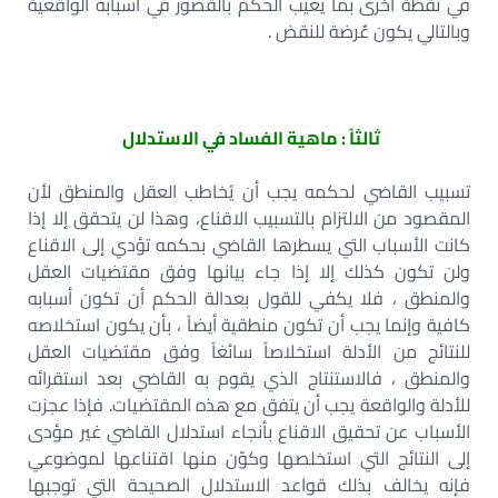
في نقطة أخرى بما يعيب الحكم بالقصور في أسبابه الواقعية
وبالتالي يكون عٌرضة للنقض .
ثالثاً : ماهية الفساد في الاستدلال
تسبيب القاضي لحكمه يجب أن يُخاطب العقل والمنطق لأن
المقصود من الالتزام بالتسبيب الاقناع، وهذا لن يتحقق إلا إذا
كانت الأسباب التي يسطرها القاضي بحكمه تؤدي إلى الاقناع
ولن تكون كذلك إلا إذا جاء بيانها وفق مقتضيات العقل
والمنطق ، فلا يكفي للقول بعدالة الحكم أن تكون أسبابه
كافية وإنما يجب أن تكون منطقية أيضاً ، بأن يكون استخلاصه
للنتائج من الأدلة استخلاصاً سائغاً وفق مقتضيات العقل
والمنطق ، فالاستنتاج الذي يقوم به القاضي بعد استقرائه
للأدلة والواقعة يجب أن يتفق مع هذه المقتضيات. فإذا عجزت
الأسباب عن تحقيق الاقناع بأنجاء استدلال القاضي غير مؤدى
إلى النتائج التي استخلصها وكوّن منها اقتناعها لموضوعي
فإنه يخالف بذلك قواعد الاستدلال الصحيحة التي توجبها