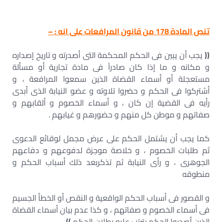
– بطلان الحكم الجنائي
تنص المادة 178 من قانون المرافعات على انه : –
((
يجب أن يبين فى الحكم المحكمة التى أصدرته و تاريخ إصداره
و مكانه و ما إذا كان صادراً فى مادة تجارية أو مسألة
مستعجلة أو أسماء القضاة الذين سمعوا المرافعة ، و
أشتركوا فى الحكم و حضروا تلاوته و عضو النيابة الذى أبدى
رأيه فى القضية إن كان ، و أسماء الخصوم و ألقابهم و
صفاتهم و موطن كل منهم و حضورهم و غيابهم .
كما يجب أن يشتمل الحكم على عرض مجمل لوقائع الدعوى
ثم طلبات الخصوم ، و خلاصة موجزة لدفوعهم و دفاعهم
الجوهرى ، و رأى النيابة ثم تذكربعد ذلك أسباب الحكم و
منطوقه
و القصور فى أسباب الحكم الواقعية و النقص أو الخطأ الجسيم
فى أسماء الخصوم و صفاتهم ، و كذا عدم بيان أسماء القضاة
الذين أصدروا الحكم يترتب عليه بطلان الحكم
))
.