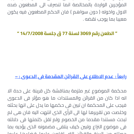
المؤجرين الواردة بالمخالصة انما تنصرف الى المطعون ضده
الاول واخوته ( دون سواهم ) فان الحكم المطعون فيه يكون
معيبا بما يوجب نقضه .
” الطعن رقم 3069 لسنة 77 ق جلسة 14/7/2008 “
رابعآ : عدم الاطلاع على القرائن المقدمة فى الدعوى : –
محكمة الموضوع غير ملزمة بمناقشة كل قرينة على حدة الا
انه اذا كان من القرائن والمستندات ما هو مؤثر فى الدعوى
فيجب على المحكمة ان تبين فى حكمها ما يدل على انها بحثته
وخلصت من تقريرها لها الى الرأى الذى انتهت اليه فان هى لم
تبحث مستندا مقدما من الخصوم ولم تقل كلمتها فى دلالته
فى موضوع النزاع وتبين كيف ينتفى مضمونه الذى يؤديه بما
حصلته من البينة والقرائن التى اقامت عليها قضاءها عليها