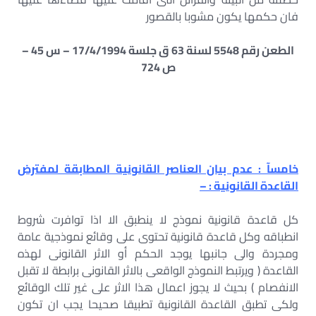
فان حكمها يكون مشوبا بالقصور
الطعن رقم 5548 لسنة 63 ق جلسة 17/4/1994 – س 45 –
ص 724
خامسآ : عدم بيان العناصر القانونية المطابقة لمفترض
القاعدة القانونية : –
كل قاعدة قانونية نموذج لا ينطبق الا اذا توافرت شروط
انطباقه وكل قاعدة قانونية تحتوى على وقائع نموذجية عامة
ومجردة والى جانبها يوجد الحكم أو الاثر القانونى لهذه
القاعدة ( ويرتبط النموذج الواقعى بالاثر القانونى برابطة لا تقبل
الانفصام ) بحيث لا يجوز اعمال هذا الاثر على غير تلك الوقائع
ولكى تطبق القاعدة القانونية تطبيقا صحيحا يجب ان تكون