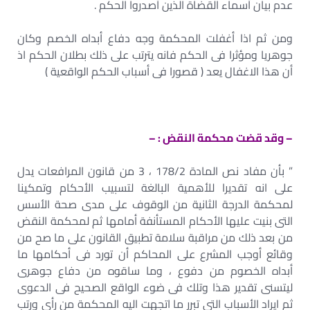
عدم بيان أسماء القضاة الذين أصدروا الحكم .
ومن ثم اذا أغفلت المحكمة وجه دفاع أبداه الخصم وكان
جوهريا ومؤثرا فى الحكم فانه يترتب على ذلك بطلان الحكم اذ
أن هذا الاغفال يعد ( قصورا فى أسباب الحكم الواقعية )
– وقد قضت محكمة النقض : –
” بأن مفاد نص المادة 178/2 ، 3 من قانون المرافعات يدل
على انه تقديرا للأهمية البالغة لتسبيب الأحكام وتمكينا
لمحكمة الدرجة الثانية من الوقوف على مدى صحة الأسس
التى بنيت عليها الأحكام المستأنفة أمامها ثم لمحكمة النقض
من بعد ذلك من مراقبة سلامة تطبيق القانون على ما صح من
وقائع أوجب المشرع على المحاكم أن تورد فى أحكامها ما
أبداه الخصوم من دفوع ، وما ساقوه من دفاع جوهرى
ليتسنى تقدير هذا وتلك فى ضوء الواقع الصحيح فى الدعوى
ثم ايراد الأسباب التى تبرر ما اتجهت اليه المحكمة من رأى ورتب