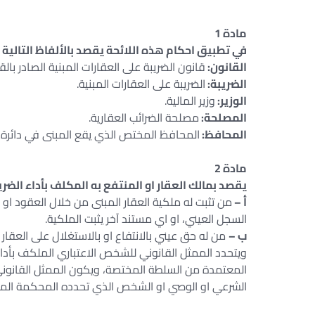
مادة 1
في تطبيق احكام هذه اللائحة يقصد بالألفاظ التالية 
القانون:
قانون الضريبة على العقارات المبنية الصادر بالقانون رقم 96
الضريبة:
الضريبة على العقارات المبنية.
الوزير:
وزير المالية.
المصلحة:
مصلحة الضرائب العقارية.
المحافظ:
المحافظ المختص الذي يقع المبنى في دائرة
مادة 2
يقصد بمالك العقار او المنتفع به المكلف بأداء الضريبة في تطبي
أ –
من تثبت له ملكية العقار المبنى من خلال العقود او ا
السجل العيني، او اي مستند آخر يثبت الملكية.
ب –
من له حق عيني بالانتفاع او بالاستغلال على العقار 
ويتحدد الممثل القانوني للشخص الاعتباري الملكف بأداء ا
المعتمدة من السلطة المختصة، ويكون الممثل القانوني
الشرعي او الوصي او الشخص الذي تحدده المحكمة الم