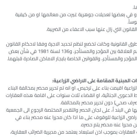
ا.
 او في بعضها تعديلات جوهرية غيرت من معالمها او من كيفية
ساً.
لطرق القانونية وكانت تخضع لنظم تحديد الاجرة وفقا لاحكام القانون
رقمي 49 لسنة 1977 في شأن تأجير وبيع الاماكن وتنظيم العلاقة بين المؤجر والمستأجر، و136 لسنة 1981 في شأن بعض
المؤجر والمستأجر، والقوانين الخاصة بايجار الاماكن الصادرة قبلهما.
ات المبنية المقامة على الاراضي الزراعية:
لزراعية اقيمت بناء على ترخيص، او انه تم تحرير محضر بمخالفة البناء
وط الدعوى الجنائية، او انقضاء ثلاث سنوات على اقامة هذه العقارات
 صرف صحي) دون تحرير محضر بالمخالفة.
ي البند أ، على لجان الحصر والتقدير المختصة الرجوع الى الجمعية
الأراضي الزراعية للوقوف على ما اذا كان محررا عنه محضر بناء في
ن محررا عنه محضر يتم حصره.
 العقارات بموجب اذن استبعاد يعتمد من مديرية الضرائب العقارية،