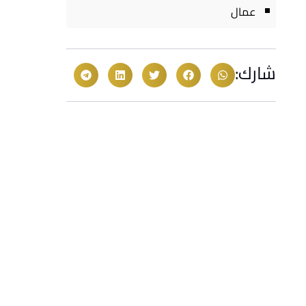
عمال
شارك: