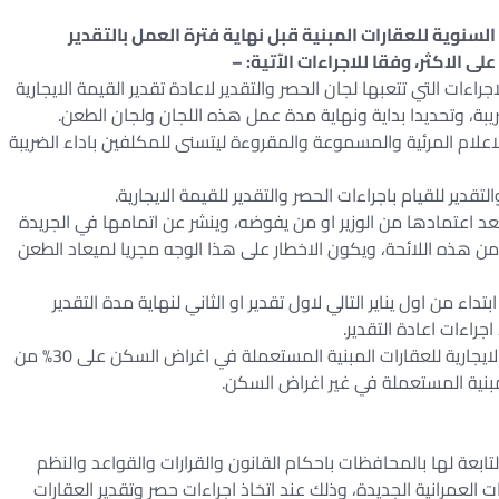
 السنوية للعقارات المبنية قبل نهاية فترة العمل بالتقدير
الاكثر، وفقا للاجراءات الآتية: –
جراءات التي تتعبها لجان الحصر والتقدير لاعادة تقدير القيمة الايجارية
ريبة، وتحديدا بداية ونهاية مدة عمل هذه اللجان ولجان الطعن.
لاعلام المرئية والمسموعة والمقروءة ليتسنى للمكلفين باداء الضريبة
ر للقيام باجراءات الحصر والتقدير للقيمة الايجارية.
 بعد اعتمادها من الوزير او من يفوضه، وينشر عن اتمامها في الجريدة
رسمية، ويخطر بها ذوي الشأن، طبقا لحكم المادة 12 من هذه اللائحة، ويكون الاخطار على هذا الوجه مجريا لميعاد الطعن
داء من اول يناير التالي لاول تقدير او الثاني لنهاية مدة التقدير
راءات اعادة التقدير.
ويجب الا يترتب على اعادة التقدير الخمسي زيادة القيمة الايجارية للعقارات المبنية المستعملة في اغراض السكن على 30% من
لتابعة لها بالمحافظات باحكام القانون والقرارات والقواعد والنظم
العمرانية الجديدة، وذلك عند اتخاذ اجراءات حصر وتقدير العقارات