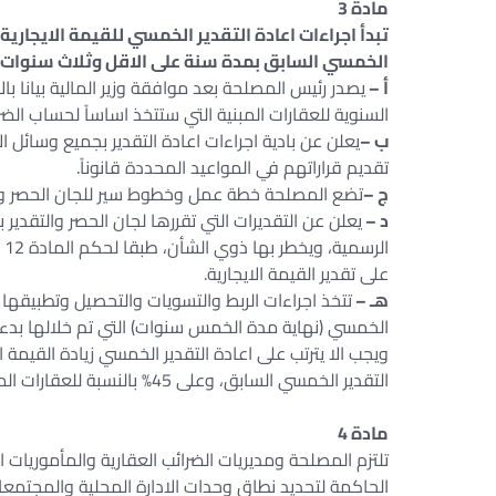
مادة 3
تبدأ اجراءات اعادة التقدير الخمسي للقيمة الايجارية
الخمسي السابق بمدة سنة على الاقل وثلاث سنوات على 
أ –
يصدر رئيس المصلحة بعد موافقة وزير المالية بيانا بالا
السنوية للعقارات المبنية التي ستتخذ اساساً لحساب الض
ب –
يعلن عن بادية اجراءات اعادة التقدير بجميع وسائل ا
تقديم قراراتهم في المواعيد المحددة قانوناً.
ج –
تضع المصلحة خطة عمل وخطوط سير للجان الحصر والتقدي
د –
يعلن عن التقديرات التي تقررها لجان الحصر والتقدير
ال
على تقدير القيمة الايجارية.
هـ –
تتخذ اجراءات الربط والتسويات والتحصيل وتطبيقها ابت
الخمسي (نهاية مدة الخمس سنوات) التي تم خلالها بدء اج
التقدير الخمسي السابق، وعلى 45% بالنسبة للعقارات المبنية المستعملة في غير اغراض السكن.
مادة 4
تلتزم المصلحة ومديريات الضرائب العقارية والمأموريات ا
الحاكمة لتحديد نطاق وحدات الادارة المحلية والمجتمعات 