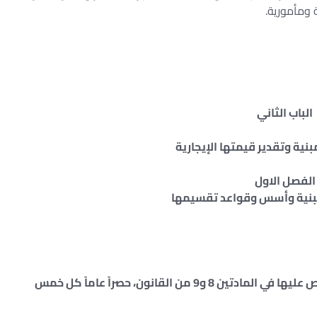
 ومأمورية.
الباب الثاني
بنية وتقدير قيمتها الإيجارية
الفصل الاول
مبنية وأسس وقواعد تقسيمها
تحصر جميع العقارات المبنية وما في حكمها المنصوص عليها في المادتين 8 و9 من القانون، حصراً عاماً كل خمس