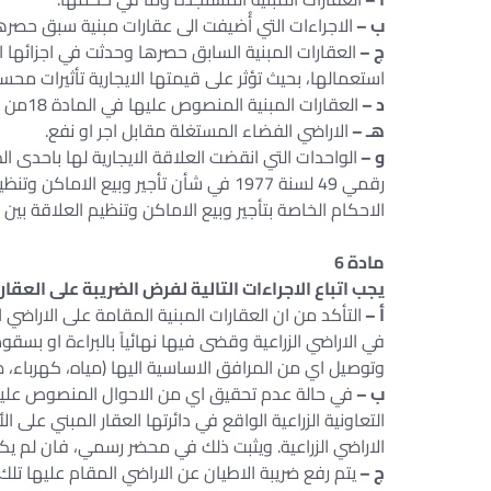
ب –
الاجراءات التي أُضيفت الى عقارات مبنية سبق حصره
ج –
العقارات المبنية السابق حصرها وحدثت في اجزائها
استعمالها، بحيث تؤثر على قيمتها الايجارية تأثيرات محسو
د –
العقارات المبنية المنصوص عليها في المادة 18من القانون التي زال عنها سبب الاعفاء من الضريبة.
هـ –
الاراضي الفضاء المستغلة مقابل اجر او نفع.
و –
الواحدات التي انقضت العلاقة الايجارية لها باحدى ا
الاحكام الخاصة بتأجير وبيع الاماكن وتنظيم العلاقة بين 
مادة 6
يجب اتباع الاجراءات التالية لفرض الضريبة على العقار
أ –
التأكد من ان العقارات المبنية المقامة على الاراضي ا
في الاراضي الزراعية وقضى فيها نهائياً بالبراءة او بسق
وتوصيل اي من المرافق الاساسية اليها (مياه، كهرباء،
ب –
في حالة عدم تحقيق اي من الاحوال المنصوص عليها ف
التعاونية الزراعية الواقع في دائرتها العقار المبني على 
الاراضي الزراعية. ويثبت ذلك في محضر رسمي، فان لم يك
ج –
يتم رفع ضريبة الاطيان عن الاراضي المقام عليها تلك