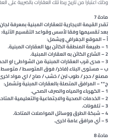
وذلك اعتبارا من تاريخ ربط تلك العقارات بالضريبة على العقا
مادة 7
بعد تقسيمها وفقا لأسس وقواعد التقسيم الآتية:
أ – الموقع الجغرافي ويشمل:
1 – طبيعة المنطقة الكائن بها العقارات المبنية.
2 – الشارع الكائن به العقارات المبنية.
3 – مدى قرب العقارات المبنية من الشواطئ او الحدائق او المتنزهات العامة.
ب – مستوى البناء (فاخر/ فوق المتوسط / متوسط / 
مصنع / حجر / طوب لبن / خشب / صاج / اي مواد اخرى)
ج** – المرافق المتصلة بالعقارات المبنية وتشمل:
1 – الكهرباء والمياه والصرف الصحي.
2 – الخدمات الصحية والاجتماعية والتعليمية المتاحة.
3 – تلفونات.
4 – شبكة الطرق ووسائل المواصلات المتاحة.
5 – أي مرافق عامة اخرى.
مادة 8