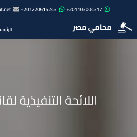
t.net
201220615243+
201103004317+
محامي مصر
الرئيسي
اللائحة التنفيذية لقانون ا