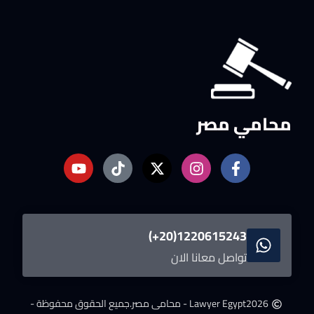
محامي مصر
1220615243(20+)
تواصل معانا الان
2026
Lawyer Egypt - محامى مصر.
جميع الحقوق محفوظة -