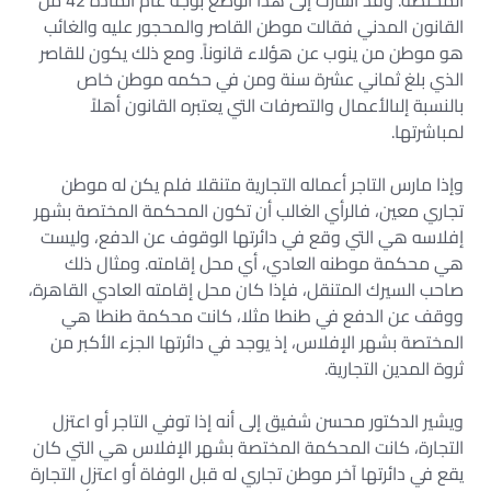
المختصة. وقد أشارت إلى هذا الوضع بوجه عام المادة 42 من
القانون المدني فقالت موطن القاصر والمحجور عليه والغائب
هو موطن من ينوب عن هؤلاء قانوناً. ومع ذلك يكون للقاصر
الذي بلغ ثماني عشرة سنة ومن في حكمه موطن خاص
بالنسبة إلىالأعمال والتصرفات التي يعتبره القانون أهلاً
لمباشرتها.
وإذا مارس التاجر أعماله التجارية متنقلا فلم يكن له موطن
تجاري معين، فالرأي الغالب أن تكون المحكمة المختصة بشهر
إفلاسه هي التي وقع في دائرتها الوقوف عن الدفع، وليست
هي محكمة موطنه العادي، أي محل إقامته. ومثال ذلك
صاحب السيرك المتنقل، فإذا كان محل إقامته العادي القاهرة،
ووقف عن الدفع في طنطا مثلا، كانت محكمة طنطا هي
المختصة بشهر الإفلاس، إذ يوجد في دائرتها الجزء الأكبر من
ثروة المدين التجارية.
ويشير الدكتور محسن شفيق إلى أنه إذا توفي التاجر أو اعتزل
التجارة، كانت المحكمة المختصة بشهر الإفلاس هي التي كان
يقع في دائرتها آخر موطن تجاري له قبل الوفاة أو اعتزل التجارة