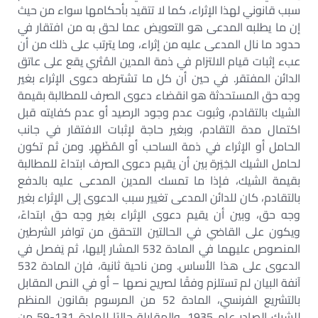
سبب قانوني لهذا الإثراء، كما لا تتقيد بأحكامها سواء من حيث
إن ما يطلبه المدعى هو التعويض عما لحق به من افتقار في
حدود ما نال المدعى عليه من إثراء، وما يترتب على ذلك من أن
عبء إثبات قيام الالتزام في ذمة المدين المُثري يقع على عاتق
الدائن المفتقر. في حين أن كل ما تشترطه دعوى الإثراء بغير
وجه حق المستحدثة هو انقضاء دعوى الصرف للمطالبة بقيمة
الشيك بالتقادم، وثبوت عدم وجود الرصيد أو عدم كفايته قبل
اكتمال مدة التقادم، وبغير حاجة لإثبات الافتقار في جانب
الحامل أو الإثراء في ذمة الساحب أو المُظَهِر. ومن ثم تكون
لحامل الشيك الخِيَرة بين أن يقيم دعوى الصرف ابتداءً للمطالبة
بقيمة الشيك، فإذا ما تمسك المدين المدعى عليه بالدفع
بالتقادم، كان للدائن المدعى تغيير سبب الدعوى إلى الإثراء بغير
وجه حق، وبين أن يقيم دعوى الإثراء بغير وجه حق ابتداءً،
ويكون على القاضي في الحالتين التحقق من توافر الشرطين
المنصوص عليهما في المادة 532 المشار إليها، ثم يَفصل في
الدعوى على هذا الأساس. ومن ناحية ثانية، فإن المادة 532
آنفة البيان لم تستلزم وفقًا لصريح نصها – أو في النص المقابل
بالتشريع الفرنسي، المادة 52 من المرسوم بقانون المنظم
للشيك الصادر عام 1935، والمقابلة حاليًا للمادة 131-59 من