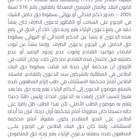
قانون النقد والمال الفرنسي المعدلة بالقانون رقم 516 لسنة
2005 – صدور حكم ابتدائي أو نهائي بسقوط حق حامل الشيك
في الرجوع على الساحب أو المُظَهِر بدعوى الصرف حتى ينشأ
حقه في رفع دعوى الإثراء بغير وجه حق؛ ذلك أن الحق في رفع
هذه الدعوى لا ينشأ عن الحكم الابتدائي أو النهائي بسقوط
حق الحامل في الرجوع بدعوى الصرف، وإنما ينشأ عن ثبوت
انقضاء مواعيد التقادم وثبوت عدم وجود الرصيد أو عدم
كفايته قبل اكتمال مدة التقادم. لما كان ذلك، وكان الثابت في
الأوراق أن محكمة أول درجة قد قضت بسقوط حق البنك
الطاعن في المطالبة بالشيكين سند الدعوى بالتقادم، فاستند
الطاعن أمام محكمة الاستئناف في طلب إلزام المطعون ضده
بالمبلغ موضوع الدعوى إلى أحكام الإثراء بغير وجه حق بما يعد
تغييرًا للسبب الذى رُفعت به الدعوى ابتداءً، وليس طلبًا جديدًا
يتغير به موضوع الطلب الأصلي، لأن هذا الطلب ظل باقيًا على
حاله حسبما كان مطروحًا أمام محكمة أول درجة، فإن ما أبداه
الطاعن على النحو المتقدم يكون مقبولًا أمام محكمة
الاستئناف. ولما كان حق البنك الطاعن في الرجوع علــى
المطعون ضده بصفته بدعوى الإثراء بغير وجه حق المنصوص