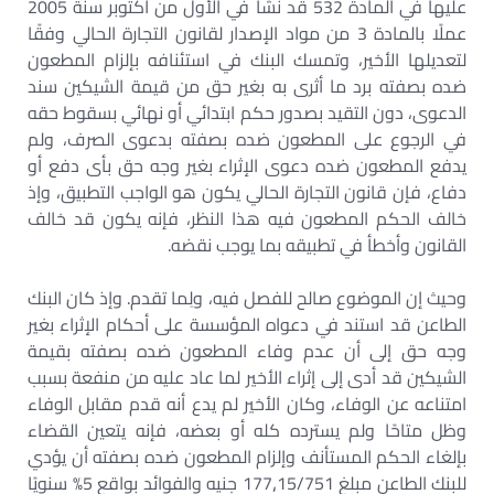
عليها في المادة 532 قد نشأ في الأول من أكتوبر سنة 2005
عملًا بالمادة 3 من مواد الإصدار لقانون التجارة الحالي وفقًا
لتعديلها الأخير، وتمسك البنك في استئنافه بإلزام المطعون
ضده بصفته برد ما أثرى به بغير حق من قيمة الشيكين سند
الدعوى، دون التقيد بصدور حكم ابتدائي أو نهائي بسقوط حقه
في الرجوع على المطعون ضده بصفته بدعوى الصرف، ولم
يدفع المطعون ضده دعوى الإثراء بغير وجه حق بأى دفع أو
دفاع، فإن قانون التجارة الحالي يكون هو الواجب التطبيق، وإذ
خالف الحكم المطعون فيه هذا النظر، فإنه يكون قد خالف
القانون وأخطأ في تطبيقه بما يوجب نقضه.
وحيث إن الموضوع صالح للفصل فيه، ولِما تقدم. وإذ كان البنك
الطاعن قد استند في دعواه المؤسسة على أحكام الإثراء بغير
وجه حق إلى أن عدم وفاء المطعون ضده بصفته بقيمة
الشيكين قد أدى إلى إثراء الأخير لما عاد عليه من منفعة بسبب
امتناعه عن الوفاء، وكان الأخير لم يدع أنه قدم مقابل الوفاء
وظل متاحًا ولم يسترده كله أو بعضه، فإنه يتعين القضاء
بإلغاء الحكم المستأنف وإلزام المطعون ضده بصفته أن يؤدي
للبنك الطاعن مبلغ 15/751‚177 جنيه والفوائد بواقع 5% سنويًا