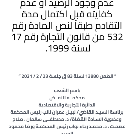
عدم وجود الرصيد أو عدم
كفايته قبل اكتمال مدة
التقادم طبقآ لنص المادة رقم
532 من قانون التجارة رقم 17
لسنة 1999.
” الطعن 13880 لسنة 83 ق جلسة 23 / 2 / 2021 ”
باسم الشعب
محكمــة النقــض
الدائرة التجارية والاقتصادية
برئاسة السيـد القاضي/ نبيـل عمران نائب رئيس المحكمة
وعضوية السـادة القضاة/ د. مصطفــى سالمان ، صلاح
عصمـت ، د. محمـد رجاء نواب رئيس المحكمـة ورضا محمود
السيد