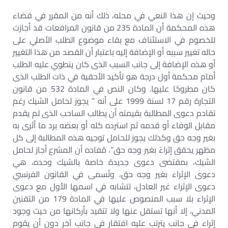
وحيث إن هذا النعي في محله، ذلك أنه من المقرر في قضاء
هذه المحكمة أن المادة 235 من قانون المرافعات قد أجازت
للخصوم في الاستئناف مع بقاء موضوع الطلب الأصلي على
حاله تغيير سببه أو الإضافة إليه باعتبار أن القصد من هذا التغيير
أو هذه الإضافة إلى جانب السبب الذى كان ينطوي عليه الطلب
أمام محكمة أول درجة هو تأكيد الأحقية في ذات الطلب الذى
كان مطروحًا عليها. وكان النص في المادة 532 من قانون
التجارة رقم 17 لسنة 1999 على أنه ” يجوز لحامل الشيك رغم
تقادم دعوى المطالبة بقيمته أن يطالب الساحب الذى لم يقدم
مقابل الوفاء أو قدمه ثم استرده كله أو بعضه برد ما أثرى به
بغير وجه حق وكذلك يجوز للحامل توجيه هذه المطالبة إلى كل
مظهر يحقق إثراءً بغير وجه حق”، مُفاده أن المشرع أجاز لحامل
الشيك، بمقتضى دعوى جديدة خاصة بالشيك وحده، هي
دعوى الإثراء بغير وجه حق، وتُسمى في القانون الفرنسي
دعوى الإثراء غير العادل، تتشابه في اسمها الأول مع دعوى
الإثراء بلا سبب المنصوص عليها في المادة 179 من التقنين
المدني، إلا أنها تستقل عنها ولا تتقيد بأركانها من حيث وجود
إثراء في جانب يترتب عليه افتقار في جانب آخر دون أن يقوم