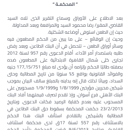
” المحكمـة “
بعد الاطلاع على الأوراق وسماع التقرير الذى تلاه السيد
القاضي المقرر/ رضا محمود السيد والمرافعة وبعد المداولة.
حيث إن الطعن استوفى أوضاعه الشكلية.
وحيث إن الوقائع – على ما يبين من الحكم المطعون فيه
وسائر أوراق الطعن – تتحصل في أن البنك الطاعن، وبعد رفض
طلبه باستصدار أمر الأداء، أقام الدعوى رقم 957 لسنة 2012
تجارى كلى شمال القاهرة الابتدائية على المطعون ضده
بصفته طالبًا الحكم بإلزامه أن يؤدى له مبلغ 15/751‚177 جنيه
والفوائد القانونية بواقع 5% سنويًا من تاريخ المطالبة وحتى
السداد، وبيانًا لذلك قال إنه يداينه بالمبلغ سالف البيان بموجب
شيكين محررين مؤرخين 1/8/1999 و1/9/1999 مسحوبين على
البنك الأهلي فرع أسوان، وإذ تقدم لصرف قيمتهما أفاد البنك
المسحوب عليه بعدم كفاية الرصيد فكانت الدعوى. وبتاريخ
23/2/2013 حكمت المحكمة بسقوط حق البنك الطاعن في
المطالبة بالشيكين بالتقادم. استأنف البنك هذا الحكم
بالاستئناف رقم 557 لسنة 17ق لدى محكمة استئناف
القاهرة، وبتاريخ 9/6/2013 قضت المحكمة بتأييد الحكم