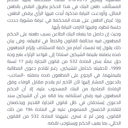
المستأنف. طعن البنك في هذا الحكم بطريق النقض بالطعن
الماثل، وأودعـت النيابة مذكرة أبدت فيها الرأي برفض الطعن،
وإذ عُرض الطعن على هذه المحكمة في غرفة مشورة حددت
جلسة لنظره، وفيها التزمت النيابة رأيها.
وحيث إن حاصل ما ينعاه البنك الطاعن بسبب طعنه على الحكم
المطعون فيه مخالفة القانون والخطأ في تطبيقه، وفى بيان
ذلك يقول إنه تمسك أمام مح كمة الاستئناف بإلزام المطعون
ضده بصفته بقيمة الشيكين استنادًا إلى قواعد الإثراء بغير وجه
حق عملًا بنص المادة 532 من قانون التجارة رقم 17 لسنة
1999، لأحقيته كحامل للشيكين، رغم تقادم دعوى المطالبة
بقيمتهما، في الرجوع على المطعون ضده بصفته -الساحب-
بالدعوى المشار إليها لأن الأخير لم يقدم مقابل الوفاء وفق
الإفادة الصادرة من البنك المسحوب عليه، إلا أن الحكم
المطعون فيه رفض استئنافه بما قاله من أن الشيكين سند
الدعوى يُستحقان في ظل قانون التجارة القديم ويخضعان
للتقادم الخمسي المنصوص عليه في المادة 194 من ذلك
القانون، ومن ثم لا تسرى عليهما المادة 532 من القانون
الحالي، بما يعيب الحكم ويستوجب نقضه.