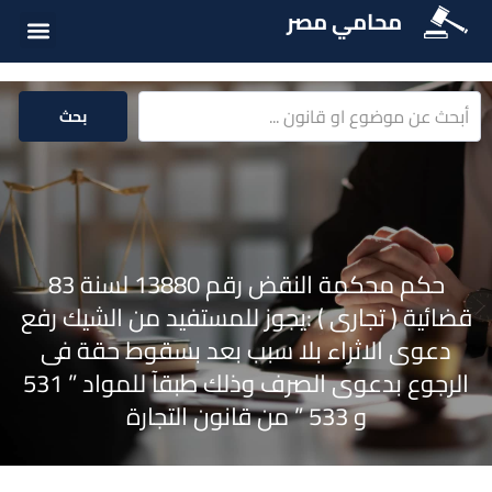
محامي مصر
أسئلة شائع
الخدمات الق
المكتبة الق
بحث
حكم محكمة النقض رقم 13880 لسنة 83
قضائية ( تجارى ) :يجوز للمستفيد من الشيك رفع
دعوى الاثراء بلا سبب بعد بسقوط حقة فى
الرجوع بدعوى الصرف وذلك طبقآ للمواد ” 531
و 533 ” من قانون التجارة