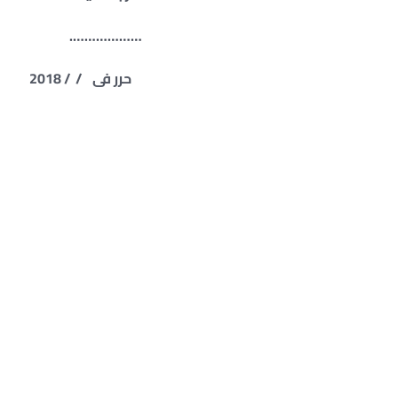
……………….
حرر فى / / 2018