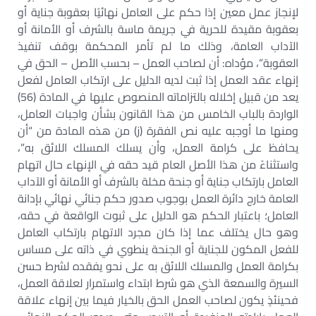
لإنجاز عمل معين إذا حكم على العامل نهائيًا بعقوبة جناية أو
بعقوبة مقيدة للحرية في جريمة ماسة بالشرف أو الأمانة أو
الآداب العامة، وذلك ما لم تأمر المحكمة بوقف تنفيذ
العقوبة”، مؤداه: أن لصاحب العمل – بحسب الأصل – الحق في
إنهاء عقد العمل إذا ثبت لديه الدليل على ارتكاب العامل لفعل
يعد من قبيل إخلاله بالتزاماته المنصوص عليها في المادة (56)
الواردة بالباب الخامس من هذا القانون بشأن واجبات العامل،
ومنها ما أوجبه عليه نص الفقرة (ز) من هذه المادة من “أن
يحافظ على كرامة العمل، وأن يسلك المسلك اللائق به”،
واستثناءً من هذا الأصل العام قيد حقه في الإنهاء حال اتهام
العامل بارتكاب جناية أو جنحة مخلة بالشرف أو الأمانة أو الآداب
العامة خارج دائرة العمل بوجوب صدور حكم جنائي نهائي بإدانة
العامل؛ باعتبار الحكم هو الدليل على ثبوت الواقعة في حقه،
وهو حال يختلف عما إذا كان مجرد الاتهام بارتكاب العامل
للفعل المكون للجناية أو الجنحة ينطوي في ذاته على مساس
بكرامة العمل والمسلك اللائق به على نحو يفقده لشرط حسن
السيرة والسمعة الذي هو شرط ابتداء واستمرار لعلاقة العمل،
فحينئذٍ يكون لصاحب العمل الحق بالخيار فيما بين إنهاء علاقة