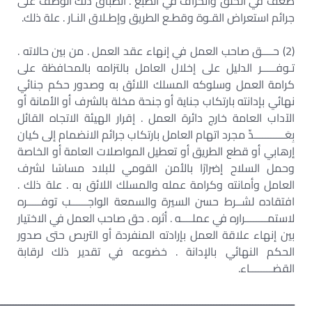
ضعف في الخلق وانحراف في الطبع . انطباق ذلك الوصف على
جرائم استعراض القـوة وقطـع الطريق وإطـلاق النـار . علة ذلك.
(2) حــــق صاحب العمل في إنهاء عقد العمل . من بين حالاته .
تـوفـــــر الدليل على إخلال العامل بالتزامه بالمحافظة على
كرامة العمل وسلوكه المسلك اللائق به وصدور حكم جنائي
نهائي بإدانته بارتكاب جناية أو جنحة مخلة بالشرف أو الأمانة أو
الآداب العامة خارج دائرة العمل . إقرار الهيئة الاتجاه القائل
بِعَـــــــــــدِّ مجرد اتهام العامل بارتكاب جرائم الانضمام إلى كيان
إرهابي أو قطع الطريق أو تعطيل المواصلات العامة أو الخاصة
وحمل السلاح إضرارًا بالأمن القومي للبلاد مساسًا لشرف
العامل وأمانته وكرامة عمله والمسلك اللائق به . علة ذلك .
افتقاده لشــرط حسن السيرة والسمعة الواجــــــب توفـــــره
لاستمــــــــراره في عملــــه . أثره . حق صاحب العمل في الاختيار
بين إنهاء علاقة العمل بإرادته المنفردة أو التربص حتى صدور
الحكم النهائي بالإدانة . خضوعه في تقدير ذلك لرقابة
القضــــــــاء.
ــــــــــــــــــــــــــــــــــــــــــــــــــــــــــــــــــــــــــــــــــــــــــــــــــــــــــ