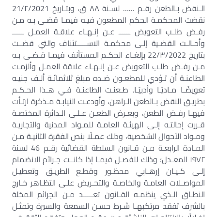
الـنقض بـالطعن رقـم …… لسـنة ٨٨ ق، وبتـاريخ 21/۲/2021
نقضت المحكمـة الحكم المطعون فيـه فيمـا قضـى بـه مـن
رفـض طلـب التعويض ــــــ عـن إنـهـاء علاقـة العمـل ــــــ
وأحـالـت القضـية إلـى محكمـة الاســـــتئناف والتي قضــت
بتاريخ 22/۳/2022 بإلغـاء الحكـم المستأنف فيمـا قـضـى بـه
مـن رفـض طلـب التعويض عـن إنـهـاء علاقة العمـل وألزمـت
الطاعنـة أن تـؤدي للمطعـون ضـده مبلغ ثلاثمائـة ألـف جنيـه
تعويضًـا مـاديًـا وأدبيًـا. طـعنـت الطاعنـة فـي هـذا الحـكـم
بطريـق النقض بـالطعن الـراهن، وأودعـت النيابـة مـذكرة ارتـأت
فيهـا رفـض الطعن، وبعـرض الطعـن عـلـى الـدائرة المختصـة
قـررت إحالتـه إلـى الهيئـة العامـة للمـواد المدنية والتجاريـة
ومـواد الأحوال الشخصية، وذلك عمـلًا بنص الفقرة الثانيـة مـن
المـادة الرابعـة مـن قـانون السلطة القضائية رقـم 46 لسنة
١٩٧٢ المعـدل؛ وذلك للفصـل فيمـا إذا كانــت جـرائم الانضمام
إلـى كـيـان إرهـابي محظـور وقطـع الطريـق وتعطيـل
المواصـلات العامـة والخاصـة والتحـريض علـى التظـاهر خـارج
النطـاق الـذي ينظمـه القـانون تعـــــد مـن الجرائم المخلة
بالشرف تفقد مرتكبهـا شـرط حسـن السمعة والسيرة وتمثـل