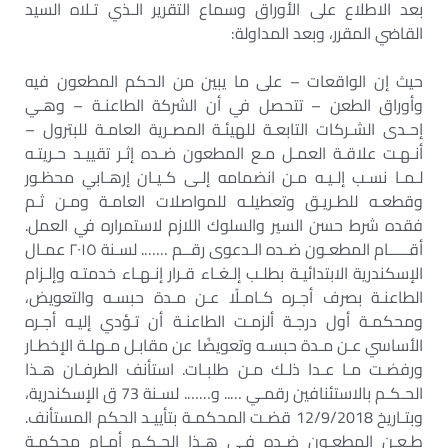
بعد الاطلاع على الأوراق وسماع التقرير الـذي تـلاه السيد
القاضي المقرر، وبعد المداولة:
حيث إن الواقعات – على ما يبين من الحكم المطعون فيه
وأوراق الطعن – تتحصل في أن الشركة الطاعنـة – وهـي
إحـدى الشـركات التابعـة للهيئـة المصـرية العامـة للبترول –
أنـهـت علاقـة العمـل مـع المطعون ضـده إثـر تقييـد حـريتـه
لـمـا نسـب إلـيـه مـن انضمامه إلـى كـيـان إرهـابي محظـور
وقطعـه للطـريـق وتعطيلـه للمواصلات العامـة ومـن ثـم
فقده شرط حسن السير والسلوك اللازم لاستمراره في العمل.
أقـــــام المطعـون ضـده الـدعوى رقــم ……. لسـنة ٢٠١٥ عمـال
الإسكندرية الابتدائيـة بطلـب إلـغـاء قـرار إنـهـاء خدمتـه وإلـزام
الطاعنـة بصرف أجـره كـامـلًا عـن مـدة حبسـه والتعويض،
ومحكمـة أول درجـة ألزمـت الطاعنـة أن تـؤدي إليـه أجـره
الأساسي عـن مـدة حبسـه وتعويضًا عن مقابـل مـهلـة الإخطـار
ورفضـت مـا عـدا ذلـك مـن طلبـات. استأنف الطرفـان هـذا
الحـكـم بالاستئنافين رقمـي ….. و……. لسـنة 73 ق الإسكندرية،
وبتـاريخ 12/9/2018 قضـت المحكمـة بتأييـد الحكم المستأنف.
طـعـن المطعـون ضـده فـي هـذا الحـكـم أمـام محكمـة