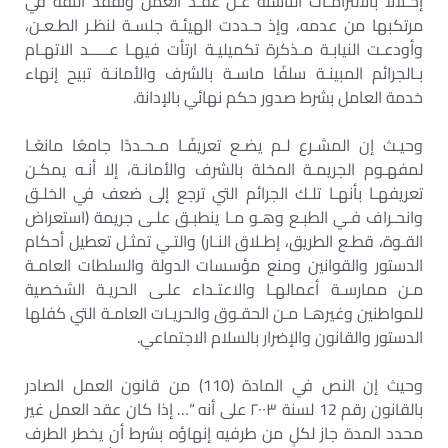
إخـلالًا بالالتزامـات الناشئة عـن عقـد العمل وتفقد الثقة في
مرتكبها من عدمه، وإذ حـددت الهيئـة جلسـة لنظـر الطـعـن،
وأودعـت النيابـة مـذكرة تكميليـة ارتأت فيهـا عـــــد الاتهـام
بـالجرائم المبينـة سلفًا ماسـة بالشرف والأمانـة تبيح إنهاء
خدمة العامل بشرط صدور حكم نهائي بالإدانة.
وحيـث إن المشـرع لـم يضـع تعريفًـا مـحـددًا جامعًا مانعًـا
لمفهـوم الجريمـة المخلة بالشرف والأمانـة، إلا أنـه يمكـن
تعريفهـا بأنهـا تلـك الجرائم التي ترجع إلى ضعف في الخلـق
وانحـراف فـي الطبـع وهـو مـا ينطبـق علـى جريمة (استعراض
القـوة، قطـع الطريق، إطـلاق النـار) والتـي تمثـل تعطيل أحكام
الدستور والقوانين ومنع مؤسسات الدولة والسلطات العامـة
مـن ممارسـة أعمالهـا والاعتـداء علـى الحريـة الشخصية
للمواطنين وغيرهـا مـن الحقـوق والحريـات العامـة التي كفلها
الدستور والقانون والإضرار بالسلام الاجتماعي.
وحيث إن النص في المادة (110) من قانون العمل الصادر
بالقانون رقم 12 لسنة ٢٠٠٣ على أنه “… إذا كان عقد العمل غير
محدد المدة جاز لكلٍ من طرفيه إنهاؤه بشرط أن يخطر الطرف