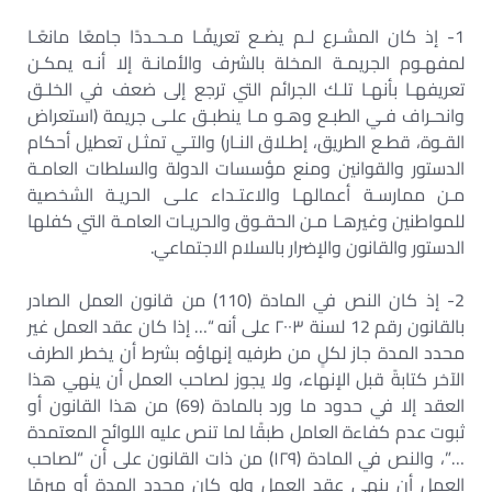
1- إذ كان المشـرع لـم يضـع تعريفًـا مـحـددًا جامعًا مانعًـا
لمفهـوم الجريمـة المخلة بالشرف والأمانـة إلا أنـه يمكـن
تعريفهـا بأنهـا تلـك الجرائم التي ترجع إلى ضعف في الخلـق
وانحـراف فـي الطبـع وهـو مـا ينطبـق علـى جريمة (استعراض
القـوة، قطـع الطريق، إطـلاق النـار) والتـي تمثـل تعطيل أحكام
الدستور والقوانين ومنع مؤسسات الدولة والسلطات العامـة
مـن ممارسـة أعمالهـا والاعتـداء علـى الحريـة الشخصية
للمواطنين وغيرهـا مـن الحقـوق والحريـات العامـة التي كفلها
الدستور والقانون والإضرار بالسلام الاجتماعي.
2- إذ كان النص في المادة (110) من قانون العمل الصادر
بالقانون رقم 12 لسنة ٢٠٠٣ على أنه “… إذا كان عقد العمل غير
محدد المدة جاز لكلٍ من طرفيه إنهاؤه بشرط أن يخطر الطرف
الآخر كتابةً قبل الإنهاء، ولا يجوز لصاحب العمل أن ينهي هذا
العقد إلا في حدود ما ورد بالمادة (69) من هذا القانون أو
ثبوت عدم كفاءة العامل طبقًا لما تنص عليه اللوائح المعتمدة
…”، والنص في المادة (١٢٩) من ذات القانون على أن “لصاحب
العمل أن ينهي عقد العمل ولو كان محدد المدة أو مبرمًا