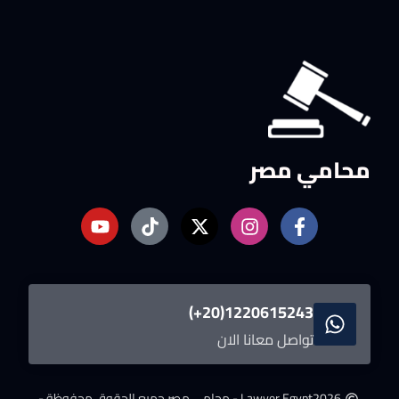
محامي مصر
1220615243(20+)
تواصل معانا الان
2026
Lawyer Egypt - محامى مصر.
جميع الحقوق محفوظة -