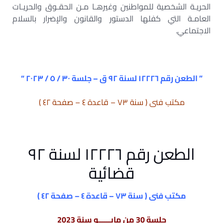
الحريـة الشخصية للمواطنين وغيرهـا مـن الحقـوق والحريـات
العامـة التي كفلها الدستور والقانون والإضرار بالسلام
الاجتماعي.
” الطعن رقم ۱۲۲۲٦ لسنة ۹۲ ق – جلسة ۳۰ / ٥ / ۲۰۲۳ “
مكتب فنى ( سنة ۷۳ – قاعدة ٤ – صفحة ٤۲ )
الطعن رقم ۱۲۲۲٦ لسنة ۹۲
قضائية
مكتب فنى ( سنة ۷۳ – قاعدة ٤ – صفحة ٤۲ )
جلسة 30 من مايــــــو سنة 2023