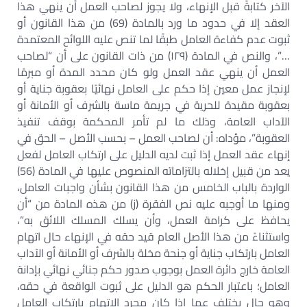
الآخر كتابةً قبل الإنهاء، ولا يجوز لصاحب العمل أن ينهي هذا
العقد إلا في حدود ما ورد بالمادة (69) من هذا القانون أو
ثبوت عدم كفاءة العامل طبقًا لما تنص عليه اللوائح المعتمدة
…”، والنص في المادة (١٢٩) من ذات القانون على أن “لصاحب
العمل أن ينهي عقد العمل ولو كان محدد المدة أو مبرمًا
لإنجاز عمل معين إذا حكم على العامل نهائيًا بعقوبة جناية أو
بعقوبة مقيدة للحرية في جريمة ماسة بالشرف أو الأمانة أو
الآداب العامة، وذلك ما لم تأمر المحكمة بوقف تنفيذ
العقوبة”، مؤداه: أن لصاحب العمل – بحسب الأصل – الحق في
إنهاء عقد العمل إذا ثبت لديه الدليل على ارتكاب العامل لفعل
يعد من قبيل إخلاله بالتزاماته المنصوص عليها في المادة (56)
الواردة بالباب الخامس من هذا القانون بشأن واجبات العامل،
ومنها ما أوجبه عليه نص الفقرة (ز) من هذه المادة من “أن
يحافظ على كرامة العمل، وأن يسلك المسلك اللائق به”،
واستثناءً من هذا الأصل العام قيد حقه في الإنهاء حال اتهام
العامل بارتكاب جناية أو جنحة مخلة بالشرف أو الأمانة أو الآداب
العامة خارج دائرة العمل بوجوب صدور حكم جنائي نهائي بإدانة
العامل؛ باعتبار الحكم هو الدليل على ثبوت الواقعة في حقه،
وهو حال يختلف عما إذا كان مجرد الاتهام بارتكاب العامل