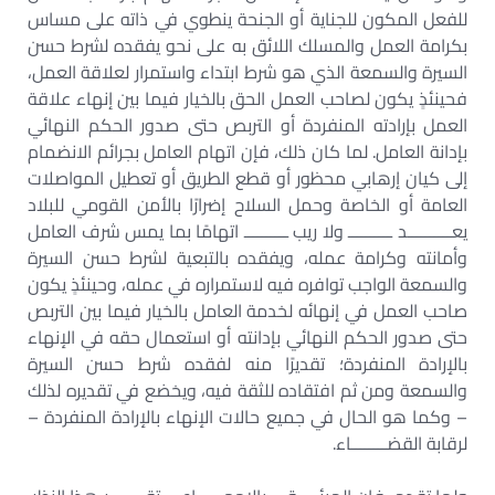
للفعل المكون للجناية أو الجنحة ينطوي في ذاته على مساس
بكرامة العمل والمسلك اللائق به على نحو يفقده لشرط حسن
السيرة والسمعة الذي هو شرط ابتداء واستمرار لعلاقة العمل،
فحينئذٍ يكون لصاحب العمل الحق بالخيار فيما بين إنهاء علاقة
العمل بإرادته المنفردة أو التربص حتى صدور الحكم النهائي
بإدانة العامل. لما كان ذلك، فإن اتهام العامل بجرائم الانضمام
إلى كيان إرهابي محظور أو قطع الطريق أو تعطيل المواصلات
العامة أو الخاصة وحمل السلاح إضرارًا بالأمن القومي للبلاد
يعــــــــــد ــــــــــ ولا ريب ــــــــــ اتهامًا بما يمس شرف العامل
وأمانته وكرامة عمله، ويفقده بالتبعية لشرط حسن السيرة
والسمعة الواجب توافره فيه لاستمراره في عمله، وحينئذٍ يكون
صاحب العمل في إنهائه لخدمة العامل بالخيار فيما بين التربص
حتى صدور الحكم النهائي بإدانته أو استعمال حقه في الإنهاء
بالإرادة المنفردة؛ تقديرًا منه لفقده شرط حسن السيرة
والسمعة ومن ثم افتقاده للثقة فيه، ويخضع في تقديره لذلك
– وكما هو الحال في جميع حالات الإنهاء بالإرادة المنفردة –
لرقابة القضــــــــاء.