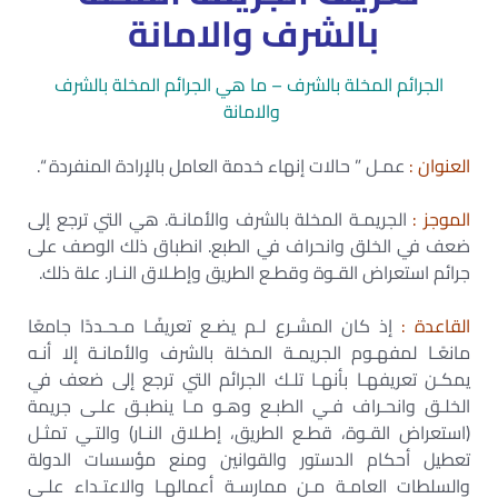
بالشرف والامانة
الجرائم المخلة بالشرف – ما هي الجرائم المخلة بالشرف
والامانة
العنوان :
عمـل ” حالات إنهاء خدمة العامل بالإرادة المنفردة “.
الموجز :
الجريمـة المخلة بالشرف والأمانـة. هي التي ترجع إلى
ضعف في الخلق وانحراف في الطبع. انطباق ذلك الوصف على
جرائم استعراض القـوة وقطـع الطريق وإطـلاق النـار. علة ذلك.
القاعدة :
إذ كان المشـرع لـم يضـع تعريفًـا مـحـددًا جامعًا
مانعًـا لمفهـوم الجريمـة المخلة بالشرف والأمانـة إلا أنـه
يمكـن تعريفهـا بأنهـا تلـك الجرائم التي ترجع إلى ضعف في
الخلـق وانحـراف فـي الطبـع وهـو مـا ينطبـق علـى جريمة
(استعراض القـوة، قطـع الطريق، إطـلاق النـار) والتـي تمثـل
تعطيل أحكام الدستور والقوانين ومنع مؤسسات الدولة
والسلطات العامـة مـن ممارسـة أعمالهـا والاعتـداء علـى