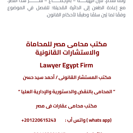
ولما تقدم، فإن الهيئـــــة – بالإجمــــــاع – تقــــــــر هذا النظر،
مع إعادة الطعن إلى الدائرة المُحيلة؛ للفصل في الموضوع
وفقًا لما بُين سلفًا وطبقًا لأحكام القانون.
مكتب محامى مصر للمحاماة
والاستشارات القانونية
Lawyer Egypt Firm
مكتب المستشار القانونى / أحمد سيد حسن
” المحامى بالنقض والدستورية والإدارية العليا “
مكتب محامى عقارات فى مصر
(whats app ) واتس أب : 201220615243+