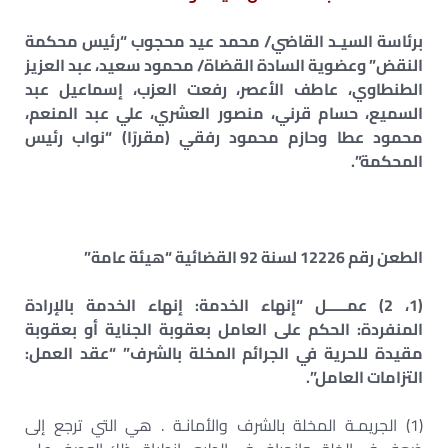
برئاسة السيـد القاضي/ محمد عيد محجوب “رئيس محكمة
النقض” وعضوية السادة القضاة/ محمود سعيد، عبد العزيز
الطنطاوي، عاطف الأعصر، رفعت العزب، إسماعيل عبد
السميع، حسام قرني، منصور العشري، علي عبد المنعم،
محمود عطا وحازم محمود رفقي (مقررًا) “نواب رئيس
المحكمة”.
(4)
الطعن رقم 12226 لسنة 92 القضائية “هيئة عامة”
(1، 2) عمـــــل “إنهاء الخدمة: إنهاء الخدمة بالإرادة
المنفردة: الحكم على العامل بعقوبة الجناية أو بعقوبة
مقيدة للحرية في الجرائم المخلة بالشرف” “عقد العمل:
التزامات العامل”.
(1) الجريمـة المخلة بالشرف والأمانـة . هي التي ترجع إلى