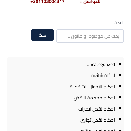
للتواصل : 201103004317+
البحث
بحث
Uncategorized
أسئلة شائعة
احكام الاحوال الشخصية
احكام محكمة النقض
احكام نقض ايجارات
احكام نقض تجارى