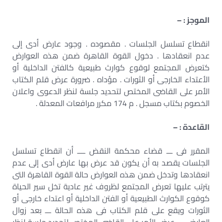
الموجز : –
انقطاع تسلسل الجلسات . مقصوده . وجود عارض أدى إلى
عدم انعقادها . دخول القوة القاهرة ضمن هذه العوارض
كتعرض المجتمع لوقوع كوارث طبيعية كالفتن الداخلية أو
الأعتداء الخارجى أو الثورات . مؤداه . ضرورة عرض قلم الكتاب
الأمر على القاضى المختص لتحديد جلسة لنظر الدعوى واعلان
الخصوم بكتاب مسجل . م 174 مكرر مرافعات المعدلة .
القاعدة : –
المقرر فى ـــ قضاء محكمة النقض ــــ أن انقطاع تسلسل
الجلسات يقصد به أن يكون قد عرض بها عارض أدى إلى عدم
انعقادها وتدخل ضمن هذه العوارض حالة القوة القاهرة التى
يترتب عليها تعرض المجتمع لظروف غير عادية تخل سير الحياة
كوقوع الكوارث الطبيعية أو الفتن الداخلية أو اعتداء خارجى أو
الثورات ويقع على قلم الكتاب فى هذه الحالة ـــ بعد زوال