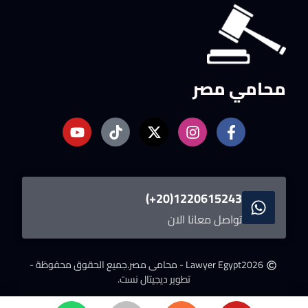
محامي مصر
1220615243(20+)
تواصل معانا الان
2026
Lawyer Egypt - محامى مصر.
جميع الحقوق محفوظة -
تطوير ديجيتال نست.