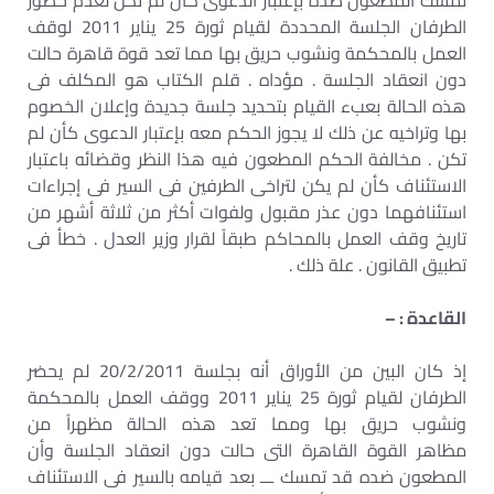
تمسك المطعون ضده بإعتبار الدعوى كأن لم تكن لعدم حضور
الطرفان الجلسة المحددة لقيام ثورة 25 يناير 2011 لوقف
العمل بالمحكمة ونشوب حريق بها مما تعد قوة قاهرة حالت
دون انعقاد الجلسة . مؤداه . قلم الكتاب هو المكلف فى
هذه الحالة بعبء القيام بتحديد جلسة جديدة وإعلان الخصوم
بها وتراخيه عن ذلك لا يجوز الحكم معه بإعتبار الدعوى كأن لم
تكن . مخالفة الحكم المطعون فيه هذا النظر وقضائه باعتبار
الاستئناف كأن لم يكن لتراخى الطرفين فى السير فى إجراءات
استئنافهما دون عذر مقبول ولفوات أكثر من ثلاثة أشهر من
تاريخ وقف العمل بالمحاكم طبقاً لقرار وزير العدل . خطأ فى
تطبيق القانون . علة ذلك .
القاعدة : –
إذ كان البين من الأوراق أنه بجلسة 20/2/2011 لم يحضر
الطرفان لقيام ثورة 25 يناير 2011 ووقف العمل بالمحكمة
ونشوب حريق بها ومما تعد هذه الحالة مظهراً من
مظاهر القوة القاهرة التى حالت دون انعقاد الجلسة وأن
المطعون ضده قد تمسك ـــ بعد قيامه بالسير فى الاستئناف