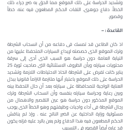
وتشديد الحراسة على ذلك الموقع مما الحق به ضرر جراء ذلك
الخطأ. دفاع جوهرى. التفات الحكم المطعون فيه عنه. خطأ
وقصور.
القاعدة : –
اذ كان الطاعن قد تمسك فى دفاعه من أن انسحاب الشرطة
وترك الموقع الذى خصصته لإيداع السيارات المتحفظ عليها من
النيابة العامة دون حراسة هو السبب الذى أدى إلى سرقة
محتويات سيارته وبأن الظروف الاستثنائية التى صاحبت ثورة 25
يناير كانت تفرض على الشرطة اتخاذ الاحتياطات اللازمة وتشديد
الحراسة على ذلك الموقع باعتبار أنها ملتزمة التزاماً قانونيا ببذل
العناية الواجبة للمحافظة على سيارته بعد أن حال التحفظ بينه
وبين رعاية وحراسة سيارته بنفسه وأن انسحاب الشرطة وترك
الموقع المذكور دون حراسة هو عين التقصير والاهمال من
رجال الشرطة فى أداء واجبات وظيفتهم وهو الخطأ الذى يوجب
مسئولية وزارة الداخلية عن الضرر الناتج عنه . وإذ لم يناقش
الحكم المطعون فيه هذا الدفاع ولم يعن بالرد عليه فإنه يكون
قد عاره أيضاً القصور فى التسبيب