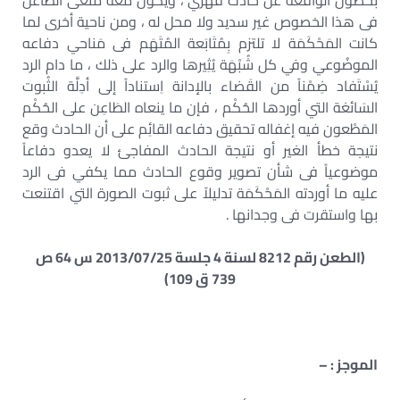
بحصول الواقعة عن حادث قهري ، ويكون معه منعى الطاعن
فى هذا الخصوص غير سديد ولا محل له ، ومن ناحية أخرى لما
كانت المَحْكَمَة لا تلتزم بِمُتَابَعة المُتَهَم فى مَناحي دفاعه
الموضُوعي وفي كل شُبْهَة يُثِيرها والرد على ذلك ، ما دام الرد
يُسْتَفاد ضِمْناً من القَضاء بالإدانة اِستناداً إلى أدِلَّة الثُبوت
السَائغة التي أوردها الحُكْم ، فإن ما ينعاه الطَاعِن على الحُكْم
المَطْعون فيه إغفاله تحقيق دفاعه القائِم على أن الحادث وقع
نتيجة خطأ الغير أو نتيجة الحادث المفاجئ لا يعدو دفاعاً
موضوعياً فى شأن تصوير وقوع الحادث مما يكفي فى الرد
عليه ما أوردته المَحْكَمَة تدليلاً على ثبوت الصورة التي اقتنعت
بها واستقرت فى وجدانها .
(الطعن رقم 8212 لسنة 4 جلسة 2013/07/25 س 64 ص
739 ق 109)
الموجز : –