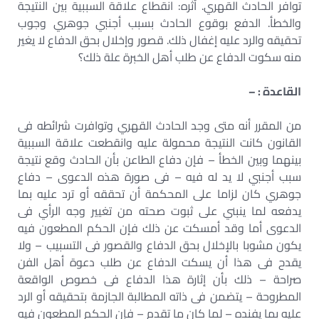
توافر الحادث القهري. أثره: انقطاع علاقة السببية بين النتيجة
والخطأ. الدفع بوقوع الحادث بسبب أجنبي جوهري وجوب
تحقيقه والرد عليه إغفال ذلك. قصور وإخلال بحق الدفاع لا يغير
منه سكوت الدفاع عن طلب أهل الخبرة علة ذلك؟
القاعدة : –
من المقرر أنه متى وجد الحادث القهري وتوافرت شرائطه فى
القانون كانت النتيجة محمولة عليه وانقطعت علاقة السببية
بينهما وبين الخطأ – فإن دفاع الطاعن بأن الحادث وقع نتيجة
سبب أجنبي لا يد له فيه – فى صورة هذه الدعوى – دفاع
جوهري كان لزاما على المحكمة أن تحققه أو ترد عليه بما
يدفعه لما ينبني على ثبوت صحته من تغيير وجه الرأي فى
الدعوى أما وقد أمسكت عن ذلك فإن الحكم المطعون فيه
يكون مشوبا بالإخلال بحق الدفاع والقصور فى التسبيب – ولا
يقدح فى هذا أن يسكت الدفاع عن طلب دعوة أهل الفن
صراحة – ذلك بأن إثارة هذا الدفاع فى خصوص الواقعة
المطروحة – يتضمن فى ذاته المطالبة الجازمة بتحقيقه أو الرد
عليه بما يفنده – لما كان ما تقدم – فإن الحكم المطعون فيه