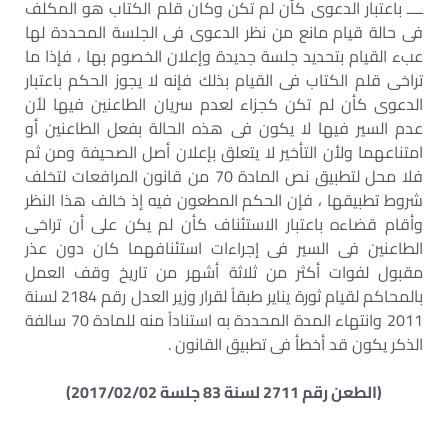
ــــ باعتبار الدعوى كأن لم تكن وكان قلم الكتاب هو المكلف
فى حالة قيام مانع من نظر الدعوى فى الجلسة المحددة لها
عبء القيام بتحديد جلسة جديدة وإعلان الخصوم بها ، فإذا ما
تراخى قلم الكتاب فى القيام بذلك فإنه لا يجوز الحكم باعتبار
الدعوى كأن لم تكن كجزاء لعدم سريان الطاعنين فيها لأن
عدم السير فيها لا يكون فى هذه الحالة بفعل الطاعنين أو
امتناعهما ولأن التأخير لا يتعلق بإعلان أصل الصحيفة ومن ثم
فلا محل لتطبيق نص المادة 70 من قانون المرافعات لتخلف
شروط تطبيقها ، فإن الحكم المطعون فيه إذ خالف هذا النظر
وأقام قضاءه باعتبار الاستئناف كأن لم يكن على أن تراخى
الطاعنين فى السير فى إجراءات استئنافهما كان دون عذر
مقبول لفوات أكثر من ثلاثة أشهر من تاريخ وقف العمل
بالمحاكم لقيام ثورة يناير طبقاً لقرار وزير العدل رقم 2184 لسنة
2011 وانتهاء المدة المحددة به استناداً منه للمادة 70 سالفة
الذكر يكون قد أخطأ فى تطبيق القانون .
(الطعن رقم 2711 لسنة 83 جلسة 2017/02/02)