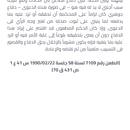
بينهما وبين الخطأ، فإن دفاع الطاعن بأن الحادث وقع نتيجة
سبب أجنبي لا يد له فيه هو – فى صورة هذه الدعوى – دفاع
جوهري كان لزاماً على المحكمة أن تحققه أو ترد عليه بما
يدفعه لما ينبني على ثبوت صحته من تغير وجه الرأي فى
الدعوى، وإذ كان الحكم المطعون قد اقتصر على إيراد هذا
الدفاع دون أن يعنى بتحقيقه بلوغاً إلى غاية الأمر فيه أو الرد
عليه بما ينفيه فإنه يكون مشوباً بالإخلال بحق الدفاع والقصور
فى التسبيب، متعيناً من ثم نقضه والإعادة.
(الطعن رقم 7109 لسنة 58 جلسة 1990/02/22 س 41 ع 1
ص 431 ق 70)