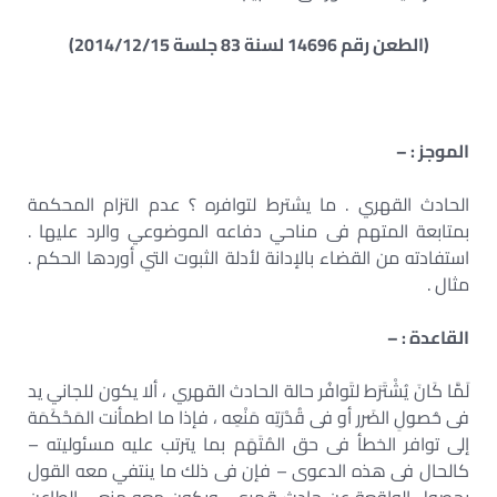
(الطعن رقم 14696 لسنة 83 جلسة 2014/12/15)
الموجز : –
الحادث القهري . ما يشترط لتوافره ؟ عدم التزام المحكمة
بمتابعة المتهم فى مناحي دفاعه الموضوعي والرد عليها .
استفادته من القضاء بالإدانة لأدلة الثبوت التي أوردها الحكم .
مثال .
القاعدة : –
لَمَّا كَانَ يُشْتَرَط لتَوافُر حالة الحادث القهري ، ألا يكون للجاني يد
فى حُصولِ الضَرر أو فى قُدْرَتِه مَنْعِه ، فإذا ما اطمأنت المَحْكَمَة
إلى توافر الخطأ فى حق المُتَهَم بما يترتب عليه مسئوليته –
كالحال فى هذه الدعوى – فإن فى ذلك ما ينتفي معه القول