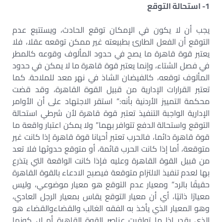
1- استحالة التوقع
يجب أن لا يكون في الإمكان توقع الحادث، ويستتبع عدم
التوقع أن الفعل الطارئ بطبيعته غير ممكن توقعه عقلا، فلا
يعتبر قوة قاهرة ما يصح في حدود المألوف وقوعه كالمطر
في فصل الشتاء، وإنما يعتبر قوة قاهرة ما لا يمكن في حدود
المألوف توقعه، كالفيضان الشاذ في نهر معد للملاحة. كما
تعتبر القرارات الإدارية من قبيل القوة القاهرة، وقد قضت
محكمة التمييز الأردنية بأنه:” استقر الاجتهاد على أن الأوامر
الإدارية الواجبة التنفيذ تعتبر قوة قاهرة لأن شرطي استحالة
التوقع واستحالة الدفع تتوافر بهما” ولا يمكن اعتبار واقعة ما
قوة قاهرة دائما، فالحرب تعتبر أحيانا قوة قاهرة إذا كانت غير
متوقعة، أما إذا كانت الحرب قائمة، أو متوقع حدوثها فلا تعد
من قبيل القوة القاهرة وعليه فإذا كانت الواقعة التي يتذرع
بها لعدم تنفيذ الالتزام متوقعة فيصبح الادعاء بالقوة القاهرة
حقيقًا بالرد” ومعيار عدم التوقع هو معيار موضوعي، وليس
معيارًا ذاتيًا، أي أن معيار التوقع يقاس بمعيار الرجل العادي،
وهو المعيار الذي يأخذ به الفقه الغالب والقضاءوالقضاء هو
الذي يقدر إذا ما توافرت عناصر القوة القاهرة أم لا، كونها