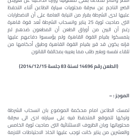
النظر وأقام قضاءه بنفى مسئولية وزارة الداخلية عن تعويض
الضرر الناجم عن سرقة محتويات سيارة الطاعن أثناء التحفظ
عليها لدى الشرطة بقرار من النيابة العامة على أن الاضطرابات
التى صاحبت ثورة 25 يناير وانسحاب الشرطة تُعد قوة قاهرة
رغم أن البين من أوراق الطعن أن المطعون ضدهم لم
يتمسكوا بقيام القوة القاهرة ولم يؤسسوا دفاعهم عليها
فإنه يكون قد قرر بقيام القوة القاهرة وطبق أحكامها من
تلقاء نفسه وبغير طلب مما يعيبه بمخالفة القانون
(الطعن رقم 14696 لسنة 83 جلسة 2014/12/15)
الموجز : –
تمسك الطاعن امام محكمة الموضوع بان انسحاب الشرطة
وتركها للموقع المتحفظ فيه على سيارته ادى الى سرقة
محتوياتها وبان الظروف الاستثنائية التى صاحبت ثورة الخامس
والعشرين من يناير كانت توجب عليها اتخاذ الاحتياطات اللازمة