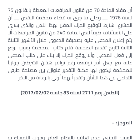
أن مفاد المادة 70 من قانون المرافعات المعدلة بالقانون 75
لسنة 1976 ــــ وعلى ما جرى به قضاء محكمة النقض ــــ أن
المشرع اشترط لتوقيع الجزاء المقرر بهذا النص والذى يسرى
على الاستئناف طبقاً لنص المادة 240 من قانون المرافعات ألا
يتم إعلان المدعى عليه بصحيفة الدعوى خلال الأشهر الثلاثة
التالية لتاريخ تقديم الصحيفة قلم كتاب المحكمة بسبب يرجع
إلى فعل المدعى وألا يوقع الجزاء إلا بناء على طلب المدعى
عليه مع جعل أمر توقيعه رغم توافر هذين الشرطين جوازياً
للمحكمة ليكون لها مكنة التقدير فتوازن بين مصلحة طرفى
التداعى فى هذا الشأن وتقدر أيهما أولى بالرعاية من الآخر.
(الطعن رقم 2711 لسنة 83 جلسة 2017/02/02)
الموجز : –
السبب الاجنبى. عدم تعلقه بالنظام العام. وجوب التمسك به