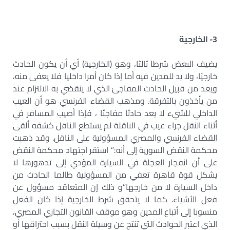
3- الخارجية
يضيف البعض شرطا ثالثا، وهو (الخارجية) أي أن يكون الحادث
خارجيًا، ولا يد للمدين فيه أما إذا كان أمرا داخليا فلا يعفى منه،
ويعد من قبيل الحادث المفاجئ الذي لا ينقضي به الالتزام عند
من يأخذون بالتفرقة. ومذهب القضاء الفرنسي هو أن العيب
الداخلي للشيء لا يعد حادثا مفاجئا ، فإذا أصيب المسافر في
أثناء النقل جراء عيب في الناقلة لم يستطع الناقل كشفه ألقى
القضاء الفرنسي والمصري المسؤولية على الناقل. وقد ذهبت
محكمة النقض السورية إلى أنه:” استقر اجتهاد محكمة النقض
على أن انفجار العجلة في السيارة المؤدي إلى تدهورها لا
يشكل قوة قاهرة تعفي من المسؤولية طالما الحادث من
داخل السيارة لا من خارجها”و ذلك إن المتعاقد مسؤول عن
فعل الأشياء. كما لا يتحقق شرط الخارجية إذا كان الفعل
منسوبا إلى أتباع المدين وهو موقف القانون التجاري المصري،
الذي اعتبر الحوادث التي تنتج عن وسيلة النقل بسبب احتراقها أو