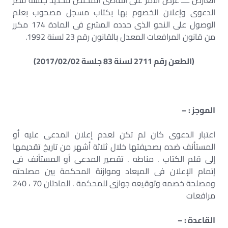
العارض ــــ عرض الأمر على القاضى المختص لتحديد جلسة لنظر
الدعوى وإعلان الخصوم بها بكتاب مسجل مصحوب بعلم
الوصول على النحو الذى حدده المشرع فى المادة 174 مكرر
من قانون المرافعات المعدل بالقانون رقم 23 لسنة 1992.
(الطعن رقم 2711 لسنة 83 جلسة 2017/02/02)
الموجز : –
اعتبار الدعوى كان لم تكن لعدم إعلان المدعى عليه أو
المستأنف ضده بصحيفتها خلال ثلاثة أشهر من تاريخ تقديمها
إلى قلم الكتاب . مناطه . تقصير المدعى أو المستأنف فى
إتمام الإعلان فى الميعاد وموازنة المحكمة بين مصلحته
ومصلحة خصمه وتوقيعه جوازى للمحكمة . المادتان 70 ، 240
مرافعات
القاعدة : –