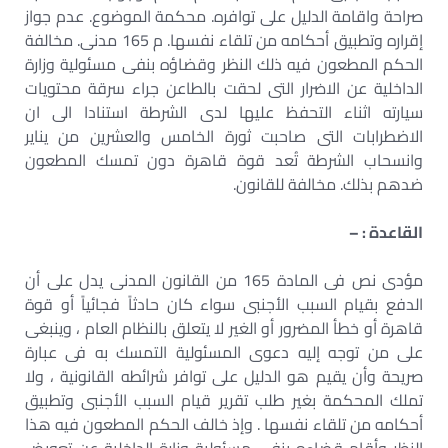
صراحة واقامة الدليل على توافره. محكمة الموضوع. عدم جواز
إقراره وتطبيق أحكامه من تلقاء نفسها. م 165 مدنى. مخالفة
الحكم المطعون فيه ذلك النظر وقضاؤه بنفى مسئولية وزارة
الداخلية عن الاضرار التى لحقت بالطاعن جراء سرقة محتويات
سيارته اثناء التحفظ عليها لدى الشرطة استنادا الى ان
الاضطرابات التى صاحبت ثورة الخامس والعشرين من يناير
وانسحاب الشرطة تُعد قوة قاهرة دون تمسك المطعون
ضدهم بذلك. مخالفة للقانون.
القاعدة : –
مؤدى نص فى المادة 165 من القانون المدنى يدل على أن
الدفع بقيام السبب الأجنبى سواء كان حادثاً فجائياً أو قوة
قاهرة أو خطأ المضرور أو الغير لا يتعلق بالنظام العام ، وينبغى
على من توجه إليه دعوى المسئولية التمسك به فى عبارة
صريحة وأن يقيم هو الدليل على توافر شرائطه القانونية ، ولا
تملك المحكمة بغير طلب تقرير قيام السبب الأجنبى وتطبيق
أحكامه من تلقاء نفسها . وإذ خالف الحكم المطعون فيه هذا