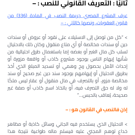
ثانيًا : التعريف القانوني للنصب : –
عرف المشرع المصري جريمة النصب في المادة (336) من
قانون العقوبات، ونصها كالآتي : –
> “كل من توصل إلى الاستيلاء على نقود أو عروض أو سندات
دين أو سندات مخالصة أو أي متاع منقول وكان ذلك بالاحتيال
لسلب كل مال الغير أو بعضه إما باستعمال طرق احتيالية من
شأنها إيهام الناس بوجود مشروع كاذب أو واقعة مزورة أو
إحداث الأمل بحصول ربح وهمي أو تسديد المبلغ الذي أخذ
بطريق الاحتيال أو إيهامهم بوجود سند دين غير صحيح أو سند
مخالصة مزور، أو بالتصرف في مال منقول أو عقار ليس ملكًا
له ولا له حق التصرف فيه، أو باتخاذ اسم كاذب أو صفة غير
صحيحة، يُعاقب بالحبس…”
إذن فالنصب في القانون هو : –
> الاحتيال الذي يستخدم فيه الجاني وسائل كاذبة أو مظاهر
خداع توهم المجني عليه فيسلم ماله طواعية نتيجة هذا