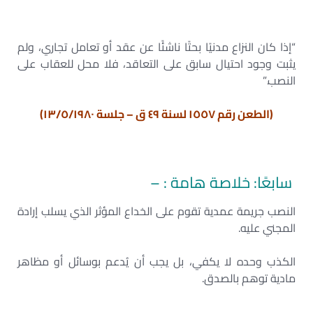
“إذا كان النزاع مدنيًا بحتًا ناشئًا عن عقد أو تعامل تجاري، ولم
يثبت وجود احتيال سابق على التعاقد، فلا محل للعقاب على
النصب.”
(الطعن رقم ١٥٥٧ لسنة ٤٩ ق – جلسة ١٣/٥/١٩٨٠)
سابعًا: خلاصة هامة : –
النصب جريمة عمدية تقوم على الخداع المؤثر الذي يسلب إرادة
المجني عليه.
الكذب وحده لا يكفي، بل يجب أن يُدعم بوسائل أو مظاهر
مادية توهم بالصدق.