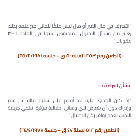
“التصرف في مال الغير أو مال ليس ملكًا للجاني مع علمه بذلك
يعتبر من وسائل الاحتيال المنصوص عليها في المادة ٣٣٦
عقوبات.”
(الطعن رقم ١٢٥٣ لسنة ٥٠ ق – جلسة ٢٥/٢/١٩٨١)
بشأن البراءة : –
“إذا كان المجني عليه قد أقدم على تسليم ماله عن علم
وإدراك دون أن يتعرض لأي وسائل احتيالية مؤثرة، تنتفي جريمة
النصب لعدم توافر ركن الاحتيال.”
(الطعن رقم ٥١٢ لسنة ٤٧ ق – جلسة ٢٤/٤/١٩٧٧)