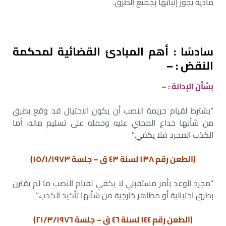
مادية يجوز إثباتها بجميع الطرق.
سادسًا : أهم المبادئ القضائية لمحكمة
النقض : –
بشأن الإدانة : –
“يشترط لقيام جريمة النصب أن يكون الاحتيال قد وقع بطرق
من شأنها خداع المجني عليه وحمله على تسليم ماله، أما
الكذب المجرد فلا يكفي.”
(الطعن رقم ١٣٨ لسنة ٤٣ ق – جلسة ١٥/١/١٩٧٣)
“مجرد الوعد بأمر مستقبلي لا يكفي لقيام النصب ما لم يقترن
بطرق احتيالية أو مظاهر خارجية من شأنها تأكيد الكذب.”
(الطعن رقم ١٤٤ لسنة ٤٦ ق – جلسة ٢١/٣/١٩٧٦)