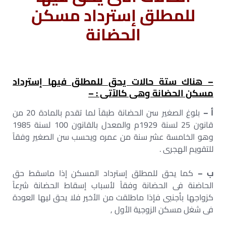
للمطلق إسترداد مسكن
الحضانة
– هناك ستة حالات يحق للمطلق فيها إسترداد
مسكن الحضانة وهى كالآتى : –
أ‌ –
بلوغ الصغير سن الحضانة طبقاً لما تقدم بالمادة 20 من
قانون 25 لسنة 1929م والمعدل بالقانون 100 لسنة 1985
وهو الخامسة عشر سنة من عمره ويحسب سن الصغير وفقاً
للتقويم الهجرى .
ب‌ –
كما يحق للمطلق إسترداد المسكن إذا ماسقط حق
الحاضنة فى الحضانة وفقاً لأسباب إسقاط الحضانة شرعاً
كزواجها بأجنبى فإذا ماطلقت من الأخير فلا يحق ليها العودة
فى شغل مسكن الزوجية الأول ,