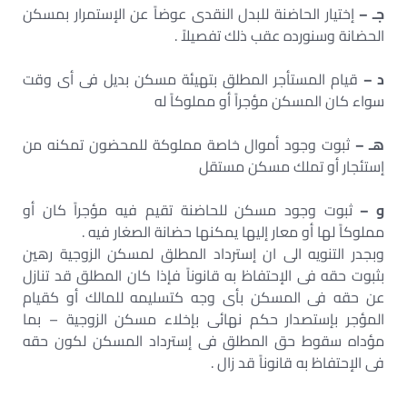
جـ –
إختيار الحاضنة للبدل النقدى عوضاً عن الإستمرار بمسكن
الحضانة وسنورده عقب ذلك تفصيلاً .
د –
قيام المستأجر المطلق بتهيئة مسكن بديل فى أى وقت
سواء كان المسكن مؤجراً أو مملوكاً له
هـ –
ثبوت وجود أموال خاصة مملوكة للمحضون تمكنه من
إستئجار أو تملك مسكن مستقل
و –
ثبوت وجود مسكن للحاضنة تقيم فيه مؤجراً كان أو
مملوكاً لها أو معار إليها يمكنها حضانة الصغار فيه .
وبجدر التنويه الى ان إسترداد المطلق لمسكن الزوجية رهين
بثبوت حقه فى الإحتفاظ به قانوناً فإذا كان المطلق قد تنازل
عن حقه فى المسكن بأى وجه كتسليمه للمالك أو كقيام
المؤجر بإستصدار حكم نهائى بإخلاء مسكن الزوجية – بما
مؤداه سقوط حق المطلق فى إسترداد المسكن لكون حقه
فى الإحتفاظ به قانوناً قد زال .