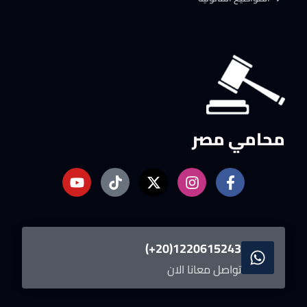
محامي مصر
1220615243(20+)
تواصل معانا الان