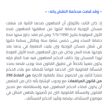
– وقد قضت محكمة النقض يانه : –
إذ كان الثابت بالأوراق أن المطعون ضدها الثانية قد شغلت
مسكن الزوجية لحضانة ابنتها من مطلقها المطعون ضده
الأول المولودة بتاريخ 7/5/1990 ومن ثم فقد جاوز سنها مدة
حضانة النساء وهى خمس عشرة سنة وبالتالى يسقط حقها
في شغل مسكن الزوجية وإن بقيت الصغيرة في يدها بعد
بلوغها هذه السن وكان من حق المطعون ضده الأول العودة
لهذا المسكن وإذ خالف الحكم المطعون فيه هذا النظر فإنه
يكون معيباً بالخطأ في تطبيق القانون مما يوجب نقضه بصدد
المسألة القانونية التى اتخذها قواماً لقضائه مع بقاء الحكم
منتجاً لآثاره بين الخصوم عملاً بالفقرة الأخيرة
من المادة 250
من قانون المرافعات
مع وجوب الإشارة بأنه كان من المتعين
أن يكون قضاء الحكم المطعون فيه ولاستقامته مع صحيح
القانون والمسألة القانونية التى تم تأصيلها بالطعن الماثل في
موضوع الاستئناف برفضه وتأييد الحكم المستأنف .