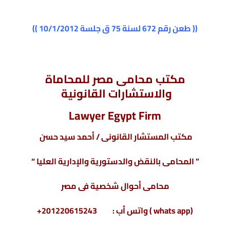
(( طعن رقم 672 لسنة 75 ق جلسة 10/1/2012 ))
مكتب محامى مصر للمحاماة
والاستشارات القانونية
Lawyer Egypt Firm
مكتب المستشار القانونى / أحمد سيد حسن
” المحامى بالنقض والدستورية والإدارية العليا “
محامى أحوال شخصية فى مصر
(whats app ) واتس أب : 201220615243+