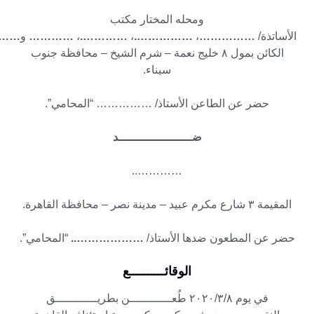
ومحله المختار مكتب
الأساتذة/
……………
،
…………….
،
………….
،
…………
و
…..
الكائن بمول ٨ خليج نعمة – شرم الشيخ – محافظة جنوب
سيناء.
حضر عن الطاعن الأستاذ/ …………… “المحامي”.
ضـــــــــــــــــــــد
…………..
المقيمة ۳ شارع مكرم عبيد – مدينة نصر – محافظة القاهرة.
حضر عن المطعون ضدها الأستاذ/
………………..
“المحامي”.
الوقائــــــــــع
في يوم
۲۰۲۰/۳/۸
طُعــــــــــــن بطريــــــــــــق