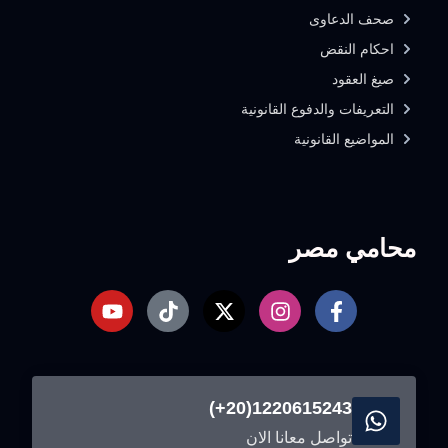
صحف الدعاوى
احكام النقض
صيغ العقود
التعريفات والدفوع القانونية
المواضيع القانونية
محامي مصر
1220615243(20+)
تواصل معانا الان