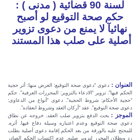
لسنة 90 قضائية ( مدنى ) :
حكم صحة التوقيع لو أصبح
نهائيآ لا يمنع من دعوى تزوير
أصلية على صلب هذا المستند
العنوان :
دعوى “دعوى صحة التوقيع: الغرض منها: أثر حجية
الحكم فيها”. تزوير “الادعاء بالتزوير: المحررات العرفية”. حكم
“حجية الأحكام: شروط الحجية”. دعوى “أنواع من الدعاوى:
دعوى صحة التوقيع”. عقد “أركان العقد وشروط انعقاده”.
الموجز :
بحث الدفع بتزوير صلب العقد. خروجه عن نطاق
دعوى صحة التوقيع وعدم اعتباره وسيلة دفاع فيها. أثره.
للمحتج عليه بالورقة من بعد الحكم إقامة دعوى أصلية بطلب
رد وبطلان المحرر لتزوير صلبه. عدم اكتساب الحكم الصادر