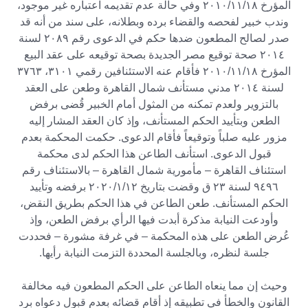
المؤرخ
۲۰۱۰/۱۱/۱۸
وفي حالة عدم تقديمه اعتباره غير موجود،
وندب خبير لفحصه والقضاء برده وبطلانه، على سند من أنه قد
صدر لصالح المطعون ضدها حكم في الدعوى رقم ۲۰۸۹ لسنة
۲۰۱٤ صحة توقيع مصر الجديدة بصحة توقيعه على عقد البيع
المؤرخ
۲۰۱۰/۱۱/۱۸
فأقام عنه الاستئنافين رقمي ۳۱۰۱، ۳۷٦۳
لسنة ۲۰۱٤ مدني مستأنف شمال القاهرة وطعن على العقد
بالتزوير ولعدم تمكنه من المثول أمام الخبير قُضى برفض
الطعن وبتأييد الحكم المستأنف، وإذ كان العقد المشار إليه
مزور عليه صلباً وتوقيعاً فأقام الدعوى. حكمت المحكمة بعدم
قبول الدعوى. استأنف الطاعن هذا الحكم لدى محكمة
استئناف القاهرة – مأمورية شمال القاهرة – بالاستئناف رقم
٩٤٩٦ لسنة ۲۳ ق وقضت بتاريخ
۲۰۲۰/۱/۱۲
برفضه وتأييد
الحكم المستأنف. طعن الطاعن في هذا الحكم بطريق النقض،
وأودعت النيابة مذكرة أبدت فيها الرأي برفض الطعن، وإذ
عُرض الطعن على هذه المحكمة – في غرفة مشورة – فحددت
جلسة لنظره، وبالجلسة المحددة التزمت النيابة رأيها.
وحيث إن مما ينعاه الطاعن على الحكم المطعون فيه مخالفة
القانون والخطأ في تطبيقه إذ أقام قضائه بعدم قبول دعواه برد