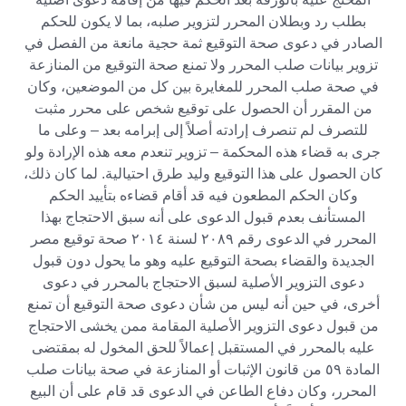
بطلب رد وبطلان المحرر لتزوير صلبه، بما لا يكون للحكم
الصادر في دعوى صحة التوقيع ثمة حجية مانعة من الفصل في
تزوير بيانات صلب المحرر ولا تمنع صحة التوقيع من المنازعة
في صحة صلب المحرر للمغايرة بين كل من الموضعين، وكان
من المقرر أن الحصول على توقيع شخص على محرر مثبت
للتصرف لم تنصرف إرادته أصلاً إلى إبرامه بعد – وعلى ما
جرى به قضاء هذه المحكمة – تزوير تنعدم معه هذه الإرادة ولو
كان الحصول على هذا التوقيع وليد طرق احتيالية. لما كان ذلك،
وكان الحكم المطعون فيه قد أقام قضاءه بتأييد الحكم
المستأنف بعدم قبول الدعوى على أنه سبق الاحتجاج بهذا
المحرر في الدعوى رقم ۲۰۸۹ لسنة ۲۰۱٤ صحة توقيع مصر
الجديدة والقضاء بصحة التوقيع عليه وهو ما يحول دون قبول
دعوى التزوير الأصلية لسبق الاحتجاج بالمحرر في دعوى
أخرى، في حين أنه ليس من شأن دعوى صحة التوقيع أن تمنع
من قبول دعوى التزوير الأصلية المقامة ممن يخشى الاحتجاج
عليه بالمحرر في المستقبل إعمالاً للحق المخول له بمقتضى
المادة ٥٩ من قانون الإثبات أو المنازعة في صحة بيانات صلب
المحرر، وكان دفاع الطاعن في الدعوى قد قام على أن البيع