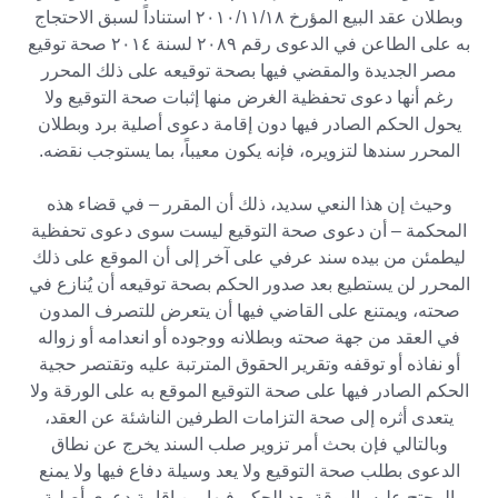
وبطلان عقد البيع المؤرخ
۲۰۱۰/۱۱/۱۸
استناداً لسبق الاحتجاج
به على الطاعن في الدعوى رقم ۲۰۸۹ لسنة ۲۰۱٤ صحة توقيع
مصر الجديدة والمقضي فيها بصحة توقيعه على ذلك المحرر
رغم أنها دعوى تحفظية الغرض منها إثبات صحة التوقيع ولا
يحول الحكم الصادر فيها دون إقامة دعوى أصلية برد وبطلان
المحرر سندها لتزويره، فإنه يكون معيباً، بما يستوجب نقضه.
وحيث إن هذا النعي سديد، ذلك أن المقرر – في قضاء هذه
المحكمة – أن دعوى صحة التوقيع ليست سوى دعوى تحفظية
ليطمئن من بيده سند عرفي على آخر إلى أن الموقع على ذلك
المحرر لن يستطيع بعد صدور الحكم بصحة توقيعه أن يُنازع في
صحته، ويمتنع على القاضي فيها أن يتعرض للتصرف المدون
في العقد من جهة صحته وبطلانه ووجوده أو انعدامه أو زواله
أو نفاذه أو توقفه وتقرير الحقوق المترتبة عليه وتقتصر حجية
الحكم الصادر فيها على صحة التوقيع الموقع به على الورقة ولا
يتعدى أثره إلى صحة التزامات الطرفين الناشئة عن العقد،
وبالتالي فإن بحث أمر تزوير صلب السند يخرج عن نطاق
الدعوى بطلب صحة التوقيع ولا يعد وسيلة دفاع فيها ولا يمنع
المحتج عليه بالورقة بعد الحكم فيها من إقامة دعوى أصلية