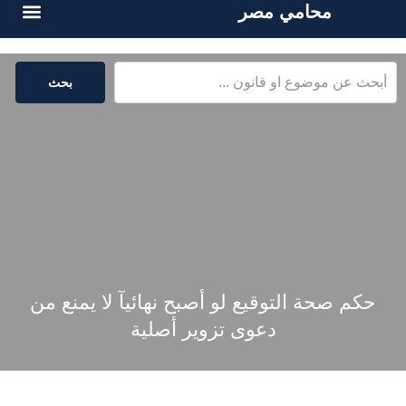
محامي مصر
أسئلة شائع
الخدمات القا
المكتبة القا
بحث
حكم صحة التوقيع لو أصبح نهائيآ لا يمنع من
دعوى تزوير أصلية