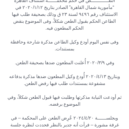
النقــــــــــــض في حكم محكمــــــة استئناف القاهرة
“مأمورية شمال القاهرة” الصادر بتاريخ
۲۰۲۰/۱/۱۲
في
الاستئناف رقم ۹٤۹٦ لسنة ۲۳ ق وذلك بصحيفة طلب فيها
الطاعن الحكم بقبول الطعن شكلاً، وفى الموضوع بنقض
الحكم المطعون فيه.
وفى نفس اليوم أودع وكيل الطاعن مذكرة شارحة وحافظة
بمستندات.
وفي
۲۰۲۰/۳/۹
أُعلنت المطعون ضدها بصحيفة الطعن.
وبتاريخ
۲۰۲۰/٤/۱۳
أُودع وكيل المطعون ضدها مذكرة بدفاعه
مشفوعة بمستندات طلب فيها رفض الطعن.
ثم أودعت النيابة مذكرتها وطلبت فيها قبول الطعن شكلاً، وفي
الموضوع برفضه.
وبجلســــــة
۲۰۲٤/٤/۲۰
عُرِض الطعن على المحكمة – في
غرفة مشورة – فرأت أنه جدير بالنظر فحددت لنظره جلسة