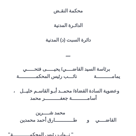
محكمة النقـض
الدائـرة المدنية
دائرة السبت (د) المدنية
ـــ
برئاسة السيد القاضــــي/ يحيـــــى فتحـــــي
يمامــــــــــة نائـــب رئيس المحكمـــــــــــة
وعضوية السادة القضاة/ محمــد أبـو القاسـم خليــل ،
أسامــــــــــة جعفــــــــــر محمد
محمد شــــرين
القاضــــي و طــــــــــــارق أحمد محمدين
” نــواب رئيس المحكمـــــــــــة”