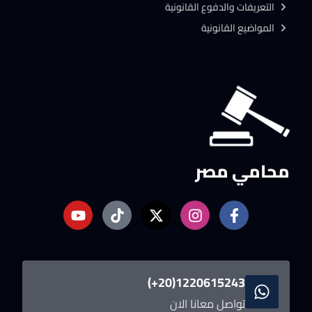
التعريفات والدفوع القانونية
المواضيع القانونية
محامي مصر
1220615243(20+)
تواصل معانا الان