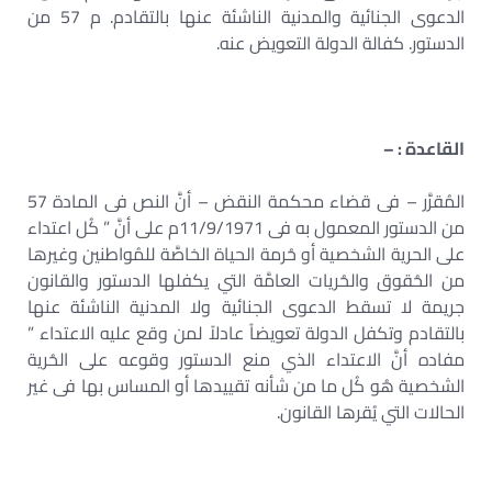
الدعوى الجنائية والمدنية الناشئة عنها بالتقادم. م ‏‏57 من
الدستور. كفالة الدولة التعويض عنه.‏
القاعدة : –
المُقرَّر – فى قضاء محكمة النقض – أنَّ النص فى المادة 57
من الدستور المعمول به فى ‏‏11/9/1971م على أنَّ ” كُل اعتداء
على الحرية الشخصية أو حُرمة الحياة الخاصَّة للمُواطنين وغيرها
من ‏الحُقوق والحُريات العامَّة التي يكفلها الدستور والقانون
جريمة لا تسقط الدعوى الجنائية ولا المدنية الناشئة ‏عنها
بالتقادم وتكفل الدولة تعويضاً عادلاً لمن وقع عليه الاعتداء ”
مفاده أنَّ الاعتداء الذي منع الدستور ‏وقوعه على الحُرية
الشخصية هُو كُل ما من شأنه تقييدها أو المساس بها فى غير
الحالات التي يُقرها ‏القانون.‏