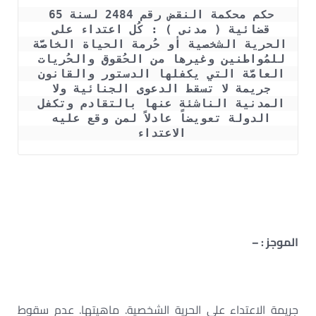
حكم محكمة النقض رقم 2484 لسنة 65 
قضائية ( مدنى ) : كُل اعتداء على 
الحرية الشخصية أو حُرمة الحياة الخاصَّة 
للمُواطنين وغيرها من ‏الحُقوق والحُريات 
العامَّة التي يكفلها الدستور والقانون 
جريمة لا تسقط الدعوى الجنائية ولا 
المدنية الناشئة ‏عنها بالتقادم وتكفل 
الدولة تعويضاً عادلاً لمن وقع عليه 
الاعتداء 
الموجز : –
جريمة الاعتداء على الحرية الشخصية. ماهيتها. عدم سقوط