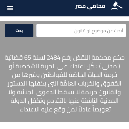
محامي مصر
الخدمات الق
المكتبة الق
بحث
حكم محكمة النقض رقم 2484 لسنة 65 قضائية
( مدنى ) : كُل اعتداء على الحرية الشخصية أو
حُرمة الحياة الخاصَّة للمُواطنين وغيرها من
‏الحُقوق والحُريات العامَّة التي يكفلها الدستور
والقانون جريمة لا تسقط الدعوى الجنائية ولا
المدنية الناشئة ‏عنها بالتقادم وتكفل الدولة
تعويضاً عادلاً لمن وقع عليه الاعتداء