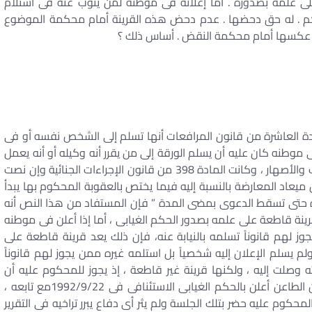
لى علمه بصدوره . أما إعلانه فى موطنه لمن ينوب عنه فى استلام
لحكم . له حق دحضها . عدم دحض هذه القرينة أمام محكمة الموضوع
عكسها أمام محكمة النقض . أساس ذلك ؟
لمادة العاشرة من قانون المرافعات أنها تسلم إلى الشخص نفسه أو فى
وطنه كان عليه أن يسلم الورقة إلى من يقرر أنه وكيله أو أنه يعمل
فى خدمته أو أنه من الساكنين معه من الأزواج والأقارب والأصهار ، وكانت المادة 398 من قانون الإجراءات الجنائية وإن نصت
يعاد المعارضة بالنسبة إليه فيما يختص بالعقوبة المحكوم بها يبدأ
زة حتى تسقط الدعوى بمضى المدة ” فإن المستفاد من هذا النص أنه
نة قاطعة على علمه بصدور الحكم الغيابى ، أما إذا أعلن فى موطنه
وز لهم قانوناً تسلمه بالنيابة عنه، فإن ذلك يعد قرينة قاطعة على
م يسلم الإعلان إليه شخصياً بل استلمه غيره ممن يجوز لهم قانوناً
ته وصلت إليه ، ولكنها قرينة غير قاطعة ، إذ يجوز للمحكوم عليه أن
يدحضها بإثبات العكس . لما كان ذلك ، وكان الثابت أن الطاعن أعلن بالحكم الغيابى الاستئنافى فى 1992/9/22مع تابعه ،
حكوم عليه حضر بتلك الجلسة ولم يثر أى دفاع يبرر تراخيه فى التقرير