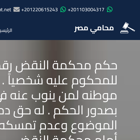
t.net
201220615243+
201103004317+
محامي مصر
الرئيسي
للمحكوم عليه شخصياً . 
موطنه لمن ينوب عنه فى 
بصدور الحكم . له حق د
الموضوع وعدم تمسكه 
أمام محكمة النقض