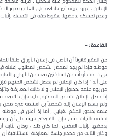
إعلان الحكم للمحكوم عليه شخصياً . قرينة قاطعة ع
الإعلان . فهو قرينة غير قاطعة على العلم بصدور ا
وعدم تمسكه بدحضها. سقوط حقه فى التمسك بإثبات 
القاعدة : –
من المقرر قانوناً أن الأصل فى إعلان الأوراق طبقاً ل
موطنه فإذا لم يجد المحضر الشخص المطلوب إعلانه فى م
على أنه ” إذا كان الإعلان لم يحصل لشخص المتهم فإن م
من يوم علمه بحصول الإعلان وإلا كانت المعارضة جائ
إذا حصل الإعلان لشخص المحكوم عليه فإن ذلك يعد قري
ولم يسلم الإعلان إليه شخصياً بل استلمه غيره ممن يج
علمه بصدور الحكم الغيابي , أما إذا أعلن فى موطنه ول
تسلمه بالنيابة عنه , فإن ذلك يعتبر قرينة على أن ورق
وكان الثابت من محضر جلسة المعارضة الاستئنافية أن الم