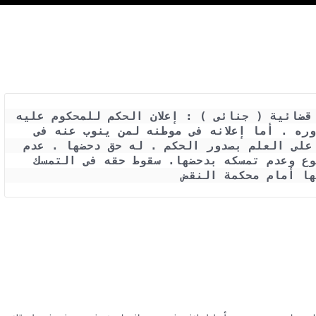
حكم محكمة النقض رقم 29342 لسنة 63 قضائية ( جنائى ) : إعلان الحكم للمحكوم عليه 
شخصياً . قرينة قاطعة على علمه بصدوره . أما إعلانه فى موطنه لمن ينوب عنه فى 
استلام الإعلان . فهو قرينة غير قاطعة على العلم بصدور الحكم . له حق دحضها . عدم 
دحض هذه القرينة أمام محكمة الموضوع وعدم تمسكه بدحضها. سقوط حقه فى التمسك 
ها أمام محكمة النقض