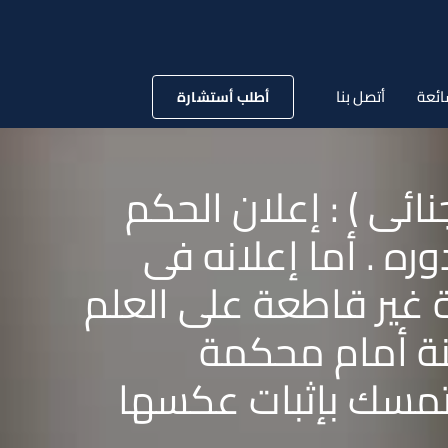
ائعة
أتصل بنا
أطلب أستشارة
293 لسنة 63 قضائية ( جنائى ) : إعلان الحكم
ه . أما إعلانه فى
 غير قاطعة على العلم
نة أمام محكمة
مسك بإثبات عكسها