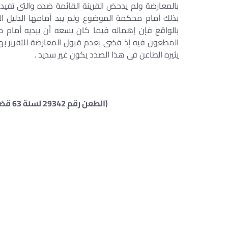
بالمعارضة ولم يدحض القرينة القائمة ضده والتى تفيد
بذلك أمام محكمة الموضوع ولم يبد أمامها الدليل ا
بالواقع فإن إهماله فيما كان يسعه أن يبديه أما
المطعون فيه إذ قضى بعدم قبول المعارضة للتقرير بها
يثيره الطاعن فى هذا الصدد يكون غير سديد .
(الطعن رقم 29342 لسنة 63 قضائية جلسة 2003/02/18 س 54 ص 316 ق 31)