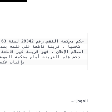
بإثبات عكس
الموجز : –