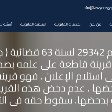
info@lawyeregyp
ة
من نحن
الخدمات القانونية
المكتبة القانونية
أسئلة ش
حكم محكمة النقض رقم 42
قرينة قاطعة على علمه بصدور
استلام الإعلان . فهو قرينة
حضها . عدم دحض هذه القري
بدحضها. سقوط حقه فى الت