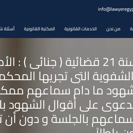
info@lawyeregyp
ة
من نحن
الخدمات القانونية
المكتبة القانونية
أسئلة ش
حكم النقض رقم 471 لسنة 21 قضائية ( 
الشفوية التى تجريها المحك
شهود ما دام سماعهم ممكناً
وى على أقوال الشهود بالت
سماعهم بالجلسة و دون أن 
باطلاً .