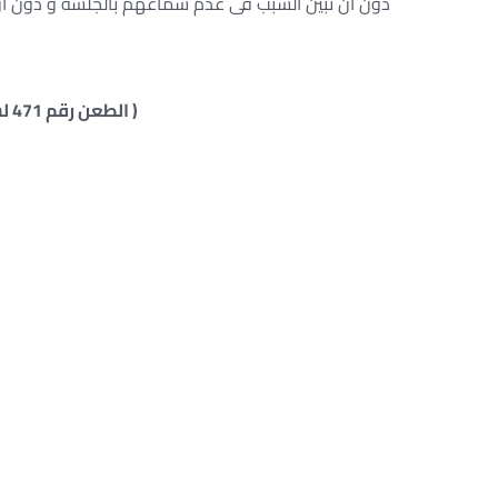
دون أن تبين السبب فى عدم سماعهم بالجلسة و دون أن
( الطعن رقم 471 لسنة 21 ق ، جلسة 1951/12/10 )