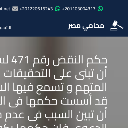
t.net
201220615243+
201103004317+
محامي مصر
الرئيسي
أن تبنى على التحقيقات 
المتهم و تسمع فيها ال
قد أسست حكمها فى الدع
أن تبين السبب فى عدم 
الدعوى فإن حكمها يكون 