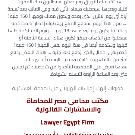
… بعد تقديمك للأوراق ومراجعتها سيطلبون منك المكوث
قليلا وبعدها سيعطيك ميعادا تأتى فيه وفى الغالب بعد تسعة
أيام أى يوم الاثنين الذى بعده ويكون معاك يومها ( 150 جنيه )
…. وفى هذا اليوم ستدفع المبلغ ويعطوك إخطارا بالمحاكمة
وغالبا ما يكون يوم أربعاء بعد 13 يوم …. ويوم المحاكمة طبعا
سيطلبوا من الذهاب مبكرا تكون هناك الساعة الثامنة أو
قبلها وستدفع أيضا فى هذا اليوم نفس المبلغ ( 150 جنيه )
كدة يبقى إجمالى الذى يُدفع 300 جنيه … هناك البعض يدفع
أكثر من ذلك لعهدة كانت معه فى الوحدة أو غير ذلك ….
بعدها تعرض على المحكمة ليتأكدوا من شخصيتك ثم تجلس
حتى بعد الساعة الرابعة لتتسلم الشهادة.
خطوات إنهاء إجراءات الهاربين من الخدمة العسكرية
مكتب محامى مصر للمحاماة
والاستشارات القانونية
Lawyer Egypt Firm
مكتب المستشار القانونى / أحمد سيد حسن