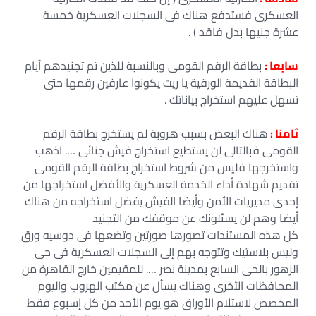
العسكرى فستدفع هناك فى السجلات العسكرية خمسة
عشرة جنيها بدل فاقد ) .
سابعا :
بطاقة الرقم القومى وبالنسبة للذين تم تجنيدهم أيام
البطاقة القديمة الورقية يا ريت يكونوا عارفين رقمها حتى
تسهل عليهم استخراج بياناتك .
ثامنا :
هناك البعض بسبب هروبة لم يستخرج بطاقة الرقم
القومى فبالتالى لن يستطيع استخراج فيش جنائى …. اذهب
واستخرجها فليس من شروط استخراج بطاقة الرقم القومى
تقديم شهادة أداء الخدمة العسكرية والأفضل استخراجها من
إحدى مديريات الأمن وأيضا الفيش يفضل استخراجه من هناك
أيضا وهم لن يسئلونك عن موقفك من التجنيد
كل هذه المستندات تصورها صورتين وتضعها فى دوسيه ورق
وليس بلاستيك وتتوجه بهم إلى السجلات العسكرية فى حى
الزهور بالحى السابع بمدينة نصر …. للمقيمين خارج القاهرة من
المحافظات الأخرى وهناك يسأل عن مكتب الهروب واليوم
المخصص لاستلام الأوراق هو يوم الأحد من كل إسبوع فقط