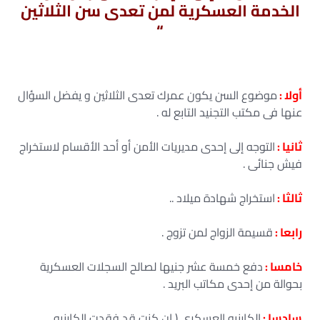
الخدمة العسكرية لمن تعدى سن الثلاثين
“
أولا :
موضوع السن يكون عمرك تعدى الثلاثين و يفضل السؤال
عنها فى مكتب التجنيد التابع له .
ثانيا :
التوجه إلى إحدى مديريات الأمن أو أحد الأقسام لاستخراج
فيش جنائى .
ثالثا :
استخراج شهادة ميلاد ..
رابعا :
قسيمة الزواج لمن تزوج .
خامسا :
دفع خمسة عشر جنيها لصالح السجلات العسكرية
بحوالة من إحدى مكاتب البريد .
سادسا :
الكارنيه العسكرى ( إن كنت قد فقدت الكارنيه